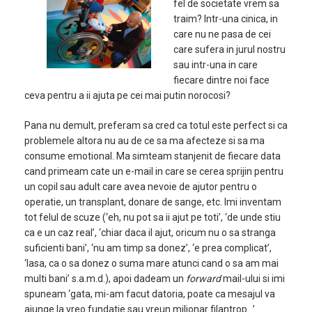
fel de societate vrem sa
traim? Intr-una cinica, in
care nu ne pasa de cei
care sufera in jurul nostru
sau intr-una in care
fiecare dintre noi face
ceva pentru a ii ajuta pe cei mai putin norocosi?
Pana nu demult, preferam sa cred ca totul este perfect si ca
problemele altora nu au de ce sa ma afecteze si sa ma
consume emotional. Ma simteam stanjenit de fiecare data
cand primeam cate un e-mail in care se cerea sprijin pentru
un copil sau adult care avea nevoie de ajutor pentru o
operatie, un transplant, donare de sange, etc. Imi inventam
tot felul de scuze (‘eh, nu pot sa ii ajut pe toti’, ‘de unde stiu
ca e un caz real’, ‘chiar daca il ajut, oricum nu o sa stranga
suficienti bani’, ‘nu am timp sa donez’, ‘e prea complicat’,
‘lasa, ca o sa donez o suma mare atunci cand o sa am mai
multi bani’ s.a.m.d.), apoi dadeam un
forward
mail-ului si imi
spuneam ‘gata, mi-am facut datoria, poate ca mesajul va
ajunge la vreo fundatie sau vreun milionar filantrop…’