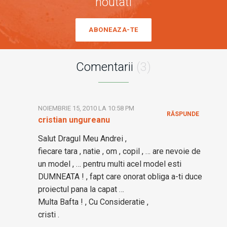
noutati
ABONEAZA-TE
Comentarii
(3)
NOIEMBRIE 15, 2010 LA 10:58 PM
RĂSPUNDE
cristian ungureanu
Salut Dragul Meu Andrei ,
fiecare tara , natie , om , copil , … are nevoie de
un model , … pentru multi acel model esti
DUMNEATA ! , fapt care onorat obliga a-ti duce
proiectul pana la capat …
Multa Bafta ! , Cu Consideratie ,
cristi .