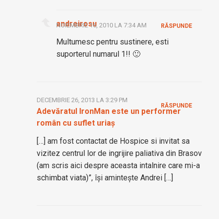
andreirosu
NOIEMBRIE 16, 2010 LA 7:34 AM
RĂSPUNDE
Multumesc pentru sustinere, esti
suporterul numarul 1!! 🙂
DECEMBRIE 26, 2013 LA 3:29 PM
RĂSPUNDE
Adevăratul IronMan este un performer
român cu suflet uriaș
[…] am fost contactat de Hospice si invitat sa
vizitez centrul lor de ingrijire paliativa din Brasov
(am scris aici despre aceasta intalnire care mi-a
schimbat viata)”, își amintește Andrei […]