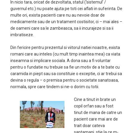
In nicio tara, oricat de dezvoltata, statul (‘sistemul’ /
guvernul etc.) nu poate ajuta pe toti cei aflati in suferinta. De
multe ori, exista pacienti care nu au nevoie doar de
medicamente sau de un tratament costisitor, ci – mai ales –
de oameni care sa le zambeasca, sa ii incurajeze si sa ii
imbratiseze.
Din fericire pentru prezentul si viitorul natiei noastre, exista
romani care au inteles (cu mult timp inaintea mea) ca viata
inseamna si implicare sociala. A dona sau a fi voluntar
pentru o fundatie nu trebuie sa fie un motiv de a te bate cu
caramida in piept sau sa constituie o exceptie, ci ar trebui sa
devina o regula – o premisa pentru o societate sanatoasa,
normala, spre care tindem si ne-o dorim cu totii.
Cine a tinut in brate un
copil orfan sau a fost
tinut de mana de catre un
pacient care mai are de
trait doar cateva
saptamani, stie la ce m-