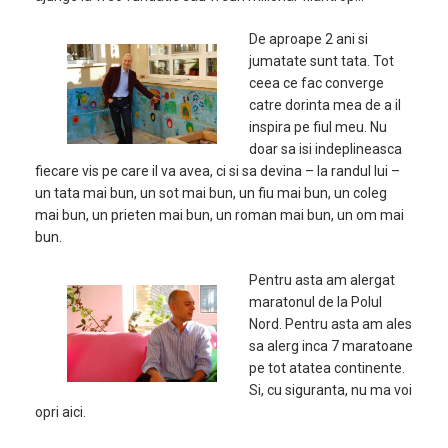
De aproape 2 ani si
jumatate sunt tata. Tot
ceea ce fac converge
catre dorinta mea de a il
inspira pe fiul meu. Nu
doar sa isi indeplineasca
fiecare vis pe care il va avea, ci si sa devina – la randul lui –
un tata mai bun, un sot mai bun, un fiu mai bun, un coleg
mai bun, un prieten mai bun, un roman mai bun, un om mai
bun.
Pentru asta am alergat
maratonul de la Polul
Nord. Pentru asta am ales
sa alerg inca 7 maratoane
pe tot atatea continente.
Si, cu siguranta, nu ma voi
opri aici.