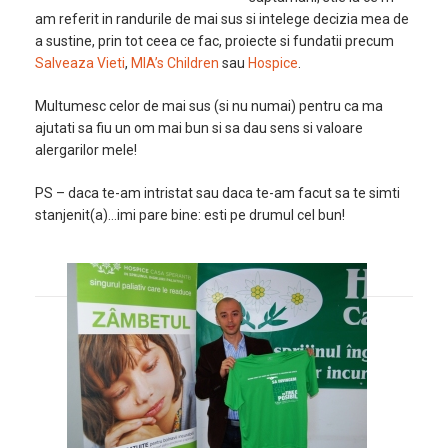
am referit in randurile de mai sus si intelege decizia mea de
a sustine, prin tot ceea ce fac, proiecte si fundatii precum
Salveaza Vieti
,
MIA’s Children
sau
Hospice
.
Multumesc celor de mai sus (si nu numai) pentru ca ma
ajutati sa fiu un om mai bun si sa dau sens si valoare
alergarilor mele!
PS – daca te-am intristat sau daca te-am facut sa te simti
stanjenit(a)…imi pare bine: esti pe drumul cel bun!