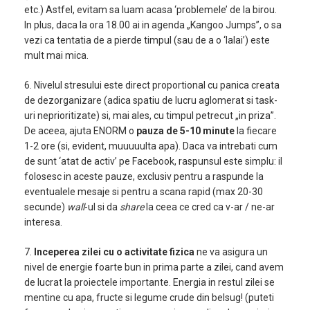
etc.) Astfel, evitam sa luam acasa ‘problemele’ de la birou.
In plus, daca la ora 18.00 ai in agenda „Kangoo Jumps”, o sa
vezi ca tentatia de a pierde timpul (sau de a o ‘lalai’) este
mult mai mica.
6. Nivelul stresului este direct proportional cu panica creata
de dezorganizare (adica spatiu de lucru aglomerat si task-
uri neprioritizate) si, mai ales, cu timpul petrecut „in priza”.
De aceea, ajuta ENORM o
pauza de 5-10 minute
la fiecare
1-2 ore (si, evident, muuuuulta apa). Daca va intrebati cum
de sunt ‘atat de activ’ pe Facebook, raspunsul este simplu: il
folosesc in aceste pauze, exclusiv pentru a raspunde la
eventualele mesaje si pentru a scana rapid (max 20-30
secunde)
wall
-ul si da
share
la ceea ce cred ca v-ar / ne-ar
interesa.
7.
Inceperea zilei cu o activitate fizica
ne va asigura un
nivel de energie foarte bun in prima parte a zilei, cand avem
de lucrat la proiectele importante. Energia in restul zilei se
mentine cu apa, fructe si legume crude din belsug! (puteti