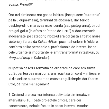
acasa. Promit!!
”
Ora trei dimineata ma gasea la birou (incepusem ‘curatenia’
pe la 6 dupa-masa), terminat de oboseala, dar fericit:
desktop-ul nu mai avea nicio iconita (sau pictograma); biroul
era gol-golut (in afara de ‘statia de lucru’) si documentele
indosariate, pe categorii; Inbox-ul era gol (asta a fost o mare
victorie!), fara a da
Delete All
(am pus mail-urile in 6 foldere,
conform ariilor persoanle si profesionale de interes, iar pe
cele urgente si importante le-am transformat in task-uri, cu
drag and drop
in Calendar).
Nu pot sa descriu senzatia de eliberare pe care am simtit-
o… Si, partea cea mai buna, am reusit sa tin cont – in fiecare
zi din anii ce au urmat – de cateva reguli simple, dar foarte
utile, de
time management
:
1. Creierul are cea mai intensa activitate dimineata, in
intervalul 6-10. Toate proiectele dificile, care cer
concentrare, trebuie facute in acest interval. Asadar: