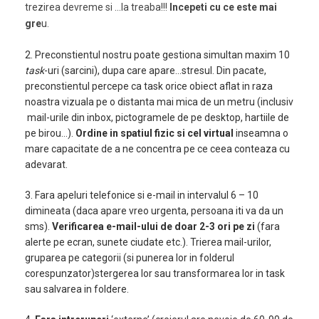
trezirea devreme si …la treaba!!!
Incepeti cu ce este mai
gre
u.
2. Preconstientul nostru poate gestiona simultan maxim 10
task
-uri (sarcini), dupa care apare…stresul. Din pacate,
preconstientul percepe ca task orice obiect aflat in raza
noastra vizuala pe o distanta mai mica de un metru (inclusiv
mail-urile din inbox, pictogramele de pe desktop, hartiile de
pe birou…).
Ordine in spatiul fizic si cel virtual
inseamna o
mare capacitate de a ne concentra pe ce ceea conteaza cu
adevarat.
3. Fara apeluri telefonice si e-mail in intervalul 6 – 10
dimineata (daca apare vreo urgenta, persoana iti va da un
sms).
Verificarea e-mail-ului de doar 2-3 ori pe zi
(fara
alerte pe ecran, sunete ciudate etc.). Trierea mail-urilor,
gruparea pe categorii (si punerea lor in folderul
corespunzator)stergerea lor sau transformarea lor in task
sau salvarea in foldere.