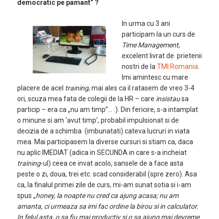
democratic pe pamant” ?
In urma cu 3 ani
participam la un curs de
Time Management
,
excelent livrat de prietenii
nostri de la
TMI Romania
.
Imi amintesc cu mare
placere de acel
training
, mai ales ca il ratasem de vreo 3-4
ori, scuza mea fata de colegii de la HR – care
insistau
sa
particip – era ca „nu am timp”… :). Din fericire, s-a intamplat
o minune si am ‘avut timp’, probabil impulsionat si de
decizia de a schimba (imbunatati) cateva lucruri in viata
mea. Mai participasem la diverse cursuri si stiam ca, daca
nu aplic IMEDIAT (adica in SECUNDA in care s-a incheiat
training
-ul) ceea ce invat acolo, sansele de a face asta
peste o zi, doua, trei etc. scad considerabil (spre zero). Asa
ca, la finalul primei zile de curs, mi-am sunat sotia si i-am
spus „
honey, la noapte nu cred ca ajung acasa; nu am
amanta, ci urmeaza sa imi fac ordine la birou si in calculator.
In felul asta, o sa fiu mai productiv si o sa ajung mai devreme