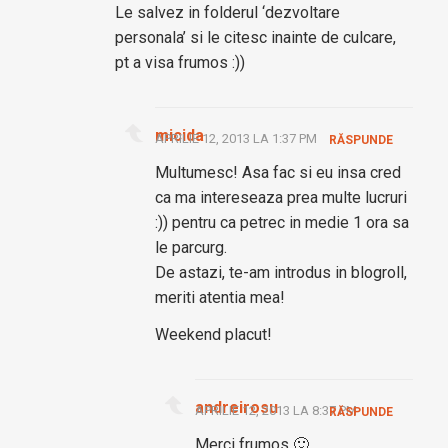
Le salvez in folderul ‘dezvoltare
personala’ si le citesc inainte de culcare,
pt a visa frumos :))
micida
APRILIE 12, 2013 LA 1:37 PM
RĂSPUNDE
Multumesc! Asa fac si eu insa cred
ca ma intereseaza prea multe lucruri
:)) pentru ca petrec in medie 1 ora sa
le parcurg.
De astazi, te-am introdus in blogroll,
meriti atentia mea!
Weekend placut!
andreirosu
APRILIE 12, 2013 LA 8:37 PM
RĂSPUNDE
Merci frumos 🙂