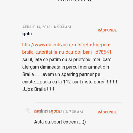
APRILIE 14, 2013 LA 9:33 AM
RĂSPUNDE
gabi
http://www.obiectivbr.ro/mistretii-fug-prin-
braila-autoritatile-nu-dau-doi-bani_id78641
salut, iata ce patim eu si prietenul meu care
alergam dimineata in parcul monumnet din
Braila………avem un sparring partner pe
cinste…..pacta ca la 112 sunt niste porci !!!!!!!!
JJos Braila !!!!!
andreirosu
APRILIE 15, 2013 LA 7:08 AM
RĂSPUNDE
Asta da sport extrem… :))