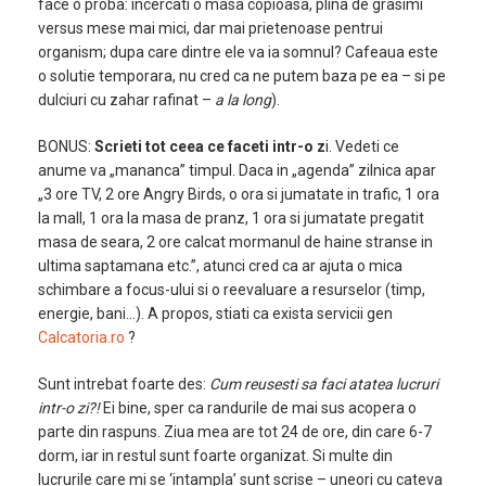
face o proba: incercati o masa copioasa, plina de grasimi
versus mese mai mici, dar mai prietenoase pentrui
organism; dupa care dintre ele va ia somnul? Cafeaua este
o solutie temporara, nu cred ca ne putem baza pe ea – si pe
dulciuri cu zahar rafinat –
a la long
).
BONUS:
Scrieti tot ceea ce faceti intr-o z
i. Vedeti ce
anume va „mananca” timpul. Daca in „agenda” zilnica apar
„3 ore TV, 2 ore Angry Birds, o ora si jumatate in trafic, 1 ora
la mall, 1 ora la masa de pranz, 1 ora si jumatate pregatit
masa de seara, 2 ore calcat mormanul de haine stranse in
ultima saptamana etc.”, atunci cred ca ar ajuta o mica
schimbare a focus-ului si o reevaluare a resurselor (timp,
energie, bani…). A propos, stiati ca exista servicii gen
Calcatoria.ro
?
Sunt intrebat foarte des:
Cum reusesti sa faci atatea lucruri
intr-o zi?!
Ei bine, sper ca randurile de mai sus acopera o
parte din raspuns. Ziua mea are tot 24 de ore, din care 6-7
dorm, iar in restul sunt foarte organizat. Si multe din
lucrurile care mi se ‘intampla’ sunt scrise – uneori cu cateva