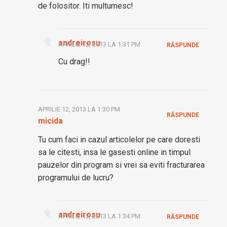
de folositor. Iti multumesc!
andreirosu
APRILIE 12, 2013 LA 1:31 PM
RĂSPUNDE
Cu drag!!
APRILIE 12, 2013 LA 1:30 PM
RĂSPUNDE
micida
Tu cum faci in cazul articolelor pe care doresti
sa le citesti, insa le gasesti online in timpul
pauzelor din program si vrei sa eviti fracturarea
programului de lucru?
andreirosu
APRILIE 12, 2013 LA 1:34 PM
RĂSPUNDE