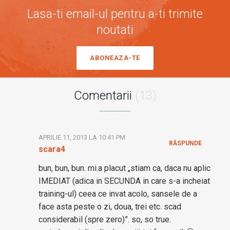
Lasa-ti email-ul pentru a-ti trimite
noutati
ABONEAZA-TE
Comentarii
(13)
APRILIE 11, 2013 LA 10:41 PM
RĂSPUNDE
scara4
bun, bun, bun. mi.a placut „stiam ca, daca nu aplic
IMEDIAT (adica in SECUNDA in care s-a incheiat
training-ul) ceea ce invat acolo, sansele de a
face asta peste o zi, doua, trei etc. scad
considerabil (spre zero)”. so, so true.