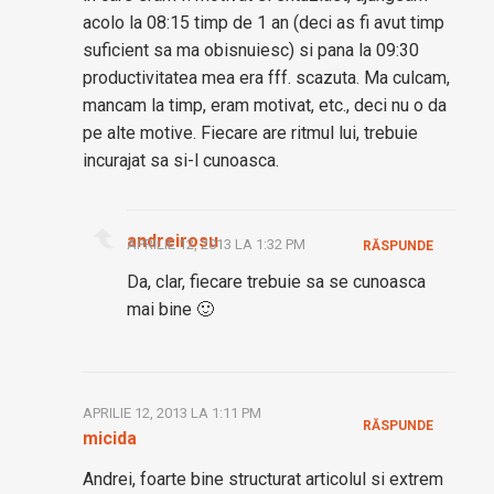
acolo la 08:15 timp de 1 an (deci as fi avut timp
suficient sa ma obisnuiesc) si pana la 09:30
productivitatea mea era fff. scazuta. Ma culcam,
mancam la timp, eram motivat, etc., deci nu o da
pe alte motive. Fiecare are ritmul lui, trebuie
incurajat sa si-l cunoasca.
andreirosu
APRILIE 12, 2013 LA 1:32 PM
RĂSPUNDE
Da, clar, fiecare trebuie sa se cunoasca
mai bine 🙂
APRILIE 12, 2013 LA 1:11 PM
RĂSPUNDE
micida
Andrei, foarte bine structurat articolul si extrem