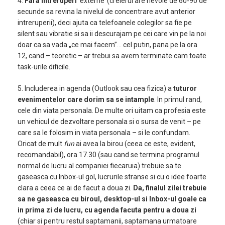
4.
Fara intreruperi
‘externe’ (creierul are nevoie de 60-90 de
secunde sa revina la nivelul de concentrare avut anterior
intreruperii), deci ajuta ca telefoanele colegilor sa fie pe
silent sau vibratie si sa ii descurajam pe cei care vin pe la noi
doar ca sa vada „ce mai facem”… cel putin, pana pe la ora
12, cand – teoretic – ar trebui sa avem terminate cam toate
task-urile dificile.
5. Includerea in agenda (Outlook sau cea fizica) a
tuturor
evenimentelor care dorim sa se intample
. In primul rand,
cele din viata personala. De multe ori uitam ca profesia este
un vehicul de dezvoltare personala si o sursa de venit – pe
care sa le folosim in viata personala – si le confundam.
Oricat de mult
fun
ai avea la birou (ceea ce este, evident,
recomandabil), ora 17.30 (sau cand se termina programul
normal de lucru al companiei fiecaruia) trebuie sa te
gaseasca cu Inbox-ul gol, lucrurile stranse si cu o idee foarte
clara a ceea ce ai de facut a doua zi.
Da, finalul zilei trebuie
sa ne gaseasca cu biroul, desktop-ul si Inbox-ul goale ca
in prima zi de lucru, cu agenda facuta pentru a doua zi
(chiar si pentru restul saptamanii, saptamana urmatoare