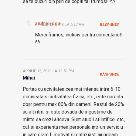
sa te bucuri din plin de copiii tai frumosi! 🙂
andreirosu
APRILIE 12, 2013 LA 6:27 AM
RĂSPUNDE
Merci frumos, inclisiv pentru comentariu!!
🙂
APRILIE 12, 2013 LA 12:51 PM
RĂSPUNDE
Mihai
Partea cu acivitatea cea mai intensa intre 6-10
dimineata si activitatea fizica, etc., este corecta
doar pentru max 80% din oameni. Restul de 20%
au alt ritm, si este dovada de ingustime de
minte sa crezi altceva. Sunt studii stiintifice, etc.,
cat si experienta mea personala intr-un serviciu
in care eram f. motivat si entuziast, ajungeam