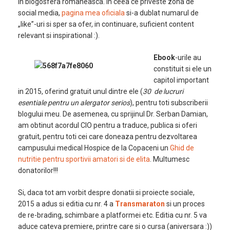
in blogosfera romaneasca. In ceea ce priveste zona de
social media,
pagina mea oficiala
si-a dublat numarul de
„like”-uri si sper sa ofer, in continuare, suficient content
relevant si inspirational :).
Ebook
-urile au
constituit si ele un
capitol important
in 2015, oferind gratuit unul dintre ele (
30 de lucruri
esentiale pentru un alergator serios
), pentru toti subscriberii
blogului meu. De asemenea, cu sprijinul Dr. Serban Damian,
am obtinut acordul CIO pentru a traduce, publica si oferi
gratuit, pentru toti cei care doneaza pentru dezvoltarea
campusului medical Hospice de la Copaceni un
Ghid de
nutritie pentru sportivii amatori si de elita
. Multumesc
donatorilor!!!
Si, daca tot am vorbit despre donatii si proiecte sociale,
2015 a adus si editia cu nr. 4 a
Transmaraton
si un proces
de re-brading, schimbare a platformei etc. Editia cu nr. 5 va
aduce cateva premiere, printre care si o cursa (aniversara :))