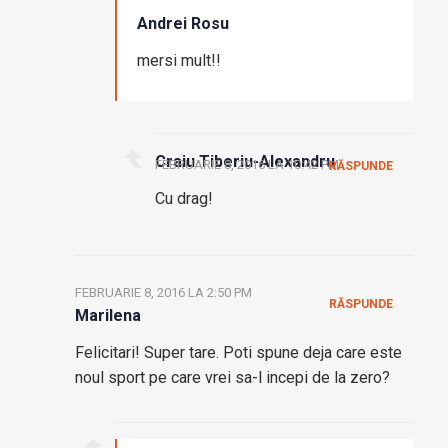
Andrei Rosu
mersi mult!!
Craiu Tiberiu-Alexandru
FEBRUARIE 8, 2016 LA 10:42 PM
RĂSPUNDE
Cu drag!
FEBRUARIE 8, 2016 LA 2:50 PM
RĂSPUNDE
Marilena
Felicitari! Super tare. Poti spune deja care este
noul sport pe care vrei sa-l incepi de la zero?