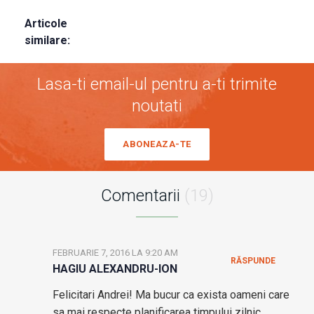
Articole
similare:
Lasa-ti email-ul pentru a-ti trimite
noutati
ABONEAZA-TE
Comentarii
(19)
FEBRUARIE 7, 2016 LA 9:20 AM
RĂSPUNDE
HAGIU ALEXANDRU-ION
Felicitari Andrei! Ma bucur ca exista oameni care
sa mai respecte planificarea timpului zilnic