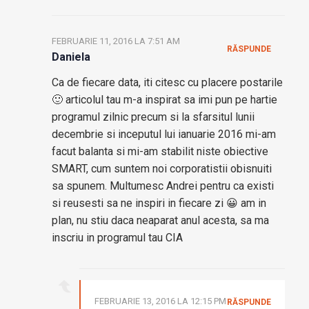
FEBRUARIE 11, 2016 LA 7:51 AM
RĂSPUNDE
Daniela
Ca de fiecare data, iti citesc cu placere postarile
🙂 articolul tau m-a inspirat sa imi pun pe hartie
programul zilnic precum si la sfarsitul lunii
decembrie si inceputul lui ianuarie 2016 mi-am
facut balanta si mi-am stabilit niste obiective
SMART, cum suntem noi corporatistii obisnuiti
sa spunem. Multumesc Andrei pentru ca existi
si reusesti sa ne inspiri in fiecare zi 😀 am in
plan, nu stiu daca neaparat anul acesta, sa ma
inscriu in programul tau CIA
FEBRUARIE 13, 2016 LA 12:15 PM
RĂSPUNDE