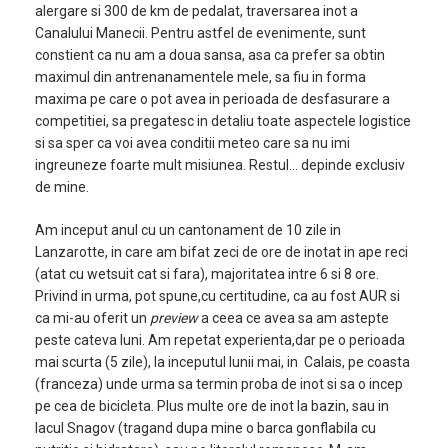
alergare si 300 de km de pedalat, traversarea inot a
Canalului Manecii. Pentru astfel de evenimente, sunt
constient ca nu am a doua sansa, asa ca prefer sa obtin
maximul din antrenanamentele mele, sa fiu in forma
maxima pe care o pot avea in perioada de desfasurare a
competitiei, sa pregatesc in detaliu toate aspectele logistice
si sa sper ca voi avea conditii meteo care sa nu imi
ingreuneze foarte mult misiunea. Restul… depinde exclusiv
de mine.
Am inceput anul cu un cantonament de 10 zile in
Lanzarotte, in care am bifat zeci de ore de inotat in ape reci
(atat cu wetsuit cat si fara), majoritatea intre 6 si 8 ore.
Privind in urma, pot spune,cu certitudine, ca au fost AUR si
ca mi-au oferit un
preview
a ceea ce avea sa am astepte
peste cateva luni. Am repetat experienta,dar pe o perioada
mai scurta (5 zile), la inceputul lunii mai, in Calais, pe coasta
(franceza) unde urma sa termin proba de inot si sa o incep
pe cea de bicicleta. Plus multe ore de inot la bazin, sau in
lacul Snagov (tragand dupa mine o barca gonflabila cu