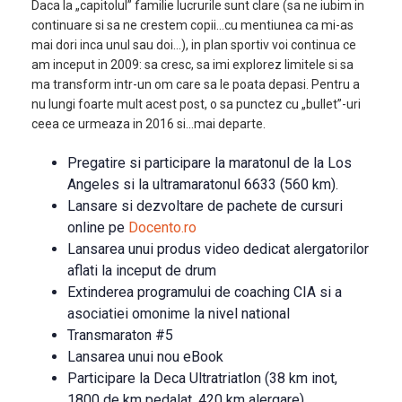
Daca la „capitolul” familie lucrurile sunt clare (sa ne iubim in
continuare si sa ne crestem copii…cu mentiunea ca mi-as
mai dori inca unul sau doi…), in plan sportiv voi continua ce
am inceput in 2009: sa cresc, sa imi explorez limitele si sa
ma transform intr-un om care sa le poata depasi. Pentru a
nu lungi foarte mult acest post, o sa punctez cu „bullet”-uri
ceea ce urmeaza in 2016 si…mai departe.
Pregatire si participare la maratonul de la Los
Angeles si la ultramaratonul 6633 (560 km).
Lansare si dezvoltare de pachete de cursuri
online pe
Docento.ro
Lansarea unui produs video dedicat alergatorilor
aflati la inceput de drum
Extinderea programului de coaching CIA si a
asociatiei omonime la nivel national
Transmaraton #5
Lansarea unui nou eBook
Participare la Deca Ultratriatlon (38 km inot,
1800 de km pedalat, 420 km alergare)