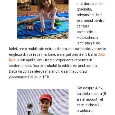
in al doilea an de
gradinita,
adepasit cu brio
examenul pentru
centura
portocalie la
kioukushin, ia
lectii pian si de
balet, are o mobilitate extraordinara, stie sa inoate, vorbeste
engleza din ce in ce mai bine, a alergat primii ei 5 km la
Color
Run
-ul din aprilie, anul trecut, experienta repetata in
septembrie si, foarte probabil, la editiile de anul acesta.
Daca va dori sa alerge mai mult, o sa fim cu drag
pacemaker
-ii ei la un 10 k…
Cat despre Alex,
baietelul nostru (8
ani in august), el
este in clasa 1,
practica o