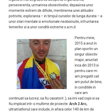
perseverenta, urmarirea oboiectivelor, depasirea unor
momente extrem de dificile, mentinerea unei atitudini
potrivite, explorarea – in timpul curselor de lunga durata – a
unor stari mentale si emotionale neobisnuite, infruntarea
temerilor si a unor conditii extreme s.a.m.d.
Pentru mine,
2015 a avut in
plan sportiv un
singur obiectiv
major, anuntat
inca din 2013 si
pentru care m-
am pregatit cat
am putut de bine,
in conditiile in
care am
continuat sa lucrez, sa fiu casatorit :), sa imi vad copii si sa
fiu implicat intr-o multime de proiecte:
Arch 2 Arc,
ultratriatlonul care include, in afara celor 140 de km de