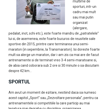
multime de
sporturi, intr-un
cadru mai mult
sau mai putin
organizat
(alergare,
pedalat, inot, schi etc.), este foarte mandru de „patratelele”
lui si, de asemenea, este foarte bucuros de reusitele sale
sportive din 2015, printre care terminarea unui semi-
maraton (in sepembrie, la Transmaraton). Isi doreste foarte
mult sa alerge un maraton, dar i-am zis ca mai are de facut
antrenamente si de terminat vreo 3-4 semi-maratoane si,
de abia cand coborara sub 2 ore si 30 minute o sa discutam
despre 42 km…
SPORTUL
Am avut un moment de ezitare, nestiind daca sa numesc
acest capitol „Sport” sau „Dezvoltare personala”, pentru ca
antrenamentele si competitiile la care particip au mai
legatura mai degraba cu disciplina, organizarea,