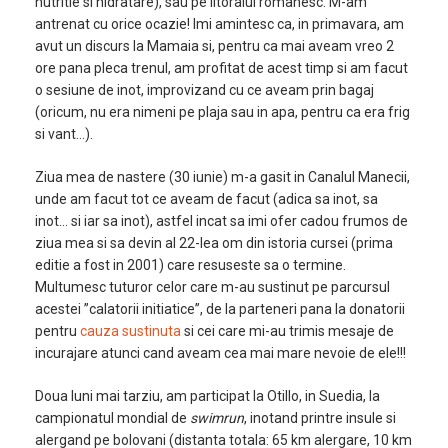
nutritie si hidratare), sau pe litoralul romanesc. M-am
antrenat cu orice ocazie! Imi amintesc ca, in primavara, am
avut un discurs la Mamaia si, pentru ca mai aveam vreo 2
ore pana pleca trenul, am profitat de acest timp si am facut
o sesiune de inot, improvizand cu ce aveam prin bagaj
(oricum, nu era nimeni pe plaja sau in apa, pentru ca era frig
si vant…).
Ziua mea de nastere (30 iunie) m-a gasit in Canalul Manecii,
unde am facut tot ce aveam de facut (adica sa inot, sa
inot… si iar sa inot), astfel incat sa imi ofer cadou frumos de
ziua mea si sa devin al 22-lea om din istoria cursei (prima
editie a fost in 2001) care resuseste sa o termine.
Multumesc tuturor celor care m-au sustinut pe parcursul
acestei ”calatorii initiatice”, de la parteneri pana la donatorii
pentru
cauza sustinuta
si cei care mi-au trimis mesaje de
incurajare atunci cand aveam cea mai mare nevoie de ele!!!
Doua luni mai tarziu, am participat la Otillo, in Suedia, la
campionatul mondial de
swimrun
, inotand printre insule si
alergand pe bolovani (distanta totala: 65 km alergare, 10 km