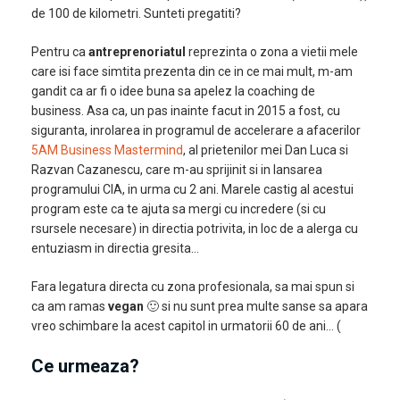
de 100 de kilometri. Sunteti pregatiti?
Pentru ca
antreprenoriatul
reprezinta o zona a vietii mele
care isi face simtita prezenta din ce in ce mai mult, m-am
gandit ca ar fi o idee buna sa apelez la coaching de
business. Asa ca, un pas inainte facut in 2015 a fost, cu
siguranta, inrolarea in programul de accelerare a afacerilor
5AM Business Mastermind
, al prietenilor mei Dan Luca si
Razvan Cazanescu, care m-au sprijinit si in lansarea
programului CIA, in urma cu 2 ani. Marele castig al acestui
program este ca te ajuta sa mergi cu incredere (si cu
rsursele necesare) in directia potrivita, in loc de a alerga cu
entuziasm in directia gresita…
Fara legatura directa cu zona profesionala, sa mai spun si
ca am ramas
vegan
🙂 si nu sunt prea multe sanse sa apara
vreo schimbare la acest capitol in urmatorii 60 de ani… (
Ce urmeaza?