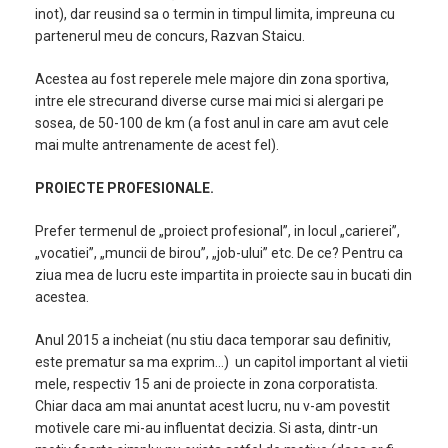
inot), dar reusind sa o termin in timpul limita, impreuna cu
partenerul meu de concurs, Razvan Staicu.
Acestea au fost reperele mele majore din zona sportiva,
intre ele strecurand diverse curse mai mici si alergari pe
sosea, de 50-100 de km (a fost anul in care am avut cele
mai multe antrenamente de acest fel).
PROIECTE PROFESIONALE.
Prefer termenul de „proiect profesional”, in locul „carierei”,
„vocatiei”, „muncii de birou”, „job-ului” etc. De ce? Pentru ca
ziua mea de lucru este impartita in proiecte sau in bucati din
acestea.
Anul 2015 a incheiat (nu stiu daca temporar sau definitiv,
este prematur sa ma exprim…) un capitol important al vietii
mele, respectiv 15 ani de proiecte in zona corporatista.
Chiar daca am mai anuntat acest lucru, nu v-am povestit
motivele care mi-au influentat decizia. Si asta, dintr-un