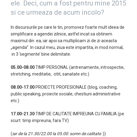
ele. Deci, cum a fost pentru mine 2015
si ce urmeaza de acum incolo?
In discursurile pe care le tin, promovez foarte mult ideea de
simplificare a agendei zilnice, astfel incat sa obtinem
maximul din ea, iar apoi sa multiplicam zi de zi aceasta
„agenda”. In cazul meu, ziua este impartita, in mod normal,
in 3 ‘segmente’ bine delimitate:
05.00-08.00
TIMP PERSONAL (antrenamente, introspectie,
stretching, meditatie, citit, sanatate etc.)
08.00-17.00
PROIECTE PROFESIONALE (blog, coaching,
public speaking, proiecte sociale, chestiuni administrative
etc.)
17.00-21.30
TIMP DE CALITATE IMPREUNA CU FAMILIA (pe
scurt: timp impreuna, fara TV)
(
iar de la 21.30/22.00 la 05.00: somn de calitate
:))