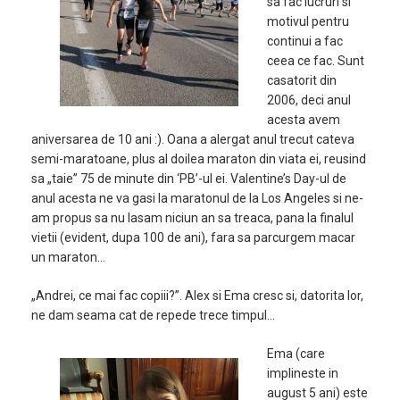
sa fac lucruri si
motivul pentru
continui a fac
ceea ce fac. Sunt
casatorit din
2006, deci anul
acesta avem
aniversarea de 10 ani :). Oana a alergat anul trecut cateva
semi-maratoane, plus al doilea maraton din viata ei, reusind
sa „taie” 75 de minute din ‘PB’-ul ei. Valentine’s Day-ul de
anul acesta ne va gasi la maratonul de la Los Angeles si ne-
am propus sa nu lasam niciun an sa treaca, pana la finalul
vietii (evident, dupa 100 de ani), fara sa parcurgem macar
un maraton…
„Andrei, ce mai fac copiii?”. Alex si Ema cresc si, datorita lor,
ne dam seama cat de repede trece timpul…
Ema (care
implineste in
august 5 ani) este