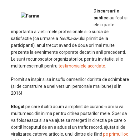
Discursurile
publice
au fost si
ele o parte
importanta a vietii mele profesionale si o sursa de
satisfactie (ca urmare a
feedback
-ului primit de la
participanti), anul trecut avand de doua ori mai multe
prezente la evenimente corporate decat in anii precedenti.
Le sunt recunoscator organizatorilor, pentru invitatie, si le
multumesc mult pentru
testimonialele acordate
.
Promit sa inspir si sa insuflu oamenilor dorinta de schimbare
(si de construire a unei versiuni personale mai bune) si in
2016!
Blogul
pe care il cititi acum a implinit de curand 6 ani si va
multumesc din inima pentru citirea postarilor mele. Sper sa
va foloseasca si sa va ajute sa mergeti in directia pe care o
doriti! Inceputul de an a adus si un trafic record, ajutat si de
viralizarea catorva articole, unul dintre ele fiind
pe primul loc