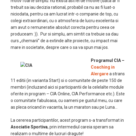
motiv foarte simplu: nu exista astfel de motive (daca ar fi
trebuit sa iau decizia rational, probabil ca nu as fi luat-o
niciodata, pentru ca am lucrat intr-o companie de top, cu
colegi extraordinari, cu o atmosfera de lucru excelenta si
am avut o remuneratie absolut corecta pentru ceea ce
produceam :)). Pur si simplu, am simtit ca trebuie sa dau
curs „chemarii” de a extinde alte proiecte, cu impact mai
mare in societate, despre care o sa va spun mai jos.
Programul CIA –
Coaching in
Alergare
a strans
11 editii (in varianta Start) si o comunitate de peste 150 de
membri (incluzand aici si participantii de la celelalte module
oferite in program – CIA Online, CIA Performance etc.). Este
o comunitate fabuloasa, cu oameni pe gustul meu, cu care
as pleca oricand in vacanta, la un maraton sau pe Luna…
La cererea participantilor, acest program s-a transformat in
Asociatie Sportiva
, prin intermediul careia speram sa
realizam o multime de lucruri dragute!