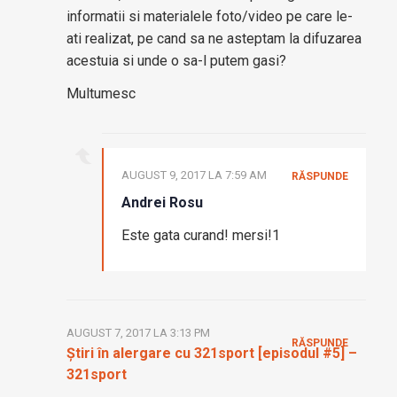
informatii si materialele foto/video pe care le-
ati realizat, pe cand sa ne asteptam la difuzarea
acestuia si unde o sa-l putem gasi?
Multumesc
AUGUST 9, 2017 LA 7:59 AM
RĂSPUNDE
Andrei Rosu
Este gata curand! mersi!1
AUGUST 7, 2017 LA 3:13 PM
RĂSPUNDE
Știri în alergare cu 321sport [episodul #5] –
321sport