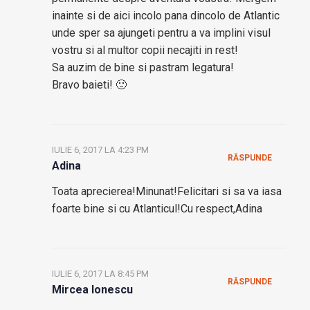
inainte si de aici incolo pana dincolo de Atlantic
unde sper sa ajungeti pentru a va implini visul
vostru si al multor copii necajiti in rest!
Sa auzim de bine si pastram legatura!
Bravo baieti! 🙂
IULIE 6, 2017 LA 4:23 PM
RĂSPUNDE
Adina
Toata aprecierea!Minunat!Felicitari si sa va iasa
foarte bine si cu Atlanticul!Cu respect,Adina
IULIE 6, 2017 LA 8:45 PM
RĂSPUNDE
Mircea Ionescu