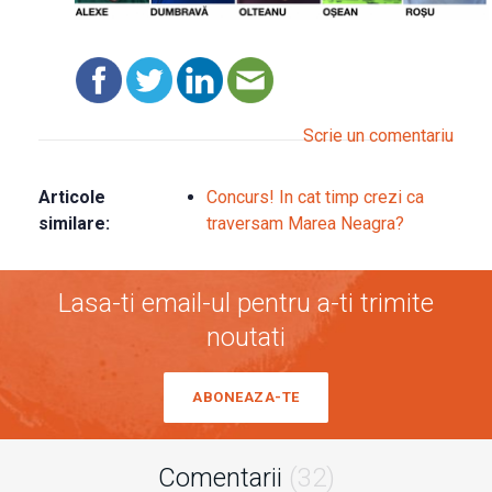
Scrie un comentariu
Articole
Concurs! In cat timp crezi ca
similare:
traversam Marea Neagra?
Lasa-ti email-ul pentru a-ti trimite
noutati
ABONEAZA-TE
Comentarii
(32)