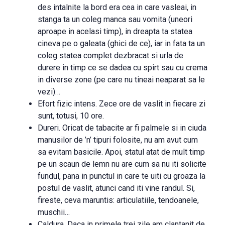
des intalnite la bord era cea in care vasleai, in
stanga ta un coleg manca sau vomita (uneori
aproape in acelasi timp), in dreapta ta statea
cineva pe o galeata (ghici de ce), iar in fata ta un
coleg statea complet dezbracat si urla de
durere in timp ce se dadea cu spirt sau cu crema
in diverse zone (pe care nu tineai neaparat sa le
vezi)…
Efort fizic intens. Zece ore de vaslit in fiecare zi
sunt, totusi, 10 ore.
Dureri. Oricat de tabacite ar fi palmele si in ciuda
manusilor de ’n’ tipuri folosite, nu am avut cum
sa evitam basicile. Apoi, statul atat de mult timp
pe un scaun de lemn nu are cum sa nu iti solicite
fundul, pana in punctul in care te uiti cu groaza la
postul de vaslit, atunci cand iti vine randul. Si,
fireste, ceva maruntis: articulatiile, tendoanele,
muschii…
Caldura. Daca in primele trei zile am clantanit de