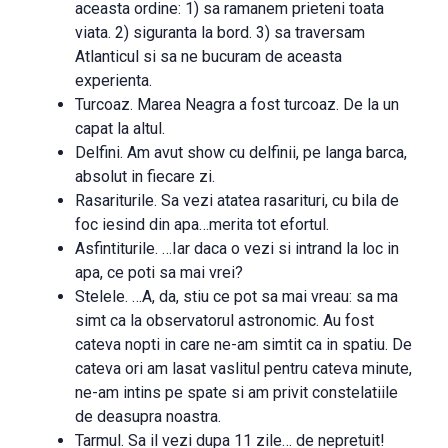
aceasta ordine: 1) sa ramanem prieteni toata
viata. 2) siguranta la bord. 3) sa traversam
Atlanticul si sa ne bucuram de aceasta
experienta.
Turcoaz. Marea Neagra a fost turcoaz. De la un
capat la altul.
Delfini. Am avut show cu delfinii, pe langa barca,
absolut in fiecare zi.
Rasariturile. Sa vezi atatea rasarituri, cu bila de
foc iesind din apa…merita tot efortul.
Asfintiturile. …Iar daca o vezi si intrand la loc in
apa, ce poti sa mai vrei?
Stelele. …A, da, stiu ce pot sa mai vreau: sa ma
simt ca la observatorul astronomic. Au fost
cateva nopti in care ne-am simtit ca in spatiu. De
cateva ori am lasat vaslitul pentru cateva minute,
ne-am intins pe spate si am privit constelatiile
de deasupra noastra.
Tarmul. Sa il vezi dupa 11 zile… de nepretuit!