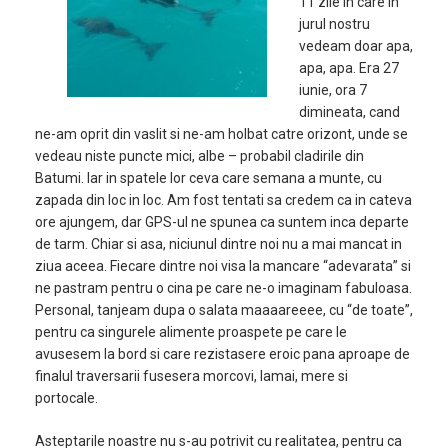
11 zile in care in
jurul nostru
vedeam doar apa,
apa, apa. Era 27
iunie, ora 7
dimineata, cand
ne-am oprit din vaslit si ne-am holbat catre orizont, unde se
vedeau niste puncte mici, albe – probabil cladirile din
Batumi. Iar in spatele lor ceva care semana a munte, cu
zapada din loc in loc. Am fost tentati sa credem ca in cateva
ore ajungem, dar GPS-ul ne spunea ca suntem inca departe
de tarm. Chiar si asa, niciunul dintre noi nu a mai mancat in
ziua aceea. Fiecare dintre noi visa la mancare “adevarata” si
ne pastram pentru o cina pe care ne-o imaginam fabuloasa.
Personal, tanjeam dupa o salata maaaareeee, cu “de toate”,
pentru ca singurele alimente proaspete pe care le
avusesem la bord si care rezistasere eroic pana aproape de
finalul traversarii fusesera morcovi, lamai, mere si
portocale.
Asteptarile noastre nu s-au potrivit cu realitatea, pentru ca