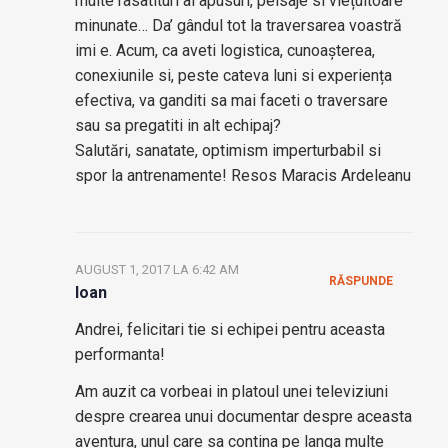
multe rasatituri ai apusuri, peisaje si viețuitoare
minunate… Da’ gândul tot la traversarea voastră
imi e. Acum, ca aveti logistica, cunoașterea,
conexiunile si, peste cateva luni si experiența
efectiva, va ganditi sa mai faceti o traversare
sau sa pregatiti in alt echipaj?
Salutări, sanatate, optimism imperturbabil si
spor la antrenamente! Resos Maracis Ardeleanu
AUGUST 1, 2017 LA 6:42 AM
RĂSPUNDE
Ioan
Andrei, felicitari tie si echipei pentru aceasta
performanta!
Am auzit ca vorbeai in platoul unei televiziuni
despre crearea unui documentar despre aceasta
aventura, unul care sa contina pe langa multe