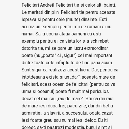
Felicitari Andrei! Felicitari tie si celorlalti baieti.
Le meritati din plin. Felicitari tie pentru aceasta
isprava si pentru cele (multe) dinainte. Esti
acuma un exemplu pentru mii de romani si nu
numai. Sa-ti spuna atatia oameni ca esti
exemplu pentru ei, ca viata lor s-a schimbat
datorita tie, mi se pare un lucru extraordinar,
poate (nu „poate” ci „sigur”) cel mai important
dintre toate cele infaptuite de tine pana acum.
Sunt sigur ca realizezi acest lucru. Dar, pentru ca
intotdeauna exista si un „dar”, aceasta mare de
felicitari, acest ocean de felicitari (pentru ca va
urma si oceanul) poate fi mult mai periculos
decat cel mai rau „rau de mare”. Stii ca din raul
de mare iesi dupa trei, patru zile, dar din betia
admiratiei, a slavirii, a succesului, odata cazut,
iesi foarte greu sau nu mai iesi deloc. Eu iti
doresc sa-ti pastrezi modestia, bunul simt si