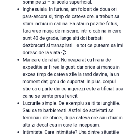
somn pe zi – si acela superficial.
Inghesuiala. In furtuna, am folosit de doua ori
para-ancora si, timp de cateva ore, a trebuit sa
stam inchisi in cabina. Sa stai in pozitie fetus,
fara vreo marja de miscare, intr-o cabina in care
sunt 40 de grade, langa alti doi barbati
dezbracati si transpirati… e tot ce puteam sa imi
doresc de la viata 🙂
Mancare de rahat. Nu neaparat ca hrana de
expeditie ar fi rea la gust, dar orice ai manca in
exces timp de cateva zile la rand devine, la un
moment dat, greu de suportat. In plus, corpul
stie ca o parte din ce ingerezi este artificial, asa
ca nu se simte prea fericit.
Lucrurile simple. De exemplu sa iti tai unghiile.
Sau sa te barbieresti. Astfel de activitati se
terminau, de obicei, dupa cateva ore sau chiar in
alta zi decat cea in care le incepeam.
Intimitate. Care intimitate? Una dintre situatiile