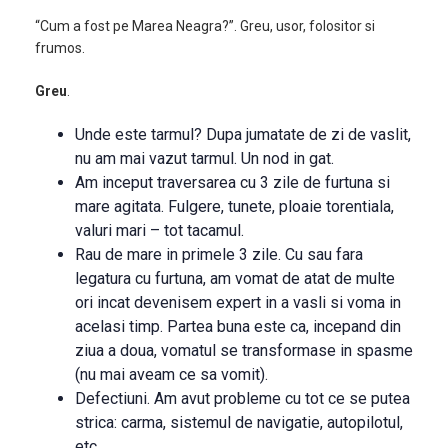
“Cum a fost pe Marea Neagra?”. Greu, usor, folositor si
frumos.
Greu
.
Unde este tarmul? Dupa jumatate de zi de vaslit,
nu am mai vazut tarmul. Un nod in gat.
Am inceput traversarea cu 3 zile de furtuna si
mare agitata. Fulgere, tunete, ploaie torentiala,
valuri mari – tot tacamul.
Rau de mare in primele 3 zile. Cu sau fara
legatura cu furtuna, am vomat de atat de multe
ori incat devenisem expert in a vasli si voma in
acelasi timp. Partea buna este ca, incepand din
ziua a doua, vomatul se transformase in spasme
(nu mai aveam ce sa vomit).
Defectiuni. Am avut probleme cu tot ce se putea
strica: carma, sistemul de navigatie, autopilotul,
etc.