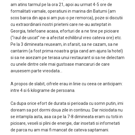
am atins tarmul pe la ora 21, apoi au urmat 4-5 ore de
formalitati vamale, operatiuni in marina din Batumi (am
scos barca din apa si am pus-o pe remorca), poze si discutii
cu extraordinarii nostri prieteni care ne-au asteptat in
Georgia, telefoane acasa, eforturi de a ne tine pe picioare
(“raul de uscat” ne-a afectat echilibrul vreo cateva ore) etc.
Pe la 3 dimineata reuseam, in sfarsit, sa ne cazam, sa ne
cantarim (a fost prima noastra grija cand am ajuns la hotel)
si sa ne asezam pe terasa unui restaurant si sa ne delectam
cu unele dintre cele mai gustoase mancaruri de care
avusesem parte vreodata…
A propos de slabit, cifrele erau in linie cu ceea ce anticipam:
intre 4 si 6 kilograme de persoana.
Ca dupa orice efort de durata si perioada cu somn putin, imi
doream sa pot dormi doua zile in continuu. Dar niciodata nu
se intampla asta, asa ca pe la 7-8 dimineata eram cu totii in
picioare, veseli si plini de energie, dar insetati si infometati
de parca nu am mai fi mancat de cateva saptamani.