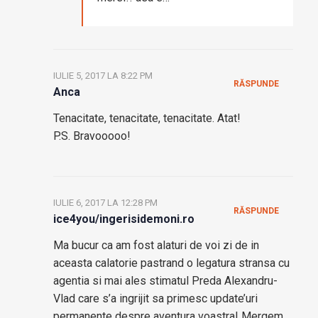
IULIE 5, 2017 LA 8:22 PM
RĂSPUNDE
Anca
Tenacitate, tenacitate, tenacitate. Atat!
P.S. Bravooooo!
IULIE 6, 2017 LA 12:28 PM
RĂSPUNDE
ice4you/ingerisidemoni.ro
Ma bucur ca am fost alaturi de voi zi de in
aceasta calatorie pastrand o legatura stransa cu
agentia si mai ales stimatul Preda Alexandru-
Vlad care s’a ingrijit sa primesc update’uri
permanente despre aventura voastra! Mergem