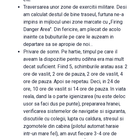
Traversarea unor zone de exercitii militare. Desi
am calculat destul de bine traseul, furtuna ne-a
impins in mijlocul unei zone marcate cu „Firing
Danger Area”. Din fericire, am plecat de acolo
inainte ca bubuiturile pe care le auzeam in
departare sa se apropie de noi…
Privare de somn. Pe hartie, timpul pe care il
aveam la dispozitie pentru odihna era mai mult
decat suficient. Fiind 5, schimburile aratau asa: 2
ore de vaslit, 2 ore de pauza, 2 ore de vaslit, 4
ore de pauza. Apoi se repetau. Deci, in 24 de
ore, 10 ore de vaslit si 14 ore de pauza. In viata
reala, dand la o parte igienizarea (nu este deloc
usor sa faci dus pe punte), prepararea hranei,
verificarea sistemelor de navigatie si siguranta,
discutiile cu colegii, lupta cu caldura, stresul si
zgomotele din cabina (pilotul automat haraie
intr-un mare fel), am avut fiecare 3-4 ore de