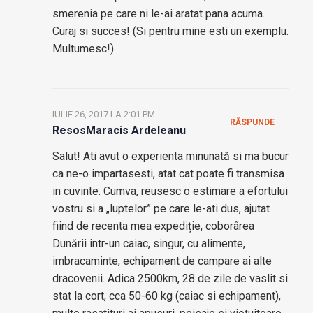
smerenia pe care ni le-ai aratat pana acuma.
Curaj si succes! (Si pentru mine esti un exemplu.
Multumesc!)
IULIE 26, 2017 LA 2:01 PM
RĂSPUNDE
ResosMaracis Ardeleanu
Salut! Ati avut o experienta minunată si ma bucur
ca ne-o impartasesti, atat cat poate fi transmisa
in cuvinte. Cumva, reusesc o estimare a efortului
vostru si a „luptelor” pe care le-ati dus, ajutat
fiind de recenta mea expediție, coborârea
Dunării intr-un caiac, singur, cu alimente,
imbracaminte, echipament de campare ai alte
dracovenii. Adica 2500km, 28 de zile de vaslit si
stat la cort, cca 50-60 kg (caiac si echipament),