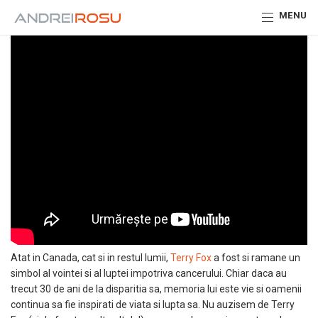
MENU
Atat in Canada, cat si in restul lumii,
Terry Fox
a fost si ramane un
simbol al vointei si al luptei impotriva cancerului. Chiar daca au
trecut 30 de ani de la disparitia sa, memoria lui este vie si oamenii
continua sa fie inspirati de viata si lupta sa. Nu auzisem de Terry