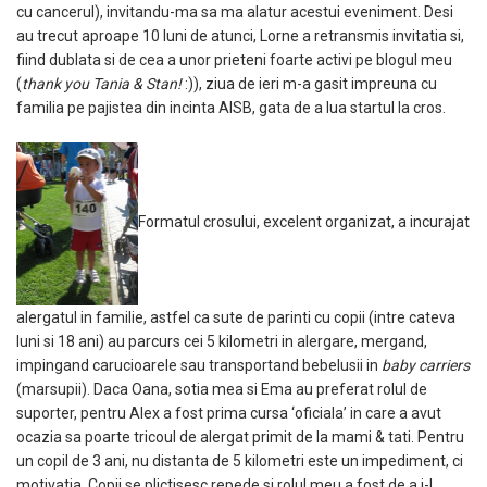
cu cancerul), invitandu-ma sa ma alatur acestui eveniment. Desi
au trecut aproape 10 luni de atunci, Lorne a retransmis invitatia si,
fiind dublata si de cea a unor prieteni foarte activi pe blogul meu
(
thank you Tania & Stan!
:)), ziua de ieri m-a gasit impreuna cu
familia pe pajistea din incinta AISB, gata de a lua startul la cros.
Formatul crosului, excelent organizat, a incurajat
alergatul in familie, astfel ca sute de parinti cu copii (intre cateva
luni si 18 ani) au parcurs cei 5 kilometri in alergare, mergand,
impingand carucioarele sau transportand bebelusii in
baby carriers
(marsupii). Daca Oana, sotia mea si Ema au preferat rolul de
suporter, pentru Alex a fost prima cursa ‘oficiala’ in care a avut
ocazia sa poarte tricoul de alergat primit de la mami & tati. Pentru
un copil de 3 ani, nu distanta de 5 kilometri este un impediment, ci
motivatia. Copii se plictisesc repede si rolul meu a fost de a i-l