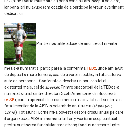
Fox (si de foarte multe altele!) pana cand nu am inceput sa alerg,
iar pana ieri nu avusesem ocazia de a participa la vreun eveniment
dedicat lui.
Printre noutatile aduse de anul trecut in viata
mea s-a numarat si participarea la conferinta
TEDx
, unde am avut
de depasit o mare temere, cea de a vorbi in public, in fata catorva
sute de persoane… Conferinta a deschis un nou capitol al
existentei mele, cel de
speaker
. Printre spectatorii de la TEDx s-a
numarat si
unul dintre directorii Scolii Americane din Bucuresti
(
AISB
), care a apreciat discursul meu si m-a invitat sa il sustin si in
fata liceenilor de la AISB in noiembrie anul trecut (
thank you,
Lorne
!). Tot atunci, Lorne mi-a povestit despre crosul anual pe care
il organizeaza AISB in memoria lui Terry Fox (si in scop caritabil,
pentru sustinerea fundatiilor care strang fonduri necesare luptei