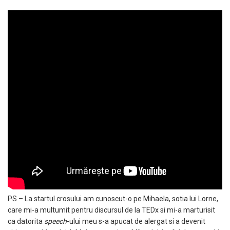
PS – La startul crosului am cunoscut-o pe Mihaela, sotia lui Lorne,
care mi-a multumit pentru discursul de la TEDx si mi-a marturisit
ca datorita
speech
-ului meu s-a apucat de alergat si a devenit