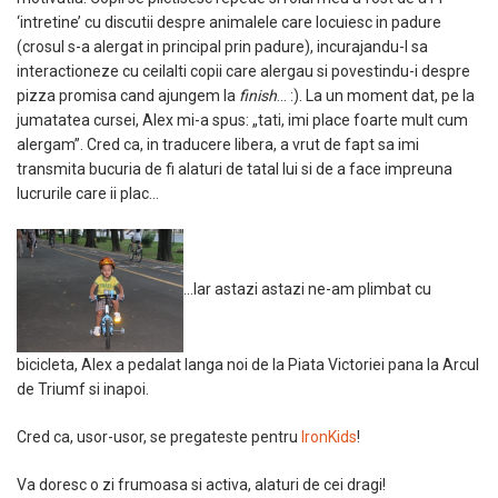
‘intretine’ cu discutii despre animalele care locuiesc in padure
(crosul s-a alergat in principal prin padure), incurajandu-l sa
interactioneze cu ceilalti copii care alergau si povestindu-i despre
pizza promisa cand ajungem la
finish
… :). La un moment dat, pe la
jumatatea cursei, Alex mi-a spus: „tati, imi place foarte mult cum
alergam”. Cred ca, in traducere libera, a vrut de fapt sa imi
transmita bucuria de fi alaturi de tatal lui si de a face impreuna
lucrurile care ii plac…
…Iar astazi astazi ne-am plimbat cu
bicicleta, Alex a pedalat langa noi de la Piata Victoriei pana la Arcul
de Triumf si inapoi.
Cred ca, usor-usor, se pregateste pentru
IronKids
!
Va doresc o zi frumoasa si activa, alaturi de cei dragi!