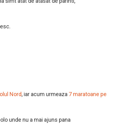
a simt atat de atasat de parinti,
besc.
olul Nord
, iar acum urmeaza
7 maratoane pe
acolo unde nu a mai ajuns pana