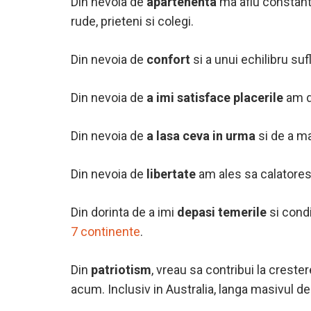
Din nevoia de
apartenenta
ma aflu constant p
rude, prieteni si colegi.
Din nevoia de
confort
si a unui echilibru s
Din nevoia de
a imi satisface placerile
am d
Din nevoia de
a lasa ceva in urma
si de a ma
Din nevoia de
libertate
am ales sa calatores
Din dorinta de a imi
depasi temerile
si condi
7 continente
.
Din
patriotism
, vreau sa contribui la crest
acum. Inclusiv in Australia, langa masivul d