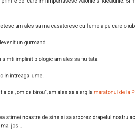
rintre cei care imi impartasesc valorile si idealurile. Si m
ufletesc am ales sa ma casatoresc cu femeia pe care o iu
evenit un gurmand.
 simti implinit biologic am ales sa fiu tata.
c in intreaga lume.
tia de „om de birou”, am ales sa alerg la
maratonul de la P
erea stimei noastre de sine si sa arborez drapelul nostru 
e mai jos…