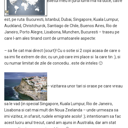
Biletul meu in jurul lumii ma va duce, catre
est, pe ruta: Bucuresti, Istanbul, Dubai, Singapore, Kuala Lumpur,
Auckland, Christchurck, Santiago de Chile, Buenos Aires, Rio de
Janeiro, Porto Alegre, Lisabona, Munchen, Bucuresti – traseu pe
care l-am ales tinand cont de urmatoarele aspecte:
– sa fie cat mai direct (scurt)! Cu o sotie si 2 copii acasa de care o
sa imi fie extrem de dor, cu un
job
care imi place si la care tin :), si
cu numar limitat de zile de concediu…este de inteles 🙂
– vizitarea unor tari si orase pe care vreau
sa le vad (in special Singapore, Kuala Lumpur, Rio de Janeiro,
Lisabona si cat mai mult din Noua Zeelanda – unde urmeaza sa
imi vizitez, in sfarsit, rudele emigrate acolo! :); intentionam sa fac
acest lucru anul trecut, cand am ajuns in Australia, dar am stat