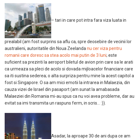
– tari in care pot intra fara viza luata in
prealabil (am fost surprins sa aflu ca, spre deosebire de vecinii lor
australieni, autoritatile din Noua Zeelanda
nu cer viza pentru
romanii care doresc sa stea acolo mai putin de 3 luni
; este
suficient sa prezinti la aeroport biletul de avion prin care sa le arati
ca urmeaza sa pleci de acolo si dovada mijloacelor financiare care
sa iti sustina sederea; o alta surpriza pentru mine la acest capitol a
fost si Singapore. O sa am mici emotii la intrarea in Malaezia, din
cauza vizei de Israel din pasaport (am sunat la amabasada
Malaeziei din Romania mi-au spus ca nu voi avea probleme, dar au
evitat sa imi transmita un raspuns ferm, in scris… :)).
Asadar, la aproape 30 de ani dupa ce am