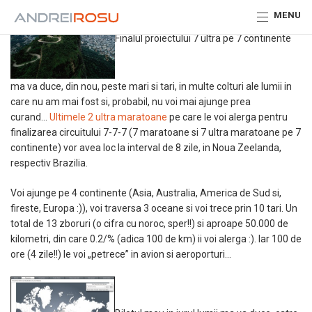
MENU
Finalul proiectului 7 ultra pe 7 continente
ma va duce, din nou, peste mari si tari, in multe colturi ale lumii in
care nu am mai fost si, probabil, nu voi mai ajunge prea
curand…
Ultimele 2 ultra maratoane
pe care le voi alerga pentru
finalizarea circuitului 7-7-7 (7 maratoane si 7 ultra maratoane pe 7
continente) vor avea loc la interval de 8 zile, in Noua Zeelanda,
respectiv Brazilia.
Voi ajunge pe 4 continente (Asia, Australia, America de Sud si,
fireste, Europa :)), voi traversa 3 oceane si voi trece prin 10 tari. Un
total de 13 zboruri (o cifra cu noroc, sper!!) si aproape 50.000 de
kilometri, din care 0.2/% (adica 100 de km) ii voi alerga :). Iar 100 de
ore (4 zile!!) le voi „petrece” in avion si aeroporturi…