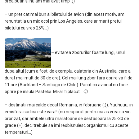
prea putin si nu am mai avut timp :()
– un pret cat mai bun al biletului de avion (din acest motiv, am
renuntat la un mic ocol prin Los Angeles, care ar marit pretul
biletului cu vreo 25%…)
– evitarea zborurilor foarte lungi, unul
dupa altul (cum a fost, de exemplu, calatoria din Australia, care a
durat mai mult de 30 de ore). Cel mai lung zbor fara oprire va fi de
11 ore (Auckland – Santiago de Chile). Pacat ca avionul nu face
oprire pe insula Pastelui. Mi-ar fi placut… 🙂
– destinatii mai calde decat Romania, in februarie (:)). Yuuhuuu, in
emisfera sudica este vara!! (nu neaparat pentru ca as vrea sa vin
bronzat, dar ambele ultra maratoane se desfasoara la 25-30 de
grade (+), deci trebuie sa imi reobisnuiesc organismul cu aceste
temperaturi…)