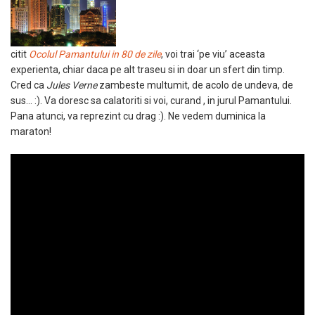
citit
Ocolul Pamantului in 80 de zile
, voi trai ‘pe viu’ aceasta
experienta, chiar daca pe alt traseu si in doar un sfert din timp.
Cred ca
Jules Verne
zambeste multumit, de acolo de undeva, de
sus… :). Va doresc sa calatoriti si voi, curand , in jurul Pamantului.
Pana atunci, va reprezint cu drag :). Ne vedem duminica la
maraton!