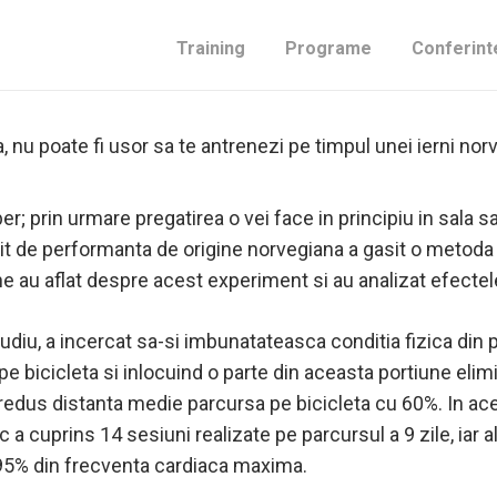
rmanta si-a imbunatatit timpul scos la antrenamentele cu 
Training
Programe
Conferint
, nu poate fi usor sa te antrenezi pe timpul unei ierni no
iber; prin urmare pregatirea o vei face in principiu in sal
sit de performanta de origine norvegiana a gasit o metoda 
iene au aflat despre acest experiment si au analizat efectel
tudiu, a incercat sa-si imbunatateasca conditia fizica din 
 bicicleta si inlocuind o parte din aceasta portiune elimin
 redus distanta medie parcursa pe bicicleta cu 60%. In ace
a cuprins 14 sesiuni realizate pe parcursul a 9 zile, iar al
-95% din frecventa cardiaca maxima.