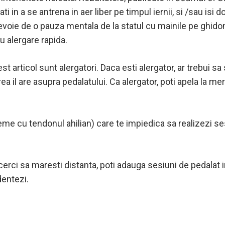
ati in a se antrena in aer liber pe timpul iernii, si /sau 
nevoie de o pauza mentala de la statul cu mainile pe ghidon
u alergare rapida.
t articol sunt alergatori. Daca esti alergator, ar trebui sa 
ea il are asupra pedalatului. Ca alergator, poti apela la me
me cu tendonul ahilian) care te impiedica sa realizezi ses
rci sa maresti distanta, poti adauga sesiuni de pedalat i
dentezi.