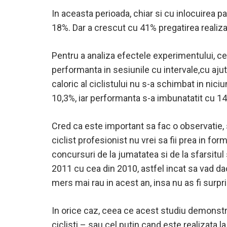
In aceasta perioada, chiar si cu inlocuirea p
18%. Dar a crescut cu 41% pregatirea realiz
Pentru a analiza efectele experimentului, ce
performanta in sesiunile cu intervale,cu aj
caloric al ciclistului nu s-a schimbat in nic
10,3%, iar performanta s-a imbunatatit cu 14
Cred ca este important sa fac o observatie, 
ciclist profesionist nu vrei sa fii prea in fo
concursuri de la jumatatea si de la sfarsitu
2011 cu cea din 2010, astfel incat sa vad da
mers mai rau in acest an, insa nu as fi surpri
In orice caz, ceea ce acest studiu demonstr
ciclisti – sau cel putin cand este realizata la