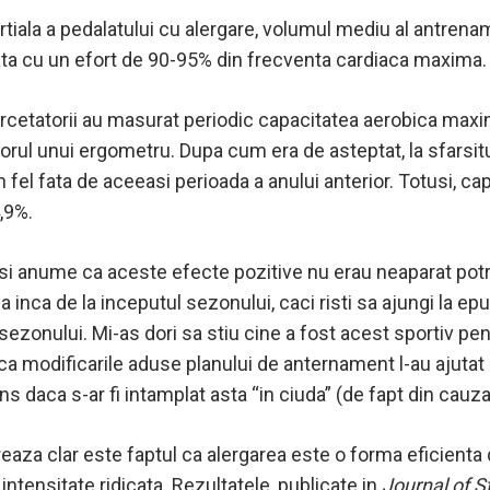
artiala a pedalatului cu alergare, volumul mediu al antrena
ata cu un efort de 90-95% din frecventa cardiaca maxima.
rcetatorii au masurat periodic capacitatea aerobica maxim
utorul unui ergometru. Dupa cum era de asteptat, la sfars
iun fel fata de aceeasi perioada a anului anterior. Totusi,
,9%.
si anume ca aceste efecte pozitive nu erau neaparat potri
rma inca de la inceputul sezonului, caci risti sa ajungi la 
l sezonului. Mi-as dori sa stiu cine a fost acest sportiv 
ca modificarile aduse planului de anternament l-au ajutat 
ns daca s-ar fi intamplat asta “in ciuda” (de fapt din cauza
eaza clar este faptul ca alergarea este o forma eficient
 intensitate ridicata. Rezultatele, publicate in
Journal of S