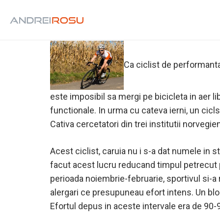
In urma unui experiment, un ciclist de perfo
mai mult.
Ca ciclist de performanta
este imposibil sa mergi pe bicicleta in aer l
functionale. In urma cu cateva ierni, un cicl
Cativa cercetatori din trei institutii norveg
Acest ciclist, caruia nu i s-a dat numele in s
facut acest lucru reducand timpul petrecut pe
perioada noiembrie-februarie, sportivul si-a
alergari ce presupuneau efort intens. Un bloc 
Efortul depus in aceste intervale era de 90