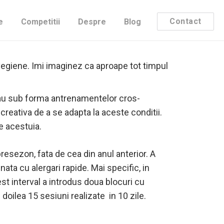
intervale, pedaland mai putin si alergand
Contact
e
Competitii
Despre
Blog
rvegiene. Imi imaginez ca aproape tot timpul
a sau sub forma antrenamentelor cros-
creativa de a se adapta la aceste conditii.
e acestuia.
presezon, fata de cea din anul anterior. A
ata cu alergari rapide. Mai specific, in
st interval a introdus doua blocuri cu
 doilea 15 sesiuni realizate in 10 zile.