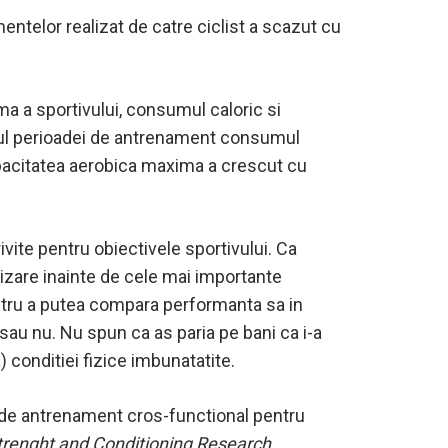
mentelor realizat de catre ciclist a scazut cu
a a sportivului, consumul caloric si
itul perioadei de antrenament consumul
 capacitatea aerobica maxima a crescut cu
vite pentru obiectivele sportivului. Ca
epuizare inainte de cele mai importante
pentru a putea compara performanta sa in
sau nu. Nu spun ca as paria pe bani ca i-a
) conditiei fizice imbunatatite.
a de antrenament cros-functional pentru
trenght and Conditioning Research
,