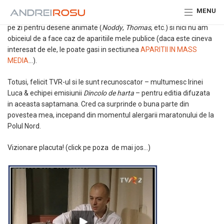
Nu sunt fan al programelor TV (‘viata bate filmul’ :)) si al
MENU
televizorului in general, pe care il mai folosim doar cateva minute
pe zi pentru desene animate (
Noddy
,
Thomas
, etc.) si nici nu am
obiceiul de a face caz de aparitiile mele publice (daca este cineva
interesat de ele, le poate gasi in sectiunea
APARITII IN MASS
MEDIA
…).
Totusi, felicit TVR-ul si le sunt recunoscator – multumesc Irinei
Luca & echipei emisiunii
Dincolo de harta
– pentru editia difuzata
in aceasta saptamana. Cred ca surprinde o buna parte din
povestea mea, incepand din momentul alergarii maratonului de la
Polul Nord.
Vizionare placuta! (click pe poza de mai jos…)