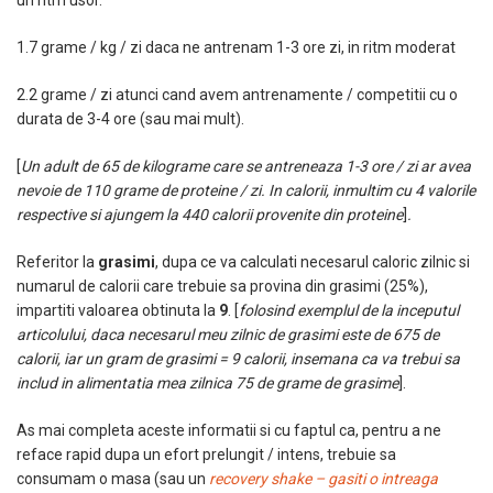
un ritm usor.
1.7 grame / kg / zi daca ne antrenam 1-3 ore zi, in ritm moderat
2.2 grame / zi atunci cand avem antrenamente / competitii cu o
durata de 3-4 ore (sau mai mult).
[
Un adult de 65 de kilograme care se antreneaza 1-3 ore / zi ar avea
nevoie de 110 grame de proteine / zi. In calorii, inmultim cu 4 valorile
respective si ajungem la 440 calorii provenite din proteine
]
.
Referitor la
grasimi
, dupa ce va calculati necesarul caloric zilnic si
numarul de calorii care trebuie sa provina din grasimi (25%),
impartiti valoarea obtinuta la
9
. [
folosind exemplul de la inceputul
articolului, daca necesarul meu zilnic de grasimi este de 675 de
calorii, iar un gram de grasimi = 9 calorii, insemana ca va trebui sa
includ in alimentatia mea zilnica 75 de grame de grasime
].
As mai completa aceste informatii si cu faptul ca, pentru a ne
reface rapid dupa un efort prelungit / intens, trebuie sa
consumam o masa (sau un
recovery shake – gasiti o intreaga