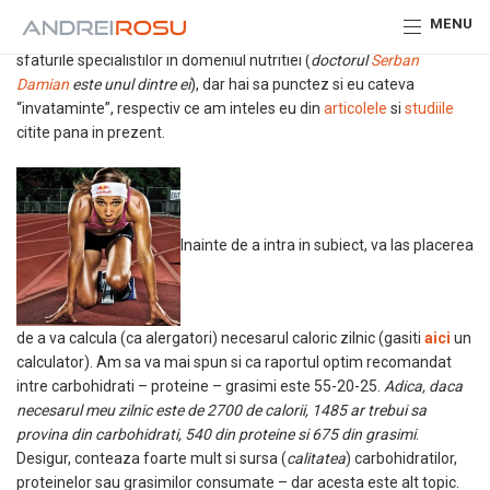
Acest mini-articol vine in urma intrebarilor primite pe tema nutritiei
MENU
pentru alergatori. Desigur, recomandarea mea este de a apela la
sfaturile specialistilor in domeniul nutritiei (
doctorul
Serban
Damian
este unul dintre ei
), dar hai sa punctez si eu cateva
“invataminte”, respectiv ce am inteles eu din
articolele
si
studiile
citite pana in prezent.
Inainte de a intra in subiect, va las placerea
de a va calcula (ca alergatori) necesarul caloric zilnic (gasiti
aici
un
calculator). Am sa va mai spun si ca raportul optim recomandat
intre carbohidrati – proteine – grasimi este 55-20-25.
Adica, daca
necesarul meu zilnic este de 2700 de calorii, 1485 ar trebui sa
provina din carbohidrati, 540 din proteine si 675 din grasimi
.
Desigur, conteaza foarte mult si sursa (
calitatea
) carbohidratilor,
proteinelor sau grasimilor consumate – dar acesta este alt topic.