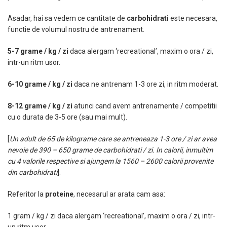
Asadar, hai sa vedem ce cantitate de
carbohidrati
este necesara,
functie de volumul nostru de antrenament.
5-7 grame / kg / zi
daca alergam ‘recreational’, maxim o ora / zi,
intr-un ritm usor.
6-10 grame / kg / zi
daca ne antrenam 1-3 ore zi, in ritm moderat.
8-12 grame / kg / zi
atunci cand avem antrenamente / competitii
cu o durata de 3-5 ore (sau mai mult).
[
Un adult de 65 de kilograme care se antreneaza 1-3 ore / zi ar avea
nevoie de 390 – 650 grame de carbohidrati / zi. In calorii, inmultim
cu 4 valorile respective si ajungem la 1560 – 2600 calorii provenite
din carbohidrati
].
Referitor la
proteine
, necesarul ar arata cam asa:
1 gram / kg / zi daca alergam ‘recreational’, maxim o ora / zi, intr-