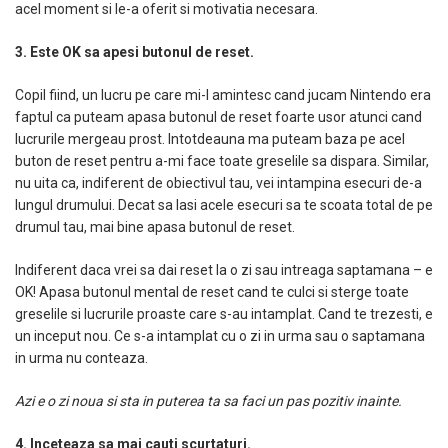
acel moment si le-a oferit si motivatia necesara.
3. Este OK sa apesi butonul de reset.
Copil fiind, un lucru pe care mi-l amintesc cand jucam Nintendo era
faptul ca puteam apasa butonul de reset foarte usor atunci cand
lucrurile mergeau prost. Intotdeauna ma puteam baza pe acel
buton de reset pentru a-mi face toate greselile sa dispara. Similar,
nu uita ca, indiferent de obiectivul tau, vei intampina esecuri de-a
lungul drumului. Decat sa lasi acele esecuri sa te scoata total de pe
drumul tau, mai bine apasa butonul de reset.
Indiferent daca vrei sa dai reset la o zi sau intreaga saptamana – e
OK! Apasa butonul mental de reset cand te culci si sterge toate
greselile si lucrurile proaste care s-au intamplat. Cand te trezesti, e
un inceput nou. Ce s-a intamplat cu o zi in urma sau o saptamana
in urma nu conteaza.
Azi e o zi noua si sta in puterea ta sa faci un pas pozitiv inainte.
4. Inceteaza sa mai cauti scurtaturi.