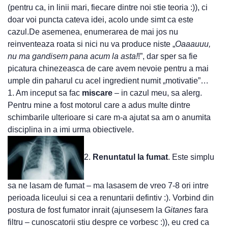
(pentru ca, in linii mari, fiecare dintre noi stie teoria :)), ci
doar voi puncta cateva idei, acolo unde simt ca este
cazul.De asemenea, enumerarea de mai jos nu
reinventeaza roata si nici nu va produce niste „
Oaaauuu,
nu ma gandisem pana acum la asta!
!”, dar sper sa fie
picatura chinezeasca de care avem nevoie pentru a mai
umple din paharul cu acel ingredient numit „motivatie”…
1. Am inceput sa fac
miscare
– in cazul meu, sa alerg.
Pentru mine a fost motorul care a adus multe dintre
schimbarile ulterioare si care m-a ajutat sa am o anumita
disciplina in a imi urma obiectivele.
2.
Renuntatul la fumat
. Este simplu
sa ne lasam de fumat – ma lasasem de vreo 7-8 ori intre
perioada liceului si cea a renuntarii defintiv :). Vorbind din
postura de fost fumator inrait (ajunsesem la
Gitanes
fara
filtru – cunoscatorii stiu despre ce vorbesc :)), eu cred ca