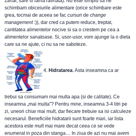
zahar, sare si faina rafinata). Nu este simplu sa ne
schimbam obiceiurile alimentare (orice schimbare este
grea, tocmai de aceea se fac cursuri de
change
management
:)), dar cred ca putem reduce, treptat,
cantitatea alimentelor nocive si sa o crestem pe cea a
alimentelor sanatoase. Si, usor-usor, vom ajunge la o dieta
care sa ne ajute, ci nu sa ne saboteze.
4.
Hidratarea
. Asta inseamna ca ar
trebui sa consumam mai multa apa (si de calitate). Ce
inseamna „mai multa”? Pentru mine, inseamna 3-4 litri pe
zi, uneori chiar mai mult, dar fiecare trebuie sa isi calculeze
necesarul. Beneficiile hidratarii sunt foarte mari, iar lista
acestora este mult mai mare decat ceea ce se vede
enumerat in poza din stanga… In ziua de azi nu mai avem