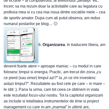
de ecrane – al computerului, al telefonului „destept” etc.
Incerc sa ma rezum doar la activitatile care au legatura cu
profesia mea si cu cea mai noua dintre vocatiile mele – cea
de sportiv amator. Dupa cum ati putut observa, am redus
numarul postarilor pe blog… 🙂
6.
Organizarea
. In traducere libera, am
devenit foarte atent = aproape maniac – cu modul in care
folosesc timpul si energia. Practic, am trecut din zona „cu
ce pierd (sau omor) timpul azi?” la „in ce imi investesc
astazi timpul?”. Rezultatele au fost cele pe care – in mare –
le stiti :). Pana la urma, cam tot ceea ce obtinem in viata
este rezultatul
focus
-ului nostru. Tot la capitolul organizarii
as include si totalitatea instrumentelor de
time
si
project
management cu care m-am „inarmat” in ultimii ani,