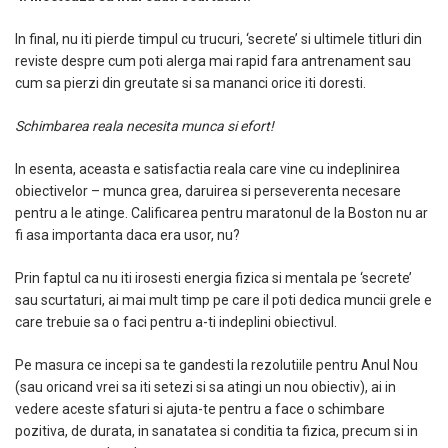
In final, nu iti pierde timpul cu trucuri, ‘secrete’ si ultimele titluri din
reviste despre cum poti alerga mai rapid fara antrenament sau
cum sa pierzi din greutate si sa mananci orice iti doresti.
Schimbarea reala necesita munca si efort!
In esenta, aceasta e satisfactia reala care vine cu indeplinirea
obiectivelor – munca grea, daruirea si perseverenta necesare
pentru a le atinge. Calificarea pentru maratonul de la Boston nu ar
fi asa importanta daca era usor, nu?
Prin faptul ca nu iti irosesti energia fizica si mentala pe ‘secrete’
sau scurtaturi, ai mai mult timp pe care il poti dedica muncii grele e
care trebuie sa o faci pentru a-ti indeplini obiectivul.
Pe masura ce incepi sa te gandesti la rezolutiile pentru Anul Nou
(sau oricand vrei sa iti setezi si sa atingi un nou obiectiv), ai in
vedere aceste sfaturi si ajuta-te pentru a face o schimbare
pozitiva, de durata, in sanatatea si conditia ta fizica, precum si in