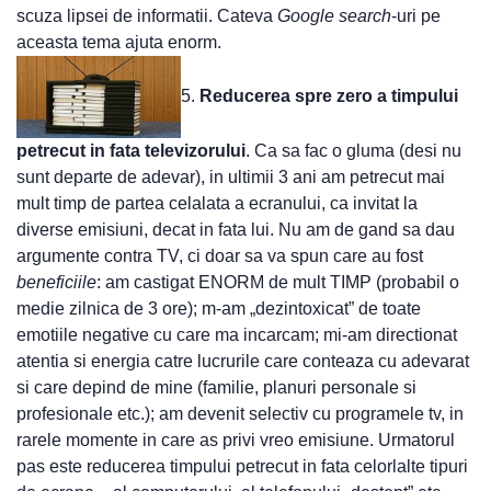
scuza lipsei de informatii. Cateva
Google search
-uri pe
aceasta tema ajuta enorm.
5.
Reducerea spre zero a timpului
petrecut in fata televizorului
. Ca sa fac o gluma (desi nu
sunt departe de adevar), in ultimii 3 ani am petrecut mai
mult timp de partea celalata a ecranului, ca invitat la
diverse emisiuni, decat in fata lui. Nu am de gand sa dau
argumente contra TV, ci doar sa va spun care au fost
beneficiile
: am castigat ENORM de mult TIMP (probabil o
medie zilnica de 3 ore); m-am „dezintoxicat” de toate
emotiile negative cu care ma incarcam; mi-am directionat
atentia si energia catre lucrurile care conteaza cu adevarat
si care depind de mine (familie, planuri personale si
profesionale etc.); am devenit selectiv cu programele tv, in
rarele momente in care as privi vreo emisiune. Urmatorul
pas este reducerea timpului petrecut in fata celorlalte tipuri