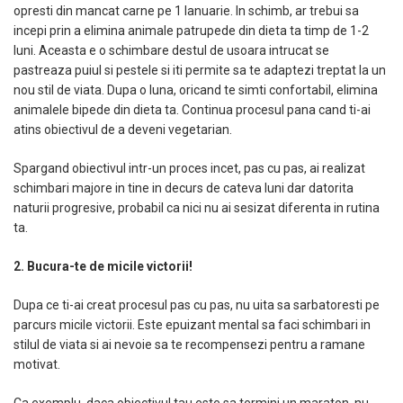
opresti din mancat carne pe 1 Ianuarie. In schimb, ar trebui sa
incepi prin a elimina animale patrupede din dieta ta timp de 1-2
luni. Aceasta e o schimbare destul de usoara intrucat se
pastreaza puiul si pestele si iti permite sa te adaptezi treptat la un
nou stil de viata. Dupa o luna, oricand te simti confortabil, elimina
animalele bipede din dieta ta. Continua procesul pana cand ti-ai
atins obiectivul de a deveni vegetarian.
Spargand obiectivul intr-un proces incet, pas cu pas, ai realizat
schimbari majore in tine in decurs de cateva luni dar datorita
naturii progresive, probabil ca nici nu ai sesizat diferenta in rutina
ta.
2. Bucura-te de micile victorii!
Dupa ce ti-ai creat procesul pas cu pas, nu uita sa sarbatoresti pe
parcurs micile victorii. Este epuizant mental sa faci schimbari in
stilul de viata si ai nevoie sa te recompensezi pentru a ramane
motivat.