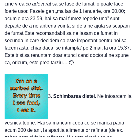
cine vrea
cu adevarat
sa se lase de fumat, o poate face
foarte usor. Fazele gen „ma las de 1 ianuarie, ora 00.00;
acum e ora 23.59, hai sa mai fumez repede una” sunt
departe de a ne antrena vointa si de a ne ajuta sa scapam
de fumat.Este recomandabil sa ne lasam de fumat in
secunda in care decidem ca este important pentru noi sa
facem asta, chiar daca ‘se intampla’ pe 2 mai, la ora 15.37.
Este trist sa renuntam doar atunci cand doctorul ne spune
ca, oricum, este prea tarziu… 🙁
3.
Schimbarea dietei
. Ne intoarcem la
vesnica teorie. Hai sa mancam ceea ce se manca pana
acum 200 de ani, la aparitia alimentelor rafinate (de ex.