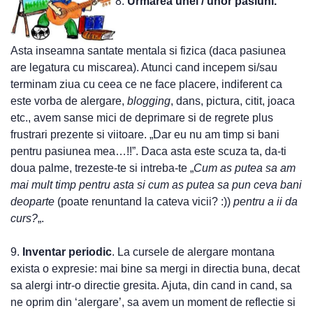
8.
Urmarea unei / unor pasiuni.
Asta inseamna santate mentala si fizica (daca pasiunea
are legatura cu miscarea). Atunci cand incepem si/sau
terminam ziua cu ceea ce ne face placere, indiferent ca
este vorba de alergare,
blogging
, dans, pictura, citit, joaca
etc., avem sanse mici de deprimare si de regrete plus
frustrari prezente si viitoare. „Dar eu nu am timp si bani
pentru pasiunea mea…!!”. Daca asta este scuza ta, da-ti
doua palme, trezeste-te si intreba-te „
Cum as putea sa am
mai mult timp pentru asta si cum as putea sa pun ceva bani
deoparte
(poate renuntand la cateva vicii? :))
pentru a ii da
curs?
„.
9.
Inventar periodic
. La cursele de alergare montana
exista o expresie: mai bine sa mergi in directia buna, decat
sa alergi intr-o directie gresita. Ajuta, din cand in cand, sa
ne oprim din ‘alergare’, sa avem un moment de reflectie si