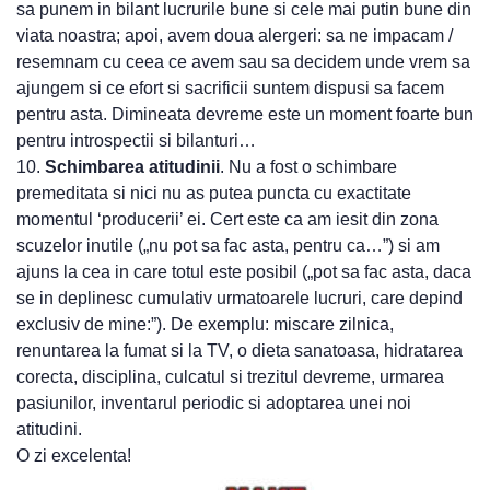
sa punem in bilant lucrurile bune si cele mai putin bune din
viata noastra; apoi, avem doua alergeri: sa ne impacam /
resemnam cu ceea ce avem sau sa decidem unde vrem sa
ajungem si ce efort si sacrificii suntem dispusi sa facem
pentru asta. Dimineata devreme este un moment foarte bun
pentru introspectii si bilanturi…
10.
Schimbarea atitudinii
. Nu a fost o schimbare
premeditata si nici nu as putea puncta cu exactitate
momentul ‘producerii’ ei. Cert este ca am iesit din zona
scuzelor inutile („nu pot sa fac asta, pentru ca…”) si am
ajuns la cea in care totul este posibil („pot sa fac asta, daca
se in deplinesc cumulativ urmatoarele lucruri, care depind
exclusiv de mine:”). De exemplu: miscare zilnica,
renuntarea la fumat si la TV, o dieta sanatoasa, hidratarea
corecta, disciplina, culcatul si trezitul devreme, urmarea
pasiunilor, inventarul periodic si adoptarea unei noi
atitudini.
O zi excelenta!