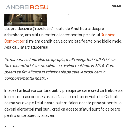
MENU
La doar o saptamana de la articolul meu
despre deciziile (‘rezolutiile’) luate de Anul Nou si despre
schimbare, am citit un material asemanator pe site-ul
Running
Competitor
si m-am gandit ca va completa foarte bine ideile mele.
Asa ca… iata traducerea!
Pe masura ce Anul Nou se apropie, multi alergatori / atleti isi vor
face planuri si isi vor da silinta sa devina mai buni in 2014.
Cum
putem sa fim eficace in schimbarile pe care le producem in
comportamentul nostru?
In acest articol voi contura
patru
principii pe care cred ca trebuie sa
le urmareasca oricine vrea sa faca schimbari in viata lui. Cu toate
ca ma voi axa pe felul incare putem folosi aceste principii pentru a
deveni alergatori mai buni, cred ca aceste sfaturi sunt folositoare
pentru orice obiectiv ai avea.