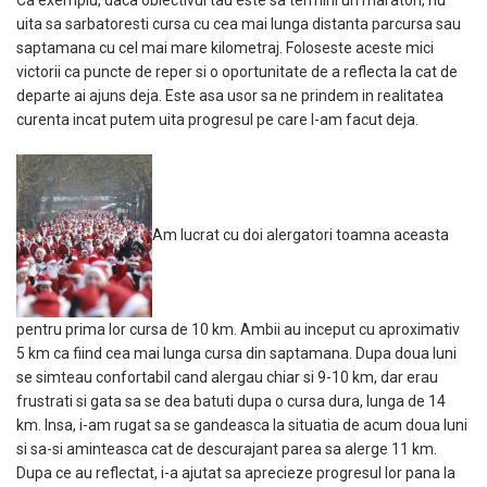
Ca exemplu, daca obiectivul tau este sa termini un maraton, nu
uita sa sarbatoresti cursa cu cea mai lunga distanta parcursa sau
saptamana cu cel mai mare kilometraj. Foloseste aceste mici
victorii ca puncte de reper si o oportunitate de a reflecta la cat de
departe ai ajuns deja. Este asa usor sa ne prindem in realitatea
curenta incat putem uita progresul pe care l-am facut deja.
Am lucrat cu doi alergatori toamna aceasta
pentru prima lor cursa de 10 km. Ambii au inceput cu aproximativ
5 km ca fiind cea mai lunga cursa din saptamana. Dupa doua luni
se simteau confortabil cand alergau chiar si 9-10 km, dar erau
frustrati si gata sa se dea batuti dupa o cursa dura, lunga de 14
km. Insa, i-am rugat sa se gandeasca la situatia de acum doua luni
si sa-si aminteasca cat de descurajant parea sa alerge 11 km.
Dupa ce au reflectat, i-a ajutat sa aprecieze progresul lor pana la