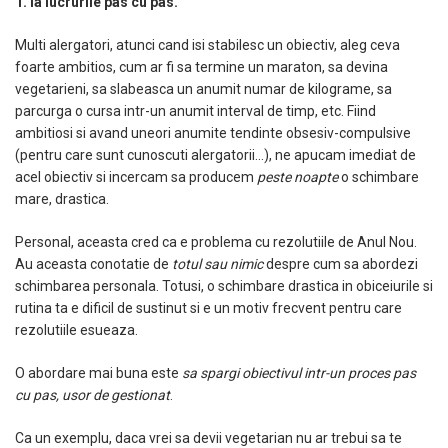
1. Ia lucrurile pas cu pas.
Multi alergatori, atunci cand isi stabilesc un obiectiv, aleg ceva
foarte ambitios, cum ar fi sa termine un maraton, sa devina
vegetarieni, sa slabeasca un anumit numar de kilograme, sa
parcurga o cursa intr-un anumit interval de timp, etc. Fiind
ambitiosi si avand uneori anumite tendinte obsesiv-compulsive
(pentru care sunt cunoscuti alergatorii…), ne apucam imediat de
acel obiectiv si incercam sa producem
peste noapte
o schimbare
mare, drastica.
Personal, aceasta cred ca e problema cu rezolutiile de Anul Nou.
Au aceasta conotatie de
totul sau nimic
despre cum sa abordezi
schimbarea personala. Totusi, o schimbare drastica in obiceiurile si
rutina ta e dificil de sustinut si e un motiv frecvent pentru care
rezolutiile esueaza.
O abordare mai buna este
sa spargi obiectivul intr-un proces pas
cu pas, usor de gestionat
.
Ca un exemplu, daca vrei sa devii vegetarian nu ar trebui sa te