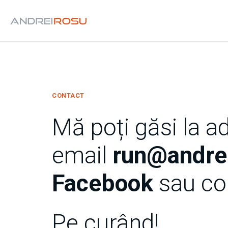
CONTACT
Mă poți găsi la a
email
run@andrei
Facebook
sau co
Pe curând!