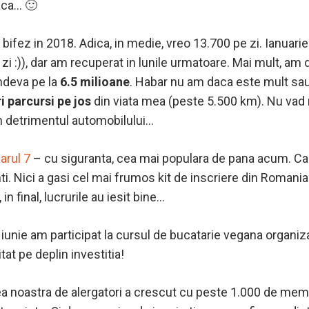
laca… 🙂
ifez in 2018. Adica, in medie, vreo 13.700 pe zi. Ianuarie 
 zi :)), dar am recuperat in lunile urmatoare. Mai mult, am
undeva pe la
6.5 milioane
. Habar nu am daca este mult sau 
i parcursi pe jos
din viata mea (peste 5.500 km). Nu vad n
 in detrimentul automobilului…
arul 7
– cu siguranta, cea mai populara de pana acum. Ca s
ti. Nici a gasi cel mai frumos kit de inscriere din Romania
in final, lucrurile au iesit bine…
– iunie am participat la cursul de bucatarie vegana organi
at pe deplin investitia!
ea
noastra de alergatori a crescut cu peste 1.000 de memb