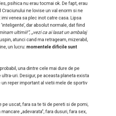
les, psihica nu erau tocmai ok. De fapt, erau
 Craciunului ne lovise un val enorm si ne
t imi venea sa plec inot catre casa. Lipsa
 ‘inteligente’, dar absolut normale, dat fiind
inam ultimii!”, „vezi ca ai lasat un ambalaj
suspin, atunci cand ma retrageam, mizerabil,
ine, un lucru:
momentele dificile sunt
probabil, una dintre cele mai dure de pe
e ultra-uri. Desigur, pe aceasta planeta exista
 un reper important al vietii mele de sportiv
 pe uscat, fara sa te tii de pereti si de pomi,
ra mancare „adevarata”, fara dusuri, fara sex,