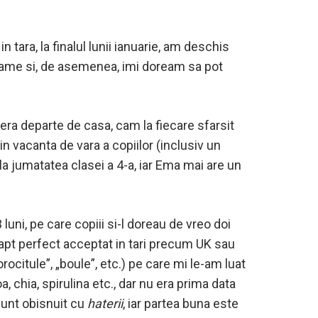
 tara, la finalul lunii ianuarie, am deschis
rame si, de asemenea, imi doream sa pot
sera departe de casa, cam la fiecare sfarsit
 vacanta de vara a copiilor (inclusiv un
s la jumatatea clasei a 4-a, iar Ema mai are un
 luni, pe care copiii si-l doreau de vreo doi
 Fapt perfect acceptat in tari precum UK sau
rocitule”, „boule”, etc.) pe care mi le-am luat
hia, spirulina etc., dar nu era prima data
Sunt obisnuit cu
haterii
, iar partea buna este