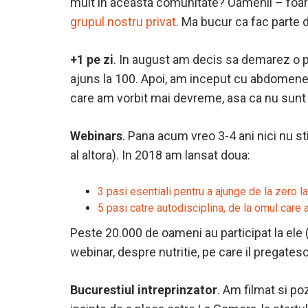
mult in aceasta comunitate? Oamenii – foarte
grupul nostru privat
. Ma bucur ca fac parte d
+1 pe zi
. In august am decis sa demarez o p
ajuns la 100. Apoi, am inceput cu abdomenel
care am vorbit mai devreme, asa ca nu sunt 
Webinars
. Pana acum vreo 3-4 ani nici nu s
al altora). In 2018 am lansat doua:
3 pasi esentiali pentru a ajunge de la zero la
5 pasi catre autodisciplina, de la omul care a
Peste 20.000 de oameni au participat la ele
webinar, despre nutritie, pe care il pregate
Bucurestiul intreprinzator
. Am filmat si p