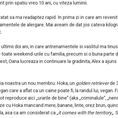
rit prin spatiu vreo 10 ani, cu viteza luminii.
atat sa ma readaptez rapid. In prima zi in care am revenit in
amentele de alergare. Mai aveam de dat jos cateva kilog
.
ultimii doi ani, in care antrenamentele si vaslitul ma tinu
oate weekend-urile cu familia, precum si o buna parte din
 rest, Oana lucreaza in continuare la gradinita, Alex a ajun
milia noastra un nou membru: Hoka, un
golden retriever
de 3
an care a aflat ca un caine poate fi, la randul lui, vegan.
 reproduce aici „urarile de bine” (aka „criminalule”, „neno
cu Hoka mancand mere, banane, linte, orez brun, quinoa, c
pla, asa ca am considerat ca „
it comes with the territory
„. 