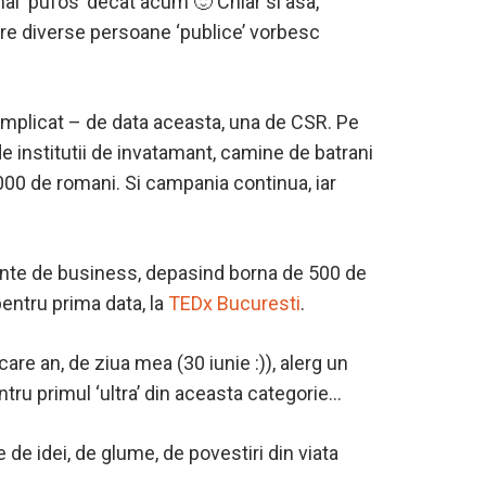
mai ‘pufos’ decat acum 🙂 Chiar si asa,
are diverse persoane ‘publice’ vorbesc
implicat – de data aceasta, una de CSR. Pe
 institutii de invatamant, camine de batrani
000 de romani. Si campania continua, iar
mente de business, depasind borna de 500 de
pentru prima data, la
TEDx Bucuresti
.
care an, de ziua mea (30 iunie :)), alerg un
tru primul ‘ultra’ din aceasta categorie…
 idei, de glume, de povestiri din viata