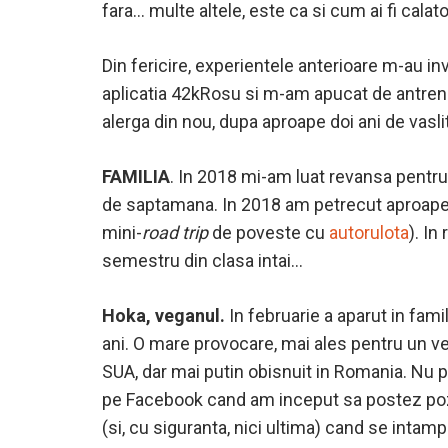
fara… multe altele, este ca si cum ai fi calato
Din fericire, experientele anterioare m-au inv
aplicatia 42kRosu si m-am apucat de antren
alerga din nou, dupa aproape doi ani de vaslit
FAMILIA
. In 2018 mi-am luat revansa pentru 
de saptamana. In 2018 am petrecut aproape t
mini-
road trip
de poveste cu
autorulota
). In
semestru din clasa intai…
Hoka, veganul.
In februarie a aparut in fa
ani. O mare provocare, mai ales pentru un veg
SUA, dar mai putin obisnuit in Romania. Nu pot
pe Facebook cand am inceput sa postez poze 
(si, cu siguranta, nici ultima) cand se intam