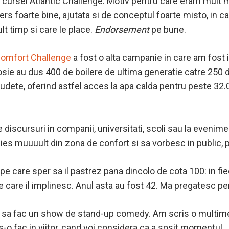
ul cursei Atlantic Challenge. Motiv pentru care eram mult 
rs foarte bine, ajutata si de conceptul foarte misto, in c
t timp si care le place.
Endorsement
pe bune.
Comfort Challenge
a fost o alta campanie in care am fost 
ie au dus 400 de boilere de ultima generatie catre 250 de
udete, oferind astfel acces la apa calda pentru peste 32.
 discursuri in companii, universitati, scoli sau la eveni
 ies muuuult din zona de confort si sa vorbesc in public, 
 pe care sper sa il pastrez pana dincolo de cota 100: in fie
 care il implinesc. Anul asta au fost 42. Ma pregatesc pen
sa fac un show de stand-up comedy. Am scris o multime de
s-o fac in viitor, cand voi considera ca a sosit momentul…