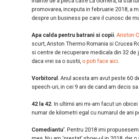
inainte de a pleca catre La Gomera, la start
promovarea, inceputa in februarie 2018, a me
despre un business pe care il cunosc de mul
Apa calda pentru batrani si copii
.
Ariston 
scurt, Ariston Thermo Romania si Crucea Ros
si centre de recuperare medicala din 32 de j
daca vrei sa o sustii,
o poti face aici
.
Vorbitorul
. Anul acesta am avut peste 60 de
speech-uri, in cei 9 ani de cand am decis sa
42 la 42
. In ultimii ani mi-am facut un obicei
numar de kilometri egal cu numarul de ani pe
Comediantu’
. Pentru 2018 imi propusesem 
mea. Nu am ‘prestat’ show-ul in 2018, dar o 