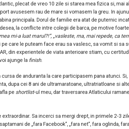
ntic, plecat de vreo 10 zile si starea mea fizica si, mai a
 port avusesem rau de mare si vomasem la greu. In ajunul
ina principala. Dorul de familie era atat de puternic inca
, adesea, la conflicte intre colegii de barca, pe motive foarte
ea mi-a luat marul?!”, „vasleste, ma, mai repede, ca term
ri pe care le puteam face erau sa vaslesc, sa vomit si sa 
R, din experientele de viata anterioare stiam, cu certitud
 voi ajunge la
finish
.
cursa de anduranta la care participasem pana atunci. Si, 
ta, dupa cei 8 ani de ultramaratoane, ultratriatloane si alt
 afla pe
shortlist
-ul meu, dar traversarea Atlaticului ramane
 extraordinar. Sa incerci sa mergi drept, in primele 2-3 zile
tea saptamani de „fara Facebook”, „fara net”, fara oglinda, fa