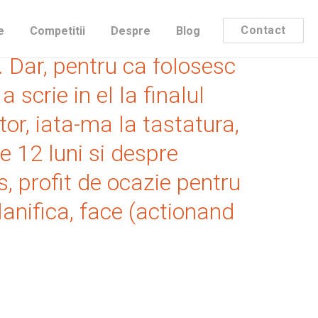
raportul meu lunar de
Contact
e
Competitii
Despre
Blog
. Dar, pentru ca folosesc
 scrie in el la finalul
or, iata-ma la tastatura,
e 12 luni si despre
s, profit de ocazie pentru
planifica, face (actionand