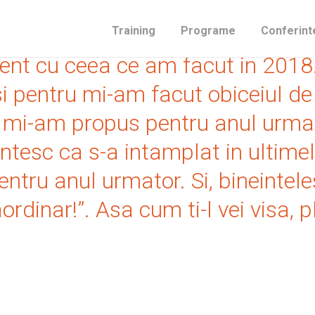
tui blog, inseamna ca ai primit 
Training
Programe
Conferint
curent cu ceea ce am facut in 2018
i pentru mi-am facut obiceiul de a
e mi-am propus pentru anul urmat
ntesc ca s-a intamplat in ultimel
entru anul urmator. Si, bineintele
ordinar!”. Asa cum ti-l vei visa, 