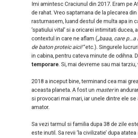
Imi amintesc Craciunul din 2017. Eram pe Atla
de rahat. Vreo saptamana de la plecarea din
rasturnasem, luand destul de multa apa in cab
‘spatiului vital’ si a oricarei intimitati ducea
contextul in care ne aflam (
„baaa, care p…a m
de baton proteic aici!”
etc.). Singurele lucru
in cabina, pentru cateva minute de odihna. DA
temporare
. Si, mai devreme sau mai tarziu,
2018 a inceput bine, terminand cea mai grea 
aceasta planeta. A fost un
master
in anduran
si provocari mai mari, iar unele dintre ele se
amator.
Sa vezi tarmul si familia dupa 38 de zile este
este inutil. Sa revii ‘la civilizatie’ dupa ata