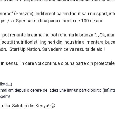
uc noroc” (Parazitii). Indiferent ca am facut sau nu sport, 
gini / zi. Sper sa ma tina pana dincolo de 100 de ani…
i, pot renunta la carne, nu pot renunta la branza!”. „Ok, at
scutii (nutritionisti, ingineri din industria alimentara, buca
cadrul Start Up Nation. Sa vedem ce va rezulta de aici!
, in sensul in care voi continua o buna parte din proiectel
ilotaj…)
 Tocmai am depus o cerere de adeziune intr-un partid politic (infiint
ncepem!
ilia. Salutari din Kenya! 🙂