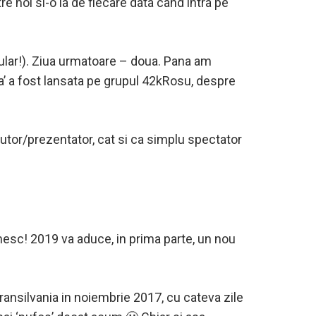
e noi si-o ia de fiecare data cand intra pe
ular!). Ziua urmatoare – doua. Pana am
a’ a fost lansata pe grupul 42kRosu, despre
utor/prezentator, cat si ca simplu spectator
mesc! 2019 va aduce, in prima parte, un nou
ransilvania in noiembrie 2017, cu cateva zile