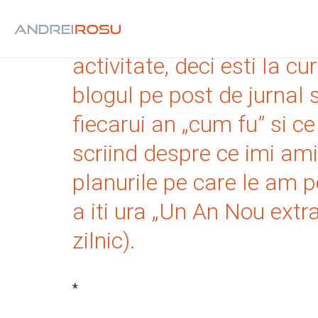
Daca esti abonat al aces
activitate, deci esti la 
blogul pe post de jurnal s
fiecarui an „cum fu” si c
scriind despre ce imi ami
planurile pe care le am p
a iti ura „Un An Nou extra
zilnic).
*