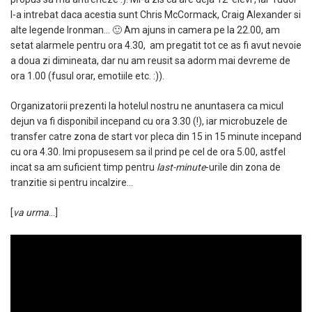
l-a intrebat daca acestia sunt Chris McCormack, Craig Alexander si
alte legende Ironman… 🙂 Am ajuns in camera pe la 22.00, am
setat alarmele pentru ora 4.30, am pregatit tot ce as fi avut nevoie
a doua zi dimineata, dar nu am reusit sa adorm mai devreme de
ora 1.00 (fusul orar, emotiile etc. :)).
Organizatorii prezenti la hotelul nostru ne anuntasera ca micul
dejun va fi disponibil incepand cu ora 3.30 (!), iar microbuzele de
transfer catre zona de start vor pleca din 15 in 15 minute incepand
cu ora 4.30. Imi propusesem sa il prind pe cel de ora 5.00, astfel
incat sa am suficient timp pentru
last-minute
-urile din zona de
tranzitie si pentru incalzire…
[
va urma
…]