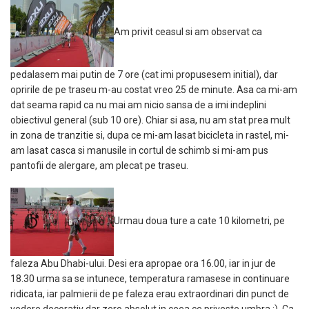
Am privit ceasul si am observat ca
pedalasem mai putin de 7 ore (cat imi propusesem initial), dar
opririle de pe traseu m-au costat vreo 25 de minute. Asa ca mi-am
dat seama rapid ca nu mai am nicio sansa de a imi indeplini
obiectivul general (sub 10 ore). Chiar si asa, nu am stat prea mult
in zona de tranzitie si, dupa ce mi-am lasat bicicleta in rastel, mi-
am lasat casca si manusile in cortul de schimb si mi-am pus
pantofii de alergare, am plecat pe traseu.
Urmau doua ture a cate 10 kilometri, pe
faleza Abu Dhabi-ului. Desi era apropae ora 16.00, iar in jur de
18.30 urma sa se intunece, temperatura ramasese in continuare
ridicata, iar palmierii de pe faleza erau extraordinari din punct de