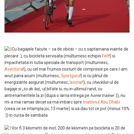
Cu bagajele facute – ca de obicei – cu o saptamana inainte de
plecare :), cu bicicleta servisata (multumesc echipei
Felt
!) si
impachetata in cutia speciala de transport (multumesc,
Aventuria
!), cu cel mai frumos costum de compresie pe care l-am
avut pana acum (multumesc,
Sportguru
!) si cu plinul de
energizante asigurat (multumesc,
Isostar
!), cu
checklist
-ul de
bagaje si „
to d
o
list
„-ul bifate si, nu in ultimul rand, cu
antrenamentele la zi (dupa o iarna intrega pe
home trainer
:)), nu
mi-a mai ramas decat sa ma imbarc spre
triatlonul Abu Dhabi
(ceea ce se intampla joi, 13 martie) si sa dau tot ce pot (minus 10%
:)) in cursa de sambata.
Vor fi 3 kilometri de inot, 200 de kilometri pe bicicleta si 20 de