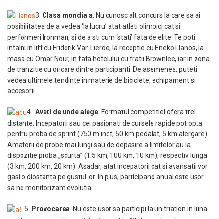
3.
Clasa mondiala
. Nu cunosc alt concurs la care sa ai
posibilitatea de a vedea ‘la lucru’ atat atleti olimpici cat si
performeri Ironman, si de a sti cum ‘stati’ fata de elite. Te poti
intalni in lift cu Friderik Van Lierde, la receptie cu Eneko Llanos, la
masa cu Omar Nour, in fata hotelului cu fratii Brownlee, iar in zona
de tranzitie cu oricare dintre participanti. De asemenea, puteti
vedea ultimele tendinte in materie de biciclete, echipament si
accesorii.
4.
Aveti de unde alege
. Formatul competitiei ofera trei
distante. Incepatorii sau cei pasionati de cursele rapide pot opta
pentru proba de sprint (750 m inot, 50 km pedalat, 5 km alergare).
Amatorii de probe mai lungi sau de depasire a limitelor au la
dispozitie proba „scurta” (1.5 km, 100 km, 10 km), respectiv lunga
(3 km, 200 km, 20 km). Asadar, atat incepatorii cat si avansatii vor
gasi o diostanta pe gustul lor. In plus, participand anual este usor
sa ne monitorizam evolutia.
5.
Provocarea
. Nu este usor sa participi la un triatlon in luna