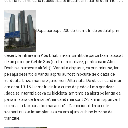
ce bine te simti cand reusesti sa te incadrezi in astfel de limite… 🙂
Dupa aproape 200 de kilometri de pedalat prin
desert, la intrarea in Abu Dhabi m-am simtit de parca L-am apucat
de un picior pe Cel de Sus (nu-L nominalizez, pentru ca in Abu
Dhabi se numeste altfel :)). Vantul a disparut, ca prin minune, iar
peisajul desertic si vantul asprul au fost inlocuite de o oaza de
verdeata, briza marii si zgarie-nori. Alta viata! De obicei, cand mai
am doar 10-15 kilometri dintr-o cursa de pedalat ma gandesc
„daca se intampla ceva cu bicicleta, am timp sa alerg pe langa ea
pana in zona de tranzitie”, iar cand mai sunt 2-3 km imi spun „ar fi
culmea sa fac pana tocmai acum”… Dar niciunul din aceste
scenarii nu s-a intamplat, asa ca am ajuns cu bine in zona de
tranzitie.