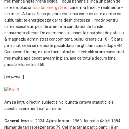
mai manca niste hrana solida – doua banane si inca un baton de
cereale, plus un
Isostar Energy Shot
care m-a trezit – realmente –
din morti. A lua cafeina pe parcursul unui concurs este o arma cu
dublu tais: te energizeaza dar te deshidrateaza – motiv pentru
care necesita un plus de atentie la cantitatea de lichide
consumata ulterior. De asemenea, in absenta unui shot de potasiu
& magneziu administrat concomitent, pulsul creste cu 10-15 batai
pe minut, ceea ce ne poate pacali daca ne ghidam cursa dupa HR.
Cunoscand teoria, mi-am facut plinul de electroliti si am consumat
mai multa apa decat aveam in plan, asa ca totul a decurs bine…
pana la kilometrul 160.
[
va urma
…]
Am sa intru direct in subiect si voi puncta cateva statistici ale
acestui eveniment extraordinar.
General
. Inscrisi: 2324. Ajunsi la start: 1963. Ajunsi la
finish
: 1884.
Numar de tari reprezentate: 79. Cel mai tanar participant: 18 ani.