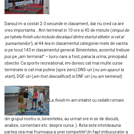
Dansul m-a costat 2-3 secunde in clasament, dar nu cred ca are
vreo importanta… Am terminat in 10 ore si 45 de minute (
timpul de
pe tabela finish-ului include decalajul dintre startul elitelor si cel al
‘pamantenilor’
), al 44-lea in clasamentul categoriei mele de varsta
si pe locul 143 in clasamentul general. Bineinteles, accentul trebuie
pus pe „am terminat” – lucru care a fost, pana la urma, principalul
obiectiv. Ca sportiv recreational, imi doresc cat mai multe curse
terminate si cat mai putine (spre zero) DNS-uri (
nu am aparut la
start
), DQF-uri (
am fost descalificat
) si DNF-uri (
nu am terminat
).
La
finish
m-am intalnit cu ceilalti romani
din grupul nostru si, bineinteles, au urmat ore in sir de discutii,
analize, comentarii etc. despre cursa :). Asta este intotdeauna
partea cea mai frumoasa a unei competitii! Un fapt imbucurator a