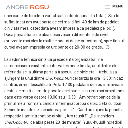
Ramasesem cu povestea la kilometru 160. Legea lui Murphy
MENU
aplicata subsemnatului spune ca spre finalul unei ture lungi sau a
unei curse de bicicleta vantul sufla intotdeauna din fata :). Si a tot
suflat, incat am avut parte de cei mai dificili 40 de km de pedalat
din viata mea; cateodata aveam impresia ca pedalez pe loc :(.
Daca pana atunci de abia observasem diferentele de nivel
(prezente mai ales la multele poduri de pe autostrada), spre finalul
cursei aveam impresia ca urc pante de 20-30 de grade… 🙂
La sedinta tehnica din ziua precedenta organizatorii ne
comunicasera existenta catorva termene-limita, unul dintre ele
referindu-se la ultima parte a traseului de bicicleta – trebuia sa
ajungem la unul dintre
check-point
-uri cel tarziu la ora 13.30; in caz
contrar, eram descalificati. Pe la 12.30 pedalam de zor, mai aveam
destul de multi kilometri pana la acel punct si nu imi mai aminteam
daca este vorba despre 13.00 sau 13.30… Am retrait panica de la
primul meu Ironman, cand am terminat proba de bicicleta cu doar
8 minute inainte de ‘inchiderea portilor’… Cand am ajuns la punctul
respectiv, i-am intrebat pe arbitrii: „Am reusit?”. „Da, inchidem
check-point
-ul de abia peste 20 de minute”. Yuuu-huuu!! Incredibil