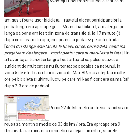
Avantajul unei tranzitii lungi a fost ca mi-
am gasit foarte usor bicicleta – rastelul alocat participantilor la
proba lunga era aproape gol :). Mi-am luat bike-ul, am alergat pe
langa ea pana am iesit din zona de tranzitie si, la 17 minute (!)
dupa ce ieseam din apa, incepeam sa pedalez pe autostrada…
[
poza din stanga este facuta la finalul cursei de bicicleta, cand ma
pregateam de alergare – motiv pentru care numarul este in fata
]. Un
alt avantaj al tranzitiei lungi a fost si faptul ca pulsul scazuse
suficient de mult cat sa nu fiu tentat sa pedalez ca nebunul, in
zona 5 de efort sau chiar in zona de Max HR; ma asteptau multe
ore pe bicicleta si ultimul lucru pe care mi l-as fi dorit era sa ma ‘tai’
dupa 2-3 ore de pedalat…
Primii 22 de kilometri au trecut rapid si am
reusit sa mentin o medie de 33 de km / ora. Era aproape ora 9
dimineata, iar racoarea diminetii era deja o amintire, soarele