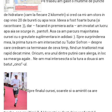
Pe traseu am gasit o multime de puncte
de hidratare (cam la fiecare 2 kilometri) si cred ca mi-am stors in
cap vreo 20 de bureti cu apa rece. Ideea a fost foarte buna (si
racoritoare :)), dar – facand in premiera asta – am invatat un lucru:
apa aia se scurge in…pantofi. Asa ca am parcurs majoritatea
cursei cu o greutate suplimentara in adidasi :). Spre surprinderea
mea, la prima tura m-am intersectat cu Tudor Sofron – despre
care credeam ca terminase de ceva timp, fiind un triatlonist mai
rapid decat mine. Oricum, era unul dintre putinii care alerga, in loc
sa mearga agale… Ne-am mai intersescta si la tura a doua si am
batut „cinci”-ul.
Spre finalul cursei, soarele si-a amintit ca are