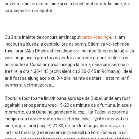
priveste, stiu ce a mers bine si ce a functionat mai putin bine, dar
sa incepem cu inceputul…
…
Cu 3 zile inainte de concurs am inceput
carbo-loading
-ul si am
inceput sa plusez la capitolul ore de somn. Stiam ca voi schimba
fusul orar (Abu Dhabi este cu doua ore inaintea Bucurestiului) si ca
voi ajunge acolo prea tarziu pentru a permite organismului sa se
acomodeze. Cursa urma sa inceapa la ora 7, ceea ce insemna o
trezire la ora 4.30-4.45 (echivalent cu 2.30-2.45 in Romania). Ideal
ar fi fost sa ajung acolo cu 3-4 zile inainte de start – asta mi-ar fi
permis si aclimatizarea…
Zborul a fost foarte linistit pana aproape de Dubai, unde am fost
zgaltaiti serios pentru vreo 15-20 de minute de o furtuna. In acele
momente, eu si Oana ne gandeam la copii, iar Tudor isi exprima
ingrijorarea fata de starea bicicletei din cala… 🙂 Am aterizat cu
bine, in jurul orei (locale) 21.30, ne-am luat bagajale si viza, am
inchiriat masina (rezervasem in prealabil un Ford Focus cu 5 usi,