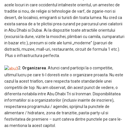
acele locuri in care occidentul intalneste orientul, un amestec de
traditie si nou, de religie si tehnologie de varf, de zgarie-nori si
desert, de localnici, emigranti si turisti din toata lumea. Nu cred ca
exista sansa de a te plictisi prea curand pe parcursul unei calatorii
in Abu Dhabi si Dubai. Ai la dispozitie toate atractiile orientului
(excursii la dune, vizite la moschei, plimbari cu camila, cumparaturi
in bazar etc.), precum si cele ale lumii „moderne” (parcuri de
distractii, muzee, mall-uri, restaurante, circuit de formula 1 etc.).
Plus o infrastructura perfecta.
2.
Organizarea
. Atunci cand participi la o competitie,
ultimul lucru pe care ti-l doresti este o organizare proasta. Nu este
cazul la acest triatlon, care respecta toate standardele unei
competitii de top. Nu am observat, din acest punct de vedere, o
diferenta notabila intre Abu Dhabi Tri si Ironman. Disponibilitatea
informatiilor si a organizatorilor (inclusiv inainte de inscriere),
respectarea programului / agendei, sprijinul la punctele de
alimentare / hidratare, zona de tranzitie, pasta-party-ul si
festivitatea de premiere – sunt cateva dintre punctele pe care le-
as mentiona la acest capitol.