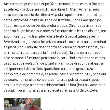
Am terminat prima tura dupa 32 de minute, ceea ce m-a facut sa
accelerez in a doua, iesind din apa dupa 1h 01m. Am mai mers
ceva pana la poarta de citire a
chip
-ului, apoi m-am indreptat spre
cortul amplasat inainte de zona de tranzitie, unde l-am gasit pe
Tudor, echipandu-se pentru proba a doua. Chiar daca aveam de
gand sa fiu pe bicicleta in maxim 5 minute de la iesirea din apa, am
avut – din nou – o tranzitie foarte lenta (specialitatea casei :)).
Avertizarile organizatorilor privind arsurile solare m-au determinat
sa pierd vreo 2 minute doar pentru aplicarea de crema (totusi, mi-
am multumit pentru asta la finalul cursei). Nu stiu cum au trecut
cele aproape 15 minute petrecute in cort – imi amintesc ca m-am
dezbracat de
wetsuit
si de
trisuit
, mi-am scos din punga albastra
echipamentul de bicicleta (pantalonii cu bazon gros, bluza si
gambierele de compresie, sosetele, casca si pantofii SPD, ochelarii
de soare, numarul de concurs, centura de puls si ceasul); apoi, mi-
am pus in punga albastra echipamentul de inot (inclusiv ochelarii si
casca), m-am imbracat si am plecat spre rastelul de biciclete.