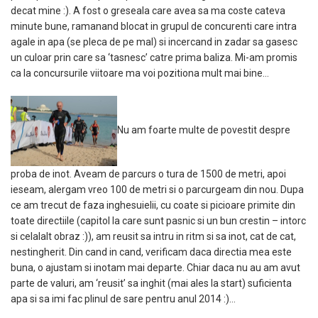
decat mine :). A fost o greseala care avea sa ma coste cateva
minute bune, ramanand blocat in grupul de concurenti care intra
agale in apa (se pleca de pe mal) si incercand in zadar sa gasesc
un culoar prin care sa ‘tasnesc’ catre prima baliza. Mi-am promis
ca la concursurile viitoare ma voi pozitiona mult mai bine…
Nu am foarte multe de povestit despre
proba de inot. Aveam de parcurs o tura de 1500 de metri, apoi
ieseam, alergam vreo 100 de metri si o parcurgeam din nou. Dupa
ce am trecut de faza inghesuielii, cu coate si picioare primite din
toate directiile (capitol la care sunt pasnic si un bun crestin – intorc
si celalalt obraz :)), am reusit sa intru in ritm si sa inot, cat de cat,
nestingherit. Din cand in cand, verificam daca directia mea este
buna, o ajustam si inotam mai departe. Chiar daca nu au am avut
parte de valuri, am ‘reusit’ sa inghit (mai ales la start) suficienta
apa si sa imi fac plinul de sare pentru anul 2014 :)…