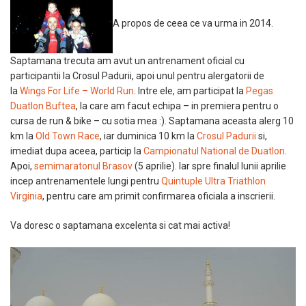
A propos de ceea ce va urma in 2014.
Saptamana trecuta am avut un antrenament oficial cu
participantii la Crosul Padurii, apoi unul pentru alergatorii de
la
Wings For Life – World Run
. Intre ele, am participat la
Pegas
Duatlon Buftea
, la care am facut echipa – in premiera pentru o
cursa de run & bike – cu sotia mea :). Saptamana aceasta alerg 10
km la
Old Town Race
, iar duminica 10 km la
Crosul Padurii
si,
imediat dupa aceea, particip la
Campionatul National de Duatlon
.
Apoi,
semimaratonul Brasov
(5 aprilie). Iar spre finalul lunii aprilie
incep antrenamentele lungi pentru
Quintuple Ultra Triathlon
Virginia
, pentru care am primit confirmarea oficiala a inscrierii.
Va doresc o saptamana excelenta si cat mai activa!