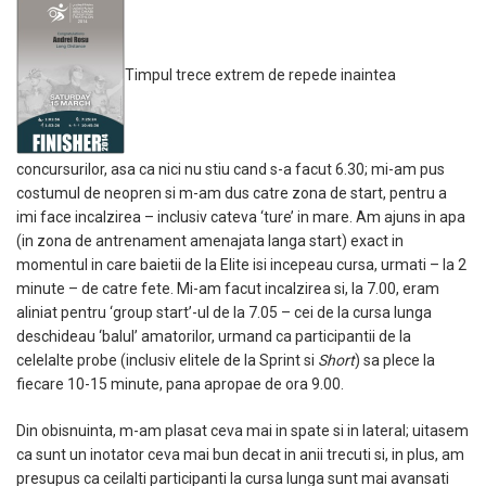
Timpul trece extrem de repede inaintea
concursurilor, asa ca nici nu stiu cand s-a facut 6.30; mi-am pus
costumul de neopren si m-am dus catre zona de start, pentru a
imi face incalzirea – inclusiv cateva ‘ture’ in mare. Am ajuns in apa
(in zona de antrenament amenajata langa start) exact in
momentul in care baietii de la Elite isi incepeau cursa, urmati – la 2
minute – de catre fete. Mi-am facut incalzirea si, la 7.00, eram
aliniat pentru ‘group start’-ul de la 7.05 – cei de la cursa lunga
deschideau ‘balul’ amatorilor, urmand ca participantii de la
celelalte probe (inclusiv elitele de la Sprint si
Short
) sa plece la
fiecare 10-15 minute, pana apropae de ora 9.00.
Din obisnuinta, m-am plasat ceva mai in spate si in lateral; uitasem
ca sunt un inotator ceva mai bun decat in anii trecuti si, in plus, am
presupus ca ceilalti participanti la cursa lunga sunt mai avansati