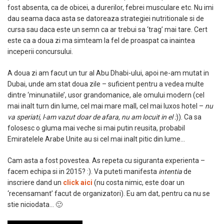
fost absenta, ca de obicei, a durerilor, febrei musculare etc. Nu imi
dau seama daca asta se datoreaza strategiei nutritionale si de
cursa sau daca este un semn ca ar trebui sa ‘trag’ mai tare. Cert
este ca a doua zi ma simteam la fel de proaspat ca inaintea
inceperii concursului.
A doua zi am facut un tur al Abu Dhabi-ului, apoi ne-am mutat in
Dubai, unde am stat doua zile – suficient pentru a vedea multe
dintre ‘minunatiile’, usor grandomanice, ale omului modern (cel
mai inalt turn din lume, cel mai mare mall, cel mai luxos hotel –
nu
va speriati, l-am vazut doar de afara, nu am locuit in el :
)). Ca sa
folosesc o gluma mai veche si mai putin reusita, probabil
Emiratelele Arabe Unite au si cel mai inalt pitic din lume…
Cam asta a fost povestea. As repeta cu siguranta experienta –
facem echipa si in 2015? :). Va puteti manifesta
intentia
de
inscriere dand un
click aici
(nu costa nimic, este doar un
‘recensamant’ facut de organizatori). Eu am dat, pentru ca nu se
stie niciodata… 🙂