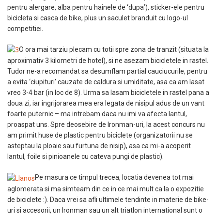
pentru alergare, alba pentru hainele de ‘dupa’), sticker-ele pentru
bicicleta si casca de bike, plus un saculet branduit cu logo-ul
competitiei.
O ora mai tarziu plecam cu totii spre zona de tranzit (situata la
aproximativ 3 kilometri de hotel), si ne asezam bicicletele in rastel.
Tudor ne-a recomandat sa desumflam partial cauciucurile, pentru
a evita ‘ciupituri’ cauzate de caldura si umiditate, asa ca am lasat
vreo 3-4 bar (in loc de 8). Urma sa lasam bicicletele in rastel pana a
doua zi, iar ingrijorarea mea era legata de nisipul adus de un vant
foarte puternic – ma intrebam daca nu imi va afecta lantul,
proaspat uns. Spre deosebire de Ironman-uri, la acest concurs nu
am primit huse de plastic pentru biciclete (organizatorii nu se
asteptau la ploaie sau furtuna de nisip), asa ca mi-a acoperit
lantul, foile si pinioanele cu cateva pungi de plastic).
Pe masura ce timpul trecea, locatia devenea tot mai
aglomerata si ma simteam din ce in ce mai mult ca la o expozitie
de biciclete :). Daca vrei sa afli ultimele tendinte in materie de bike-
uri si accesorii, un Ironman sau un alt triatlon international sunt o