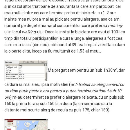
vedere decorativ dar zero absolut in ceea ce priveste umbra :). Ca
si in cazul altor triatloane de anduranta la care am participat, cei
mai multi dintre cei care termina proba de bicicleta cu 1-2 ore
inainte mea nu prea mai au picioare pentru alergare, asa ca am
numarat pe degete numarul concurentilor care preferau
running
-
ul in locul
walking
-ului. Daca la inot si la bicicleta am avut al 100-lea
timp din totalul participantilor la cursa lunga, alergarea a fost cea
care m-a ‘scos’ (din nou), obtinand al 39-lea timp al zilei. Daca dam
la o parte elita, incep sa fiu multumit de 1.53-ul meu…
Ma pregatisem pentru un ‘sub 1h30m’, dar
caldura si, mai ales, lipsa motivatiei (
ar fi trebuit sa alerg semi-ul cu
un timp putin peste o ora pentru a putea termina triatlonul sub 10
ore
) m-au determinat sa prefer o alergare relaxata, cu un puls sub
160 la prima tura si sub 150 la a doua (la un semi sau sau la
distante mai scurte alerg de regula cu puls 175, chiar 180).