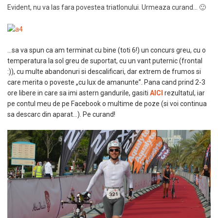
Evident, nu va las fara povestea triatlonului. Urmeaza curand… 🙂
…sa va spun ca am terminat cu bine (toti 6!) un concurs greu, cu o
temperatura la sol greu de suportat, cu un vant puternic (frontal
:)), cu multe abandonuri si descalificari, dar extrem de frumos si
care merita o poveste „cu lux de amanunte”. Pana cand prind 2-3
ore libere in care sa imi astern gandurile, gasiti
AICI
rezultatul, iar
pe contul meu de pe Facebook o multime de poze (si voi continua
sa descarc din aparat…). Pe curand!