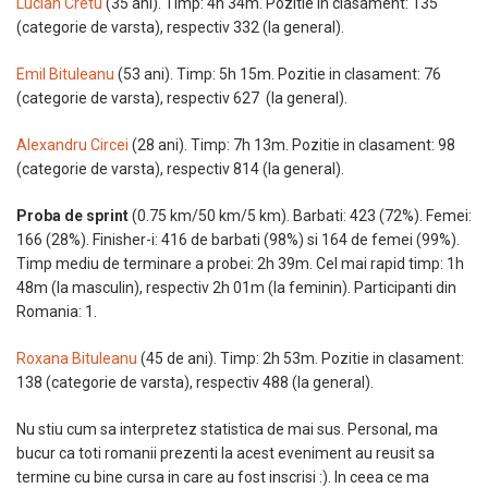
Lucian Cretu
(35 ani). Timp: 4h 34m. Pozitie in clasament: 135
(categorie de varsta), respectiv 332 (la general).
Emil Bituleanu
(53 ani). Timp: 5h 15m. Pozitie in clasament: 76
(categorie de varsta), respectiv 627 (la general).
Alexandru Circei
(28 ani). Timp: 7h 13m. Pozitie in clasament: 98
(categorie de varsta), respectiv 814 (la general).
Proba de sprint
(0.75 km/50 km/5 km). Barbati: 423 (72%). Femei:
166 (28%). Finisher-i: 416 de barbati (98%) si 164 de femei (99%).
Timp mediu de terminare a probei: 2h 39m. Cel mai rapid timp: 1h
48m (la masculin), respectiv 2h 01m (la feminin). Participanti din
Romania: 1.
Roxana Bituleanu
(45 de ani). Timp: 2h 53m. Pozitie in clasament:
138 (categorie de varsta), respectiv 488 (la general).
Nu stiu cum sa interpretez statistica de mai sus. Personal, ma
bucur ca toti romanii prezenti la acest eveniment au reusit sa
termine cu bine cursa in care au fost inscrisi :). In ceea ce ma