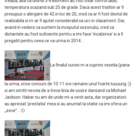
treaba, asa ca ultimii 3-4 kilometri au fost chiar confortabili,
temperatura scazand sub 25 de grade. Daca acest triatlon ar fi
presupus o alergare de 42 in loc de 20, cred ca ar fi fost destul de
realizabila si m-ar fi ajutat considerabil sa urc in clasament. Dar,
avand in vedere ca suntem la inceputul sezonului, cred ca
distantele au fost suficiente pentru a imi face ‘incalzirea’ si a fi
pregatit pentru ceea ce va urma in 2014…
La finalul cursei m-a cuprins veselia (pana
la urma, orice concurs de 10-11 ore ramane unul foarte luuuung :))
si am simtit nevoia de a trece linia de sosire dansand ca Michael
Jackson. Habar nu am de unde mi-a venit asta, dar organizatorii
au apreciat ‘prestatia’ mea si au anuntat la statie ca imi ofera un
„zece”… 🙂