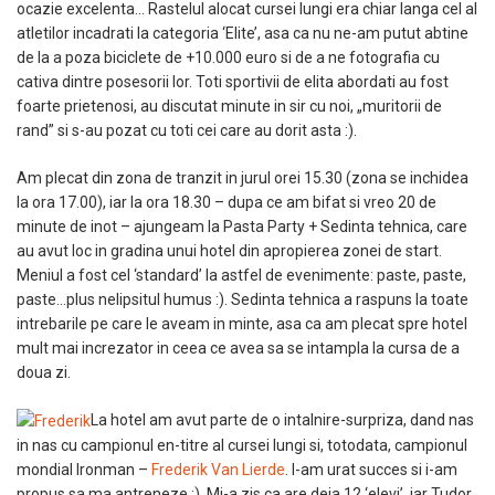
ocazie excelenta… Rastelul alocat cursei lungi era chiar langa cel al
atletilor incadrati la categoria ‘Elite’, asa ca nu ne-am putut abtine
de la a poza biciclete de +10.000 euro si de a ne fotografia cu
cativa dintre posesorii lor. Toti sportivii de elita abordati au fost
foarte prietenosi, au discutat minute in sir cu noi, „muritorii de
rand” si s-au pozat cu toti cei care au dorit asta :).
Am plecat din zona de tranzit in jurul orei 15.30 (zona se inchidea
la ora 17.00), iar la ora 18.30 – dupa ce am bifat si vreo 20 de
minute de inot – ajungeam la Pasta Party + Sedinta tehnica, care
au avut loc in gradina unui hotel din apropierea zonei de start.
Meniul a fost cel ‘standard’ la astfel de evenimente: paste, paste,
paste…plus nelipsitul humus :). Sedinta tehnica a raspuns la toate
intrebarile pe care le aveam in minte, asa ca am plecat spre hotel
mult mai increzator in ceea ce avea sa se intampla la cursa de a
doua zi.
La hotel am avut parte de o intalnire-surpriza, dand nas
in nas cu campionul en-titre al cursei lungi si, totodata, campionul
mondial Ironman –
Frederik Van Lierde
. I-am urat succes si i-am
propus sa ma antreneze :). Mi-a zis ca are deja 12 ‘elevi’, iar Tudor