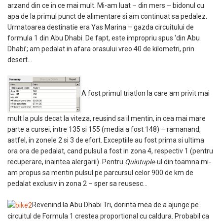
arzand din ce in ce mai mult. Mi-am luat – din mers – bidonul cu
apa de la primul punct de alimentare si am continuat sa pedalez.
Urmatoarea destinatie era Yas Marina – gazda circuitului de
formula 1 din Abu Dhabi. De fapt, este impropriu spus ‘din Abu
Dhabi’; am pedalat in afara orasului vreo 40 de kilometri, prin
desert…
A fost primul triatlon la care am privit mai
mult la puls decat la viteza, reusind sa il mentin, in cea mai mare
parte a cursei, intre 135 si 155 (media a fost 148) – ramanand,
astfel, in zonele 2 si 3 de efort. Exceptiile au fost prima si ultima
ora ora de pedalat, cand pulsul a fost in zona 4, respectiv 1 (pentru
recuperare, inaintea alergarii). Pentru
Quintuple
-ul din toamna mi-
am propus sa mentin pulsul pe parcursul celor 900 de km de
pedalat exclusiv in zona 2 – sper sa reusesc…
Revenind la Abu Dhabi Tri, dorinta mea de a ajunge pe
circuitul de Formula 1 crestea proportional cu caldura. Probabil ca