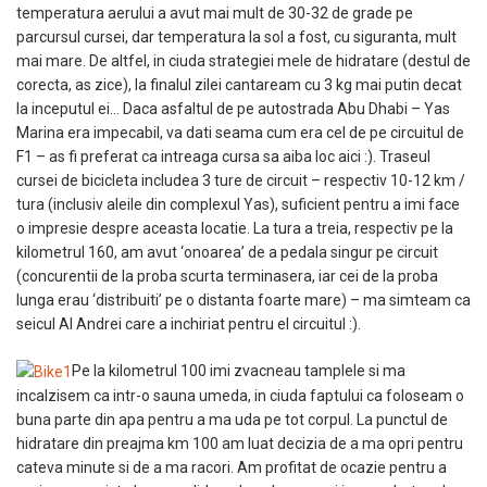
temperatura aerului a avut mai mult de 30-32 de grade pe
parcursul cursei, dar temperatura la sol a fost, cu siguranta, mult
mai mare. De altfel, in ciuda strategiei mele de hidratare (destul de
corecta, as zice), la finalul zilei cantaream cu 3 kg mai putin decat
la inceputul ei… Daca asfaltul de pe autostrada Abu Dhabi – Yas
Marina era impecabil, va dati seama cum era cel de pe circuitul de
F1 – as fi preferat ca intreaga cursa sa aiba loc aici :). Traseul
cursei de bicicleta includea 3 ture de circuit – respectiv 10-12 km /
tura (inclusiv aleile din complexul Yas), suficient pentru a imi face
o impresie despre aceasta locatie. La tura a treia, respectiv pe la
kilometrul 160, am avut ‘onoarea’ de a pedala singur pe circuit
(concurentii de la proba scurta terminasera, iar cei de la proba
lunga erau ‘distribuiti’ pe o distanta foarte mare) – ma simteam ca
seicul Al Andrei care a inchiriat pentru el circuitul :).
Pe la kilometrul 100 imi zvacneau tamplele si ma
incalzisem ca intr-o sauna umeda, in ciuda faptului ca foloseam o
buna parte din apa pentru a ma uda pe tot corpul. La punctul de
hidratare din preajma km 100 am luat decizia de a ma opri pentru
cateva minute si de a ma racori. Am profitat de ocazie pentru a