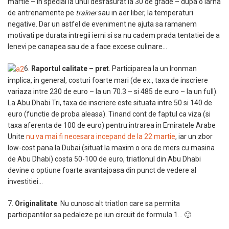
martie – in special la unul desfasurat la 30 de grade – dupa o iarna
de antrenamente pe
trainer
sau in aer liber, la temperaturi
negative. Dar un astfel de eveniment ne ajuta sa ramanem
motivati pe durata intregii ierni si sa nu cadem prada tentatiei de a
lenevi pe canapea sau de a face excese culinare…
6.
Raportul calitate – pret
. Participarea la un Ironman
implica, in general, costuri foarte mari (de ex., taxa de inscriere
variaza intre 230 de euro – la un 70.3 – si 485 de euro – la un full).
La Abu Dhabi Tri, taxa de inscriere este situata intre 50 si 140 de
euro (functie de proba aleasa). Tinand cont de faptul ca viza (si
taxa aferenta de 100 de euro) pentru intrarea in Emiratele Arabe
Unite
nu va mai fi necesara incepand de la 22 martie
, iar un zbor
low-cost pana la Dubai (situat la maxim o ora de mers cu masina
de Abu Dhabi) costa 50-100 de euro, triatlonul din Abu Dhabi
devine o optiune foarte avantajoasa din punct de vedere al
investitiei…
7.
Originalitate
. Nu cunosc alt triatlon care sa permita
participantilor sa pedaleze pe iun circuit de formula 1… 🙂