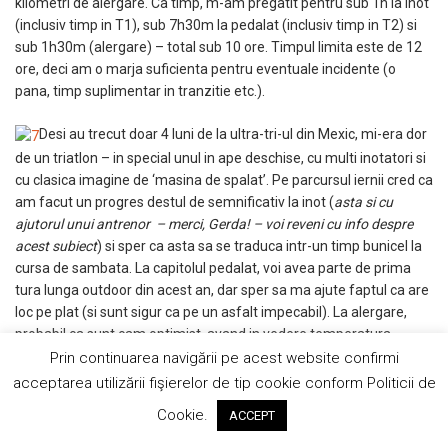
kilometri de alergare. Ca timp, m-am pregatit pentru sub 1h la inot
(inclusiv timp in T1), sub 7h30m la pedalat (inclusiv timp in T2) si
sub 1h30m (alergare) – total sub 10 ore. Timpul limita este de 12
ore, deci am o marja suficienta pentru eventuale incidente (o
pana, timp suplimentar in tranzitie etc.).
Desi au trecut doar 4 luni de la ultra-tri-ul din Mexic, mi-era dor
de un triatlon – in special unul in ape deschise, cu multi inotatori si
cu clasica imagine de ‘masina de spalat’. Pe parcursul iernii cred ca
am facut un progres destul de semnificativ la inot (
asta si cu
ajutorul unui antrenor – merci, Gerda! – voi reveni cu info despre
acest subiect
) si sper ca asta sa se traduca intr-un timp bunicel la
cursa de sambata. La capitolul pedalat, voi avea parte de prima
tura lunga outdoor din acest an, dar sper sa ma ajute faptul ca are
loc pe plat (si sunt sigur ca pe un asfalt impecabil). La alergare,
probabil ca sunt cam optimist, avand in vedere temperatura
ridicata si oboseala cumulata la proba de pedalat, dar…vom vedea
Prin continuarea navigării pe acest website confirmi
! 🙂
acceptarea utilizării fişierelor de tip cookie conform Politicii de
Cookie.
ACCEPT