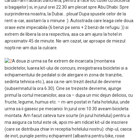
caruia i-am rabatat bancheta, pentru a face loc cutiei cu bicicleta
si bagajelor) si, in jurul orei 22.30 am plecat spre Abu Dhabi. Spre
surprinderea noastra, la Dubai… ploua! Dupa spusele celor de la
rent-a-car, asistam la o minune :). Autostrada care leaga cele doua
orase este impecabila (6 benzi pe sens + 2 benzi de refugiu :)) si
extrem de libera la ora respectiva, asa ca am ajuns la hotel in
aproximativ 45 de minute. Ne-am cazat, iar aproape de miezul
noptii ne-am dus la culcare.
A doua zi urma sa fie extrem de incarcata (montarea
bicicletelor, luarea kit-ului de concurs, inregistrarea bicicletei si a
echipamentului de pedalat si de alergare in zona de tranzitie,
sedinta tehnica etc.), asa ca ne-am trezit destul de devreme
(subsemnatul la ora 6.30). Cine se trezeste devreme, ajunge
primul la cortul mecanicilor, asa ca – dupa un mic dejun delicios, cu
fructe, legume, humus etc. – m-am postat in fata hotelului, unde
urma sa ii gasesc pe mecanici. In jurul orei 10.30 aveam bicicleta
montata. Am facut cateva ture scurte (in jurul hotelului) pentru a
ma asigura ca totul este ok, apoi mi-am ridicat kit-ul de inscriere
(care se distribuia chiar in receptia hotelului nostru): chip-ul, casca
de inot, pungile pentru echipament (albastra pentru bike, rosie