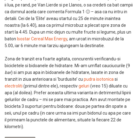
ii lua, pe rand, pe Van Lierde si pe Llanos, o sa credeti ca bat campii
ca domnul acela care comenta Formula 1 🙂 – asa ca nu intru in
detalii. Cei de la ‘Elite’ aveau startul cu 25 de minute inaintea
noastra (la 6.40), asa ca primul microbuz a plecat spre zona de
start la 4.45. Dupa un mic dejun cu multe fructe si legume, plus un
baton
Isostar Cereal Max Energy
, am urcat in microbuzul de la
5.00, iar 6 minute mai tarziu ajungeam la destinatie.
Zona de tranzit era foarte agitata, concurentii verificandu-si
bicicletele si bidoanele de hidratare. Mi-am umflat cauciucurile (9
bar
) si am pus apa in bidoanele de hidratare, lasate in zona de
tranzit in ziua anterioara si ‘burdusite’ cu
pudra isotonica
si
electroliti
(primul dintre ele), respectiv
geluri
(vreo 15) diluate cu
apa (al doilea). Prefer aceasta ultima varianta in detrimentul lipirii
gelurilor de cadru – mi se pare mai practica. Am avut montate pe
bicicleta 3 suporturi pentru bidoane: doua pe partea din spate a
seii, unul pe cadru (in care urma sa imi pun bidonul cu apa pe care
il primeam la punctele de alimentare, situate la fiecare 22 de
kilometri).