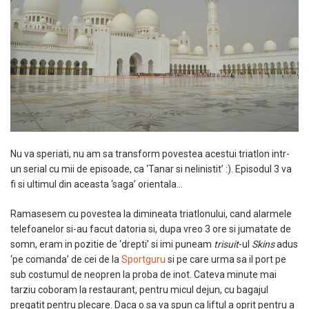
Nu va speriati, nu am sa transform povestea acestui triatlon intr-
un serial cu mii de episoade, ca ‘Tanar si nelinistit’ :). Episodul 3 va
fi si ultimul din aceasta ‘saga’ orientala…
Ramasesem cu povestea la dimineata triatlonului, cand alarmele
telefoanelor si-au facut datoria si, dupa vreo 3 ore si jumatate de
somn, eram in pozitie de ‘drepti’ si imi puneam
trisuit
-ul
Skins
adus
‘pe comanda’ de cei de la
Sportguru
si pe care urma sa il port pe
sub costumul de neopren la proba de inot. Cateva minute mai
tarziu coboram la restaurant, pentru micul dejun, cu bagajul
pregatit pentru plecare. Daca o sa va spun ca liftul a oprit pentru a