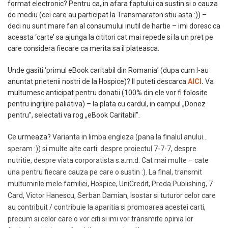
format electronic? Pentru ca, in afara faptului ca sustin si o cauza
de mediu (cei care au participat la Transmaraton stiu asta :)) –
deci nu sunt mare fan al consumului inutil de hartie – imi doresc ca
aceasta ‘carte’ sa ajunga la cititori cat mai repede si la un pret pe
care considera fiecare ca merita sa il plateasca.
Unde gasiti ‘primul eBook caritabil din Romania’ (dupa cum l-au
anuntat prietenii nostri de la Hospice)? Il puteti descarca
AICI
.
Va
multumesc anticipat pentru donatii (100% din ele vor fi folosite
pentru ingrijire paliativa) – la plata cu cardul, in campul „Donez
pentru”, selectati va rog „eBook Caritabil”.
Ce urmeaza? V
arianta in limba engleza (pana la finalul anului…
speram :)) si multe alte carti: despre proiectul 7-7-7, despre
nutritie, despre viata corporatista s.a.m.d. Cat mai multe – cate
una pentru fiecare cauza pe care o sustin :). La final,
transmit
multumirile mele familiei,
Hospice, UniCredit, Preda Publishing, 7
Card, Victor Hanescu, Serban Damian, Isostar si tuturor celor care
au contribuit / contribuie la aparitia si promoarea acestei carti,
precum si celor care o vor citi si imi vor transmite opinia lor