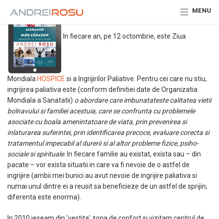
MENU
In fiecare an, pe 12 octombrie, este Ziua
Mondiala
HOSPICE
si a Ingrijirilor Paliative. Pentru cei care nu stiu,
ingrijirea paliativa este (conform definitiei date de Organizatia
Mondiala a Sanatatii)
o abordare care imbunatateste calitatea vietii
bolnavului si familiei acestuia, care se confrunta cu problemele
asociate cu boala amenintatoare de viata, prin prevenirea si
inlaturarea suferintei, prin identificarea precoce, evaluare corecta si
tratamentul impecabil al durerii si al altor probleme fizice, psiho-
sociale si spirituale
. In fiecare familie au existat, exista sau – din
pacate – vor exista situatii in care va fi nevoie de o astfel de
ingrijire (ambii mei bunici au avut nevoie de ingrijire paliativa si
numai unul dintre ei a reusit sa beneficieze de un astfel de sprijin;
diferenta este enorma).
In 2010 ieseam din ‘vestita’ zona de confort si vizitam centrul de