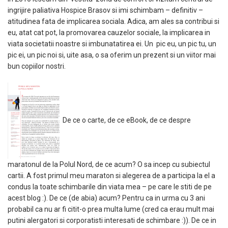
ingrijire paliativa Hospice Brasov si imi schimbam – definitiv –
atitudinea fata de implicarea sociala. Adica, am ales sa contribui si
eu, atat cat pot, la promovarea cauzelor sociale, la implicarea in
viata societatii noastre si imbunatatirea ei. Un pic eu, un pic tu, un
pic ei, un pic noi si, uite asa, o sa oferim un prezent si un viitor mai
bun copiilor nostri.
De ce o carte, de ce eBook, de ce despre
maratonul de la Polul Nord, de ce acum? O sa incep cu subiectul
cartii. A fost primul meu maraton si alegerea de a participa la el a
condus la toate schimbarile din viata mea – pe care le stiti de pe
acest blog :). De ce (de abia) acum? Pentru ca in urma cu 3 ani
probabil ca nu ar fi citit-o prea multa lume (cred ca erau mult mai
putini alergatori si corporatisti interesati de schimbare :)). De ce in