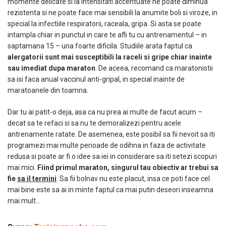
momente delicate si la intensitati accentuate ne poate diminua
rezistenta si ne poate face mai sensibili la anumite boli si viroze, in
special la infectiile respiratorii, raceala, gripa. Si asta se poate
intampla chiar in punctul in care te afli tu cu antrenamentul – in
saptamana 15 – una foarte dificila. Studiile arata faptul ca
alergatorii sunt mai susceptibili la raceli si gripe chiar inainte
sau imediat dupa maraton
. De aceea, recomand ca maratonistii
sa isi faca anual vaccinul anti-gripal, in special inainte de
maratoanele din toamna.
Dar tu ai patit-o deja, asa ca nu prea ai multe de facut acum –
decat sa te refaci si sa nu te demoralizezi pentru acele
antrenamente ratate. De asemenea, este posibil sa fii nevoit sa iti
programezi mai multe perioade de odihna in faza de activitate
redusa si poate ar fi o idee sa iei in considerare sa iti setezi scopuri
mai mici.
Fiind primul maraton, singurul tau obiectiv ar trebui sa
fie
sa il termini
. Sa fii bolnav nu este placut, insa ce poti face cel
mai bine este sa ai in minte faptul ca mai putin deseori inseamna
mai mult…