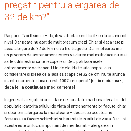
pregatit pentru alergarea de
32 de km?”
Raspuns: “voi fi sincer – da, iti va afecta conditia fizica la un anumit
nivel. Dar poate nu atat de mult precum crezi. Chiar si daca ratezi
acea alergare de 32 de km nu va fi o tragedie. Dar implicarea intr-
un program de antrenament intens va durea mai mult daca nu stai
sa te odihnesti si sa te recuperezi. Deci poti lasa acele
antrenamente sa treaca. Uita de ele. Nu te uita inapoi. Ia in
considerare si ideea de a lasa sa scape cei 32 de km. Nu te arunca
in antrenamente daca nu esti 100% recuperat” [
si, in niciun caz,
daca iei in continuare medicamente
].
In general, alergatorii au o stare de sanatate mai buna decat restul
populatiei datorita stilului de viata si antrenamentelor facute, chiar
si doar prin alergarea la maratoane – deoarece acestea ne
forteaza sa facem schimbari substantiale in stilul de viata. Dar – si
acesta este un lucru important de mentionat – alergarea in