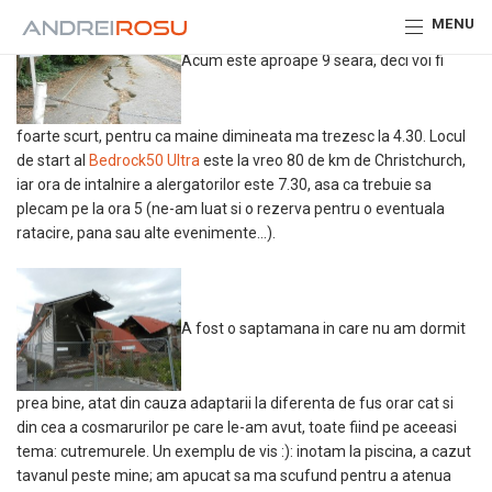
MENU
Acum este aproape 9 seara, deci voi fi
foarte scurt, pentru ca maine dimineata ma trezesc la 4.30. Locul
de start al
Bedrock50 Ultra
este la vreo 80 de km de Christchurch,
iar ora de intalnire a alergatorilor este 7.30, asa ca trebuie sa
plecam pe la ora 5 (ne-am luat si o rezerva pentru o eventuala
ratacire, pana sau alte evenimente…).
A fost o saptamana in care nu am dormit
prea bine, atat din cauza adaptarii la diferenta de fus orar cat si
din cea a cosmarurilor pe care le-am avut, toate fiind pe aceeasi
tema: cutremurele. Un exemplu de vis :): inotam la piscina, a cazut
tavanul peste mine; am apucat sa ma scufund pentru a atenua