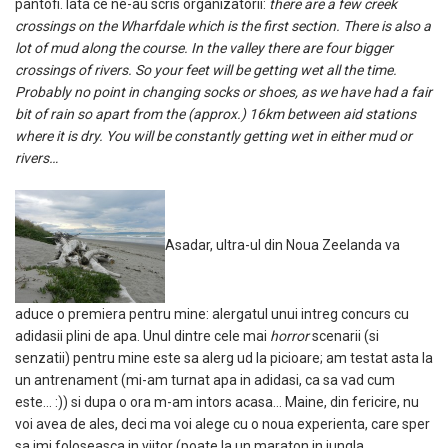
pantofi. Iata ce ne-au scris organizatorii:
there are a few creek
crossings on the Wharfdale which is the first section. There is also a
lot of mud along the course. In the valley there are four bigger
crossings of rivers. So your feet will be getting wet all the time.
Probably no point in changing socks or shoes, as we have had a fair
bit of rain so apart from the (approx.) 16km between aid stations
where it is dry. You will be constantly getting wet in either mud or
rivers…
Asadar, ultra-ul din Noua Zeelanda va
aduce o premiera pentru mine: alergatul unui intreg concurs cu
adidasii plini de apa. Unul dintre cele mai
horror
scenarii (si
senzatii) pentru mine este sa alerg ud la picioare; am testat asta la
un antrenament (mi-am turnat apa in adidasi, ca sa vad cum
este… :)) si dupa o ora m-am intors acasa… Maine, din fericire, nu
voi avea de ales, deci ma voi alege cu o noua experienta, care sper
sa imi foloseasca in viitor (poate la un maraton in jungla