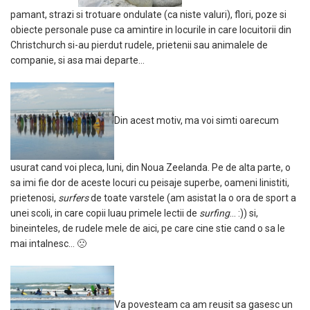
pamant, strazi si trotuare ondulate (ca niste valuri), flori, poze si
obiecte personale puse ca amintire in locurile in care locuitorii din
Christchurch si-au pierdut rudele, prietenii sau animalele de
companie, si asa mai departe…
Din acest motiv, ma voi simti oarecum
usurat cand voi pleca, luni, din Noua Zeelanda. Pe de alta parte, o
sa imi fie dor de aceste locuri cu peisaje superbe, oameni linistiti,
prietenosi,
surfers
de toate varstele (am asistat la o ora de sport a
unei scoli, in care copii luau primele lectii de
surfing
… :)) si,
bineinteles, de rudele mele de aici, pe care cine stie cand o sa le
mai intalnesc… 🙁
Va povesteam ca am reusit sa gasesc un