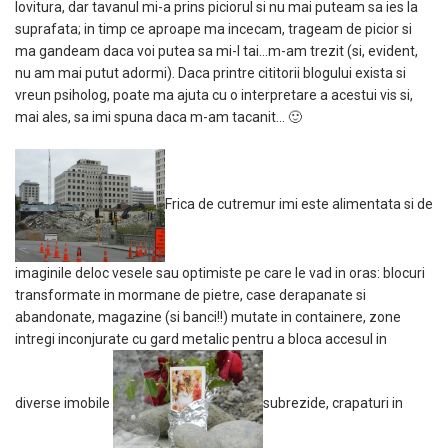
lovitura, dar tavanul mi-a prins piciorul si nu mai puteam sa ies la
suprafata; in timp ce aproape ma incecam, trageam de picior si
ma gandeam daca voi putea sa mi-l tai…m-am trezit (si, evident,
nu am mai putut adormi). Daca printre cititorii blogului exista si
vreun psiholog, poate ma ajuta cu o interpretare a acestui vis si,
mai ales, sa imi spuna daca m-am tacanit… 🙂
Frica de cutremur imi este alimentata si de
imaginile deloc vesele sau optimiste pe care le vad in oras: blocuri
transformate in mormane de pietre, case derapanate si
abandonate, magazine (si banci!!) mutate in containere, zone
intregi inconjurate cu gard metalic pentru a bloca accesul in
diverse imobile
subrezide, crapaturi in