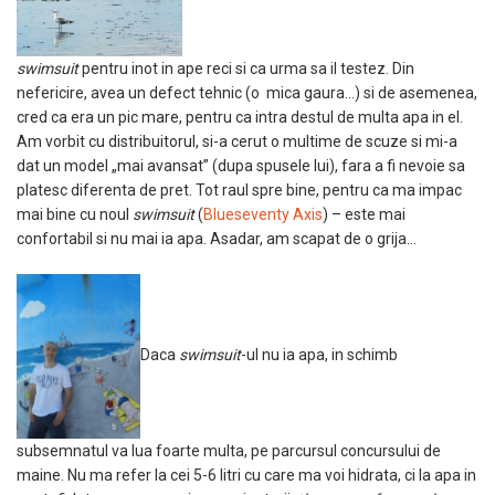
swimsuit
pentru inot in ape reci si ca urma sa il testez. Din
nefericire, avea un defect tehnic (o mica gaura…) si de asemenea,
cred ca era un pic mare, pentru ca intra destul de multa apa in el.
Am vorbit cu distribuitorul, si-a cerut o multime de scuze si mi-a
dat un model „mai avansat” (dupa spusele lui), fara a fi nevoie sa
platesc diferenta de pret. Tot raul spre bine, pentru ca ma impac
mai bine cu noul
swimsuit
(
Blueseventy Axis
) – este mai
confortabil si nu mai ia apa. Asadar, am scapat de o grija…
Daca
swimsuit
-ul nu ia apa, in schimb
subsemnatul va lua foarte multa, pe parcursul concursului de
maine. Nu ma refer la cei 5-6 litri cu care ma voi hidrata, ci la apa in