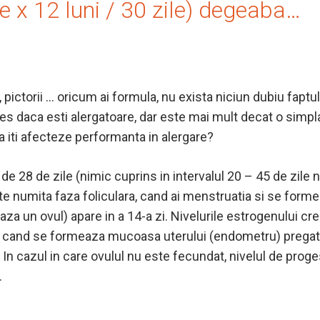
ile x 12 luni / 30 zile) degeaba…
, pictorii … oricum ai formula, nu exista niciun dubiu faptu
les daca esti alergatoare, dar este mai mult decat o simp
a iti afecteze performanta in alergare?
e 28 de zile (nimic cuprins in intervalul 20 – 45 de zile 
te numita faza foliculara, cand ai menstruatia si se forme
aza un ovul) apare in a 14-a zi. Nivelurile estrogenului cre
la, cand se formeaza mucoasa uterului (endometru) pregati
 In cazul in care ovulul nu este fecundat, nivelul de pro
.