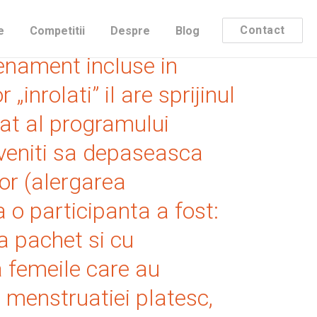
ne 42kRosu a depasit 400
Contact
e
Competitii
Despre
Blog
renament incluse in
inrolati” il are sprijinul
vat al programului
u-veniti sa depaseasca
or (alergarea
a o participanta a fost:
la pachet si cu
a femeile care au
 menstruatiei platesc,