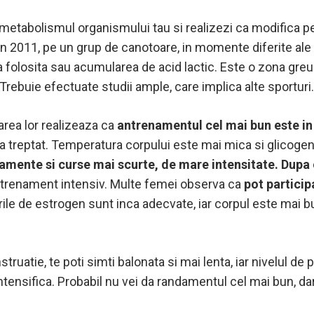
metabolismul organismului tau si realizezi ca modifica pe
in 2011, pe un grup de canotoare, in momente diferite ale 
gia folosita sau acumularea de acid lactic. Este o zona gre
 Trebuie efectuate studii ample, care implica alte sporturi.
area lor realizeaza ca
antrenamentul cel mai bun este in 
 treptat. Temperatura corpului este mai mica si glicogenu
mente si curse mai scurte, de mare intensitate.
Dupa 
antrenament intensiv. Multe femei observa ca
pot particip
rile de estrogen sunt inca adecvate, iar corpul este mai b
ruatie, te poti simti balonata si mai lenta, iar nivelul d
intensifica. Probabil nu vei da randamentul cel mai bun, da