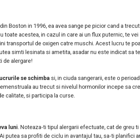
din Boston in 1996, ea avea sange pe picior cand a trecut 
toate acestea, in cazul in care ai un flux puternic, te vei 
tini transportul de oxigen catre muschi. Acest lucru te poa
a simti lesinata si ametita, asadar nu este indicat sa te f
ti de alergare!
lucrurile se schimba
si, in ciuda sangerarii, este o perio
remenstruala au trecut si nivelul hormonilor incepe sa cre
 calitate, si participa la curse.
eva luni
. Noteaza-ti tipul alergarii efectuate, cat de greu t
i putea sa profiti de ciclu in avantajul tau, sa-ti planific