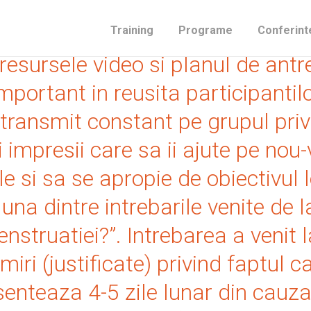
reata in jurul programului onli
Training
Programe
Conferint
resursele video si planul de ant
ortant in reusita participantilor „
re transmit constant pe grupul pri
i impresii care sa ii ajute pe no
 si sa se apropie de obiectivul l
na dintre intrebarile venite de l
nstruatiei?”. Intrebarea a venit 
ri (justificate) privind faptul c
enteaza 4-5 zile lunar din cauza