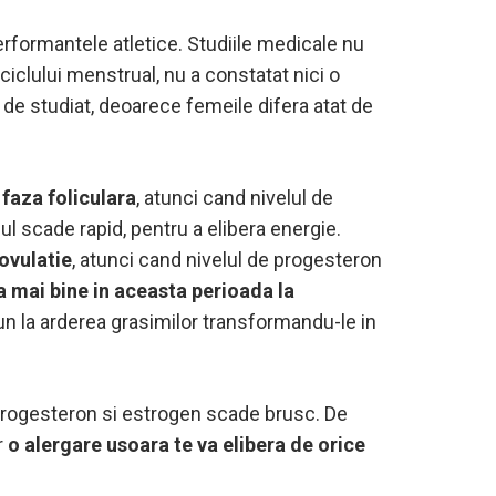
rformantele atletice. Studiile medicale nu
ciclului menstrual, nu a constatat nici o
u de studiat, deoarece femeile difera atat de
faza foliculara
, atunci cand nivelul de
l scade rapid, pentru a elibera energie.
ovulatie
, atunci cand nivelul de progesteron
a mai bine in aceasta perioada la
un la arderea grasimilor transformandu-le in
e progesteron si estrogen scade brusc. De
r
o alergare usoara te va elibera de orice