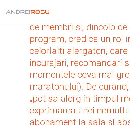
De curand, comunitatea c
de membri si, dincolo de 
program, cred ca un rol imp
celorlalti alergatori, ca
incurajari, recomandari s
momentele ceva mai grele
maratonului). De curand, u
„pot sa alerg in timpul me
exprimarea unei nemultumi
abonament la sala si abs