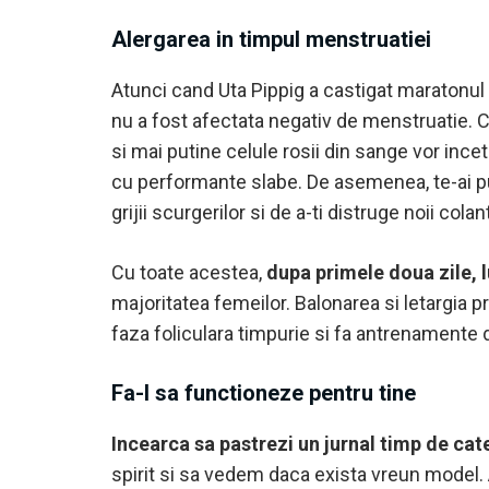
Alergarea in timpul menstruatiei
Atunci cand Uta Pippig a castigat maratonul 
nu a fost afectata negativ de menstruatie. Cu 
si mai putine celule rosii din sange vor ince
cu performante slabe. De asemenea, te-ai pute
grijii scurgerilor si de a-ti distruge noii colan
Cu toate acestea,
dupa primele doua zile, 
majoritatea femeilor. Balonarea si letargia p
faza foliculara timpurie si fa antrenamente de
Fa-l sa functioneze pentru tine
Incearca sa pastrezi un jurnal timp de cat
spirit si sa vedem daca exista vreun model. A