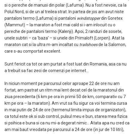
si o pereche de manusi din polar (Lafuma). Nu a fost nevoie, ca la
Polul Nord, si de un al treilea strat. In partea de jos am avut niste
pantaloni termo (Lafuma) si pantaloni
windstopper
din Goretex
(Mammut) – la maraton a fost mai cald si i-am inlocuit cu o
pereche de pantaloni termo (Kalenji). Apoi, 2 randuri de sosete,
unele subtiri – ca ‘baza’ – si unele din Primaloft (Lorpen). Atat la
maraton cat si la ultra m-am incaltat cu
trailshoes
de la Salomon,
care s-au comportat excelent.
Sunt fericit ca tot ce am purtat a fost luat din Romania, asa ca nu
a trebuit sa fac zeci de comenzi pe internet…
In niciun moment pe parcursul celor aproape 22 de ore nu am
fortat, am pastrat un ritm mai lent decat cel de la maratonul din
ziua precedenta (6 km pe ora in primii 50 de km, comparativ cu 7
km pe ora – la maraton). Am vrut sa fiu sigur ca voi termina cursa
in mai putin de 24 de ore (termenul limita impus de organizatori),
ca totul este ok si sub control, pulsul meu e bun, starea mea fizica
si psihica e buna si ca nu mi-a degerat nimic… Atata apa nu cred ca
am mai baut vreodata pe parcursul a 24 de ore (in jur de 10 litri),