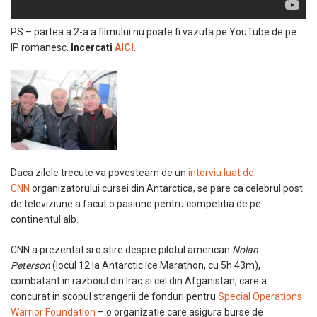
PS – partea a 2-a a filmului nu poate fi vazuta pe YouTube de pe
IP romanesc.
Incercati
AICI
.
Daca zilele trecute va povesteam de un
interviu luat de
CNN
organizatorului cursei din Antarctica, se pare ca celebrul post
de televiziune a facut o pasiune pentru competitia de pe
continentul alb.
CNN a prezentat si o stire despre pilotul american
Nolan
Peterson
(locul 12 la Antarctic Ice Marathon, cu 5h 43m),
combatant in razboiul din Iraq si cel din Afganistan, care a
concurat in scopul strangerii de fonduri pentru
Special Operations
Warrior Foundation
– o organizatie care asigura burse de