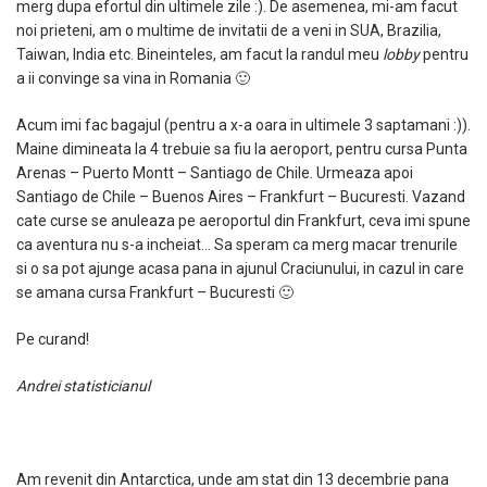
merg dupa efortul din ultimele zile :). De asemenea, mi-am facut
noi prieteni, am o multime de invitatii de a veni in SUA, Brazilia,
Taiwan, India etc. Bineinteles, am facut la randul meu
lobby
pentru
a ii convinge sa vina in Romania 🙂
Acum imi fac bagajul (pentru a x-a oara in ultimele 3 saptamani :)).
Maine dimineata la 4 trebuie sa fiu la aeroport, pentru cursa Punta
Arenas – Puerto Montt – Santiago de Chile. Urmeaza apoi
Santiago de Chile – Buenos Aires – Frankfurt – Bucuresti. Vazand
cate curse se anuleaza pe aeroportul din Frankfurt, ceva imi spune
ca aventura nu s-a incheiat… Sa speram ca merg macar trenurile
si o sa pot ajunge acasa pana in ajunul Craciunului, in cazul in care
se amana cursa Frankfurt – Bucuresti 🙂
Pe curand!
Andrei statisticianul
Am revenit din Antarctica, unde am stat din 13 decembrie pana