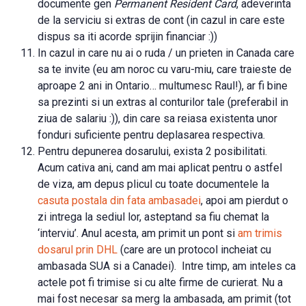
documente gen
Permanent Resident Card
, adeverinta
de la serviciu si extras de cont (in cazul in care este
dispus sa iti acorde sprijin financiar :))
In cazul in care nu ai o ruda / un prieten in Canada care
sa te invite (eu am noroc cu varu-miu, care traieste de
aproape 2 ani in Ontario… multumesc Raul!), ar fi bine
sa prezinti si un extras al conturilor tale (preferabil in
ziua de salariu :)), din care sa reiasa existenta unor
fonduri suficiente pentru deplasarea respectiva.
Pentru depunerea dosarului, exista 2 posibilitati.
Acum cativa ani, cand am mai aplicat pentru o astfel
de viza, am depus plicul cu toate documentele la
casuta postala din fata ambasadei
, apoi am pierdut o
zi intrega la sediul lor, asteptand sa fiu chemat la
‘interviu’. Anul acesta, am primit un pont si
am trimis
dosarul prin DHL
(care are un protocol incheiat cu
ambasada SUA si a Canadei). Intre timp, am inteles ca
actele pot fi trimise si cu alte firme de curierat. Nu a
mai fost necesar sa merg la ambasada, am primit (tot