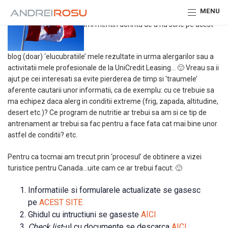
MENU
Imi mentin dorinta de a nu scrie pe acest
blog (doar) ‘elucubratiile’ mele rezultate in urma alergarilor sau a
activitatii mele profesionale de la UniCredit Leasing… 🙂 Vreau sa ii
ajut pe cei interesati sa evite pierderea de timp si ‘traumele’
aferente cautarii unor informatii, ca de exemplu: cu ce trebuie sa
ma echipez daca alerg in conditii extreme (frig, zapada, altitudine,
desert etc.)? Ce program de nutritie ar trebui sa am si ce tip de
antrenament ar trebui sa fac pentru a face fata cat mai bine unor
astfel de conditii? etc.
Pentru ca tocmai am trecut prin ‘procesul’ de obtinere a vizei
turistice pentru Canada…uite cam ce ar trebui facut: 🙂
Informatiile si formularele actualizate se gasesc
pe
ACEST SITE
Ghidul cu intructiuni se gaseste
AICI
Check list
-ul cu documente se descarca
AICI