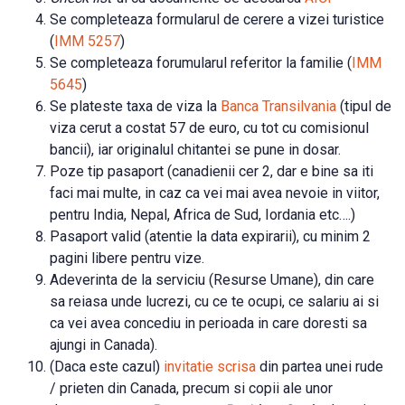
Se completeaza formularul de cerere a vizei turistice
(
IMM 5257
)
Se completeaza forumularul referitor la familie (
IMM
5645
)
Se plateste taxa de viza la
Banca Transilvania
(tipul de
viza cerut a costat 57 de euro, cu tot cu comisionul
bancii), iar originalul chitantei se pune in dosar.
Poze tip pasaport (canadienii cer 2, dar e bine sa iti
faci mai multe, in caz ca vei mai avea nevoie in viitor,
pentru India, Nepal, Africa de Sud, Iordania etc….)
Pasaport valid (atentie la data expirarii), cu minim 2
pagini libere pentru vize.
Adeverinta de la serviciu (Resurse Umane), din care
sa reiasa unde lucrezi, cu ce te ocupi, ce salariu ai si
ca vei avea concediu in perioada in care doresti sa
ajungi in Canada).
(Daca este cazul)
invitatie scrisa
din partea unei rude
/ prieten din Canada, precum si copii ale unor