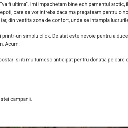
“va fi ultima”. Imi impachetam bine echipamentul arctic,
u nepoti, care se vor intreba daca ma pregateam pentru o noua
si, iar, din vestita zona de confort, unde se intampla lucruri
si printr-un simplu click. De atat este nevoie pentru a duc
an. Acum.
postari si iti multumesc anticipat pentru donatia pe care 
estei campanii.