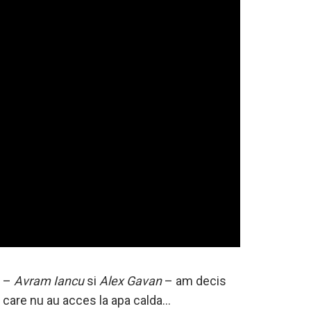
t –
Avram Iancu
si
Alex Gavan
– am decis
ii care nu au acces la apa calda…