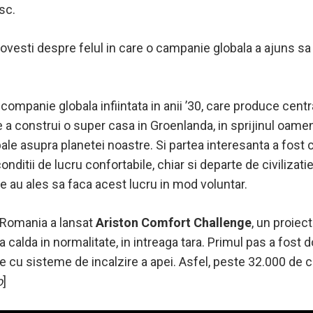
sc.
ovesti despre felul in care o campanie globala a ajuns sa s
mpanie globala infiintata in anii ’30, care produce centra
e a construi
o super casa in Groenlanda
, in sprijinul oamen
bale asupra planetei noastre. Si partea interesanta a fost 
onditii de lucru confortabile, chiar si departe de civilizati
 care au ales sa faca acest lucru in mod voluntar.
 Romania a lansat
Ariston Comfort Challenge
, un proiec
a calda in normalitate, in intreaga tara. Primul pas a fost
 cu sisteme de incalzire a apei. Asfel, peste 32.000 de co
o
]