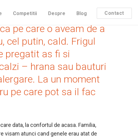
pre cursele de la Polul
Contact
e
Competitii
Despre
Blog
nica pe care o aveam de a
, cel putin, cald. Frigul
e pregatit as fi si
ncalzi – hrana sau bauturi
e alergare. La un moment
ru pe care pot sa il fac
care data, la confortul de acasa. Familia,
are visam atunci cand genele erau atat de