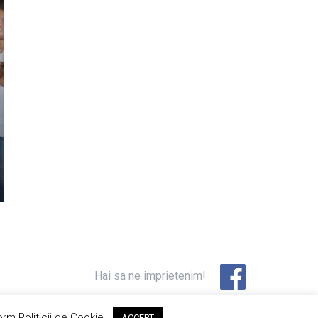
Hai sa ne imprietenim!
orm Politicii de Cookie.
ACCEPT