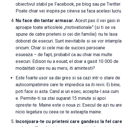
obiectivul stabil pe Facebook, pe blog sau pe Twitter.
Poate chiar vei inspira pe cineva sa faca acelasi lucru.
Nu face din tantar armasar.
Acest pas il vei gasi in
aproape toate articolele „motivationale” (si ti se va
spune de catre prieteni si cei din familie): nu te lasa
doborat de esecuri. Sunt inevitabile si se vor intampla
oricum. Chiar si cele mai de succes persoane
esueaza – de fapt, probabil ca au chiar mai multe
esecuri. Edison nu a esuat; el doar a gasit 10 000 de
modalitati care nu au mers, iti amintesti?
Este foarte usor sa dai gres si sa cazi intr-o stare de
autocompatimire care te impiedica sa iti revii. Ei bine,
poti face si asta. Cand ai un esec, accepta-l asa cum
e. Permite-ti sa stai suparat 15 minute si apoi
opreste-te. Maine este o noua zi. Esecul de azi nu are
nicio legatura cu ceea ce te asteapta maine.
Inconjoara-te cu prieteni care gandesc la fel care