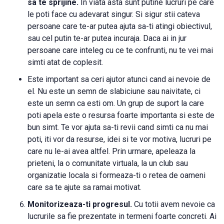
sa te sprijine.
In viata asta sunt putine lucruri pe care
le poti face cu adevarat singur. Si sigur stii cateva
persoane care te-ar putea ajuta sa-ti atingi obiectivul,
sau cel putin te-ar putea incuraja. Daca ai in jur
persoane care inteleg cu ce te confrunti, nu te vei mai
simti atat de coplesit.
Este important sa ceri ajutor atunci cand ai nevoie de
el. Nu este un semn de slabiciune sau naivitate, ci
este un semn ca esti om. Un grup de suport la care
poti apela este o resursa foarte importanta si este de
bun simt. Te vor ajuta sa-ti revii cand simti ca nu mai
poti, iti vor da resurse, idei si te vor motiva, lucruri pe
care nu le-ai avea altfel. Prin urmare, apeleaza la
prieteni, la o comunitate virtuala, la un club sau
organizatie locala si formeaza-ti o retea de oameni
care sa te ajute sa ramai motivat.
Monitorizeaza-ti progresul.
Cu totii avem nevoie ca
lucrurile sa fie prezentate in termeni foarte concreti. Ai