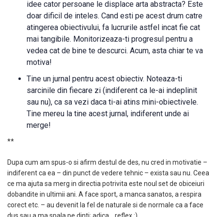
idee cator persoane le displace arta abstracta? Este
doar dificil de inteles. Cand esti pe acest drum catre
atingerea obiectivului, fa lucrurile astfel incat fie cat
mai tangibile. Monitorizeaza-ti progresul pentru a
vedea cat de bine te descurci. Acum, asta chiar te va
motiva!
Tine un jurnal pentru acest obiectiv. Noteaza-ti
sarcinile din fiecare zi (indiferent ca le-ai indeplinit
sau nu), ca sa vezi daca ti-ai atins mini-obiectivele.
Tine mereu la tine acest jurnal, indiferent unde ai
merge!
**
Dupa cum am spus-o si afirm destul de des, nu cred in motivatie –
indiferent ca ea – din punct de vedere tehnic – exista sau nu. Ceea
ce ma ajuta sa merg in directia potrivita este noul set de obiceiuri
dobandite in ultimii ani. A face sport, a manca sanatos, a respira
corect etc. – au devenit la fel de naturale si de normale ca a face
dus sau a ma spala pe dinti; adica… reflex :).