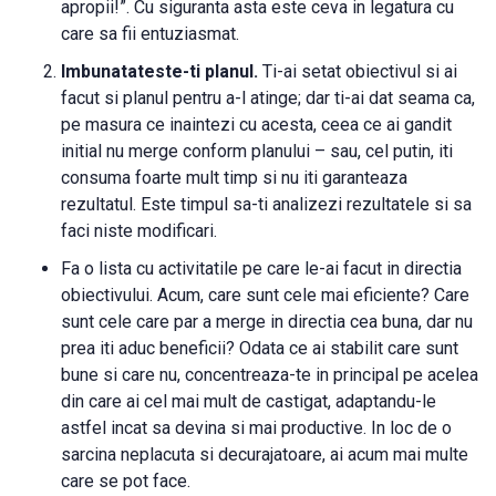
apropii!”. Cu siguranta asta este ceva in legatura cu
care sa fii entuziasmat.
Imbunatateste-ti planul.
Ti-ai setat obiectivul si ai
facut si planul pentru a-l atinge; dar ti-ai dat seama ca,
pe masura ce inaintezi cu acesta, ceea ce ai gandit
initial nu merge conform planului – sau, cel putin, iti
consuma foarte mult timp si nu iti garanteaza
rezultatul. Este timpul sa-ti analizezi rezultatele si sa
faci niste modificari.
Fa o lista cu activitatile pe care le-ai facut in directia
obiectivului. Acum, care sunt cele mai eficiente? Care
sunt cele care par a merge in directia cea buna, dar nu
prea iti aduc beneficii? Odata ce ai stabilit care sunt
bune si care nu, concentreaza-te in principal pe acelea
din care ai cel mai mult de castigat, adaptandu-le
astfel incat sa devina si mai productive. In loc de o
sarcina neplacuta si decurajatoare, ai acum mai multe
care se pot face.