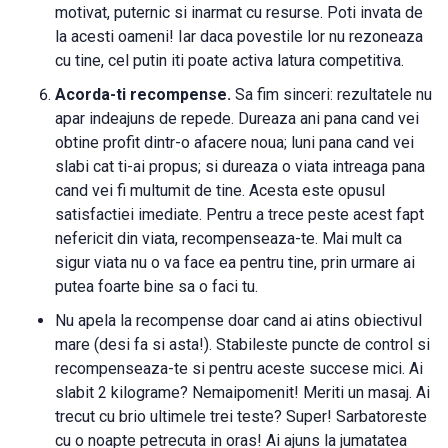
motivat, puternic si inarmat cu resurse. Poti invata de
la acesti oameni! Iar daca povestile lor nu rezoneaza
cu tine, cel putin iti poate activa latura competitiva.
Acorda-ti recompense.
Sa fim sinceri: rezultatele nu
apar indeajuns de repede. Dureaza ani pana cand vei
obtine profit dintr-o afacere noua; luni pana cand vei
slabi cat ti-ai propus; si dureaza o viata intreaga pana
cand vei fi multumit de tine. Acesta este opusul
satisfactiei imediate. Pentru a trece peste acest fapt
nefericit din viata, recompenseaza-te. Mai mult ca
sigur viata nu o va face ea pentru tine, prin urmare ai
putea foarte bine sa o faci tu.
Nu apela la recompense doar cand ai atins obiectivul
mare (desi fa si asta!). Stabileste puncte de control si
recompenseaza-te si pentru aceste succese mici. Ai
slabit 2 kilograme? Nemaipomenit! Meriti un masaj. Ai
trecut cu brio ultimele trei teste? Super! Sarbatoreste
cu o noapte petrecuta in oras! Ai ajuns la jumatatea