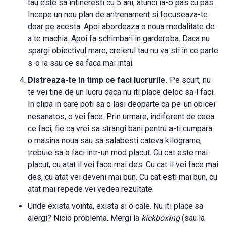
tau este sa intineresti cu 5 ani, atunci ia-o pas cu pas.
Incepe un nou plan de antrenament si focuseaza-te
doar pe acesta. Apoi abordeaza o noua modalitate de
a te machia. Apoi fa schimbari in garderoba. Daca nu
spargi obiectivul mare, creierul tau nu va sti in ce parte
s-o ia sau ce sa faca mai intai.
Distreaza-te in timp ce faci lucrurile.
Pe scurt, nu
te vei tine de un lucru daca nu iti place deloc sa-l faci.
In clipa in care poti sa o lasi deoparte ca pe-un obicei
nesanatos, o vei face. Prin urmare, indiferent de ceea
ce faci, fie ca vrei sa strangi bani pentru a-ti cumpara
o masina noua sau sa salabesti cateva kilograme,
trebuie sa o faci intr-un mod placut. Cu cat este mai
placut, cu atat il vei face mai des. Cu cat il vei face mai
des, cu atat vei deveni mai bun. Cu cat esti mai bun, cu
atat mai repede vei vedea rezultate.
Unde exista vointa, exista si o cale. Nu iti place sa
alergi? Nicio problema. Mergi la
kickboxing
(sau la