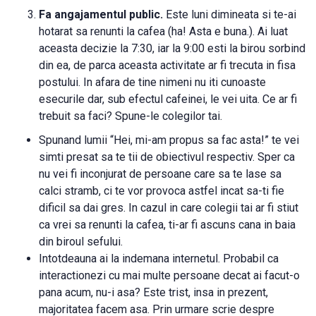
Fa angajamentul public.
Este luni dimineata si te-ai
hotarat sa renunti la cafea (ha! Asta e buna.). Ai luat
aceasta decizie la 7:30, iar la 9:00 esti la birou sorbind
din ea, de parca aceasta activitate ar fi trecuta in fisa
postului. In afara de tine nimeni nu iti cunoaste
esecurile dar, sub efectul cafeinei, le vei uita. Ce ar fi
trebuit sa faci? Spune-le colegilor tai.
Spunand lumii “Hei, mi-am propus sa fac asta!” te vei
simti presat sa te tii de obiectivul respectiv. Sper ca
nu vei fi inconjurat de persoane care sa te lase sa
calci stramb, ci te vor provoca astfel incat sa-ti fie
dificil sa dai gres. In cazul in care colegii tai ar fi stiut
ca vrei sa renunti la cafea, ti-ar fi ascuns cana in baia
din biroul sefului.
Intotdeauna ai la indemana internetul. Probabil ca
interactionezi cu mai multe persoane decat ai facut-o
pana acum, nu-i asa? Este trist, insa in prezent,
majoritatea facem asa. Prin urmare scrie despre