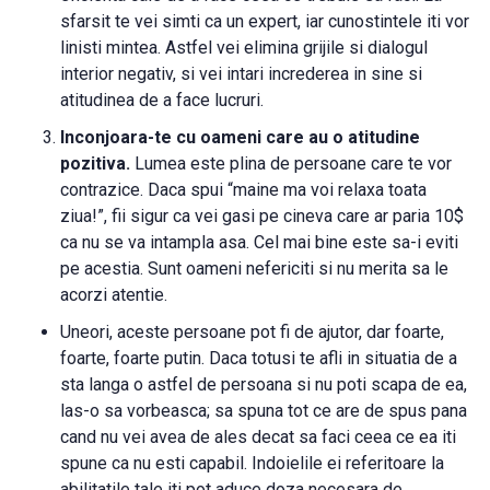
sfarsit te vei simti ca un expert, iar cunostintele iti vor
linisti mintea. Astfel vei elimina grijile si dialogul
interior negativ, si vei intari increderea in sine si
atitudinea de a face lucruri.
Inconjoara-te cu oameni care au o atitudine
pozitiva.
Lumea este plina de persoane care te vor
contrazice. Daca spui “maine ma voi relaxa toata
ziua!”, fii sigur ca vei gasi pe cineva care ar paria 10$
ca nu se va intampla asa. Cel mai bine este sa-i eviti
pe acestia. Sunt oameni nefericiti si nu merita sa le
acorzi atentie.
Uneori, aceste persoane pot fi de ajutor, dar foarte,
foarte, foarte putin. Daca totusi te afli in situatia de a
sta langa o astfel de persoana si nu poti scapa de ea,
las-o sa vorbeasca; sa spuna tot ce are de spus pana
cand nu vei avea de ales decat sa faci ceea ce ea iti
spune ca nu esti capabil. Indoielile ei referitoare la
abilitatile tale iti pot aduce doza necesara de