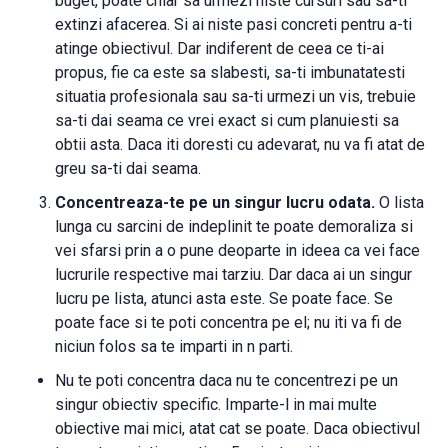
buget, poate chiar sa urmezi niste cursuri sau sa-ti
extinzi afacerea. Si ai niste pasi concreti pentru a-ti
atinge obiectivul. Dar indiferent de ceea ce ti-ai
propus, fie ca este sa slabesti, sa-ti imbunatatesti
situatia profesionala sau sa-ti urmezi un vis, trebuie
sa-ti dai seama ce vrei exact si cum planuiesti sa
obtii asta. Daca iti doresti cu adevarat, nu va fi atat de
greu sa-ti dai seama.
Concentreaza-te pe un singur lucru odata.
O lista
lunga cu sarcini de indeplinit te poate demoraliza si
vei sfarsi prin a o pune deoparte in ideea ca vei face
lucrurile respective mai tarziu. Dar daca ai un singur
lucru pe lista, atunci asta este. Se poate face. Se
poate face si te poti concentra pe el; nu iti va fi de
niciun folos sa te imparti in n parti.
Nu te poti concentra daca nu te concentrezi pe un
singur obiectiv specific. Imparte-l in mai multe
obiective mai mici, atat cat se poate. Daca obiectivul