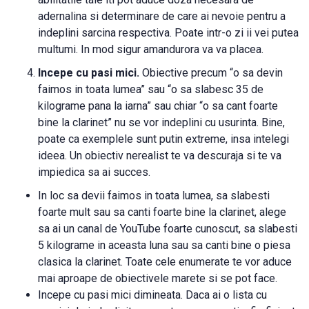
adernalina si determinare de care ai nevoie pentru a
indeplini sarcina respectiva. Poate intr-o zi ii vei putea
multumi. In mod sigur amandurora va va placea.
Incepe cu pasi mici.
Obiective precum “o sa devin
faimos in toata lumea” sau “o sa slabesc 35 de
kilograme pana la iarna” sau chiar “o sa cant foarte
bine la clarinet” nu se vor indeplini cu usurinta. Bine,
poate ca exemplele sunt putin extreme, insa intelegi
ideea. Un obiectiv nerealist te va descuraja si te va
impiedica sa ai succes.
In loc sa devii faimos in toata lumea, sa slabesti
foarte mult sau sa canti foarte bine la clarinet, alege
sa ai un canal de YouTube foarte cunoscut, sa slabesti
5 kilograme in aceasta luna sau sa canti bine o piesa
clasica la clarinet. Toate cele enumerate te vor aduce
mai aproape de obiectivele marete si se pot face.
Incepe cu pasi mici dimineata. Daca ai o lista cu