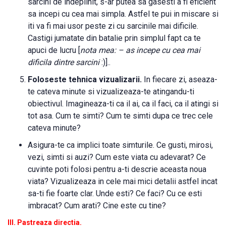
sarcini de indeplinit, s-ar putea sa gasesti a fi eficient
sa incepi cu cea mai simpla. Astfel te pui in miscare si
iti va fi mai usor peste zi cu sarcinile mai dificile.
Castigi jumatate din batalie prin simplul fapt ca te
apuci de lucru [
nota mea: – as incepe cu cea mai
dificila dintre sarcini
:)]..
Foloseste tehnica vizualizarii.
In fiecare zi, aseaza-
te cateva minute si vizualizeaza-te atingandu-ti
obiectivul. Imagineaza-ti ca il ai, ca il faci, ca il atingi si
tot asa. Cum te simti? Cum te simti dupa ce trec cele
cateva minute?
Asigura-te ca implici toate simturile. Ce gusti, mirosi,
vezi, simti si auzi? Cum este viata cu adevarat? Ce
cuvinte poti folosi pentru a-ti descrie aceasta noua
viata? Vizualizeaza in cele mai mici detalii astfel incat
sa-ti fie foarte clar. Unde esti? Ce faci? Cu ce esti
imbracat? Cum arati? Cine este cu tine?
III. Pastreaza directia.