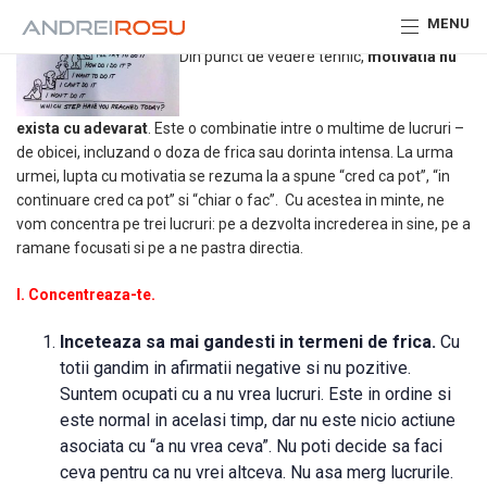
MENU
Din punct de vedere tehnic,
motivatia nu
exista cu adevarat
. Este o combinatie intre o multime de lucruri –
de obicei, incluzand o doza de frica sau dorinta intensa. La urma
urmei, lupta cu motivatia se rezuma la a spune “cred ca pot”, “in
continuare cred ca pot” si “chiar o fac”. Cu acestea in minte, ne
vom concentra pe trei lucruri: pe a dezvolta increderea in sine, pe a
ramane focusati si pe a ne pastra directia.
I. Concentreaza-te.
Inceteaza sa mai gandesti in termeni de frica.
Cu
totii gandim in afirmatii negative si nu pozitive.
Suntem ocupati cu a nu vrea lucruri. Este in ordine si
este normal in acelasi timp, dar nu este nicio actiune
asociata cu “a nu vrea ceva”. Nu poti decide sa faci
ceva pentru ca nu vrei altceva. Nu asa merg lucrurile.