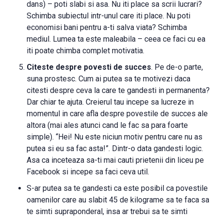
dans) – poti slabi si asa. Nu iti place sa scrii lucrari?
Schimba subiectul intr-unul care iti place. Nu poti
economisi bani pentru a-ti salva viata? Schimba
mediul. Lumea ta este maleabila – ceea ce faci cu ea
iti poate chimba complet motivatia.
Citeste despre povesti de succes
. Pe de-o parte,
suna prostesc. Cum ai putea sa te motivezi daca
citesti despre ceva la care te gandesti in permanenta?
Dar chiar te ajuta. Creierul tau incepe sa lucreze in
momentul in care afla despre povestile de succes ale
altora (mai ales atunci cand le fac sa para foarte
simple). “Hei! Nu este niciun motiv pentru care nu as
putea si eu sa fac asta!”. Dintr-o data gandesti logic.
Asa ca inceteaza sa-ti mai cauti prietenii din liceu pe
Facebook si incepe sa faci ceva util.
S-ar putea sa te gandesti ca este posibil ca povestile
oamenilor care au slabit 45 de kilograme sa te faca sa
te simti supraponderal, insa ar trebui sa te simti