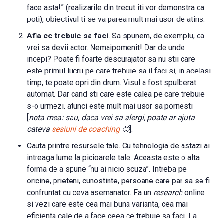
face asta!” (realizarile din trecut iti vor demonstra ca
poti), obiectivul ti se va parea mult mai usor de atins.
Afla ce trebuie sa faci.
Sa spunem, de exemplu, ca
vrei sa devii actor. Nemaipomenit! Dar de unde
incepi? Poate fi foarte descurajator sa nu stii care
este primul lucru pe care trebuie sa il faci si, in acelasi
timp, te poate opri din drum. Visul a fost spulberat
automat. Dar cand sti care este calea pe care trebuie
s-o urmezi, atunci este mult mai usor sa pornesti
[
nota mea: sau, daca vrei sa alergi, poate ar ajuta
cateva
sesiuni de coaching
🙂
].
Cauta printre resursele tale. Cu tehnologia de astazi ai
intreaga lume la picioarele tale. Aceasta este o alta
forma de a spune “nu ai nicio scuza”. Intreba pe
oricine, prieteni, cunostinte, persoane care par sa se fi
confruntat cu ceva asemanator. Fa un
research
online
si vezi care este cea mai buna varianta, cea mai
eficienta cale de a face ceea ce trebuie sa faci. La