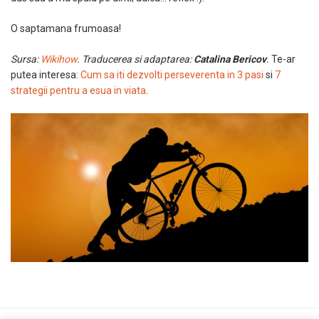
O saptamana frumoasa!
Sursa:
Wikihow
. Traducerea si adaptarea:
Catalina Bericov
.
Te-ar
putea interesa:
Cum sa iti dezvolti perseverenta in 3 pasi
si
7
strategii pentru a esua in viata
.