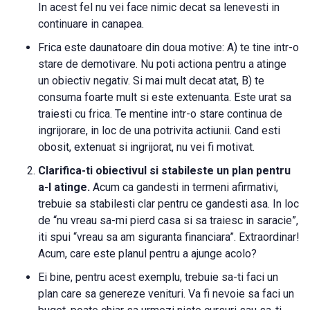
In acest fel nu vei face nimic decat sa lenevesti in
continuare in canapea.
Frica este daunatoare din doua motive: A) te tine intr-o
stare de demotivare. Nu poti actiona pentru a atinge
un obiectiv negativ. Si mai mult decat atat, B) te
consuma foarte mult si este extenuanta. Este urat sa
traiesti cu frica. Te mentine intr-o stare continua de
ingrijorare, in loc de una potrivita actiunii. Cand esti
obosit, extenuat si ingrijorat, nu vei fi motivat.
Clarifica-ti obiectivul si stabileste un plan pentru
a-l atinge.
Acum ca gandesti in termeni afirmativi,
trebuie sa stabilesti clar pentru ce gandesti asa. In loc
de “nu vreau sa-mi pierd casa si sa traiesc in saracie”,
iti spui “vreau sa am siguranta financiara”. Extraordinar!
Acum, care este planul pentru a ajunge acolo?
Ei bine, pentru acest exemplu, trebuie sa-ti faci un
plan care sa genereze venituri. Va fi nevoie sa faci un