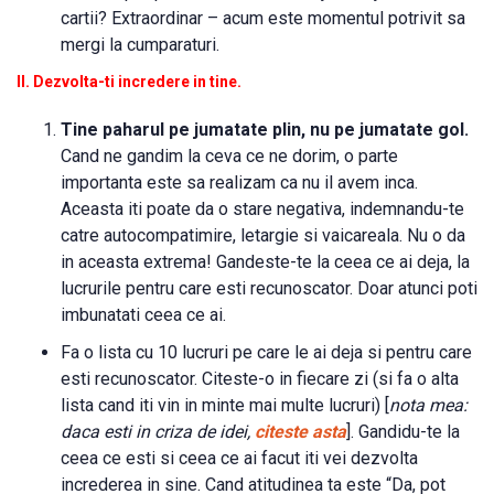
cartii? Extraordinar – acum este momentul potrivit sa
mergi la cumparaturi.
II. Dezvolta-ti incredere in tine.
Tine paharul pe jumatate plin, nu pe jumatate gol.
Cand ne gandim la ceva ce ne dorim, o parte
importanta este sa realizam ca nu il avem inca.
Aceasta iti poate da o stare negativa, indemnandu-te
catre autocompatimire, letargie si vaicareala. Nu o da
in aceasta extrema! Gandeste-te la ceea ce ai deja, la
lucrurile pentru care esti recunoscator. Doar atunci poti
imbunatati ceea ce ai.
Fa o lista cu 10 lucruri pe care le ai deja si pentru care
esti recunoscator. Citeste-o in fiecare zi (si fa o alta
lista cand iti vin in minte mai multe lucruri) [
nota mea:
daca esti in criza de idei,
citeste asta
]. Gandidu-te la
ceea ce esti si ceea ce ai facut iti vei dezvolta
increderea in sine. Cand atitudinea ta este “Da, pot