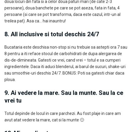
doua locuri din fata si a celor doua paturi mari (de cate 2-3
persoane), doua banchete pe care se pot aseza, fata in fata, 4
persoane (si care se pot transforma, daca este cazul, intr-un al
treilea pat). Asa ca… hai inauntru!
8. All inclusive si totul deschis 24/7
Bucataria este deschisa non-stop si nu trebuie sa astepti ora 7 sau
8 pentru a iti reface stocul de carbohidrati de dupa alergarea de
dis-de-dimineata. Gatesti ce vrei, cand vrei – totul e sa cumperi
ingredientele. Daca iti aduci blenderul, ai barul de sucuri, shake-uri
sau smoothie-uri deschis 24/7. BONUS: Poti sa gatesti chiar daca
ploua.
9. Ai vedere la mare. Sau la munte. Sau la ce
vrei tu
Totul depinde de locul in care parchezi. Au fost plaje in care am
avut atat vedere la mare, cat si la munte 🙂