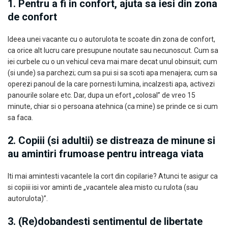
1. Pentru a fi in confort, ajuta sa iesi din zona
de confort
Ideea unei vacante cu o autorulota te scoate din zona de confort,
ca orice alt lucru care presupune noutate sau necunoscut. Cum sa
iei curbele cu o un vehicul ceva mai mare decat unul obinsuit; cum
(si unde) sa parchezi; cum sa pui si sa scoti apa menajera; cum sa
operezi panoul de la care pornesti lumina, incalzesti apa, activezi
panourile solare etc. Dar, dupa un efort „colosal” de vreo 15
minute, chiar si o persoana atehnica (ca mine) se prinde ce si cum
sa faca.
2. Copiii (si adultii) se distreaza de minune si
au amintiri frumoase pentru intreaga viata
Iti mai amintesti vacantele la cort din copilarie? Atunci te asigur ca
si copiii isi vor aminti de „vacantele alea misto cu rulota (sau
autorulota)”.
3. (Re)dobandesti sentimentul de libertate