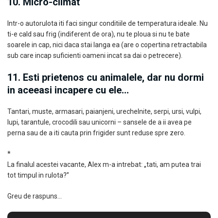
10. Micro-climat
Intr-o autorulota iti faci singur conditiile de temperatura ideale. Nu
ti-e cald sau frig (indiferent de ora), nu te ploua si nu te bate
soarele in cap, nici daca stai langa ea (are o copertina retractabila
sub care incap suficienti oameni incat sa dai o petrecere).
11. Esti prietenos cu animalele, dar nu dormi
in aceeasi incapere cu ele…
Tantari, muste, armasari, paianjeni, urechelnite, serpi, ursi, vulpi,
lupi, tarantule, crocodili sau unicorni – sansele de a ii avea pe
perna sau de a iti cauta prin frigider sunt reduse spre zero.
*
La finalul acestei vacante, Alex m-a intrebat: „tati, am putea trai
tot timpul in rulota?”
Greu de raspuns…