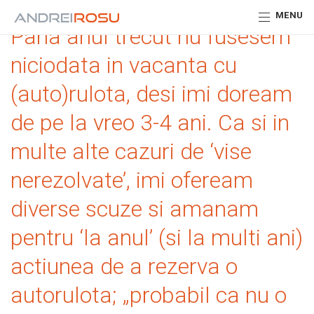
MENU
Pana anul trecut nu fusesem
niciodata in vacanta cu
(auto)rulota, desi imi doream
de pe la vreo 3-4 ani. Ca si in
multe alte cazuri de ‘vise
nerezolvate’, imi ofeream
diverse scuze si amanam
pentru ‘la anul’ (si la multi ani)
actiunea de a rezerva o
autorulota; „probabil ca nu o