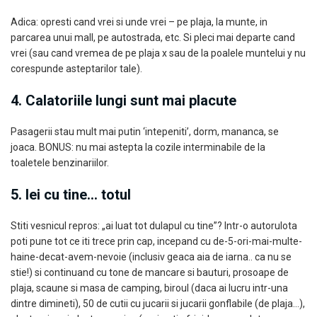
Adica: opresti cand vrei si unde vrei – pe plaja, la munte, in
parcarea unui mall, pe autostrada, etc. Si pleci mai departe cand
vrei (sau cand vremea de pe plaja x sau de la poalele muntelui y nu
corespunde asteptarilor tale).
4. Calatoriile lungi sunt mai placute
Pasagerii stau mult mai putin ‘intepeniti’, dorm, mananca, se
joaca. BONUS: nu mai astepta la cozile interminabile de la
toaletele benzinariilor.
5. Iei cu tine… totul
Stiti vesnicul repros: „ai luat tot dulapul cu tine”? Intr-o autorulota
poti pune tot ce iti trece prin cap, incepand cu de-5-ori-mai-multe-
haine-decat-avem-nevoie (inclusiv geaca aia de iarna.. ca nu se
stie!) si continuand cu tone de mancare si bauturi, prosoape de
plaja, scaune si masa de camping, biroul (daca ai lucru intr-una
dintre dimineti), 50 de cutii cu jucarii si jucarii gonflabile (de plaja…),