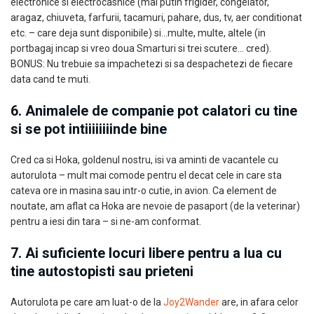
electronice si electrocasnice (mai putin frigider, congelator,
aragaz, chiuveta, farfurii, tacamuri, pahare, dus, tv, aer conditionat
etc. – care deja sunt disponibile) si…multe, multe, altele (in
portbagaj incap si vreo doua Smarturi si trei scutere… cred).
BONUS: Nu trebuie sa impachetezi si sa despachetezi de fiecare
data cand te muti.
6. Animalele de companie pot calatori cu tine
si se pot intiiiiiiiinde bine
Cred ca si Hoka, goldenul nostru, isi va aminti de vacantele cu
autorulota – mult mai comode pentru el decat cele in care sta
cateva ore in masina sau intr-o cutie, in avion. Ca element de
noutate, am aflat ca Hoka are nevoie de pasaport (de la veterinar)
pentru a iesi din tara – si ne-am conformat.
7. Ai suficiente locuri libere pentru a lua cu
tine autostopisti sau prieteni
Autorulota pe care am luat-o de la
Joy2Wander
are, in afara celor