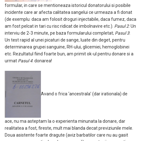
formular, in care se mentioneaza istoricul donatorului si posibile
incidente care ar afecta calitatea sangelui ce urmeaza a fi donat
(de exemplu: daca am folosit droguri injectabile, daca fumez, daca
am fost pelcat in tari cu risc ridicat de imbolnavire etc.).
Pasul 2
: Un
interviu de 2-3 minute, pe baza formularului completat;
Pasul 3
:
Un test rapid al unei picaturi de sange, luate din deget, pentru
determinarea grupei sanguine, RH-ului, glicemiei, hemoglobinei
etc. Rezultatul fiind foarte bun, am primit ok-ul pentru donare si a
urmat
Pasul 4
: donarea!
Avand o frica ‘ancestrala’ (dar irationala) de
ace, nu ma asteptam la o experienta minunata la donare, dar
realitatea a fost, fireste, mult mai blanda decat previziunile mele.
Doua asistente foarte dragute (aviz barbatilor care nu au gasit