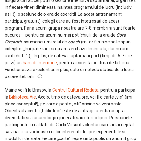
asigura ca fac cel putin o sesiune intensiva saptamanal, organizez
in fiecare vineri dimineata inaintea programului de lucru (inclusiv
azi :)), o sesiune de o ora de exercitii. La acest antrenament
participa, gratuit :), colegii care au fost intetresati de acest
program. Pana acum, grupa noastra are 7-8 membri si sunt foarte
bucuros – pentru ca acum nu mai pot ‘chiuli’ de la ora de
Core
Strength
, asumandu-mi rolul de
coach
(mi-ar fi rusine sa le spun
colegilor: „Imi pare rau ca nu am venit azi dimineata, dar nu am
avut chef…”:)). In plus, de cateva saptamani port (timp de 6-7 ore
pe zi) un
ham de memorie
, pentru a corecta postura de la birou.
Functioneaza excelent si, in plus, este o metoda statica de a lucra
paravertebralii… 🙂
Maine voi fi la Brasov, la
Centrul Cultural Reduta
, pentru a participa
la
Biblioteca Vie
. Acolo, timp de cateva ore, voi fi o carte „vie” (imi
place conceptul!), pe care o poate „citi” oricine va veni acolo.
Obiectivul acestei „biblioteci” este de a atrage atentia asupra
diversitatii si a anumitor prejudecati sau stereotipuri. Persoanele
participante in calitate de Cartii Vii sunt voluntari care au acceptat
sa vina si sa vorbeasca celor interesati despre experientele si
modul lor de viata. Fiecare „carte” reprezinta public un anumit grup