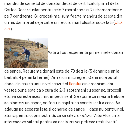
mandru de carnetul de donator decat de certificatul primit de la
Cartea Recordurilor pentru cele 7 maratoane si 7 ultramaratoane
pe 7 continente. Si, credeti-ma, sunt foarte mandru de acesta din
urma, dar ma uit deja catre un record mai folositor societatii (
click
aici
).
Asta a fost experienta primei mele donari
de sange. Recurenta donarii este de 70 de zile (5 donari pe an la
barbati, 4 pe an la femei). Am si un mic regret: Oana nu a putut
dona, din cauza unui nivel scazut al
fierului
din organism; dar
vestea buna este ca o cura de 2-3 saptamani cu spanac, broccoli
etc. va corecta acest mic impediment. Se spune ca in viata trebuie
sa plantezi un copac, sa faci un copil si sa construiesti o casa. As
adauga pe aceasta lista si donarea de sange – daca nu pentru noi,
atunci pentru copiii nostri. Si, ca sa citez
motto
-ul ViitorPlus, „ma
intereseaza viitorul pentru ca acolo imi voi petrece restul vietii”.