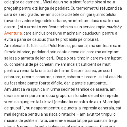
colegilor de camera… Micul dejun ne-a picat foarte bine si ne-a
pregatit pentru o zi lunga de pedalat. Cu termometrul refuzand sa
sara de zero grade, ne-am scos bicicletele din garajul motelului
(avand in vedere legendele urbane, ne intrebam daca o sa le mai
gasim…) si a urmat o verificare tehnica si un service rapid
made by
Aventuria
, care a inclus presiune maxima in cauciucuri, pentru a
evita o pana de cauciuc (foarte probabila pe criblura).
Am plecat infofoliti ca la Polul Nord si, personal, ma simteam ca in
filmele istorice, pedaland prin ceata deasa din care ma asteptam
sa iasa o armata de ieniceri… Dupa o ora, timp in care m-am luptat
cu condensul de pe ochelari, m-am incalzit suficient de mult
pentru a renunta la un strat de haine. Despre traseu, pe scurt:
coborare, urcare, coborare, urcare, coborare, urcare… si tot asa. Nu
au fost niste pante foarte dificile, dar…pantele sunt pante…
Am uitat sa va spun ca, in urma sedintei tehnice de aseara, am
decis sa ne impartim in doua grupuri, in functie de cat de repede
vrem sa ajungem la Lukovit (destinatia noastra de azi). M-am lipit
de grupul 1, nu neaparat pentru a puncta la impresia generala, cat
mai degraba pentru a nu risca o ratacire – am avut tot timpul o
masina de politie in fata, care ne-a escortat pe parcursul intregii
etape. A propos de asta, bulgarii sunt niste meseriasi. Cine are