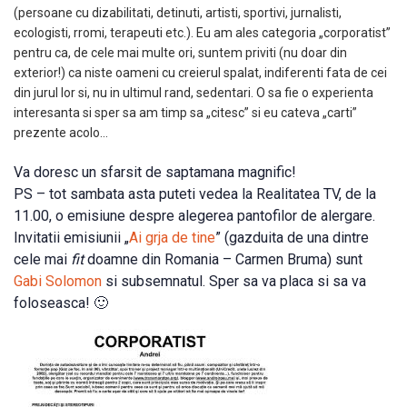
(persoane cu dizabilitati, detinuti, artisti, sportivi, jurnalisti,
ecologisti, rromi, terapeuti etc.). Eu am ales categoria „corporatist”
pentru ca, de cele mai multe ori, suntem priviti (nu doar din
exterior!) ca niste oameni cu creierul spalat, indiferenti fata de cei
din jurul lor si, nu in ultimul rand, sedentari. O sa fie o experienta
interesanta si sper sa am timp sa „citesc” si eu cateva „carti”
prezente acolo…
Va doresc un sfarsit de saptamana magnific!
PS – tot sambata asta puteti vedea la Realitatea TV, de la
11.00, o emisiune despre alegerea pantofilor de alergare.
Invitatii emisiunii „
Ai grja de tine
” (gazduita de una dintre
cele mai
fit
doamne din Romania – Carmen Bruma) sunt
Gabi Solomon
si subsemnatul. Sper sa va placa si sa va
foloseasca! 🙂