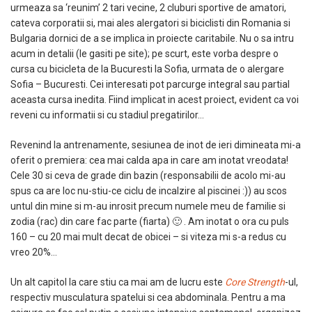
urmeaza sa ‘reunim’ 2 tari vecine, 2 cluburi sportive de amatori,
cateva corporatii si, mai ales alergatori si biciclisti din Romania si
Bulgaria dornici de a se implica in proiecte caritabile. Nu o sa intru
acum in detalii (le gasiti pe site); pe scurt, este vorba despre o
cursa cu bicicleta de la Bucuresti la Sofia, urmata de o alergare
Sofia – Bucuresti. Cei interesati pot parcurge integral sau partial
aceasta cursa inedita. Fiind implicat in acest proiect, evident ca voi
reveni cu informatii si cu stadiul pregatirilor…
Revenind la antrenamente, sesiunea de inot de ieri dimineata mi-a
oferit o premiera: cea mai calda apa in care am inotat vreodata!
Cele 30 si ceva de grade din bazin (responsabilii de acolo mi-au
spus ca are loc nu-stiu-ce ciclu de incalzire al piscinei :)) au scos
untul din mine si m-au inrosit precum numele meu de familie si
zodia (rac) din care fac parte (fiarta) 🙂 . Am inotat o ora cu puls
160 – cu 20 mai mult decat de obicei – si viteza mi s-a redus cu
vreo 20%…
Un alt capitol la care stiu ca mai am de lucru este
Core Strength
-ul,
respectiv musculatura spatelui si cea abdominala. Pentru a ma