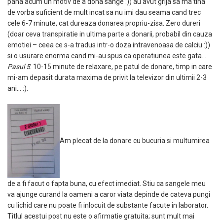
pana acum un motiv de a dona sange :)) au avut grija sa ma tina
de vorba suficient de mult incat sa nu imi dau seama cand trec
cele 6-7 minute, cat dureaza donarea propriu-zisa. Zero dureri
(doar ceva transpiratie in ultima parte a donarii, probabil din cauza
emotiei – ceea ce s-a tradus intr-o doza intravenoasa de calciu :))
si o usurare enorma cand mi-au spus ca operatiunea este gata…
Pasul 5
: 10-15 minute de relaxare, pe patul de donare, timp in care
mi-am depasit durata maxima de privit la televizor din ultimii 2-3
ani… :).
Am plecat de la donare cu bucuria si multumirea
de a fi facut o fapta buna, cu efect imediat. Stiu ca sangele meu
va ajunge curand la oameni a caror viata depinde de cateva pungi
cu lichid care nu poate fi inlocuit de substante facute in laborator.
Titlul acestui post nu este o afirmatie gratuita; sunt mult mai