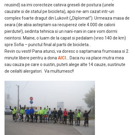
reusind) sa imi corecteze cateva greseli de postura (unele
cauzate si de statul pe bicicleta), apoi ne-am cazat intr-un
complex foarte dragut din Lukovit („Diplomat”). Urmeaza masa de
seara (de abia asteptam sa recuperez cele 4.000 de calorii
pierdute!), sedinta tehnica si un nani-nani in care vom dormi
neintorsi. Maine, o luam de la capat si pedalam (vreo 140 de km)
spre Sofia – punctul final al partii de bicicleta…
Revin cu vesti! Pana atunci, va doresc o saptamana frumoasa si 2
minute libere pentru a dona
AICI
… Daca nu va place mutra mea
sau cauza pe care o sustin, puteti alege alte 14 cauze, sustinute
de ceilalti alergatori. Va multumesc!!