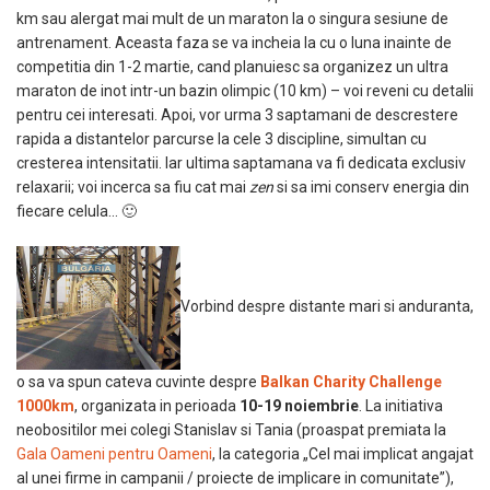
km sau alergat mai mult de un maraton la o singura sesiune de
antrenament. Aceasta faza se va incheia la cu o luna inainte de
competitia din 1-2 martie, cand planuiesc sa organizez un ultra
maraton de inot intr-un bazin olimpic (10 km) – voi reveni cu detalii
pentru cei interesati. Apoi, vor urma 3 saptamani de descrestere
rapida a distantelor parcurse la cele 3 discipline, simultan cu
cresterea intensitatii. Iar ultima saptamana va fi dedicata exclusiv
relaxarii; voi incerca sa fiu cat mai
zen
si sa imi conserv energia din
fiecare celula… 🙂
Vorbind despre distante mari si anduranta,
o sa va spun cateva cuvinte despre
Balkan Charity Challenge
1000km
, organizata in perioada
10-19 noiembrie
. La initiativa
neobositilor mei colegi Stanislav si Tania (proaspat premiata la
Gala Oameni pentru Oameni
, la categoria „Cel mai implicat angajat
al unei firme in campanii / proiecte de implicare in comunitate”),