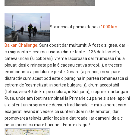
S-a incheiat prima etapa a
1000 km
Balkan Challenge
. Sunt obosit dar multumit. A fost o zi grea, dar –
cu siguranta – cea mai usoara dintre toate… 136 de kilometri,
cateva urcari (si coborari), vreme racoroasa dar frumoasa (nu a
plouat, desi dimineata pe la 6 cadeau cativa stropi…), o trecere
emotionanta a podului de peste Dunare (a propos, mi se pare
distractiv cum acest pod este o paragina in partea romaneasca si
extrem de ‘cosmetizat’ in partea bulgara :)), drum acceptabil
(totusi, vreo 40 de km pe criblura, in Bulgaria), o oprire mai lunga in
Ruse, unde am fost intampinati la Primarie cu paine si sare, apoi ni
s-a oferit un program de dansuri traditionale! – mi s-a parut cam
exagerat, avand in vedere ca suntem doar niste amatori, dar
promovarea televiziunilor locale a dat roade, iar oamenii de aici
ne-au primit cu mare bucurie… Foarte dragut!