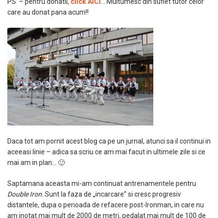
PS’ – pentru donatii,
click AICI
… Multumesc din suflet tutor celor
care au donat pana acum!!
Daca tot am pornit acest blog ca pe un jurnal, atunci sa il continui in
aceeasi linie – adica sa scriu ce am mai facut in ultimele zile si ce
mai am in plan… 🙂
Saptamana aceasta mi-am continuat antrenamentele pentru
Double Iron
. Sunt la faza de „incarcare” si cresc progresiv
distantele, dupa o perioada de refacere post-Ironman, in care nu
am inotat mai mult de 2000 de metri, pedalat mai mult de 100 de