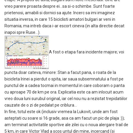
vreo parere proasta despre ei…sa si-o schimbe. Sunt foarte
prietenosi, amabili si dornici sa ajute. Incerc sa imi imaginez
situatia inversa, in care 15 biciclisti amatori bulgari ar veni in
Romania; ma intreb daca i-ar escort cineva (in alta directie decat
inapoi spre Ruse…).
A fost o etapa fara incidente majore; voi
puncta doar cateva, minore: Stan a facut pana, o roata de la
bicicleta Irinei a pierdut o spita, iar saua subsemnatului a fost pe
punctul de a cadea tocmai in momentul in care coboram o panta
cu aproape 70 de km pe ora. Explicatia este ca am inlocuit acum
vreo doua luni surubul original, iar cel nou nu a rezistat trepidatiilor
cauzate de o zi de pedalat pe criblura…
In fine, totul este ok (inclusiv vremea la Lukovit, unde am fost
asteptati cu soare si 16 grade, asa ca am facut un pic de plaja :));
am terminat activitatile sportive ale zilei cu o noua alergare trail de
5 km, in care Victor Vlad a scos untul din mine, incercand (si