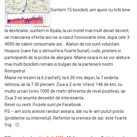
Suntem 15 biciclisti, am ajuns cu totii bine
la destinatie; suntem in Byala, la un motel mai mult decat decent,
iar mancarea oferita aici ne-a cazut foooooarte bine, dupa cele 3-
4000 de calorii consumate azi… Alaturi de noi sunt voluntarii
Hospice (care fac o atmosfera foarte buna!), rude, prieteni si
participantii de la proba de alergare. Maine seara ni se vor alatura
mai multi biciclisti romani si bulgari de la partenerii nostri
Rompetrol.
Maine ne trezim la 6 (rasfat!), la 6.30 mic dejun, la 7 sedinta
tehnica, iar la 7.30 plecam. Ziua a 2-a ne ‘ofera’ 146 de km, cu
multe urcari (vreo 1000 de metri diferenta de nivel pozitiva), iar
Ziua 3 se anunta deosebit de interesanta…
Revin cu vesti. Pozele sunt pe Facebook.
PS – am scris aceste randuri aseara, dar nu le-am putut posta
(probleme cu internetul). Referitor la vremea de azi: este foarte
frig… 🙂