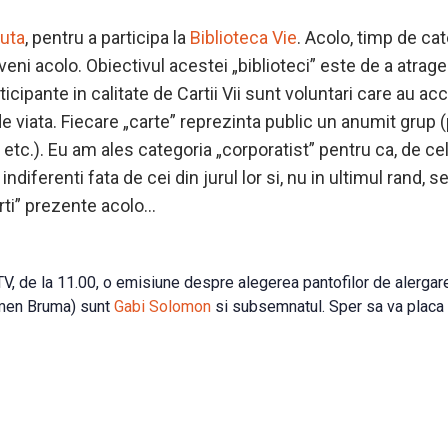
duta
, pentru a participa la
Biblioteca Vie
. Acolo, timp de cate
 veni acolo. Obiectivul acestei „biblioteci” este de a atrage
icipante in calitate de Cartii Vii sunt voluntari care au ac
 viata. Fiecare „carte” reprezinta public un anumit grup (per
uti etc.). Eu am ales categoria „corporatist” pentru ca, de c
indiferenti fata de cei din jurul lor si, nu in ultimul rand, 
rti” prezente acolo…
, de la 11.00, o emisiune despre alegerea pantofilor de alergare. 
men Bruma) sunt
Gabi Solomon
si subsemnatul. Sper sa va placa 