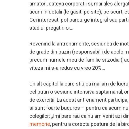
amatori, cateva corporatii si, mai ales alergat
acum in detalii (le gasiti pe site); pe scurt,
Cei interesati pot parcurge integral sau parti
stadiul pregatirilor…
Revenind la antrenamente, sesiunea de inot d
de grade din bazin (responsabilii de acolo mi
precum numele meu de familie si zodia (rac) 
viteza mi s-a redus cu vreo 20%…
Un alt capitol la care stiu ca mai am de lucr
cel putin o sesiune intensiva saptamanal, org
de exercitii. La acest antrenament participa,
si sunt foarte bucuros – pentru ca acum nu m
colegilor: „Imi pare rau ca nu am venit azi d
memorie
, pentru a corecta postura de la bir