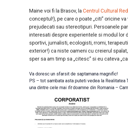
Maine voi fi la Brasov, la
Centrul Cultural Re
conceptul!), pe care o poate „citi” oricine va
prejudecati sau stereotipuri. Persoanele part
interesati despre experientele si modul lor de
sportivi, jurnalisti, ecologisti, rromi, terape
exterior!) ca niste oameni cu creierul spalat, 
sper sa am timp sa „citesc” si eu cateva „ca
Va doresc un sfarsit de saptamana magnific!
PS – tot sambata asta puteti vedea la Realitatea TV
una dintre cele mai
fit
doamne din Romania – Car