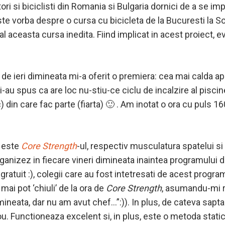
ori si biciclisti din Romania si Bulgaria dornici de a se imp
 este vorba despre o cursa cu bicicleta de la Bucuresti la S
al aceasta cursa inedita. Fiind implicat in acest proiect, e
e ieri dimineata mi-a oferit o premiera: cea mai calda ap
-au spus ca are loc nu-stiu-ce ciclu de incalzire al piscine
din care fac parte (fiarta) 🙂 . Am inotat o ora cu puls 1
u este
Core Strength
-ul, respectiv musculatura spatelui s
anizez in fiecare vineri dimineata inaintea programului de 
 gratuit :), colegii care au fost intetresati de acest pro
ai pot ‘chiuli’ de la ora de
Core Strength
, asumandu-mi r
imineata, dar nu am avut chef…”:)). In plus, de cateva sapt
ou. Functioneaza excelent si, in plus, este o metoda static