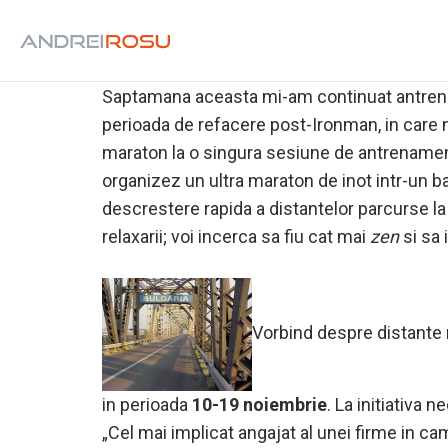
Daca tot am pornit acest blog ca pe un jurnal,
plan… 🙂
Saptamana aceasta mi-am continuat antre
perioada de refacere post-Ironman, in care 
maraton la o singura sesiune de antrenament
organizez un ultra maraton de inot intr-un ba
descrestere rapida a distantelor parcurse la 
relaxarii; voi incerca sa fiu cat mai
zen
si sa 
Vorbind despre distante 
in perioada
10-19 noiembrie
. La initiativa 
„Cel mai implicat angajat al unei firme in ca