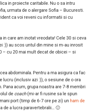
lica in proiecte caritabile. Nu o sa intru
ofia, urmata de o alergare Sofia – Bucuresti.
vident ca voi reveni cu informatii si cu
a in care am inotat vreodata! Cele 30 si ceva
i :)) au scos untul din mine si m-au inrosit
60 – cu 20 mai mult decat de obicei – si
i cea abdominala. Pentru a ma asigura ca fac
lucru (inclusiv azi :)), o sesiune de o ora
gram. Pana acum, grupa noastra are 7-8 membri
olul de
coach
(mi-ar fi rusine sa le spun
amani port (timp de 6-7 ore pe zi) un
ham de
a de a lucra paravertebralii… 🙂