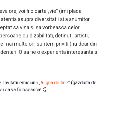
va ore, voi fi o carte „vie” (imi place
 atentia asupra diversitatii si a anumitor
ceptat sa vina si sa vorbeasca celor
soane cu dizabilitati, detinuti, artisti,
ele mai multe ori, suntem priviti (nu doar din
sedentari. O sa fie o experienta interesanta si
Invitatii emisiunii „
Ai grja de tine
” (gazduita de
si sa va foloseasca! 🙂