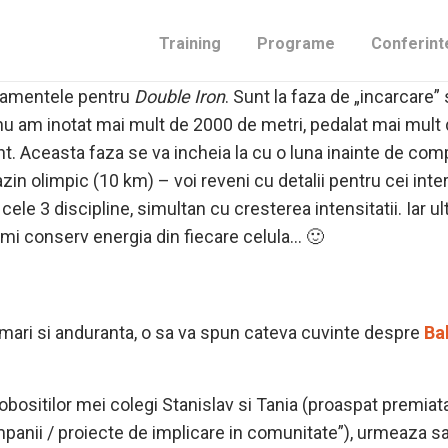
 atunci sa il continui in aceeasi linie – adica sa scriu ce 
Training
Programe
Conferint
namentele pentru
Double Iron
. Sunt la faza de „incarcare”
nu am inotat mai mult de 2000 de metri, pedalat mai mult
. Aceasta faza se va incheia la cu o luna inainte de comp
zin olimpic (10 km) – voi reveni cu detalii pentru cei int
cele 3 discipline, simultan cu cresterea intensitatii. Iar 
imi conserv energia din fiecare celula… 🙂
mari si anduranta, o sa va spun cateva cuvinte despre
Ba
neobositilor mei colegi Stanislav si Tania (proaspat premiat
mpanii / proiecte de implicare in comunitate”), urmeaza sa 