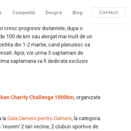
am mai facut in ultimele zile si ce mai am in
Contact
e
Competitii
Despre
Blog
 si cresc progresiv distantele, dupa o
 de 100 de km sau alergat mai mult de un
etitia din 1-2 martie, cand planuiesc sa
eresati. Apoi, vor urma 3 saptamani de
ultima saptamana va fi dedicata exclusiv
lkan Charity Challenge 1000km
, organizata
a la
Gala Oameni pentru Oameni
, la categoria
‘reunim’ 2 tari vecine, 2 cluburi sportive de