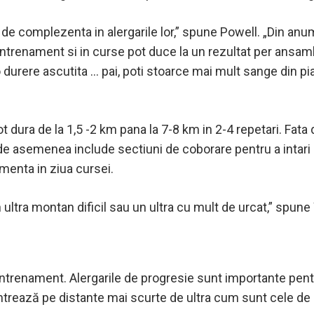
are de complezenta in alergarile lor,” spune Powell. „Din an
n antrenament si in curse pot duce la un rezultat per ansamb
 durere ascutita … pai, poti stoarce mai mult sange din piatr
ot dura de la 1,5 -2 km pana la 7-8 km in 2-4 repetari. Fata 
 de asemenea include sectiuni de coborare pentru a intari p
imenta in ziua cursei.
ultra montan dificil sau un ultra cu mult de urcat,” spune
antrenament. Alergarile de progresie sunt importante pent
ntrează pe distante mai scurte de ultra cum sunt cele de 