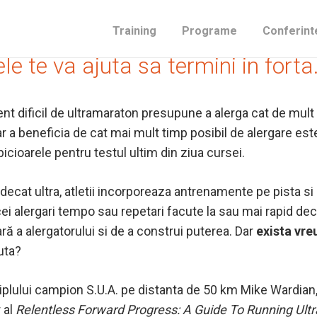
gati la activ ar trebui sa te faca
Training
Programe
Conferint
e te va ajuta sa termini in forta
nt dificil de ultramaraton presupune a alerga cat de mult
ar a beneficia de cat mai mult timp posibil de alergare este
picioarele pentru testul ultim din ziua cursei.
decat ultra, atletii incorporeaza antrenamente pe pista si a
alergari tempo sau repetari facute la sau mai rapid decat
ă a alergatorului si de a construi puterea. Dar
exista vre
uta?
plului campion S.U.A. pe distanta de 50 km Mike Wardian, 
 al
Relentless Forward Progress: A Guide To Running Ul