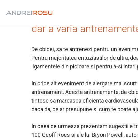
Sa ai multi kilometri aler
dar a varia antrenamentel
De obicei, sa te antrenezi pentru un evenime
Pentru majoritatea entuziastilor de ultra, do
ligamentele din picioare si pentru a-si intari 
In orice alt eveniment de alergare mai scurt 
antrenament. Aceste antrenamente, de obicei 
tintesc sa mareasca eficienta cardiovascular
daca da, ce ar presupune si cum te poate aj
In ceea ce urmeaza prezentam sugestiile tri
100 Geoff Roes si ale lui Bryon Powell, autor