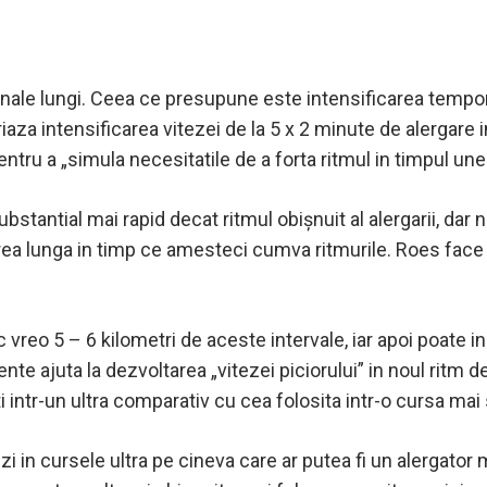
anale lungi. Ceea ce presupune este intensificarea tempo
riaza intensificarea vitezei de la 5 x 2 minute de alergare 
tru a „simula necesitatile de a forta ritmul in timpul une
ubstantial mai rapid decat ritmul obișnuit al alergarii, dar 
a lunga in timp ce amesteci cumva ritmurile. Roes face si
c vreo 5 – 6 kilometri de aceste intervale, iar apoi poate in
 ajuta la dezvoltarea „vitezei piciorului” in noul ritm de
ti intr-un ultra comparativ cu cea folosita intr-o cursa mai 
 in cursele ultra pe cineva care ar putea fi un alergator m