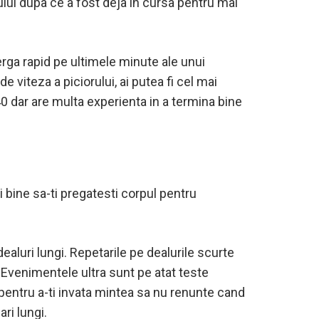
ului dupa ce a fost deja in cursa pentru mai
lerga rapid pe ultimele minute ale unui
viteza a piciorului, ai putea fi cel mai
40 dar are multa experienta in a termina bine
i bine sa-ti pregatesti corpul pentru
ealuri lungi. Repetarile pe dealurile scurte
Evenimentele ultra sunt pe atat teste
g pentru a-ti invata mintea sa nu renunte cand
ri lungi.