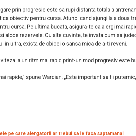
re prin progresie este sa rupi distanta totala a antrename
at ca obiectiv pentru cursa. Atunci cand ajungi la a doua t
ntru cursa. Pe ultima bucata, asigura-te ca alergi mai rapi
i aloce rezervele. Cu alte cuvinte, te invata cum sa judeci
l in ultra, exista de obicei o sansa mica de a-ti reveni.
teza la un ritm mai rapid print-un mod progresiv este bun
ai rapide,” spune Wardian. „Este important sa fii puternic, 
e pe care alergatorii ar trebui sa le faca saptamanal