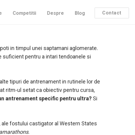
 sa poti termina un ultra,
Contact
e
Competitii
Despre
Blog
.
 poti in timpul unei saptamani aglomerate.
 suficient pentru a intari tendoanele si
lte tipuri de antrenament in rutinele lor de
 ritm-ul setat ca obiectiv pentru cursa,
un antrenament specific pentru ultra?
Si
ale fostului castigator al Western States
tramarathons
.