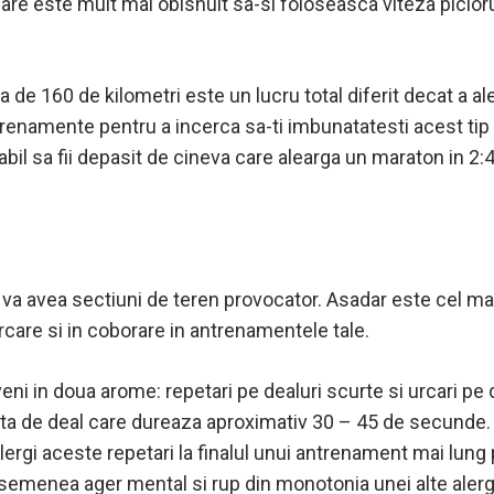
care este mult mai obisnuit sa-si foloseasca viteza picior
sa de 160 de kilometri este un lucru total diferit decat a a
namente pentru a incerca sa-ti imbunatatesti acest tip de 
babil sa fii depasit de cineva care alearga un maraton in 2:
i va avea sectiuni de teren provocator. Asadar este cel ma
urcare si in coborare in antrenamentele tale.
i in doua arome: repetari pe dealuri scurte si urcari pe d
ta de deal care dureaza aproximativ 30 – 45 de secunde. 
alergi aceste repetari la finalul unui antrenament mai lun
semenea ager mental si rup din monotonia unei alte alerga