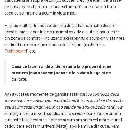
baricadei si am supravietuit (cu succes, cred…) trecerii de la stat-
pe-canapea-cu berea-in-mana-si fumat-Gitanes-fara-filtru la
ceea ce se intampla acum in viata mea;
– …plus multe alte motive: dorinta de a afla mai multe despre
acest subiect, dorinta de a ma implica / de a ajuta, o noua iesire
din zona de confort – incluzand aici si primul discurs din viata mea
sustinut in miscare, pe o banda de alergare (multumim,
Technogym
!) etc.
Ceea ce facem zi de zi de rezuma la o propozitie: ne
crestem (sau scadem) sansele la o viata lunga si de
calitate.
Am avut si eu momente de gandire fatalista (
ce conteaza daca
fumez sau nu – oricum pot muri oricand intr-un accident de masina
sau sa imi cada un ghiveci in cap sau de nu-stiu-ce-boala-rara
), dar
sunt sigur ca nu m-ar fi condus intr-o directie buna. Nu ne putem
autosabota la nesfarsit. Este ca si cum am primi cel mai minunat
cadou care exista in univers (viata), apoi l-am lua din cutie, l-am