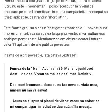
Primul impuls a fost „hai sa ii ajut pe toti!”. Dar, pentru ca acest
lucru nu este – momentan – posibil (cel putin la nivelul de
implicare pe care il promiteam in cadrul campaniei), am inceput sa
‘triez’ aplicatiile, pastrand in ‘shortlist’
11.
Este foarte greu sa aleg un ‘castigator’ (toate cele 11 povesti sunt
impresionante), asa ca apelez la sprijinul vostru si va multumesc
anticipat pentru asta! Mentionez ca am obtinut acordul tuturor
celor 11 aplicanti de a le publica povestea.
Inainte de a citi povestile, iata cateva „extrase”:
Fumez de la 16 ani. Acum am 36. Mananc junkfood
destul de des. Vreau sa ma las de fumat. Definitiv…
Desi sunt Ironman… daca eu nu fac ceva cu viata mea,
nimeni nu ma va salva!
…Acum sa-ti spun si planul de viitor: vreau sa cobor sa-
mi cumpar tigari imediat ce dau
submit
la mesaj…