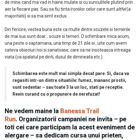
de mine cand ma vad in haine mulate si cu sunculitele plutind prin
aer la fiecare pas. Sau sa fiu tinta ironiilor celor care sunt
altfel
(a
majoritatii) si sa ma simt exclus.
Din fericire, vestea buna este ca multe dintre scuzele si temerile
de mai sus sunt doar… scuze si temeri. O schimbare mica acum,
una peste o saptamana, una timp de 21 zile si…uite cum avem
cateva obieciuri noi si sanatoase, care sa ne insoteasca intreaga
viata (ca spalatul pe dinti, dusul de dimineata etc.).
Schimbarea este mult mai simpla decat pare. Si, daca va
regasiti intr-un dintre situatiile: fumez, mananc prostii,
sunt sedentar – sau toate 3 la un loc, stati pe receptie.
Revin curand cu o propunere de nerefuzat!
Ne vedem maine la
Baneasa Trail
Run
. Organizatorii campaniei ne invita – pe
toti cei care participam la acest eveniment de
alergare – sa dedicam cursa unui prieten,