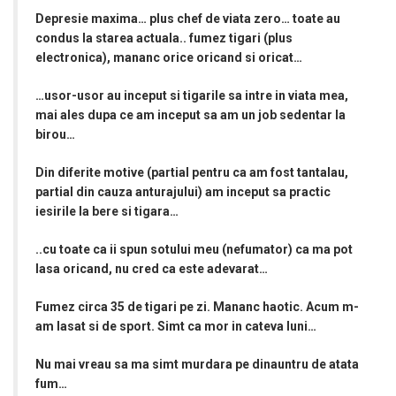
Depresie maxima… plus chef de viata zero… toate au
condus la starea actuala.. fumez tigari (plus
electronica), mananc orice oricand si oricat…
…usor-usor au inceput si tigarile sa intre in viata mea,
mai ales dupa ce am inceput sa am un job sedentar la
birou…
Din diferite motive (partial pentru ca am fost tantalau,
partial din cauza anturajului) am inceput sa practic
iesirile la bere si tigara…
..cu toate ca ii spun sotului meu (nefumator) ca ma pot
lasa oricand, nu cred ca este adevarat…
Fumez circa 35 de tigari pe zi. Mananc haotic. Acum m-
am lasat si de sport. Simt ca mor in cateva luni…
Nu mai vreau sa ma simt murdara pe dinauntru de atata
fum…