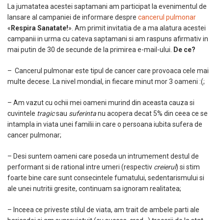
La jumatatea acestei saptamani am participat la evenimentul de
lansare al campaniei de informare despre
cancerul pulmonar
«
Respira Sanatate!
». Am primit invitatia de a ma alatura acestei
campanii in urma cu cateva saptamani si am raspuns afirmativ in
mai putin de 30 de secunde de la primirea e-mail-ului.
De ce?
– Cancerul pulmonar este tipul de cancer care provoaca cele mai
multe decese. La nivel mondial, in fiecare minut mor 3 oameni :(;
– Am vazut cu ochii mei oameni murind din aceasta cauza si
cuvintele
tragic
sau
suferinta
nu acopera decat 5% din ceea ce se
intampla in viata unei familii in care o persoana iubita sufera de
cancer pulmonar;
– Desi suntem oameni care poseda un intrumement destul de
performant si de rational intre umeri (respectiv
creierul
) si stim
foarte bine care sunt consecintele fumatului, sedentarismului si
ale unei nutritii gresite, continuam sa ignoram realitatea;
– Inceea ce priveste stilul de viata, am trait de ambele parti ale