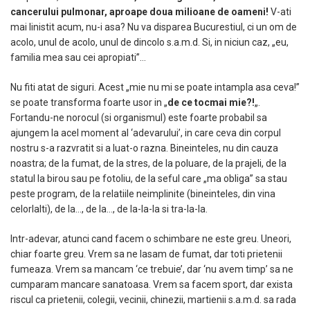
cancerului pulmonar, aproape doua milioane de oameni!
V-ati
mai linistit acum, nu-i asa? Nu va disparea Bucurestiul, ci un om de
acolo, unul de acolo, unul de dincolo s.a.m.d. Si, in niciun caz, „eu,
familia mea sau cei apropiati”…
Nu fiti atat de siguri. Acest „mie nu mi se poate intampla asa ceva!”
se poate transforma foarte usor in „
de ce tocmai mie?!
„.
Fortandu-ne norocul (si organismul) este foarte probabil sa
ajungem la acel moment al ‘adevarului’, in care ceva din corpul
nostru s-a razvratit si a luat-o razna. Bineinteles, nu din cauza
noastra; de la fumat, de la stres, de la poluare, de la prajeli, de la
statul la birou sau pe fotoliu, de la seful care „ma obliga” sa stau
peste program, de la relatiile neimplinite (bineinteles, din vina
celorlalti), de la…, de la…, de la-la-la si tra-la-la.
Intr-adevar, atunci cand facem o schimbare ne este greu. Uneori,
chiar foarte greu. Vrem sa ne lasam de fumat, dar toti prietenii
fumeaza. Vrem sa mancam ‘ce trebuie’, dar ‘nu avem timp’ sa ne
cumparam mancare sanatoasa. Vrem sa facem sport, dar exista
riscul ca prietenii, colegii, vecinii, chinezii, martienii s.a.m.d. sa rada