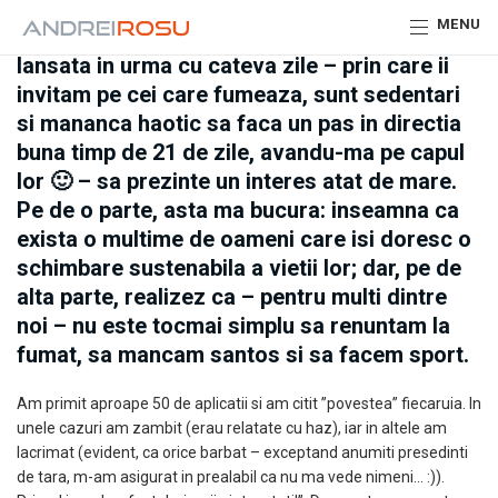
MENU
Nu ma asteptam ca „
propunerea (in)decenta
”
lansata in urma cu cateva zile – prin care ii
invitam pe cei care fumeaza, sunt sedentari
si mananca haotic sa faca un pas in directia
buna timp de 21 de zile, avandu-ma pe capul
lor 🙂 – sa prezinte un interes atat de mare.
Pe de o parte, asta ma bucura: inseamna ca
exista o multime de oameni care isi doresc o
schimbare sustenabila a vietii lor; dar, pe de
alta parte, realizez ca – pentru multi dintre
noi – nu este tocmai simplu sa renuntam la
fumat, sa mancam santos si sa facem sport.
Am primit aproape 50 de aplicatii si am citit ”povestea” fiecaruia. In
unele cazuri am zambit (erau relatate cu haz), iar in altele am
lacrimat (evident, ca orice barbat – exceptand anumiti presedinti
de tara, m-am asigurat in prealabil ca nu ma vede nimeni… :)).