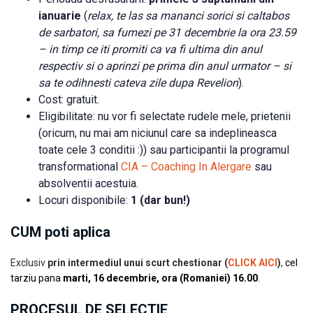
ianuarie
(
relax, te las sa mananci sorici si caltabos
de sarbatori, sa fumezi pe 31 decembrie la ora 23.59
– in timp ce iti promiti ca va fi ultima din anul
respectiv si o aprinzi pe prima din anul urmator – si
sa te odihnesti cateva zile dupa Revelion
).
Cost: gratuit.
Eligibilitate: nu vor fi selectate rudele mele, prietenii
(oricum, nu mai am niciunul care sa indeplineasca
toate cele 3 conditii :)) sau participantii la programul
transformational
CIA – Coaching In Alergare
sau
absolventii acestuia.
Locuri disponibile:
1 (dar bun!)
CUM poti aplica
Exclusiv
prin intermediul unui scurt chestionar (
CLICK AICI
)
,
cel
tarziu pana
marti, 16 decembrie, ora (Romaniei) 16.00
.
PROCESUL DE SELECTIE