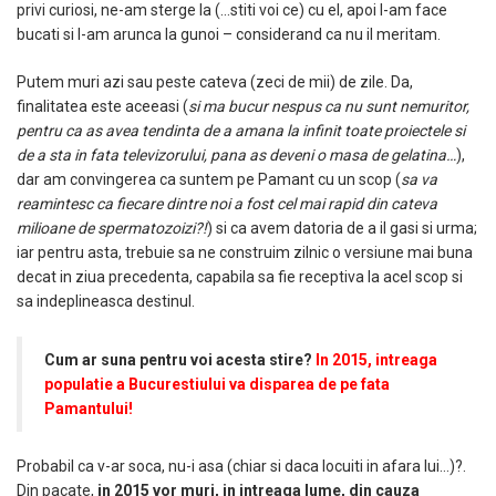
privi curiosi, ne-am sterge la (…stiti voi ce) cu el, apoi l-am face
bucati si l-am arunca la gunoi – considerand ca nu il meritam.
Putem muri azi sau peste cateva (zeci de mii) de zile. Da,
finalitatea este aceeasi (
si ma bucur nespus ca nu sunt nemuritor,
pentru ca as avea tendinta de a amana la infinit toate proiectele si
de a sta in fata televizorului, pana as deveni o masa de gelatina…
),
dar am convingerea ca suntem pe Pamant cu un scop (
sa va
reamintesc ca fiecare dintre noi a fost cel mai rapid din cateva
milioane de spermatozoizi?!
) si ca avem datoria de a il gasi si urma;
iar pentru asta, trebuie sa ne construim zilnic o versiune mai buna
decat in ziua precedenta, capabila sa fie receptiva la acel scop si
sa indeplineasca destinul.
Cum ar suna pentru voi acesta stire?
In 2015, intreaga
populatie a Bucurestiului va disparea de pe fata
Pamantului!
Probabil ca v-ar soca, nu-i asa (chiar si daca locuiti in afara lui…)?.
Din pacate,
in 2015 vor muri, in intreaga lume, din cauza