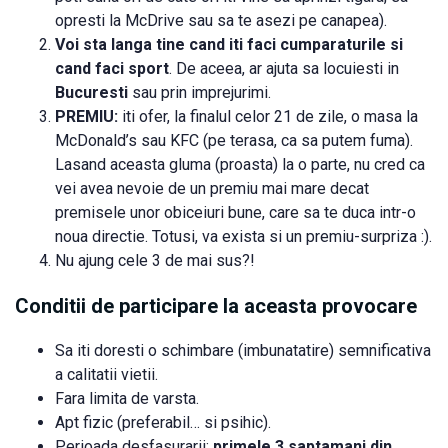
opresti la McDrive sau sa te asezi pe canapea).
Voi sta langa tine cand iti faci cumparaturile si
cand faci sport
. De aceea, ar ajuta sa locuiesti in
Bucuresti
sau prin imprejurimi.
PREMIU:
iti ofer, la finalul celor 21 de zile, o masa la
McDonald’s sau KFC (pe terasa, ca sa putem fuma).
Lasand aceasta gluma (proasta) la o parte, nu cred ca
vei avea nevoie de un premiu mai mare decat
premisele unor obiceiuri bune, care sa te duca intr-o
noua directie. Totusi, va exista si un premiu-surpriza :).
Nu ajung cele 3 de mai sus?!
Conditii de participare la aceasta provocare
Sa iti doresti o schimbare (imbunatatire) semnificativa
a calitatii vietii.
Fara limita de varsta.
Apt fizic (preferabil… si psihic).
Perioada desfasurarii:
primele 3 saptamani din