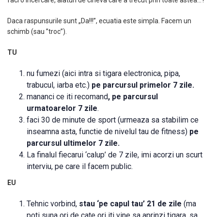
faci o incercare, alaturi de cineva care a trecut prin toate astea…?
Daca raspunsurile sunt „Da!!!”, ecuatia este simpla. Facem un
schimb (sau ”troc”).
TU
nu fumezi (aici intra si tigara electronica, pipa,
trabucul, iarba etc.)
pe parcursul primelor 7 zile.
mananci ce iti recomand
,
pe parcursul
urmatoarelor 7 zile
.
faci 30 de minute de sport (urmeaza sa stabilim ce
inseamna asta, functie de nivelul tau de fitness)
pe
parcursul ultimelor 7 zile.
La finalul fiecarui ‘calup’ de 7 zile, imi acorzi un scurt
interviu, pe care il facem public.
EU
Tehnic vorbind,
stau ‘pe capul tau’ 21 de zile
(ma
poti suna ori de cate ori iti vine sa aprinzi tigara, sa