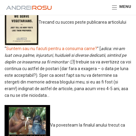
MENU
Trecand cu succes peste publicarea articolului
“
Suntem sau nu facuti pentru a consuma carne?
” [
adica: mi-am
luat ceva palme, injuraturi, huiduieli si diverse dedicatii, simtind pe
deplin ce inseamna sa fii minoritar 🙂
] trebuie sa va avertizez ca voi
continua cu astfel de postari (dar fara a exagera – o data pe luna
este acceptabil?). Sper ca acest fapt sa nu va determine sa
stergeti din memorie adresa blogului meu; si eu as fi fost (si
eram!) indignat de astfel de articole, pana acum vreo 4-5 ani, asa
ca nu se stie niciodata…
Va povesteam la finalul anului trecut ca