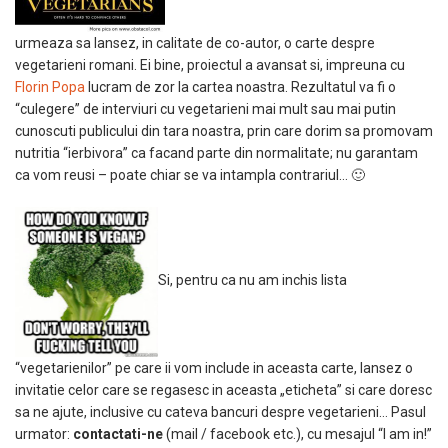
urmeaza sa lansez, in calitate de co-autor, o carte despre
vegetarieni romani. Ei bine, proiectul a avansat si, impreuna cu
Florin Popa
lucram de zor la cartea noastra. Rezultatul va fi o
“culegere” de interviuri cu vegetarieni mai mult sau mai putin
cunoscuti publicului din tara noastra, prin care dorim sa promovam
nutritia “ierbivora” ca facand parte din normalitate; nu garantam
ca vom reusi – poate chiar se va intampla contrariul… 🙂
Si, pentru ca nu am inchis lista
“vegetarienilor” pe care ii vom include in aceasta carte, lansez o
invitatie celor care se regasesc in aceasta „eticheta” si care doresc
sa ne ajute, inclusive cu cateva bancuri despre vegetarieni… Pasul
urmator:
contactati-ne
(mail / facebook etc.), cu mesajul “I am in!”