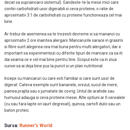
decat sa supraincarci sistemul). Gandeste-te la mese mici care
contin carbohidrati usor digerabili si ceva proteine; o ratie de
aproximativ 3:1 de carbohidrati cu proteine functioneaza cel mai
bine.
Ar trebui de asemenea sa te trezesti devreme si sa mananci cu
aproximativ 2 ore inaintea alergarii. Mancarurile sarace in grasimi
si fibre sunt alegerea cea mai buna pentru multi alergatori, dar e
important sa experimentezi cu diferite tipuri de mancare ca sa iti
dai seama ce e cel mai bine pentru tine. Scopul este ca in ziua
cursei sa ai deja bine pus la punct si un plan nutritional.
Incepe cu mancaruri cu care esti familiar si care sunt usor de
digerat. Cateva exemple sunt bananele, orezul, sucul de mere,
painea prajita sau o jumatate de covrig. Untul de arahide sau
humusul adauga si ceva proteine mesei. Alte optiuni ar fi cerealele
(cu sau fara lapte ori iaurt degresat), quinoa, cartofi dulci sau un
baton proteic.
Sursa:
Runner’s World