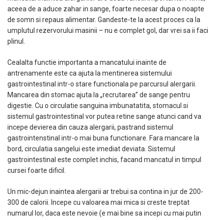
aceea de a aduce zahar in sange, foarte necesar dupa o noapte
de somn si repaus alimentar. Gandeste-te la acest proces ca la
umplutul rezervorului masinii – nu e complet gol, dar vrei sa ii faci
plinul.
Cealalta functie importanta a mancatului inainte de
antrenamente este ca ajuta la mentinerea sistemului
gastrointestinal intr-o stare functionala pe parcursul alergarii.
Mancarea din stomac ajuta la „recrutarea” de sange pentru
digestie. Cu o circulatie sanguina imbunatatita, stomacul si
sistemul gastrointestinal vor putea retine sange atunci cand va
incepe devierea din cauza alergarii, pastrand sistemul
gastrointenstinal intr-o mai buna functionare. Fara mancare la
bord, circulatia sangelui este imediat deviata. Sistemul
gastrointestinal este complet inchis, facand mancatul in timpul
cursei foarte dificil.
Un mic-dejun inaintea alergarii ar trebui sa contina in jur de 200-
300 de calorii. Incepe cu valoarea mai mica si creste treptat
numarul lor, daca este nevoie (e mai bine sa incepi cu mai putin