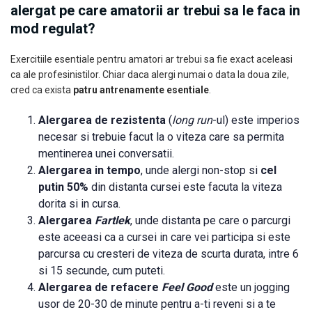
alergat pe care amatorii ar trebui sa le faca in
mod regulat?
Exercitiile esentiale pentru amatori ar trebui sa fie exact aceleasi
ca ale profesinistilor. Chiar daca alergi numai o data la doua zile,
cred ca exista
patru antrenamente esentiale
.
Alergarea de rezistenta
(
long run
-ul) este imperios
necesar si trebuie facut la o viteza care sa permita
mentinerea unei conversatii.
Alergarea in tempo
, unde alergi non-stop si
cel
putin 50%
din distanta cursei este facuta la viteza
dorita si in cursa.
Alergarea
Fartlek
, unde distanta pe care o parcurgi
este aceeasi ca a cursei in care vei participa si este
parcursa cu cresteri de viteza de scurta durata, intre 6
si 15 secunde, cum puteti.
Alergarea de refacere
Feel Good
este un jogging
usor de 20-30 de minute pentru a-ti reveni si a te