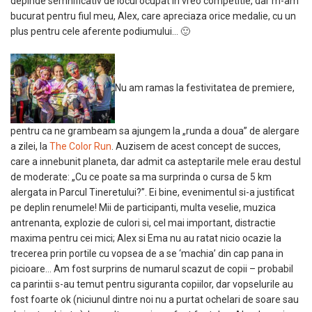
depinde semnificativ de locul ocupat in vreo competitie, dar m-am
bucurat pentru fiul meu, Alex, care apreciaza orice medalie, cu un
plus pentru cele aferente podiumului… 🙂
Nu am ramas la festivitatea de premiere,
pentru ca ne grambeam sa ajungem la „runda a doua” de alergare
a zilei, la
The Color Run
. Auzisem de acest concept de succes,
care a innebunit planeta, dar admit ca asteptarile mele erau destul
de moderate: „Cu ce poate sa ma surprinda o cursa de 5 km
alergata in Parcul Tineretului?”. Ei bine, evenimentul si-a justificat
pe deplin renumele! Mii de participanti, multa veselie, muzica
antrenanta, explozie de culori si, cel mai important, distractie
maxima pentru cei mici; Alex si Ema nu au ratat nicio ocazie la
trecerea prin portile cu vopsea de a se ‘machia’ din cap pana in
picioare… Am fost surprins de numarul scazut de copii – probabil
ca parintii s-au temut pentru siguranta copiilor, dar vopselurile au
fost foarte ok (niciunul dintre noi nu a purtat ochelari de soare sau