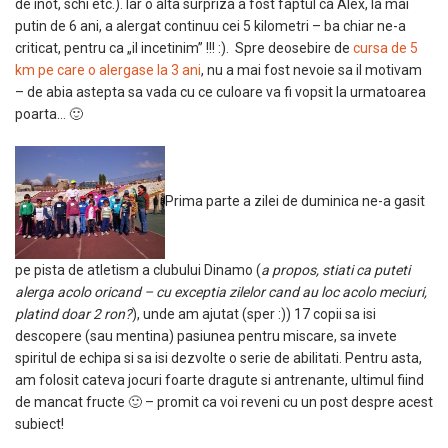
de inot, schi etc.). Iar o alta surpriza a fost faptul ca Alex, la mai
putin de 6 ani, a alergat continuu cei 5 kilometri – ba chiar ne-a
criticat, pentru ca „il incetinim” !!! :). Spre deosebire de
cursa de 5
km pe care o alergase la 3 ani
, nu a mai fost nevoie sa il motivam
– de abia astepta sa vada cu ce culoare va fi vopsit la urmatoarea
poarta… 🙂
Prima parte a zilei de duminica ne-a gasit
pe pista de atletism a clubului Dinamo (
a propos, stiati ca puteti
alerga acolo oricand – cu exceptia zilelor cand au loc acolo meciuri,
platind doar 2 ron?
), unde am ajutat (sper :)) 17 copii sa isi
descopere (sau mentina) pasiunea pentru miscare, sa invete
spiritul de echipa si sa isi dezvolte o serie de abilitati. Pentru asta,
am folosit cateva jocuri foarte dragute si antrenante, ultimul fiind
de mancat fructe 🙂 – promit ca voi reveni cu un post despre acest
subiect!