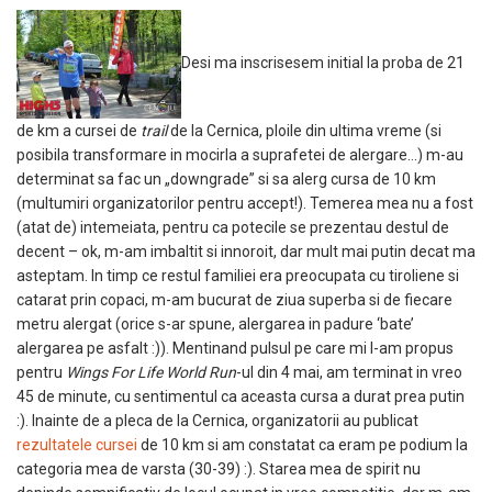
Desi ma inscrisesem initial la proba de 21
de km a cursei de
trail
de la Cernica, ploile din ultima vreme (si
posibila transformare in mocirla a suprafetei de alergare…) m-au
determinat sa fac un „downgrade” si sa alerg cursa de 10 km
(multumiri organizatorilor pentru accept!). Temerea mea nu a fost
(atat de) intemeiata, pentru ca potecile se prezentau destul de
decent – ok, m-am imbaltit si innoroit, dar mult mai putin decat ma
asteptam. In timp ce restul familiei era preocupata cu tiroliene si
catarat prin copaci, m-am bucurat de ziua superba si de fiecare
metru alergat (orice s-ar spune, alergarea in padure ‘bate’
alergarea pe asfalt :)). Mentinand pulsul pe care mi l-am propus
pentru
Wings For Life World Run
-ul din 4 mai, am terminat in vreo
45 de minute, cu sentimentul ca aceasta cursa a durat prea putin
:). Inainte de a pleca de la Cernica, organizatorii au publicat
rezultatele cursei
de 10 km si am constatat ca eram pe podium la
categoria mea de varsta (30-39) :). Starea mea de spirit nu