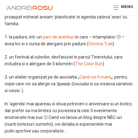
Se spune ca, daca vrem sa ni se ‘intample’ ceva, acel ‘ceva’ trebuie
MENU
notat in agenda / calendar :). Pentru sfarsitul de saptamana
proaspat incheiat aveam ‘planificate’ in agenda cateva ‘iesiri’ cu
familia:
1. la padure, intr-un
parc de aventuri
in care – intamplator 🙂 –
avea loc si o cursa de alergare prin padure (
Cernica Trail
).
2. un festival al culorilor, desfasurat in parcul Tineretului, care
includea si o alergare de 5 kilometri (
The Color Run
).
3. un atelier organizat pe de asociatia „
Cand voi fi mare
„, pentru
copiii care vor sa alerge ca
Speedy Gonzalez
si sa creasca sanatosi
si voiosi :).
In ‘agenda’ mai apareau si doua petreceri o aniversare si un botez,
dar prefer sa ma limitez cu povestea la cele 3 evenimente
enumerate mai sus 🙂 Cand voi lansa un blog despre NBC-uri
(nunti-botezuri-cumetrii), voi detalia si experientele mai
putin sportive sau corporatiste…