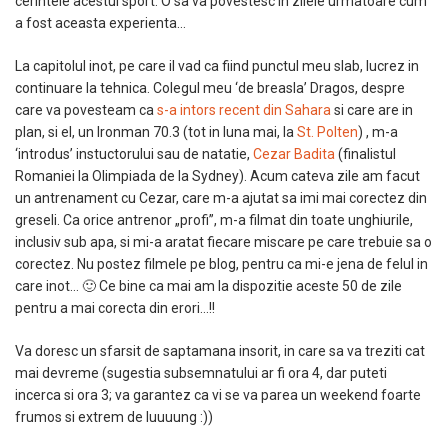
cerintele acestui sport. O sa va povestesc in zilele urmatoare cum
a fost aceasta experienta…
La capitolul inot, pe care il vad ca fiind punctul meu slab, lucrez in
continuare la tehnica. Colegul meu ‘de breasla’ Dragos, despre
care va povesteam ca
s-a intors recent din Sahara
si care are in
plan, si el, un Ironman 70.3 (tot in luna mai, la
St. Polten
) , m-a
‘introdus’ instuctorului sau de natatie,
Cezar Badita
(finalistul
Romaniei la Olimpiada de la Sydney). Acum cateva zile am facut
un antrenament cu Cezar, care m-a ajutat sa imi mai corectez din
greseli. Ca orice antrenor „profi”, m-a filmat din toate unghiurile,
inclusiv sub apa, si mi-a aratat fiecare miscare pe care trebuie sa o
corectez. Nu postez filmele pe blog, pentru ca mi-e jena de felul in
care inot… 🙂 Ce bine ca mai am la dispozitie aceste 50 de zile
pentru a mai corecta din erori…!!
Va doresc un sfarsit de saptamana insorit, in care sa va treziti cat
mai devreme (sugestia subsemnatului ar fi ora 4, dar puteti
incerca si ora 3; va garantez ca vi se va parea un weekend foarte
frumos si extrem de luuuung :))