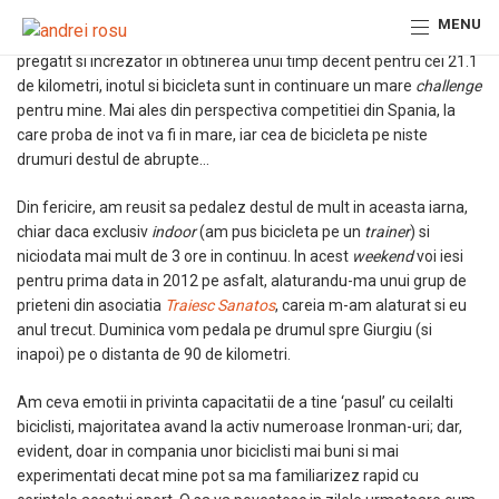
Au mai ramas doar 50 de zile pana la primul meu Ironman,
half
-ul
MENU
de la Mallorca din 12 mai. Daca la capitolul alergare ma simt bine
pregatit si increzator in obtinerea unui timp decent pentru cei 21.1
de kilometri, inotul si bicicleta sunt in continuare un mare
challenge
pentru mine. Mai ales din perspectiva competitiei din Spania, la
care proba de inot va fi in mare, iar cea de bicicleta pe niste
drumuri destul de abrupte…
Din fericire, am reusit sa pedalez destul de mult in aceasta iarna,
chiar daca exclusiv
indoor
(am pus bicicleta pe un
trainer
) si
niciodata mai mult de 3 ore in continuu. In acest
weekend
voi iesi
pentru prima data in 2012 pe asfalt, alaturandu-ma unui grup de
prieteni din asociatia
Traiesc Sanatos
, careia m-am alaturat si eu
anul trecut. Duminica vom pedala pe drumul spre Giurgiu (si
inapoi) pe o distanta de 90 de kilometri.
Am ceva emotii in privinta capacitatii de a tine ‘pasul’ cu ceilalti
biciclisti, majoritatea avand la activ numeroase Ironman-uri; dar,
evident, doar in compania unor biciclisti mai buni si mai
experimentati decat mine pot sa ma familiarizez rapid cu