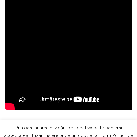
Copyright © 2019 AndreiRosu.org
Prin continuarea navigării pe acest website confirmi
Contact
Site de
84colors
acceptarea utilizării fişierelor de tip cookie conform Politicii de