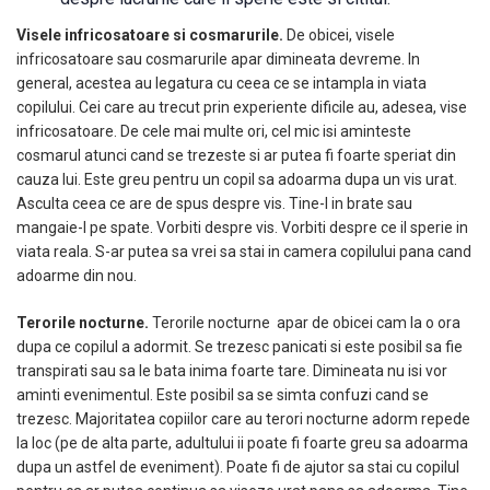
Visele infricosatoare si cosmarurile.
De obicei, visele
infricosatoare sau cosmarurile apar dimineata devreme. In
general, acestea au legatura cu ceea ce se intampla in viata
copilului. Cei care au trecut prin experiente dificile au, adesea, vise
infricosatoare. De cele mai multe ori, cel mic isi aminteste
cosmarul atunci cand se trezeste si ar putea fi foarte speriat din
cauza lui. Este greu pentru un copil sa adoarma dupa un vis urat.
Asculta ceea ce are de spus despre vis. Tine-l in brate sau
mangaie-l pe spate. Vorbiti despre vis. Vorbiti despre ce il sperie in
viata reala. S-ar putea sa vrei sa stai in camera copilului pana cand
adoarme din nou.
Terorile nocturne.
Terorile nocturne apar de obicei cam la o ora
dupa ce copilul a adormit. Se trezesc panicati si este posibil sa fie
transpirati sau sa le bata inima foarte tare. Dimineata nu isi vor
aminti evenimentul. Este posibil sa se simta confuzi cand se
trezesc. Majoritatea copiilor care au terori nocturne adorm repede
la loc (pe de alta parte, adultului ii poate fi foarte greu sa adoarma
dupa un astfel de eveniment). Poate fi de ajutor sa stai cu copilul