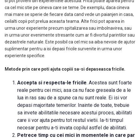
si pot proveni din experientele acestuia. Frica poate aparea pentru
ca cel mic stie pe cineva care se teme. De exemplu, daca cineva
mai mare se sperie de fiecare data cand vede un paianjen in casa,
ceilalti copii pot prelua aceasta teama. Alte frici pot aparea in
urma unor experiente precum spitalizarea sau imbolnavirea, sau
in urma unor evenimente stresante cum ar fi divortul parintilor sau
dezastrele naturale. Este posibil ca cel mic sa aiba nevoie de ajutor
suplimentar pentru a isi depasi fricile survenite in urma unor
experiente specifice.
Metode prin care poti ajuta copiii sa-si depaseasca fricile.
Accepta si respecta-le fricile
. Acestea sunt foarte
reale pentru cei mici, asa ca nu face greseala de a le
lua in ras sau de a spune ca nu sunt reale. Ei isi vor
depasi majoritate temerilor. Inainte de toate, trebuie
sa invete abilitatile necesare acestui proces, abilitati
care ii vor ajuta pentru tot restul vietii. Ia-ti timpul
necesar pentru a-ti invata copilul astfel de abilitati.
Petrece timp cu cei mici in momentele in care par