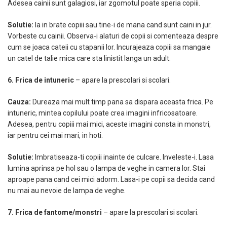
Adesea cainii sunt galagiosi, iar zgomotul poate speria copiii.
Solutie:
Ia in brate copiii sau tine-i de mana cand sunt caini in jur.
Vorbeste cu cainii. Observa-i alaturi de copii si comenteaza despre
cum se joaca cateii cu stapanii lor. Incurajeaza copiii sa mangaie
un catel de talie mica care sta linistit langa un adult.
6. Frica de intuneric
– apare la prescolari si scolari.
Cauza:
Dureaza mai mult timp pana sa dispara aceasta frica. Pe
intuneric, mintea copilului poate crea imagini infricosatoare.
Adesea, pentru copiii mai mici, aceste imagini consta in monstri,
iar pentru cei mai mari, in hoti.
Solutie:
Imbratiseaza-ti copiii inainte de culcare. Inveleste-i. Lasa
lumina aprinsa pe hol sau o lampa de veghe in camera lor. Stai
aproape pana cand cei mici adorm. Lasa-i pe copii sa decida cand
nu mai au nevoie de lampa de veghe.
7. Frica de fantome/monstri
– apare la prescolari si scolari.