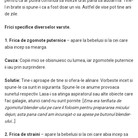
pentru ca ar putea continua sa viseze urat pana sa adoarma. Tine-
l in brate si spune-i ca a fost doar un vis. Astfel de vise pot tine ani
de zile.
Frici specifice diverselor varste.
1. Frica de zgomote puternice
– apare la bebelusi si la cei care
abia incep sa mearga.
Cauza:
Copiii mici se obisnuiesc cu lumea, iar zgomotele puternice
ii iau prin surprindere.
Solutie:
Tine-i aproape de tine si ofera-le alinare. Vorbeste incet si
spune-le ca sunt in siguranta. Spune-le ce anume provoaca
sunetul respectiv. Lasa-i sa atinga aspiratorul sau alte obiecte care
fac galagie, atunci cand nu sunt pornite. [
Ema era terifiata de
zgomotul blender-ului pe care il folosim pentru prepararea micului
dejun; asta pana cand am incurajat-o sa apese pe butonul blender-
ului…
]
2. Frica de straini
– apare la bebelusi si la cei care abia incep sa