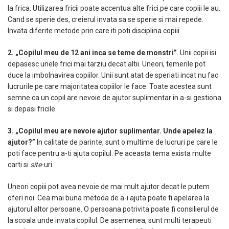
la frica. Utilizarea fricii poate accentua alte frici pe care copiii le au.
Cand se sperie des, creierul invata sa se sperie si mai repede.
Invata diferite metode prin care iti poti disciplina copiii.
2. „Copilul meu de 12 ani inca se teme de monstri”
. Unii copii isi
depasesc unele frici mai tarziu decat altii. Uneori, temerile pot
duce la imbolnavirea copiilor. Unii sunt atat de speriati incat nu fac
lucrurile pe care majoritatea copiilor le face. Toate acestea sunt
semne ca un copil are nevoie de ajutor suplimentar in a-si gestiona
si depasi fricile.
3. „Copilul meu are nevoie ajutor suplimentar. Unde apelez la
ajutor?”
In calitate de parinte, sunt o multime de lucruri pe care le
poti face pentru a-ti ajuta copilul. Pe aceasta tema exista multe
carti si
site
-uri.
Uneori copiii pot avea nevoie de mai mult ajutor decat le putem
oferi noi. Cea mai buna metoda de a-i ajuta poate fi apelarea la
ajutorul altor persoane. O persoana potrivita poate fi consilierul de
la scoala unde invata copilul. De asemenea, sunt multi terapeuti