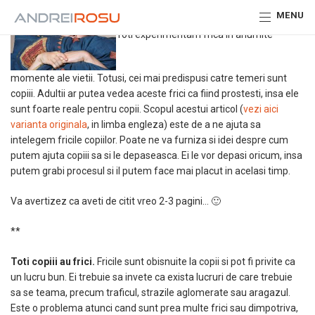
MENU
Toti experimentam frica in anumite
momente ale vietii. Totusi, cei mai predispusi catre temeri sunt
copiii. Adultii ar putea vedea aceste frici ca fiind prostesti, insa ele
sunt foarte reale pentru copii. Scopul acestui articol (
vezi aici
varianta originala
, in limba engleza) este de a ne ajuta sa
intelegem fricile copiilor. Poate ne va furniza si idei despre cum
putem ajuta copiii sa si le depaseasca. Ei le vor depasi oricum, insa
putem grabi procesul si il putem face mai placut in acelasi timp.
Va avertizez ca aveti de citit vreo 2-3 pagini… 🙂
**
Toti copiii au frici.
Fricile sunt obisnuite la copii si pot fi privite ca
un lucru bun. Ei trebuie sa invete ca exista lucruri de care trebuie
sa se teama, precum traficul, strazile aglomerate sau aragazul.
Este o problema atunci cand sunt prea multe frici sau dimpotriva,