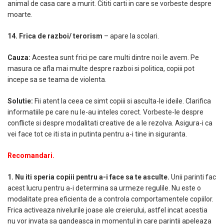
animal de casa care a murit. Cititi carti in care se vorbeste despre
moarte.
14. Frica de razboi/ terorism
– apare la scolari.
Cauza:
Acestea sunt frici pe care multi dintre noi le avem. Pe
masura ce afla mai multe despre razboi si politica, copiii pot
incepe sa se teama de violenta.
Solutie:
Fii atent la ceea ce simt copiii si asculta-le ideile. Clarifica
informatiile pe care nu le-au inteles corect. Vorbeste-le despre
conflicte si despre modalitati creative de a le rezolva. Asigura-i ca
vei face tot ce iti sta in putinta pentru a-i tine in siguranta.
Recomandari.
1. Nu iti speria copiii pentru a-i face sa te asculte.
Unii parinti fac
acest lucru pentru a-i determina sa urmeze regulile. Nu este o
modalitate prea eficienta de a controla comportamentele copiilor.
Frica activeaza nivelurile joase ale creierului, astfel incat acestia
nu vor invata sa gandeasca in momentul in care parintii apeleaza