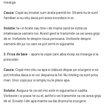
mearga.
Cauza:
Copiii au invatat cum arata parintii lor. Strainii nu le sunt
familiari si nu stiu daca pot avea incredere in ei.
Solutie:
Ia-i in brate sau tine-i de mana cand se ezita sa
intalneasca oameni noi. Acest gest le transmite ca vei avea grija
de ei. Vorbeste-le despre noua persoana. Vorbeste despre
oamenii din jur cu care se pot simti in siguranta.
3. Frica de baie
– apare la copiii care abia incep sa mearga si la
prescolari.
Cauza:
Copiii mici stiu ca apa si clabucii dispar pe scurgere si se
pot intreba daca si ei vor disparea la fel. Nu inteleg ca sunt prea
mari. Unor copii pur si simplu nu le place apa.
Solutie:
Asigura-te ca cel mic este in siguranta in cadita.
Vorbeste-i si joaca-te cu el, astfel ii vei transmite ca vei avea grija
de el. Scoate-l din apa inainte sa dai drumul la scurgere.