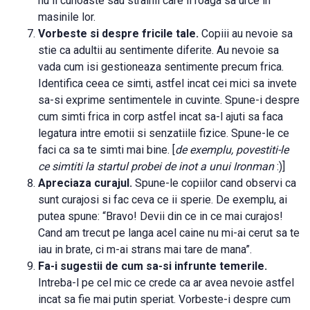
nu ii cunoaste sau strainii care il roaga sa urce in
masinile lor.
Vorbeste si despre fricile tale.
Copiii au nevoie sa
stie ca adultii au sentimente diferite. Au nevoie sa
vada cum isi gestioneaza sentimente precum frica.
Identifica ceea ce simti, astfel incat cei mici sa invete
sa-si exprime sentimentele in cuvinte. Spune-i despre
cum simti frica in corp astfel incat sa-l ajuti sa faca
legatura intre emotii si senzatiile fizice. Spune-le ce
faci ca sa te simti mai bine. [
de exemplu, povestiti-le
ce simtiti la startul probei de inot a unui Ironman
:)]
Apreciaza curajul.
Spune-le copiilor cand observi ca
sunt curajosi si fac ceva ce ii sperie. De exemplu, ai
putea spune: “Bravo! Devii din ce in ce mai curajos!
Cand am trecut pe langa acel caine nu mi-ai cerut sa te
iau in brate, ci m-ai strans mai tare de mana”.
Fa-i sugestii de cum sa-si infrunte temerile.
Intreba-l pe cel mic ce crede ca ar avea nevoie astfel
incat sa fie mai putin speriat. Vorbeste-i despre cum