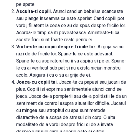
pe spate.
Asculta-ti copiii.
Atunci cand un bebelus scanceste
sau plange inseamna ca este speriat. Cand copiii pot
vorbi, fii atent la ceea ce au de spus despre fricile lor.
Acorda-le timp sa iti povesteasca. Aminteste-ti ca
aceste frici sunt foarte reale penru ei.
Vorbeste cu copiii despre fricile lor.
Ai grija sa nu
razi de de fricile lor. Spune-le ce este adevarat.
Spune-le ca aspiratorul nu ii va aspira si pe ei. Spune-
le ca ai verificat sub pat si nu exista niciun monstru
acolo. Asigura-i ca o sa ai grija de ei.
Joaca-cu copiii tai.
Joaca-te cu papusi sau jucarii de
plus. Copiii isi exprima sentimentele atunci cand se
joaca. Joaca de-a pompierii sau de-a politistii le da un
sentiment de control asupra situatiilor dificile. Jucatul
cu mingea sau stropitul cu apa sunt metode
distractive de a scapa de stresul din corp. O alta
modalitate de a vorbi despre frici si de a invata
despre lucrurile care ii sperie este si cititul.