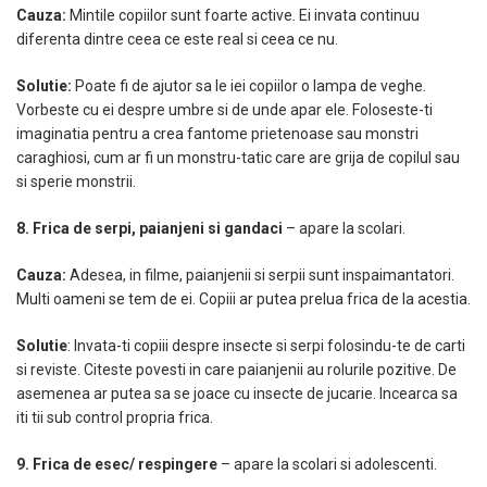
Cauza:
Mintile copiilor sunt foarte active. Ei invata continuu
diferenta dintre ceea ce este real si ceea ce nu.
Solutie:
Poate fi de ajutor sa le iei copiilor o lampa de veghe.
Vorbeste cu ei despre umbre si de unde apar ele. Foloseste-ti
imaginatia pentru a crea fantome prietenoase sau monstri
caraghiosi, cum ar fi un monstru-tatic care are grija de copilul sau
si sperie monstrii.
8. Frica de serpi, paianjeni si gandaci
– apare la scolari.
Cauza:
Adesea, in filme, paianjenii si serpii sunt inspaimantatori.
Multi oameni se tem de ei. Copiii ar putea prelua frica de la acestia.
Solutie
: Invata-ti copiii despre insecte si serpi folosindu-te de carti
si reviste. Citeste povesti in care paianjenii au rolurile pozitive. De
asemenea ar putea sa se joace cu insecte de jucarie. Incearca sa
iti tii sub control propria frica.
9. Frica de esec/ respingere
– apare la scolari si adolescenti.