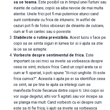
sa se teama.
Este posibil ca in timpul unei furtuni sau
inainte de culcare, copiii sa aiba nevoie de mai multa
atentie. Unele frici pot fi mai puternice atunci cand
sunt combinate cu frica de intuneric. In astfel de
cazuri pot fi de folos obiceiuri de dinainte de culcare,
cum ar fi un cantec sau o poveste.
Stabileste o rutina previzibila.
Acest lucru ii face pe
copii sa se simta siguri in lumea lor si ii ajuta sa stie
la ce sa se astepte.
Vorbeste despre sentimentul de frica.
Este
important ca cei mici sa invete sa vorbeasca despre
ceea ce simt, inclusiv frica. Cand un copil arata ca si
cum ar fi speriat, ii poti spune “Iti rozi unghiile. Iti este
frica cumva?”. Aceasta ii ajuta pe ei sa identifice ceea
ce simt, iar pe tine te ajuta sa intelegi cum se
manifesta fricile fiecaruia dintre copiii ti. Unii copii isi
vor suge degetul, altii vor fi agitati sau vor incepe sa
se planga mai mult. Cand vorbesti cu ei despre cum
este sa iti fie frica, ii ajuti sa invete sa vorbeasca