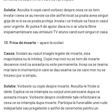
Solutie:
Asculta-ti copiii cand vorbesc despre ceea ce se tem.
Invata-i ceea ce au nevoie sa stie astfel incat sa poata avea singuri
grija de ei si sa se poata proteja. Invata-i ce trebuie sa faca in cazul
unor urgente. Ar putea fi de ajutor daca nu s-ar uita la filme
inspaimantatoare sau emisiuni TV atunci cand sunt singuri in casa.
13. Frica de moarte
– apare la scolari.
Cauza:
Scolarii au vazut imagini legate de moarte, insa
majoritatea nu le inteleg. Copiii mai mici nu se tem de moarte
deoarece cred ca aceasta nu este permanenta. Incep sa se teama
mai tare in momentul in care isi dau seama ca cei care mor nu se
trezesc pur si simplu.
Solutie:
Vorbeste cu copiii despre moarte. Asculta-le fricile si
ideile. Explica ce se intampla cu corpul unei persoane dupa ce
aceasta moare. Vorbeste despre credintele tale referitoare la
ceea ce se intampla dupa moarte. Participa la funeraliile unei rude
indepartate sau pregateste o astfel de ceremonie pentru un