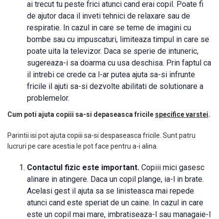
ai trecut tu peste frici atunci cand erai copil. Poate fi
de ajutor daca il inveti tehnici de relaxare sau de
respiratie. In cazul in care se teme de imagini cu
bombe sau cu impuscaturi, limiteaza timpul in care se
poate uita la televizor. Daca se sperie de intuneric,
sugereaza-i sa doarma cu usa deschisa. Prin faptul ca
il intrebi ce crede ca l-ar putea ajuta sa-si infrunte
fricile il ajuti sa-si dezvolte abilitati de solutionare a
problemelor.
Cum poti ajuta copiii sa-si depaseasca fricile
specifice varstei
.
Parintii isi pot ajuta copiii sa-si despaseasca fricile. Sunt patru
lucruri pe care acestia le pot face pentru a-i alina.
Contactul fizic este important.
Copiii mici gasesc
alinare in atingere. Daca un copil plange, ia-l in brate.
Acelasi gest il ajuta sa se linisteasca mai repede
atunci cand este speriat de un caine. In cazul in care
este un copil mai mare, imbratiseaza-l sau managaie-l