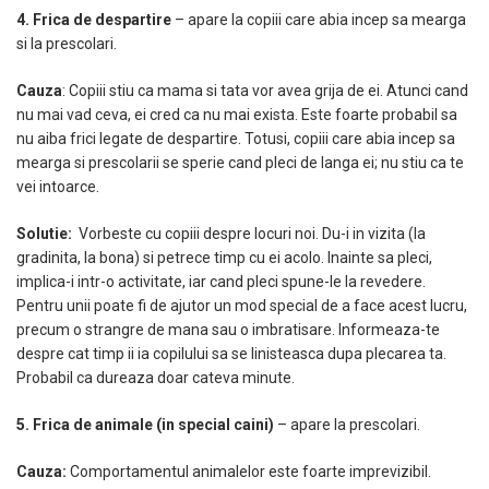
4. Frica de despartire
– apare la copiii care abia incep sa mearga
si la prescolari.
Cauza
: Copiii stiu ca mama si tata vor avea grija de ei. Atunci cand
nu mai vad ceva, ei cred ca nu mai exista. Este foarte probabil sa
nu aiba frici legate de despartire. Totusi, copiii care abia incep sa
mearga si prescolarii se sperie cand pleci de langa ei; nu stiu ca te
vei intoarce.
Solutie:
Vorbeste cu copiii despre locuri noi. Du-i in vizita (la
gradinita, la bona) si petrece timp cu ei acolo. Inainte sa pleci,
implica-i intr-o activitate, iar cand pleci spune-le la revedere.
Pentru unii poate fi de ajutor un mod special de a face acest lucru,
precum o strangre de mana sau o imbratisare. Informeaza-te
despre cat timp ii ia copilului sa se linisteasca dupa plecarea ta.
Probabil ca dureaza doar cateva minute.
5. Frica de animale (in special caini)
– apare la prescolari.
Cauza:
Comportamentul animalelor este foarte imprevizibil.