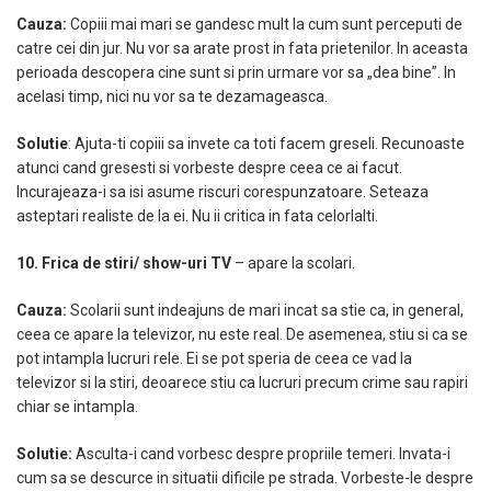
Cauza:
Copiii mai mari se gandesc mult la cum sunt perceputi de
catre cei din jur. Nu vor sa arate prost in fata prietenilor. In aceasta
perioada descopera cine sunt si prin urmare vor sa „dea bine”. In
acelasi timp, nici nu vor sa te dezamageasca.
Solutie
: Ajuta-ti copiii sa invete ca toti facem greseli. Recunoaste
atunci cand gresesti si vorbeste despre ceea ce ai facut.
Incurajeaza-i sa isi asume riscuri corespunzatoare. Seteaza
asteptari realiste de la ei. Nu ii critica in fata celorlalti.
10. Frica de stiri/ show-uri TV
– apare la scolari.
Cauza:
Scolarii sunt indeajuns de mari incat sa stie ca, in general,
ceea ce apare la televizor, nu este real. De asemenea, stiu si ca se
pot intampla lucruri rele. Ei se pot speria de ceea ce vad la
televizor si la stiri, deoarece stiu ca lucruri precum crime sau rapiri
chiar se intampla.
Solutie:
Asculta-i cand vorbesc despre propriile temeri. Invata-i
cum sa se descurce in situatii dificile pe strada. Vorbeste-le despre