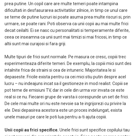
prea putine. Un copil care are multe temeri poate intampina
dificultati in desfasurarea activitatilor zilnice, in timp ce unul care
se teme de putine lucruri isi poate asuma prea multe riscuri si, prin
urmare, se poate rani. Poti observa ca unii copii au mai multe frici
decat ceilalti. Ei se nasc cu personalitati si temperamente diferite,
ceea ce inseamna ca unii sunt mai timizi si mai fricosi, in timp ce
altii sunt mai curajosi si fara griji.
Multe tipuri de frici sunt normale. Pe masura ce cresc, copiii trec
experimenteaza diferite temeri. De exemplu, la copiii mici sunt des
intalnite frica de straini si cea de intuneric. Majoritatea le si
depaseste. Fricile exista pentru ca cei mici stiu putin despre acel
lucru – nu indeajuns incat sa il gestioneze in mod realist. Copiii se
pot teme de emisiuni TV, dar in cele din urma vor invata ce este
real si ce nu. Fiecarei grupe de varsta ii corespunde un set de frici.
De cele mai multe ori nu este nevoie sa te ingrijorezi cu privire la
ele. Desi depasirea acestora este un proces indelungat, exista
unele masuri pe care le poti lua pentru a-ti ajuta copiii.
Unii copii au frici specifice.
Unele frici sunt specifice copilului tau