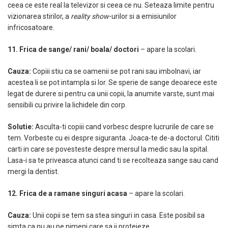
ceea ce este real la televizor si ceea ce nu. Seteaza limite pentru
vizionarea stirilor, a
reality show
-urilor si a emisiunilor
infricosatoare.
11. Frica de sange/ rani/ boala/ doctori
– apare la scolari.
Cauza:
Copiii stiu ca se oamenii se pot rani sau imbolnavi, iar
acestea li se pot intampla si lor. Se sperie de sange deoarece este
legat de durere si pentru ca unii copii, la anumite varste, sunt mai
sensibili cu privire la lichidele din corp.
Solutie:
Asculta-ti copiii cand vorbesc despre lucrurile de care se
tem. Vorbeste cu ei despre siguranta. Joaca-te de-a doctorul. Cititi
carti in care se povesteste despre mersul la medic sau la spital.
Lasa-i sa te priveasca atunci cand ti se recolteaza sange sau cand
mergi la dentist.
12. Frica de a ramane singuri acasa
– apare la scolari.
Cauza:
Unii copii se tem sa stea singuri in casa. Este posibil sa
simta ca nu au pe nimeni care sa ii protejeze.