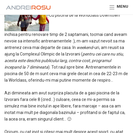
MENU
Cu piscina de la Worldclass Downtown
inchisa pentru renovare timp de 2 saptamani, tocmai cand aveam
nevoie sa intensific antrenamentele :), m-am vazut nevoit sa ma
antrenez ceva mai departe de casa. In
weekend
-uri, am reusit sa
ajung la Complexul Olimpic de la Izvorani (
pentru cei care nu stiu,
acesta este deschis publicului larg, contra-cost, programul
incepand la 7 dimineata
). Tot raul spre bine. Antrenamentele in
piscina de 50 de m sunt ceva mai grele decat in cea de 22-23 m de
la Worlclass, oferindu-mi mai putine momente de respiro…
Azi dimineata am avut surpriza placuta de a gasi piscina de la
Izvorani fara cele 8 (cred…) culoare, ceea ce mi-a permis sa
simulez mai bine inotul in ape libere, fara marcaje – asa ca am
inotat mai mult pe diagonala bazinului – profitand si de faptul ca,
la acea ora, eram singurul client… 🙂
Oricum, cu cat inot si citesc mai mult despre acest sport, cu atat