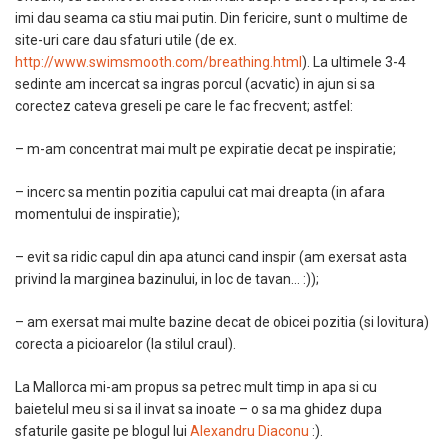
imi dau seama ca stiu mai putin. Din fericire, sunt o multime de
site-uri care dau sfaturi utile (de ex.
http://www.swimsmooth.com/breathing.html
). La ultimele 3-4
sedinte am incercat sa ingras porcul (acvatic) in ajun si sa
corectez cateva greseli pe care le fac frecvent; astfel:
– m-am concentrat mai mult pe expiratie decat pe inspiratie;
– incerc sa mentin pozitia capului cat mai dreapta (in afara
momentului de inspiratie);
– evit sa ridic capul din apa atunci cand inspir (am exersat asta
privind la marginea bazinului, in loc de tavan… :));
– am exersat mai multe bazine decat de obicei pozitia (si lovitura)
corecta a picioarelor (la stilul craul).
La Mallorca mi-am propus sa petrec mult timp in apa si cu
baietelul meu si sa il invat sa inoate – o sa ma ghidez dupa
sfaturile gasite pe blogul lui
Alexandru Diaconu
:).