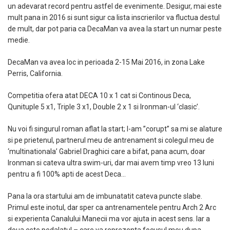
un adevarat record pentru astfel de evenimente. Desigur, mai este
mult pana in 2016 si sunt sigur ca lista inscrierilor va fluctua destul
de mult, dar pot paria ca DecaMan va avea la start un numar peste
medie.
DecaMan va avea loc in perioada 2-15 Mai 2016, in zona Lake
Perris, California.
Competitia ofera atat DECA 10 x 1 cat si Continous Deca,
Qunituple 5 x1, Triple 3 x1, Double 2 x 1 si Ironman-ul ‘clasic’.
Nu voi fi singurul roman aflat la start; l-am ”corupt” sa mi se alature
si pe prietenul, partnerul meu de antrenament si colegul meu de
‘multinationala’ Gabriel Draghici care a bifat, pana acum, doar
Ironman si cateva ultra swim-uri, dar mai avem timp vreo 13 luni
pentru a fi 100% apti de acest Deca…
Pana la ora startului am de imbunatatit cateva puncte slabe.
Primul este inotul, dar sper ca antrenamentele pentru Arch 2 Arc
si experienta Canalului Manecii ma vor ajuta in acest sens. Iar a
doua este pedalatul – care va reprezenta focusul meu dupa