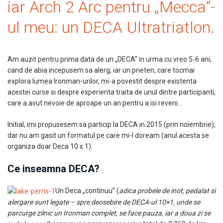
iar Arch 2 Arc pentru „Mecca”-
ul meu: un DECA Ultratriatlon.
Am auzit pentru prima data de un „DECA” in urma cu vreo 5-6 ani,
cand de abia incepusem sa alerg, iar un prieten, care tocmai
explora lumea Ironman-urilor, mi-a povestit despre existenta
acestei curse si despre experienta traita de unul dintre participanti,
care a avut nevoie de aproape un an pentru a isi reveni…
Initial, imi propusesem sa particip la DECA in 2015 (prin noiembrie),
dar nu am gasit un formatul pe care mi-l doream (anul acesta se
organiza doar Deca 10 x 1).
Ce inseamna DECA?
Un Deca „continuu” (
adica probele de inot, pedalat si
alergare sunt legate – spre deosebire de DECA-ul 10×1, unde se
parcurge zilnic un Ironman complet, se face pauza, iar a doua zi se