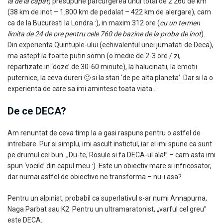
ia de la capat
) presupune parcurgerea unui total de 2.260 de km
(38 km de inot – 1.800 km de pedalat – 422 km de alergare), cam
ca de la Bucuresti la Londra :), in maxim 312 ore (
cu un termen
limita de 24 de ore pentru cele 760 de bazine de la proba de inot
).
Din experienta Quintuple-ului (echivalentul unei jumatati de Deca),
ma astept la foarte putin somn (o medie de 2-3 ore / zi,
repartizate in ‘doze’ de 30-60 minute), la halucinatii, la emotii
puternice, la ceva dureri 🙂 si la stari ‘de pe alta planeta’. Dar si la o
experienta de care sa imi amintesc toata viata…
De ce DECA?
Am renuntat de ceva timp la a gasi raspuns pentru o astfel de
intrebare. Pur si simplu, imi ascult instictul, iar el imi spune ca sunt
pe drumul cel bun. „Du-te, Rosule si fa DECA-ul ala!” – cam asta imi
spun ‘vocile’ din capul meu :). Este un obiectiv mare si infricosator,
dar numai astfel de obiective ne transforma – nu-i asa?
Pentru un alpinist, probabil ca superlativul s-ar numi Annapurna,
Naga Parbat sau K2. Pentru un ultramaratonist, „varful cel greu”
este DECA.