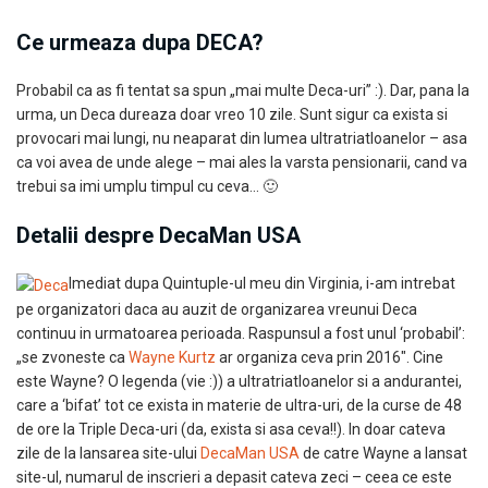
Ce urmeaza dupa DECA?
Probabil ca as fi tentat sa spun „mai multe Deca-uri” :). Dar, pana la
urma, un Deca dureaza doar vreo 10 zile. Sunt sigur ca exista si
provocari mai lungi, nu neaparat din lumea ultratriatloanelor – asa
ca voi avea de unde alege – mai ales la varsta pensionarii, cand va
trebui sa imi umplu timpul cu ceva… 🙂
Detalii despre DecaMan USA
Imediat dupa Quintuple-ul meu din Virginia, i-am intrebat
pe organizatori daca au auzit de organizarea vreunui Deca
continuu in urmatoarea perioada. Raspunsul a fost unul ‘probabil’:
„se zvoneste ca
Wayne Kurtz
ar organiza ceva prin 2016″. Cine
este Wayne? O legenda (vie :)) a ultratriatloanelor si a andurantei,
care a ‘bifat’ tot ce exista in materie de ultra-uri, de la curse de 48
de ore la Triple Deca-uri (da, exista si asa ceva!!). In doar cateva
zile de la lansarea site-ului
DecaMan USA
de catre Wayne a lansat
site-ul, numarul de inscrieri a depasit cateva zeci – ceea ce este