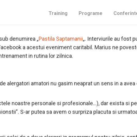
Training
Programe
Conferint
 luni realizam, impreuna cu Gabi Solomon, o serie de inte
sub denumirea „
Pastila Saptamanii
„. Interviurile au fost 
acebook a acestui eveniment caritabil. Marius ne poveste
antrenament in rutina lor zilnica.
u de alergatori amatori nu gasim neaprat un sens in a ave
tele noastre personale si profesionale…), dar exista si pe
onstii”. S-ar putea sa avem o surpriza placuta si urmatoa