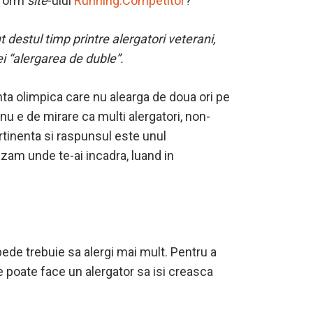
onform
site
-ului
Running.Competitor
?
 destul timp printre alergatori veterani,
i “alergarea de duble”.
nta olimpica care nu alearga de doua ori pe
 nu e de mirare ca multi alergatori, non-
ertinenta si raspunsul este unul
lizam unde te-ai incadra, luand in
pede trebuie sa alergi mai mult. Pentru a
e poate face un alergator sa isi creasca