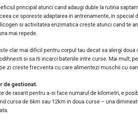
eficiul principal atunci cand adaugi duble la rutina sapt
n, ceea ce sporeste adaptarea in antrenamente, in special 
glicogen si activitatea enzimatica creste atunci cand te a
buna mai repede.
te clar mai dificil pentru corpul tau decat sa alergi doua 
dihnesti si sa iti incarci bateriile intre curse. Mai mult,
 pe zi creste frecventa cu care alimentezi muschii cu sang
r de gestionat.
te de rasarit pentru a-si face numarul de kilometri, e posib
and cursa de 6km sau 12km in doua curse – una dimineata s
eata.