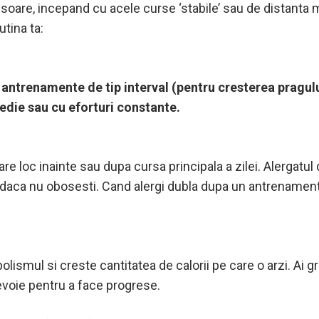
usoare, incepand cu acele curse ‘stabile’ sau de distanta m
utina ta:
antrenamente de tip interval (pentru cresterea pragului
edie sau cu eforturi constante.
 loc inainte sau dupa cursa principala a zilei. Alergatul di
aca nu obosesti. Cand alergi dubla dupa un antrenament dif
lismul si creste cantitatea de calorii pe care o arzi. Ai 
nevoie pentru a face progrese.