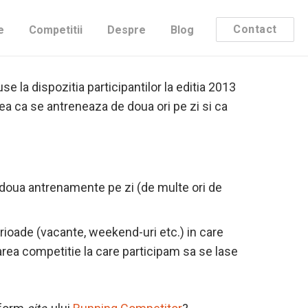
Contact
e
Competitii
Despre
Blog
rviuri cu Marius Ionescu – cel mai bun
puse la dispozitia participantilor la editia 2013
a ca se antreneaza de doua ori pe zi si ca
a doua antrenamente pe zi (de multe ori de
rioade (vacante, weekend-uri etc.) in care
rea competitie la care participam sa se lase