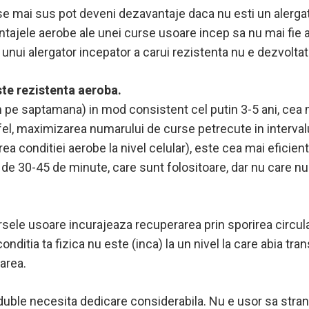
se mai sus pot deveni dezavantaje daca nu esti un alerga
tajele aerobe ale unei curse usoare incep sa nu mai fie as
 unui alergator incepator a carui rezistenta nu e dezvoltata
te rezistenta aeroba.
 pe saptamana) in mod consistent cel putin 3-5 ani, cea m
fel, maximizarea numarului de curse petrecute in interval
erea conditiei aerobe la nivel celular), este cea mai efic
mp de 30-45 de minute, care sunt folositoare, dar nu care n
rsele usoare incurajeaza recuperarea prin sporirea circula
ditia ta fizica nu este (inca) la un nivel la care abia tra
area.
duble necesita dedicare considerabila. Nu e usor sa strangi