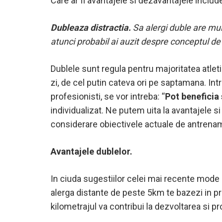
Care ar fi avantajele si dezavantajele includ
Dubleaza distractia.
Sa alergi duble are mul
atunci probabil ai auzit despre conceptul de
Dublele sunt regula pentru majoritatea atlet
zi, de cel putin cateva ori pe saptamana. Intr
profesionisti, se vor intreba: “
Pot beneficia 
individualizat. Ne putem uita la avantajele si
considerare obiectivele actuale de antrena
Avantajele dublelor.
In ciuda sugestiilor celei mai recente mode p
alerga distante de peste 5km te bazezi in pri
kilometrajul va contribui la dezvoltarea si p