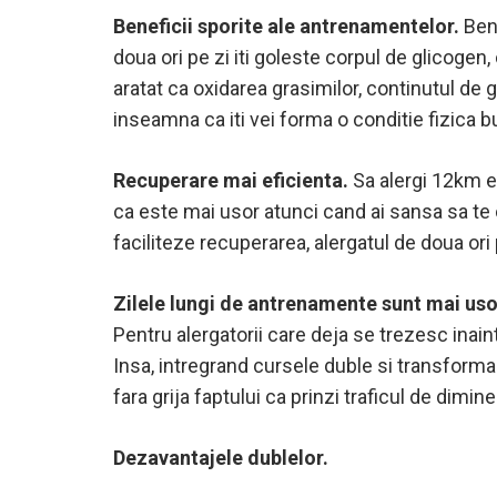
Beneficii sporite ale antrenamentelor.
Ben
doua ori pe zi iti goleste corpul de glicoge
aratat ca oxidarea grasimilor, continutul de 
inseamna ca iti vei forma o conditie fizica 
Recuperare mai eficienta.
Sa alergi 12km es
ca este mai usor atunci cand ai sansa sa te o
faciliteze recuperarea, alergatul de doua ori
Zilele lungi de antrenamente sunt mai uso
Pentru alergatorii care deja se trezesc inain
Insa, intregrand cursele duble si transform
fara grija faptului ca prinzi traficul de dimin
Dezavantajele dublelor.