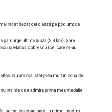
mai incet decat cei clasati pe podium; de
u a parcurge ultima bucla (2.8 km). Spre
Voicu si Marius Dobrescu (cei care m-au
uatlon. Nu am mai stat prea mult in zona de
ar nu inainte de a admira prima mea medalie
fal pe cat imi imaginam. In primul rand, m-