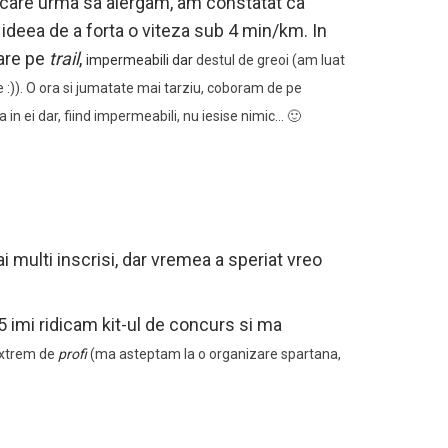
e care urma sa alergam, am constatat ca
deea de a forta o viteza sub 4 min/km. In
gare pe
trail
,
impermeabili
dar
destul de greoi (am luat
e :)). O ora si jumatate mai tarziu, coboram de pe
in ei dar, fiind impermeabili, nu iesise nimic… 🙂
 multi inscrisi, dar vremea a speriat vreo
.45 imi ridicam kit-ul de concurs si ma
xtrem de
profi
(ma asteptam la o organizare spartana,