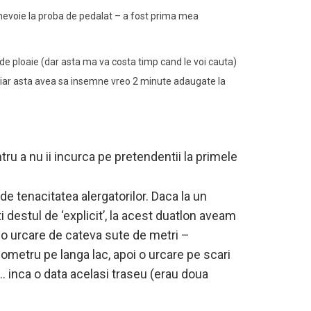
a nevoie la proba de pedalat – a fost prima mea
ri de ploaie (dar asta ma va costa timp cand le voi cauta)
, iar asta avea sa insemne vreo 2 minute adaugate la
ntru a nu ii incurca pe pretendentii la primele
de tenacitatea alergatorilor. Daca la un
i destul de ‘explicit’, la acest duatlon aveam
 o urcare de cateva sute de metri –
lometru pe langa lac, apoi o urcare pe scari
… inca o data acelasi traseu (erau doua