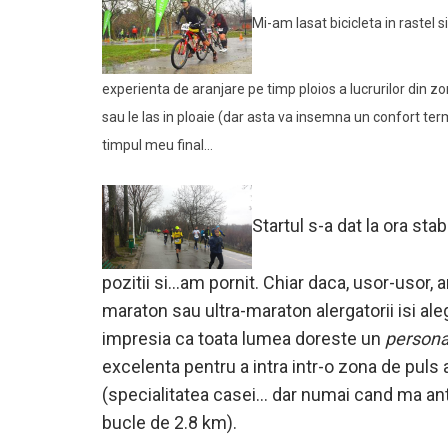
Mi-am lasat bicicleta in rastel 
experienta de aranjare pe timp ploios a lucrurilor din zon
sau le las in ploaie (dar asta va insemna un confort te
timpul meu final…
Startul s-a dat la ora sta
pozitii si…am pornit. Chiar daca, usor-usor, 
maraton sau ultra-maraton alergatorii isi aleg
impresia ca toata lumea doreste un
persona
excelenta pentru a intra intr-o zona de puls 
(specialitatea casei… dar numai cand ma antr
bucle de 2.8 km).