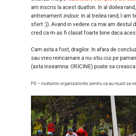
am inscris la acest duatlon. In al doilea ran
antrenament
indoor.
In al treilea rand, l-am
sfert :)). Avand in vedere ca mai am destul d
cred ca m-as fi clasat foarte bine daca aces
Cam asta a fost, dragilor. In afara de concl
sau vreo reincarnare a nu-stiu-cui pe paman
(asta inseamna: ORICINE) poate sa creasca p
PS – multumiri organizatorilor pentru ca au reusit sa ne s