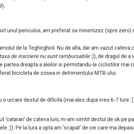
9).
ost unul periculos, am preferat sa minimizez (spre zero) ri
amolul de la Teghirghiol. Nu de alta, dar am vazut cateva ca
i taxa de inscriere nu sunt rambursabile
:)), de dragul de a 
partea dreapta a aleilor si permitandu-le ciclistilor mai
ferat bicicleta de sosea in detrimentului MTB-ului.
 o urcare destul de dificila (mai ales dupa vreo 6-7 ture :)
ut ‘catarari’ de cateva luni, m-am simtit destul de ok pe 
ele :)). Pe la tura a opta am ‘scapat’ de cei care ma depas