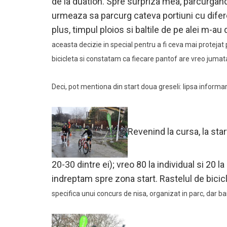
de la duatlon. Spre surpriza mea, parcurgan
urmeaza sa parcurg cateva portiuni cu difer
plus, timpul ploios si baltile de pe alei m-
aceasta decizie in special pentru a fi ceva mai protejat
bicicleta si constatam ca fiecare pantof are vreo jumata
Deci, pot mentiona din start doua greseli: lipsa informar
Revenind la cursa, la sta
20-30 dintre ei); vreo 80 la individual si 20 l
indreptam spre zona start. Rastelul de bicicl
specifica unui concurs de nisa, organizat in parc, dar bai