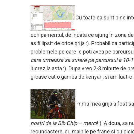
Cu toate ca sunt bine int
echipamentul, de indata ce ajung in zona de t
as fi lipsit de orice grija :). Probabil ca part
problemele pe care le poti avea pe parcursul
care urmeaza sa sufere pe parcursul a 10-1
lucrez la asta :). Dupa vreo 2-3 minute de pr
groase cat o gamba de kenyan, si am luat-o 
Prima mea grija a fost sa 
nostri de la Bib Chip – merci
!!). A doua, sa 
recunoastere, cu mainile pe frane si cu picio