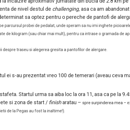
d la incalzire aproximativ jumatate din bucla de 2.8 km p
enta de nivel destul de
challenging,
asa ca am abandonat i
au determinat sa optez pentru o pereche de pantofi de aler
 pe parcursul probei de pedalat, unde speram sa nu imi inghete picioarel
te de kilogram (sau chiar mai mult), pentru ca intrase o gramada de apa 
ii despre traseu si alegerea gresita a pantofilor de alergare.
rtul ei s-au prezentat vreo 100 de temerari (aveau ceva mai
a stafeta. Startul urma sa aiba loc la ora 11, asa ca pe la 9
ete si zona de start /
finish
aratau –
spre surpinderea mea
–
e
etii de la Pegas au fost la inaltime!).