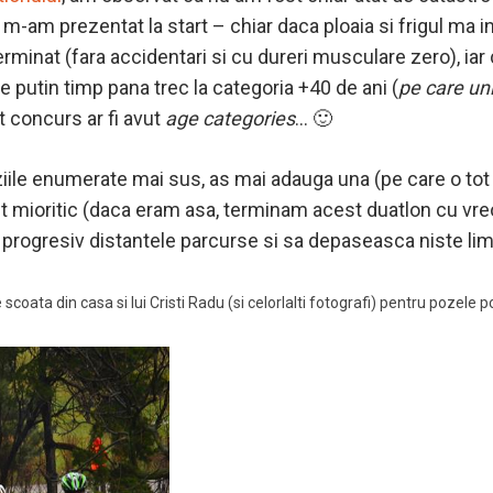
d, m-am prezentat la start – chiar daca ploaia si frigul m
 terminat (fara accidentari si cu dureri musculare zero), ia
e putin timp pana trec la categoria +40 de ani (
pe care un
t concurs ar fi avut
age categories
… 🙂
uziile enumerate mai sus, as mai adauga una (pe care o tot
t mioritic (daca eram asa, terminam acest duatlon cu vre
rogresiv distantele parcurse si sa depaseasca niste lim
coata din casa si lui Cristi Radu (si celorlalti fotografi) pentru pozele po