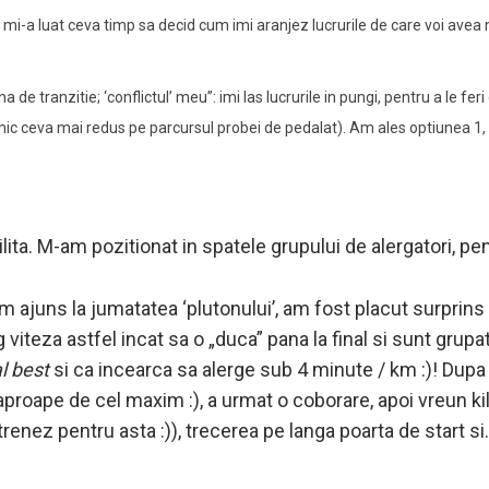
si mi-a luat ceva timp sa decid cum imi aranjez lucrurile de care voi ave
a de tranzitie; ‘conflictul’ meu”: imi las lucrurile in pungi, pentru a le fe
rmic ceva mai redus pe parcursul probei de pedalat). Am ales optiunea 1
bilita. M-am pozitionat in spatele grupului de alergatori, pe
am ajuns la jumatatea ‘plutonului’, am fost placut surprins 
 viteza astfel incat sa o „duca” pana la final si sunt grupat
l best
si ca incearca sa alerge sub 4 minute / km :)! Dupa
aproape de cel maxim :), a urmat o coborare, apoi vreun ki
enez pentru asta :)), trecerea pe langa poarta de start si