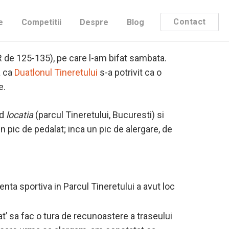
Contact
e
Competitii
Despre
Blog
nd-ul care a trecut, un ultim antrenament
HR de 125-135), pe care l-am bifat sambata.
a ca
Duatlonul Tineretului
s-a potrivit ca o
e.
nd
locatia
(parcul Tineretului, Bucuresti) si
n pic de pedalat; inca un pic de alergare, de
enta sportiva in Parcul Tineretului a avut loc
at’ sa fac o tura de recunoastere a traseului