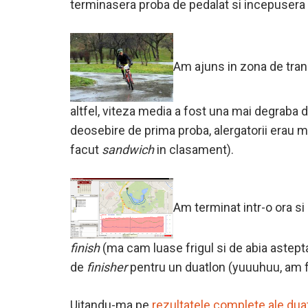
terminasera proba de pedalat si incepusera
Am ajuns in zona de tran
altfel, viteza media a fost una mai degraba d
deosebire de prima proba, alergatorii erau m
facut
sandwich
in clasament).
Am terminat intr-o ora si
finish
(ma cam luase frigul si de abia astept
de
finisher
pentru un duatlon (yuuuhuu, am fa
Uitandu-ma pe
rezultatele complete ale dua