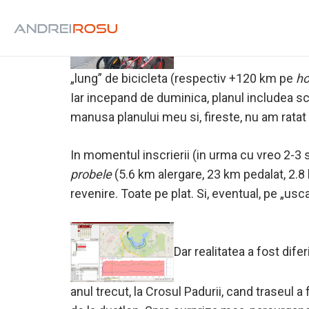
Planul meu de antrenamen
„lung” de bicicleta (respectiv +120 km pe
ho
Iar incepand de duminica, planul includea sca
manusa planului meu si, fireste, nu am ratat 
In momentul inscrierii (in urma cu vreo 2-
probele
(5.6 km alergare, 23 km pedalat, 2.8 
revenire. Toate pe plat. Si, eventual, pe „usc
Dar realitatea a fost dife
anul trecut, la Crosul Padurii, cand traseul 