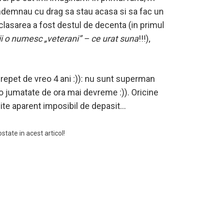
a indemnau cu drag sa stau acasa si sa fac un
r clasarea a fost destul de decenta (in primul
ii o numesc „veterani” – ce urat suna
!!!),
 repet de vreo 4 ani :)): nu sunt superman
o jumatate de ora mai devreme :)). Oricine
ite aparent imposibil de depasit…
state in acest articol!