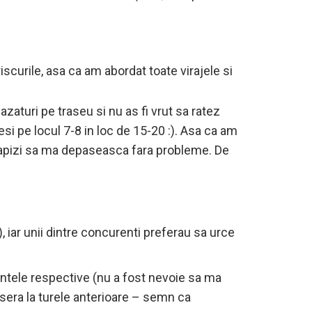
scurile, asa ca am abordat toate virajele si
zaturi pe traseu si nu as fi vrut sa ratez
iesi pe locul 7-8 in loc de 15-20 :). Asa ca am
 rapizi sa ma depaseasca fara probleme. De
), iar unii dintre concurenti preferau sa urce
pantele respective (nu a fost nevoie sa ma
isera la turele anterioare – semn ca