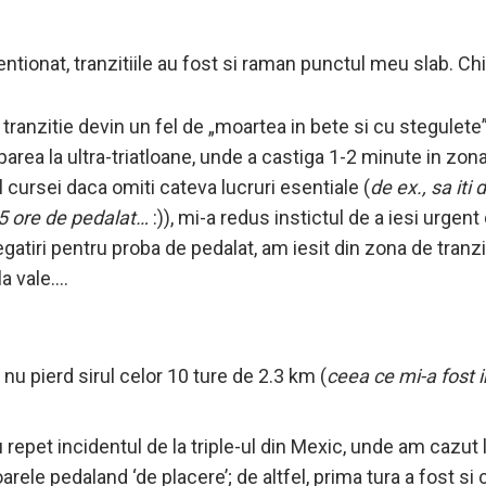
entionat, tranzitiile au fost si raman punctul meu slab. Chi
ranzitie devin un fel de „moartea in bete si cu stegulete”
iciparea la ultra-triatloane, unde a castiga 1-2 minute in zon
 cursei daca omiti cateva lucruri esentiale (
de ex., sa iti
5 ore de pedalat…
:)), mi-a redus instictul de a iesi urgen
egatiri pentru proba de pedalat, am iesit din zona de tranz
la vale….
nu pierd sirul celor 10 ture de 2.3 km (
ceea ce mi-a fost i
nu repet incidentul de la triple-ul din Mexic, unde am cazut
arele pedaland ‘de placere’; de altfel, prima tura a fost si