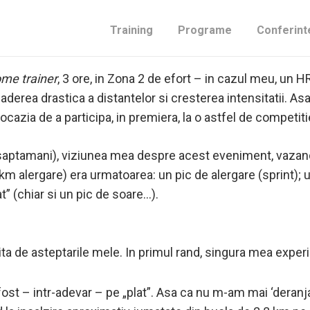
Training
Programe
Conferint
t pentru triatlonul de la Abu Dhabi presupunea, in weeke
me trainer
, 3 ore, in Zona 2 de efort – in cazul meu, un 
derea drastica a distantelor si cresterea intensitatii. As
ocazia de a participa, in premiera, la o astfel de competiti
3 saptamani), viziunea mea despre acest eveniment, vaza
km alergare) era urmatoarea: un pic de alergare (sprint); u
at” (chiar si un pic de soare…).
rita de asteptarile mele. In primul rand, singura mea experi
a fost – intr-adevar – pe „plat”. Asa ca nu m-am mai ‘deranj