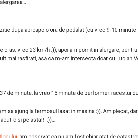
 alergarea…
zitie dupa aproape o ora de pedalat (cu vreo 9-10 minute 
e oras: vreo 23 km/h :)), apoi am pornit in alergare, pentr
ult mai rasfirati, asa ca m-am intersecta doar cu Lucian 
 37 de minute, la vreo 15 minute de performerii acestui d
am sa ajung la termosul lasat in masina :)). Am plecat, d
cut-o si pe asta!!! :))…
tlonului
, am observat ca nu am fost chiar atat de catastro