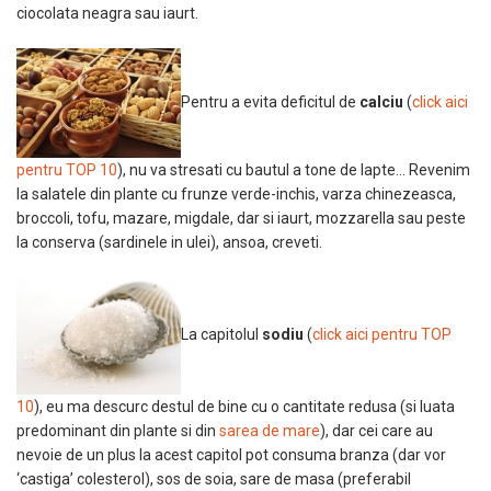
ciocolata neagra sau iaurt.
Pentru a evita deficitul de
calciu
(
click aici
pentru TOP 10
), nu va stresati cu bautul a tone de lapte… Revenim
la salatele din plante cu frunze verde-inchis, varza chinezeasca,
broccoli, tofu, mazare, migdale, dar si iaurt, mozzarella sau peste
la conserva (sardinele in ulei), ansoa, creveti.
La capitolul
sodiu
(
click aici pentru TOP
10
), eu ma descurc destul de bine cu o cantitate redusa (si luata
predominant din plante si din
sarea de mare
), dar cei care au
nevoie de un plus la acest capitol pot consuma branza (dar vor
‘castiga’ colesterol), sos de soia, sare de masa (preferabil