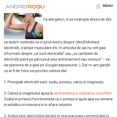
MENU
Ca alergatori, ni se intampla destul de des
sa auzim vorbindu-se in jurul nostru despre (des)hidratare,
electroliti, crampe musculare etc. In articolul de azi nu veti gasi
informatii despre „ce sunt electrolitii” sau „ce cantitate de
electroliti pierd pe parcursul unui antrenament sau concurs” – va
las placerea de a gasi pe
Google
raspunsurile :). Dar m-am gandit
ca ar fi de folos sa punctez cateva idei.
1. Principalii electroliti sunt: sodiu, potasiu, calciu si magneziu.
2. Calciul si magneziul ajuta la
contractarea si relaxarea muschilor
.
Sodiul si potasiul functioneaza ca o pompa si ajuta apa sa ramana
in echilibru in interiorul si in afara celulelor.
3. Sodiul este electrolitul pierdut in cea mai mare concentratie in