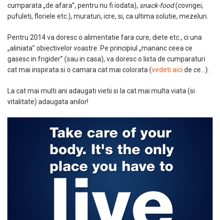
cumparata „de afara”, pentru nu fi iodata),
snack-food
(covrigei,
pufuleti, floriele etc.), muraturi, icre, si, ca ultima solutie, mezeluri.
Pentru 2014 va doresc o alimentatie fara cure, diete etc., ci una
„aliniata” obiectivelor voastre. Pe principiul „mananc ceea ce
gasesc in frigider” (sau in casa), va doresc o lista de cumparaturi
cat mai inspirata si o camara cat mai colorata (
vedeti aici
de ce…).
La cat mai multi ani adaugati vietii si la cat mai multa viata (si
vitalitate) adaugata anilor!