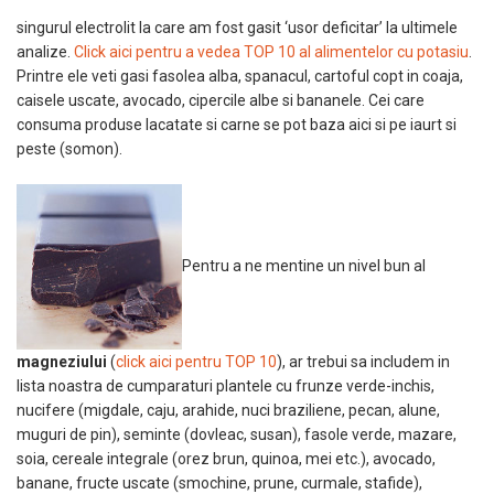
singurul electrolit la care am fost gasit ‘usor deficitar’ la ultimele
analize.
Click aici pentru a vedea TOP 10 al alimentelor cu potasiu
.
Printre ele veti gasi fasolea alba, spanacul, cartoful copt in coaja,
caisele uscate, avocado, cipercile albe si bananele. Cei care
consuma produse lacatate si carne se pot baza aici si pe iaurt si
peste (somon).
Pentru a ne mentine un nivel bun al
magneziului
(
click aici pentru TOP 10
), ar trebui sa includem in
lista noastra de cumparaturi plantele cu frunze verde-inchis,
nucifere (migdale, caju, arahide, nuci braziliene, pecan, alune,
muguri de pin), seminte (dovleac, susan), fasole verde, mazare,
soia, cereale integrale (orez brun, quinoa, mei etc.), avocado,
banane, fructe uscate (smochine, prune, curmale, stafide),