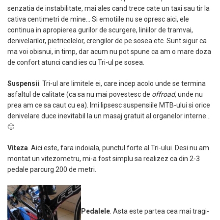
senzatia de instabilitate, mai ales cand trece cate un taxi sau tir la
cativa centimetri de mine… Si emotiile nu se opresc aici, ele
continua in apropierea gurilor de scurgere, liniilor de tramvai,
denivelarilor, pietricelelor, crengilor de pe sosea etc. Sunt sigur ca
ma voi obisnui, in timp, dar acum nu pot spune ca am o mare doza
de confort atunci cand ies cu Tri-ul pe sosea.
Suspensii
. Tri-ul are limitele ei, care incep acolo unde se termina
asfaltul de calitate (ca sa nu mai povestesc de
offroad
, unde nu
prea am ce sa caut cu ea). Imi lipsesc suspensiile MTB-ului si orice
denivelare duce inevitabil la un masaj gratuit al organelor interne…
🙂
Viteza
. Aici este, fara indoiala, punctul forte al Tri-ului. Desi nu am
montat un vitezometru, mi-a fost simplu sa realizez ca din 2-3
pedale parcurg 200 de metri.
Pedalele
. Asta este partea cea mai tragi-