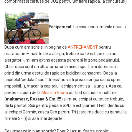
comprimat si cartuse de CO2 pentru umflare rapida, la concursuri).
Echipament
. La casa noua, mobila noua :).
Dupa cum am scris si in pagina de
ANTRENAMENT
pentru
maratoane – inainte de a alerga, trebuie sa te echipezi ca un
alergator -, mi-am extins aceasta parere si in zona pedalatului.
Chiar daca sunt un ultra-amator in acest sport, imi doresc sa ii
prind din urma destul de rapid pe biciclistii consacrati. Daca la
capitolul ‘pedalat’ sau ‘fitness’ nu va fi prea usor (ca sa nu spun
imposibil…), macar la capitolul ‘echipament’ sa ii ajung :). Asa ca,
prietenii nostri de la
Mos Ion Roata
au fost din nou la inaltime
(
multumesc, Roxana & Emil!!!
) si m-au echipat cu tot ce trebuie,
de la pantofi Sidi pentru pedale SPD la echipament Felt identic cu
al echipei Garmin, casca Giro pentru Tri (care ma duce cu gandul la
filmele SF :)) si asa mai departe…
Ce urmeaza in plan sportiv? Doar 2 lucruri, foarte simple: