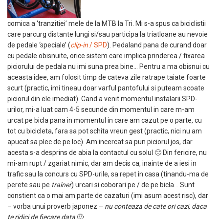
comica a ‘tranzitiei’ mele de la MTB la Tri. Mi s-a spus ca biciclistii
care parcurg distante lungi si/sau participa la triatloane au nevoie
de pedale ‘speciale’ (
clip-in
/ SPD
). Pedaland pana de curand doar
cu pedale obisnuite, orice sistem care implica prinderea / fixarea
piciorului de pedala nu imi suna prea bine… Pentru a ma obisnui cu
aceasta idee, am folosit timp de cateva zile ratrape taiate foarte
scurt (practic, imi tineau doar varful pantofului si puteam scoate
piciorul din ele imediat). Cand a venit momentul instalarii SPD-
urilor, mi-a luat cam 4-5 secunde din momentul in care m-am
urcat pe bicla pana in momentul in care am cazut pe o parte, cu
tot cu bicicleta, fara sa pot schita vreun gest (practic, nici nu am
apucat sa plec de pe loc). Am incercat sa pun piciorul jos, dar
acesta s-a desprins de abia la contactul cu solul 🙂 Din fericire, nu
mi-am rupt / zgariat nimic, dar am decis ca, inainte de a iesi in
trafic sau la concurs cu SPD-urile, sa repet in casa (tinandu-ma de
perete sau pe
trainer
) urcari si coborari pe / de pe bicla… Sunt
constient ca o mai am parte de cazaturi (imi asum acest risc), dar
– vorba unui proverb japonez –
nu conteaza de cate ori cazi, daca
te ridici de fiecare data
🙂