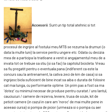
Accesorii
. Sunt un tip total atehnic si tot
procesul de ingrijire al fostului meu MTB se rezuma la drumuri (o
data la multe luni) la service pentru ungere etc. Odata cu decizia
mea de a participa la triatloane a venit si angajamentul meu de a
invata tot ce trebuie sa stiu (si sa fac) la capitolul bicicleta. Vreau
sa fiu pregatit pentru o eventuala pana (indiferent ca este la
concurs sau la antrenament, la cativa zeci de km de casa) si sa
ingrijesc bicla suficicent de bine incat sa aiba o durata de folosire
cat mai lunga, cu performante optime. Un prim pas a fost sa ma
‘dotez’ cu minimul necesar de produse pentru curatat / uns lantul,
cauciucuri / camere de rezerva, leviere, trusa de scule, kit de
peticit camere (in cazul in care am ‘noroc’ de mai multe pene in
aceeasi cursa) si pompa de picior (urmeaza si o pompa cu aer