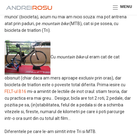
Daca acum cateva saptamani ma gaseam in situatia in care visului
MENU
meu de a participa la triatloane ii lipsea unul dintre ‘obiectele
muncii’ (bicicleta), acum nu mai am nicio scuza: ma pot antrena
atat prin paduri, pe
mountain bike
(MTB), cat si pe sosea, cu
bicicleta de triatlon (Tri).
Cu
mountain bike
-ul eram cat de cat
obisnuit (chiar daca am mers aproape exclusiv prin oras), dar
bicicleta de triatlon este o poveste total diferita. Prima iesire cu
FELT-ul B16
mi-a amintit de lectiile de inot craul: stiam teoria, dar
cu practica era mai greu… Desigur, bicla are tot 2 roti, 2 pedale, dar
pozitia pe sa, (in)stabilitatea, felul de a pedala si de a schimba
vitezele si, fireste, numarul de kilometri pe care ii poti parcurge
intr-o ora sunt din cu totul alt film…
Diferentele pe care le-am simtit intre Tri si MTB.