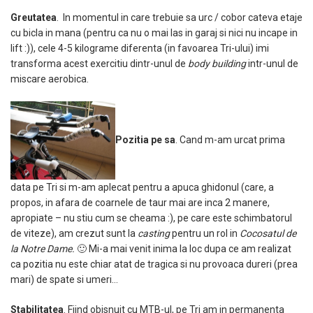
Greutatea
. In momentul in care trebuie sa urc / cobor cateva etaje
cu bicla in mana (pentru ca nu o mai las in garaj si nici nu incape in
lift :)), cele 4-5 kilograme diferenta (in favoarea Tri-ului) imi
transforma acest exercitiu dintr-unul de
body building
intr-unul de
miscare aerobica.
Pozitia pe sa
. Cand m-am urcat prima
data pe Tri si m-am aplecat pentru a apuca ghidonul (care, a
propos, in afara de coarnele de taur mai are inca 2 manere,
apropiate – nu stiu cum se cheama :), pe care este schimbatorul
de viteze), am crezut sunt la
casting
pentru un rol in
Cocosatul de
la Notre Dame.
🙂 Mi-a mai venit inima la loc dupa ce am realizat
ca pozitia nu este chiar atat de tragica si nu provoaca dureri (prea
mari) de spate si umeri…
Stabilitatea
. Fiind obisnuit cu MTB-ul, pe Tri am in permanenta