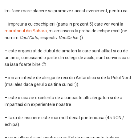
Imi face mare placere sa promovez acest eveniment, pentru ca:
– impreuna cu coechipierii (pana in prezent 5) care vor veni la
maratonul din Sahara
, m-am inscris la proba de echipe mixt (ne
numim
Cool Cats
, respectiv
Vanilla Ice
:)).
– este organizat de clubul de amatori la care sunt afiliat si eu de
un an si, cunoscand o parte din colegii de acolo, sunt convins ca o
sa iasa foarte bine 🙂
– imi aminteste de alergarile reci din Antarctica si de la Polul Nord
(mai ales daca gerul o sa tina cu noi :))
– este o ocazie excelenta de a cunoaste alti alergatori si de a
impartasi din experientele noastre.
– taxa de inscriere este mai mult decat prietenoasa (45 RON /
echipa).
– nu in ultimul rand, pentru ca astfel de evenimente trebuie