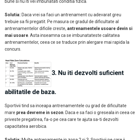
bune si nu iti vei imbunatati conditia fizica.
Solutia:
Daca vrei sa faci un antrenament cu adevarat greu
trebuie sa fii pregatit. Pe masura ce gradul de dificultate al
antrenamentelor dificile creste,
antrenamentele usoare devin si
mai usoare
. Asta inseamna ca se imbunatateste calitatea
antrenamentelor, ceea ce se traduce prin alergare mai rapida la
concurs.
3. Nu iti dezvolti suficient
abilitatile de baza.
Sportivii tind sa inceapa antrenamentele cu grad de dificultate
mare
prea devreme in sezon
. Daca e sa faci o greseala in ceea ce
priveste pregatirea, fa-o pe cea care te ajuta sa-ti dezvolti
capacitatea aerobica.
Solutia:
Multe antrenamente in zona 2 si 3. Sportivii pe care ii