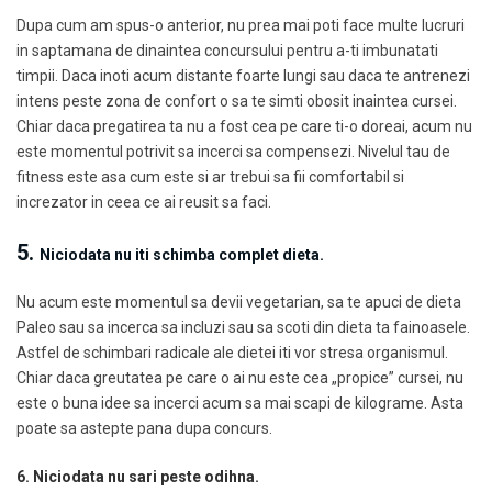
Dupa cum am spus-o anterior, nu prea mai poti face multe lucruri
in saptamana de dinaintea concursului pentru a-ti imbunatati
timpii. Daca inoti acum distante foarte lungi sau daca te antrenezi
intens peste zona de confort o sa te simti obosit inaintea cursei.
Chiar daca pregatirea ta nu a fost cea pe care ti-o doreai, acum nu
este momentul potrivit sa incerci sa compensezi. Nivelul tau de
fitness este asa cum este si ar trebui sa fii comfortabil si
increzator in ceea ce ai reusit sa faci.
5.
Niciodata nu iti schimba complet dieta.
Nu acum este momentul sa devii vegetarian, sa te apuci de dieta
Paleo sau sa incerca sa incluzi sau sa scoti din dieta ta fainoasele.
Astfel de schimbari radicale ale dietei iti vor stresa organismul.
Chiar daca greutatea pe care o ai nu este cea „propice” cursei, nu
este o buna idee sa incerci acum sa mai scapi de kilograme. Asta
poate sa astepte pana dupa concurs.
6.
Niciodata nu sari peste odihna.