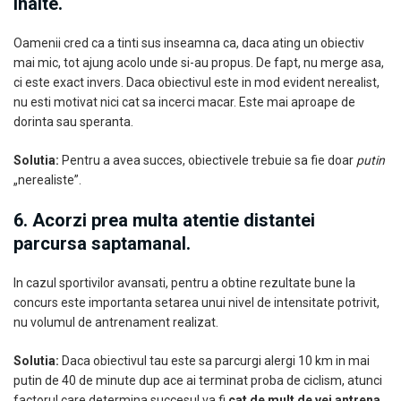
inalte.
Oamenii cred ca a tinti sus inseamna ca, daca ating un obiectiv
mai mic, tot ajung acolo unde si-au propus. De fapt, nu merge asa,
ci este exact invers. Daca obiectivul este in mod evident nerealist,
nu esti motivat nici cat sa incerci macar. Este mai aproape de
dorinta sau speranta.
Solutia:
Pentru a avea succes, obiectivele trebuie sa fie doar
putin
„nerealiste”.
6. Acorzi prea multa atentie distantei
parcursa saptamanal.
In cazul sportivilor avansati, pentru a obtine rezultate bune la
concurs este importanta setarea unui nivel de intensitate potrivit,
nu volumul de antrenament realizat.
Solutia:
Daca obiectivul tau este sa parcurgi alergi 10 km in mai
putin de 40 de minute dup ace ai terminat proba de ciclism, atunci
factorul care determina succesul va fi
cat de mult de vei antrena