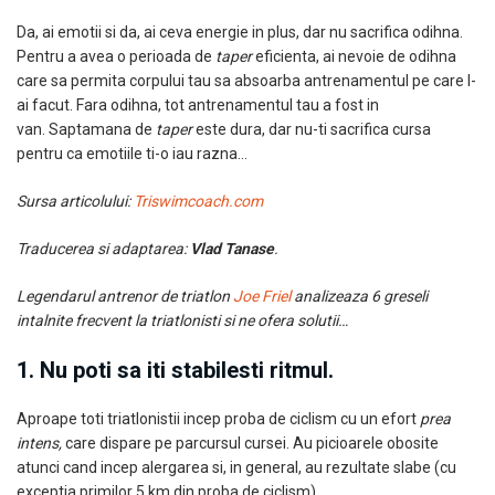
Da, ai emotii si da, ai ceva energie in plus, dar nu sacrifica odihna.
Pentru a avea o perioada de
taper
eficienta, ai nevoie de odihna
care sa permita corpului tau sa absoarba antrenamentul pe care l-
ai facut. Fara odihna, tot antrenamentul tau a fost in
van. Saptamana de
taper
este dura, dar nu-ti sacrifica cursa
pentru ca emotiile ti-o iau razna…
Sursa articolului:
Triswimcoach.com
Traducerea si adaptarea:
Vlad Tanase
.
Legendarul antrenor de triatlon
Joe Friel
analizeaza 6 greseli
intalnite frecvent la triatlonisti si ne ofera solutii…
1. Nu poti sa iti stabilesti ritmul.
Aproape toti triatlonistii incep proba de ciclism cu un efort
prea
intens,
care dispare pe parcursul cursei. Au picioarele obosite
atunci cand incep alergarea si, in general, au rezultate slabe (cu
exceptia primilor 5 km din proba de ciclism).