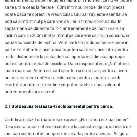
este momentul sa perfectionezi asta. Din moment ce nu vei putea
sa te uiti la ceas la fiecare 100m in timpul probei de inot (decat
poate daca te opresti la vreun caiac sau baliza), este esential sa
poti sa simti ritmul pe care vrei sa il ai in timpul concursului. In
saptamana de dinainte fa 2-4 antrenamente de inot in care sa
incluzi cam 5x200m inot la ritmul pe care vrei sa il ai in concurs, cu
pauze suficiente de odihna. Verifica-ti timpii dupa fiecare serie in
parte. Intreaba-te sincer daca ai putea sa mentii acel ritm pentru
restul distantei de la proba de inot, apoi sa iesi din apa aproape
odihnit pentru proba de bicicleta. Daca raspunsul este „Nu” atunci
las-o mai usor. Astea nu sunt sprinturi si nu le faci pentru a avea
un antrenament util! Faci seriile astea pentru a putea resimti
efortul si pentru a-ti mentine corpul activ chiar daca volumul
antrenamentului a scazut.
2. Intotdeauna testeaza-ti echipamentul pentru cursa.
Cu totii am auzit urmatoarea expresie: „Nimic nou in ziua cursei.”
Desi exista totusi cateva exceptii de la aceasta regula, ochelarii de
inot sau costumul de neopren nu se afla printre acestea. Asigura-