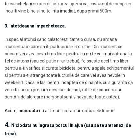
te ca ochelarii nu permit intrarea apei si ca, costumul de neopren
inca iti vine bine si nu te irita imediat, dupa primii 500m.
3. Intotdeauna impacheteaza.
In special atunci cand calatoresti catre o cursa, nu amana
momentul in care sa iti pui lucrurile in ordine. Din moment ce
oricum vei avea ceva timp liber pentru ca nu te vei mai antrena la
fel de intens (sau cel putin n-ar trebui), foloseste acel timp liber
pentru a-ti verifica si curata bicicleta, pentru a spala echipamentul
si pentru a-ti strange toate lucrurile de care vei avea nevoie in
weekend. Daca le lasi pentru noaptea de dinainte, cu siguranta ca
vei uita lucruri precum ochelarii de inot, rotile de concurs sau
pantofii de alergare (personal sunt vinovat de toate astea).
Acum,
niciodata
nu ar trebui sa faci urmatoarele lucruri:
4.
Niciodata nu ingrasa porcul in ajun (sau sa te antrenezi de
frica).