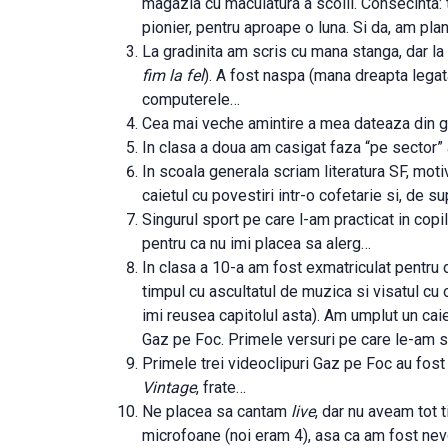
magazia cu maculatura a scolii. Consecinta: 
pionier, pentru aproape o luna. Si da, am pla
La gradinita am scris cu mana stanga, dar la
fim la fel
). A fost naspa (mana dreapta legata
computerele…
Cea mai veche amintire a mea dateaza din gradi
In clasa a doua am casigat faza “pe sector” 
In scoala generala scriam literatura SF, motiv
caietul cu povestiri intr-o cofetarie si, de s
Singurul sport pe care l-am practicat in copila
pentru ca nu imi placea sa alerg…
In clasa a 10-a am fost exmatriculat pentru 
timpul cu ascultatul de muzica si visatul cu 
imi reusea capitolul asta). Am umplut un cai
Gaz pe Foc. Primele versuri pe care le-am s
Primele trei videoclipuri Gaz pe Foc au fost
Vintage
, frate…
Ne placea sa cantam
live
, dar nu aveam tot 
microfoane (noi eram 4), asa ca am fost nevoi