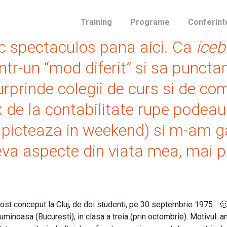
e vremea cand lucram intr-o comp
Training
Programe
Conferint
mic spectaculos pana aici. Ca
iceb
ntr-un “mod diferit” si sa puncta
urprinde colegii de curs si de co
 de la contabilitate rupe podeau
dit picteaza in weekend) si m-am 
teva aspecte din viata mea, mai 
ost conceput la Cluj, de doi studenti, pe 30 septembrie 1975… 
Luminoasa (Bucuresti), in clasa a treia (prin octombrie). Motivul: 