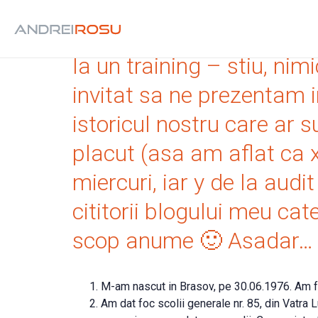
In urma cu cativa ani, p
la un training – stiu, ni
invitat sa ne prezentam i
istoricul nostru care ar s
placut (asa am aflat ca x
miercuri, iar y de la au
cititorii blogului meu ca
scop anume 🙂 Asadar…
M-am nascut in Brasov, pe 30.06.1976. Am f
Am dat foc scolii generale nr. 85, din Vatra 