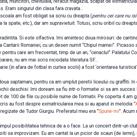
tata, muncitori, cheltuiala, refacut magazia, scapat de exmatricul
ns. Eram singurul din clasa fara cravata…
 scoala am fost obligat sa scriu cu dreapta (
pentru cei care nu i
 la spate, etc.), dar am supravietuit. Totusi, scriu oribil cu dreap
ntita. Si este olfactiva. Imi amintesc doua mirosuri: de cantina (or
a Cantarii Romaniei, cu un desen numit “Chipul mamei”. Picasso a
 pentru care am frecventat, timp de un an, “cenaclul” Palatului Copi
uparare, nu am mai scris niciodata literatura SF…
rie (in afara de fotbal in curtea scolii) a fost ‘orientarea turistica’
doua saptamani, pentru ca am umplut peretii liceului cu graffiti.
ochii deschisi. Imi doream sa fiu intr-o formatie si sa am succes la
et de 100 de file cu posibile nume de formatii. Pe coperta 4 am ga
cris au fost despre exmatricularea mea si au aparut in melodia “
 regizate de Tudor Giurgiu. Preferatul meu era “
Spune-mi
”. Acum 
timpul posibilitatea tehnica de a o face. La un concert dintr-un cl
ti sa improvizam. Eu am cantat la un picior de scaun (de lemn), ia