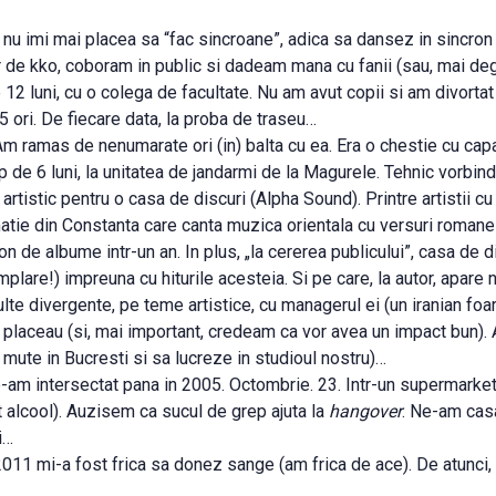
nu imi mai placea sa “fac sincroane”, adica sa dansez in sincron c
par de kko, coboram in public si dadeam mana cu fanii (sau, mai de
 12 luni, cu o colega de facultate. Nu am avut copii si am divort
 ori. De fiecare data, la proba de traseu…
 Am ramas de nenumarate ori (in) balta cu ea. Era o chestie cu ca
 de 6 luni, la unitatea de jandarmi de la Magurele. Tehnic vorbin
rtistic pentru o casa de discuri (Alpha Sound). Printre artistii c
tie din Constanta care canta muzica orientala cu versuri romanes
n de albume intr-un an. In plus, „la cererea publicului”, casa de d
plare!) impreuna cu hiturile acesteia. Si pe care, la autor, apa
te divergente, pe teme artistice, cu managerul ei (un iranian foa
i placeau (si, mai important, credeam ca vor avea un impact bun)
ute in Bucresti si sa lucreze in studioul nostru)…
ne-am intersectat pana in 2005. Octombrie. 23. Intr-un supermarke
 alcool). Auzisem ca sucul de grep ajuta la
hangover
. Ne-am casa
i…
011 mi-a fost frica sa donez sange (am frica de ace). De atunci