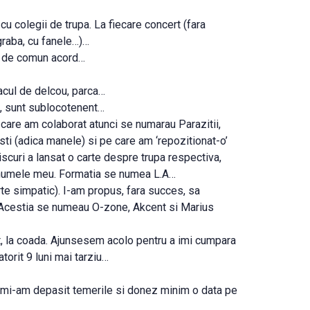
u colegii de trupa. La fiecare concert (fara
graba, cu fanele…)…
at de comun acord…
pacul de delcou, parca…
d, sunt sublocotenent…
u care am colaborat atunci se numarau Parazitii,
ti (adica manele) si pe care am ‘repozitionat-o’
iscuri a lansat o carte despre trupa respectiva,
re numele meu. Formatia se numea L.A…
rte simpatic). I-am propus, fara succes, sa
. Acestia se numeau O-zone, Akcent si Marius
t, la coada. Ajunsesem acolo pentru a imi cumpara
torit 9 luni mai tarziu…
, mi-am depasit temerile si donez minim o data pe