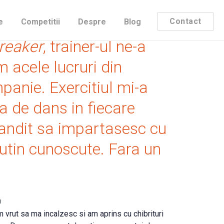
anie de leasing, am fost
Contact
e
Competitii
Despre
Blog
reaker
, trainer-ul ne-a
m acele lucruri din
mpanie. Exercitiul mi-a
a de dans in fiecare
gandit sa impartasesc cu
putin cunoscute. Fara un

am vrut sa ma incalzesc si am aprins cu chibrituri