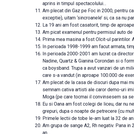
aprins in timpul spectacolului…
Am plecat din Gaz pe Foc in 2000, pentru ca 
exceptie), uitam ‘sincroanele’ si, ca sa nu 
La 19 ani am fost casatorit, timp de aproape
Am picat examenul pentru permisul auto de 5
Prima mea masina a fost Olcit-ul parintilor.
In perioada 1998-1999 am facut armata, timp
In perioada 2000-2001 am lucrat ca director a
Nadine, Quartz & Gianina Corondan si o forma
ca boysband. Trupa a avut vanzari de un milio
care s-a vandut (in aproape 100.000 de exem
Am plecat de la casa de discuri dupa mai mul
semnam cativa artisti ale caror demo-uri im
Moga (pe care tocmai il convinsesem sa se m
Eu si Oana am fost colegi de liceu, dar nu 
grepuri, dupa o noapte de petrecere (cu mult
Primele lectii de tobe le-am luat la 32 de an
Am grupa de sange A2, Rh negativ. Pana in 2
an…