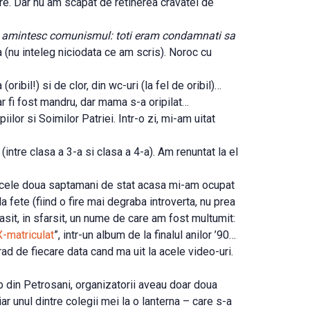
are. Dar nu am scapat de retinerea cravatei de
si amintesc comunismul: toti eram condamnati sa
ta (nu inteleg niciodata ce am scris). Noroc cu
ibil!) si de clor, din wc-uri (la fel de oribil)…
r fi fost mandru, dar mama s-a oripilat…
ilor si Soimilor Patriei. Intr-o zi, mi-am uitat
 (intre clasa a 3-a si clasa a 4-a). Am renuntat la el
 In cele doua saptamani de stat acasa mi-am ocupat
 fete (fiind o fire mai degraba introverta, nu prea
sit, in sfarsit, un nume de care am fost multumit:
X-matriculat
”, intr-un album de la finalul anilor ’90…
rad de fiecare data cand ma uit la acele video-uri.
ub din Petrosani, organizatorii aveau doar doua
r unul dintre colegii mei la o lanterna – care s-a