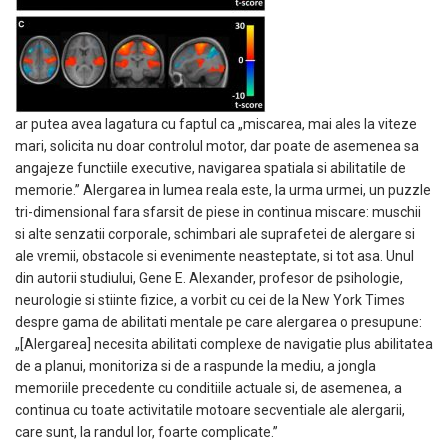
ar putea avea lagatura cu faptul ca „miscarea, mai ales la viteze
mari, solicita nu doar controlul motor, dar poate de asemenea sa
angajeze functiile executive, navigarea spatiala si abilitatile de
memorie.”
Alergarea in lumea reala este, la urma urmei, un puzzle
tri-dimensional fara sfarsit de piese in continua miscare: muschii
si alte senzatii corporale, schimbari ale suprafetei de alergare si
ale vremii, obstacole si evenimente neasteptate, si tot asa. Unul
din autorii studiului, Gene E. Alexander, profesor de psihologie,
neurologie si stiinte fizice, a vorbit cu cei de la New York Times
despre gama de abilitati mentale pe care alergarea o presupune:
„[Alergarea] necesita abilitati complexe de navigatie plus abilitatea
de a planui, monitoriza si de a raspunde la mediu, a jongla
memoriile precedente cu conditiile actuale si, de asemenea, a
continua cu toate activitatile motoare secventiale ale alergarii,
care sunt, la randul lor, foarte complicate.”