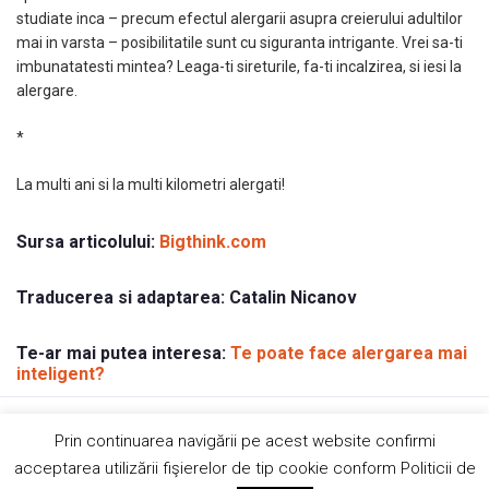
studiate inca – precum efectul alergarii asupra creierului adultilor
mai in varsta – posibilitatile sunt cu siguranta intrigante. Vrei sa-ti
imbunatatesti mintea? Leaga-ti sireturile, fa-ti incalzirea, si iesi la
alergare.
*
La multi ani si la multi kilometri alergati!
Sursa articolului:
Bigthink.com
Traducerea si adaptarea:
Catalin Nicanov
Te-ar mai putea interesa:
Te poate face alergarea mai
inteligent?
Copyright © 2019 AndreiRosu.org
Prin continuarea navigării pe acest website confirmi
Contact
Site de
84colors
acceptarea utilizării fişierelor de tip cookie conform Politicii de