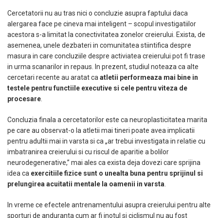
Cercetatorii nu au tras nici o concluzie asupra faptului daca
alergarea face pe cineva mai inteligent – scopul investigatiilor
acestora s-a limitat la conectivitatea zonelor creierului. Exista, de
asemenea, unele dezbateri in comunitatea stiintifica despre
masura in care concluziile despre activiatea creierului pot fi trase
in urma scanarilor in repaus. In prezent, studiul noteaza ca alte
cercetari recente au aratat ca
atletii performeaza mai bine in
testele pentru functiile executive si cele pentru viteza de
procesare
.
Concluzia finala a cercetatorilor este ca neuroplasticitatea marita
pe care au observat-o la atletii mai tineri poate avea implicatii
pentru adultii mai in varsta si ca „ar trebui investigata in relatie cu
imbatranirea creierului si cu riscul de aparitie a bolilor
neurodegenerative,” mai ales ca exista deja dovezi care sprijina
idea ca
exercitiile fizice sunt o unealta buna pentru sprijinul si
prelungirea acuitatii mentale la oamenii in varsta
.
In vreme ce efectele antrenamentului asupra creierului pentru alte
sporturi de anduranta cum ar fi inotul si ciclismul nu au fost