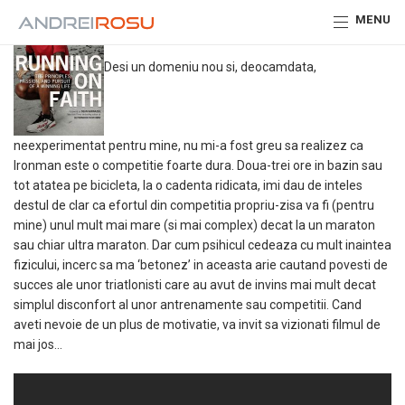
MENU
Desi un domeniu nou si, deocamdata,
neexperimentat pentru mine, nu mi-a fost greu sa realizez ca
Ironman este o competitie foarte dura. Doua-trei ore in bazin sau
tot atatea pe bicicleta, la o cadenta ridicata, imi dau de inteles
destul de clar ca efortul din competitia propriu-zisa va fi (pentru
mine) unul mult mai mare (si mai complex) decat la un maraton
sau chiar ultra maraton. Dar cum psihicul cedeaza cu mult inaintea
fizicului, incerc sa ma ‘betonez’ in aceasta arie cautand povesti de
succes ale unor triatlonisti care au avut de invins mai mult decat
simplul disconfort al unor antrenamente sau competitii. Cand
aveti nevoie de un plus de motivatie, va invit sa vizionati filmul de
mai jos…