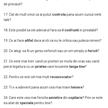
de precauti?
17. Cat de mult crezi ca ai putut
controla
pana acum cursul vietii
tale?
18. Este posibil sa stii adevarul fara sa
il confrunti
in prealabil?
19. Ce ai face
altfel
daca ai sti ca nu te critica sau judeca nimeni?
20. Ce alegi: sa fii un geniu nefericit sau un om simplu si
fericit
?
21. Ce este mai trist: cand un prieten se muta din oras sau cand
pierzi legatura cu un
prieten
care locuieste
lang
a
tine
?
22. Pentru ce esti cel mai mult
recunoscator
?
23. Ti s-a adeverit pana acum cea mai mare
temere
?
24. Care este cea mai fericita
amintire
din
copilarie
? Prin ce este
ea atat de
special
a
pentru tine?