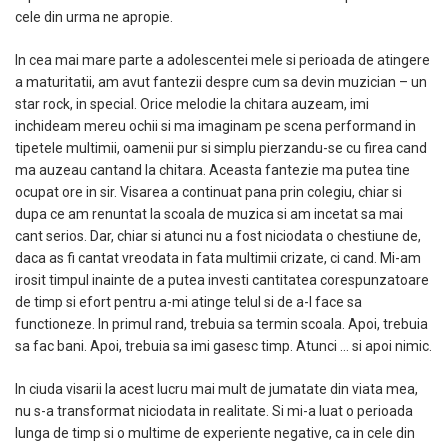
cele din urma ne apropie.
In cea mai mare parte a adolescentei mele si perioada de atingere
a maturitatii, am avut fantezii despre cum sa devin muzician – un
star rock, in special. Orice melodie la chitara auzeam, imi
inchideam mereu ochii si ma imaginam pe scena performand in
tipetele multimii, oamenii pur si simplu pierzandu-se cu firea cand
ma auzeau cantand la chitara. Aceasta fantezie ma putea tine
ocupat ore in sir. Visarea a continuat pana prin colegiu, chiar si
dupa ce am renuntat la scoala de muzica si am incetat sa mai
cant serios. Dar, chiar si atunci nu a fost niciodata o chestiune de,
daca as fi cantat vreodata in fata multimii crizate, ci cand. Mi-am
irosit timpul inainte de a putea investi cantitatea corespunzatoare
de timp si efort pentru a-mi atinge telul si de a-l face sa
functioneze. In primul rand, trebuia sa termin scoala. Apoi, trebuia
sa fac bani. Apoi, trebuia sa imi gasesc timp. Atunci … si apoi nimic.
In ciuda visarii la acest lucru mai mult de jumatate din viata mea,
nu s-a transformat niciodata in realitate. Si mi-a luat o perioada
lunga de timp si o multime de experiente negative, ca in cele din