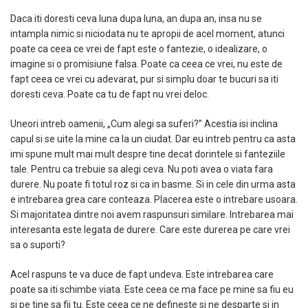
Daca iti doresti ceva luna dupa luna, an dupa an, insa nu se
intampla nimic si niciodata nu te apropii de acel moment, atunci
poate ca ceea ce vrei de fapt este o fantezie, o idealizare, o
imagine si o promisiune falsa. Poate ca ceea ce vrei, nu este de
fapt ceea ce vrei cu adevarat, pur si simplu doar te bucuri sa iti
doresti ceva. Poate ca tu de fapt nu vrei deloc.
Uneori intreb oamenii, „Cum alegi sa suferi?” Acestia isi inclina
capul si se uite la mine ca la un ciudat. Dar eu intreb pentru ca asta
imi spune mult mai mult despre tine decat dorintele si fanteziile
tale. Pentru ca trebuie sa alegi ceva. Nu poti avea o viata fara
durere. Nu poate fi totul roz si ca in basme. Si in cele din urma asta
e intrebarea grea care conteaza. Placerea este o intrebare usoara.
Si majoritatea dintre noi avem raspunsuri similare. Intrebarea mai
interesanta este legata de durere. Care este durerea pe care vrei
sa o suporti?
Acel raspuns te va duce de fapt undeva. Este intrebarea care
poate sa iti schimbe viata. Este ceea ce ma face pe mine sa fiu eu
si pe tine sa fii tu. Este ceea ce ne defineste si ne desparte si in