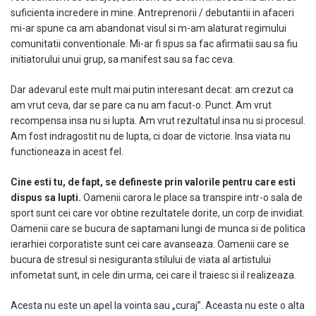
suficienta incredere in mine. Antreprenorii / debutantii in afaceri
mi-ar spune ca am abandonat visul si m-am alaturat regimului
comunitatii conventionale. Mi-ar fi spus sa fac afirmatii sau sa fiu
initiatorului unui grup, sa manifest sau sa fac ceva.
Dar adevarul este mult mai putin interesant decat: am crezut ca
am vrut ceva, dar se pare ca nu am facut-o. Punct.
Am vrut
recompensa insa nu si lupta. Am vrut rezultatul insa nu si procesul.
Am fost indragostit nu de lupta, ci doar de victorie. Insa viata nu
functioneaza in acest fel.
Cine esti tu, de fapt, se defineste prin valorile pentru care esti
dispus sa lupti.
Oamenii carora le place sa transpire intr-o sala de
sport sunt cei care vor obtine rezultatele dorite, un corp de invidiat.
Oamenii care se bucura de saptamani lungi de munca si de politica
ierarhiei corporatiste sunt cei care avanseaza. Oamenii care se
bucura de stresul si nesiguranta stilului de viata al artistului
infometat sunt, in cele din urma, cei care il traiesc si il realizeaza.
Acesta nu este un apel la vointa sau „curaj”. Aceasta nu este o alta