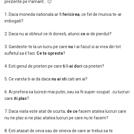
prezente pe Pamant… 🙂
1. Daca moneda nationala ar fi
fericirea
, ce fel de munca te-ar
imbogati?
2. Daca nu ai obtinut ce iti doresti, atunci
ce
ai de pierdut?
3. Gandeste-te la un lucru pe care
nu
l-ai facut si ai vrea din tot
sufletul sa il faci.
Ce te opreste
?
4. Esti genul de prieten pe care
t
i l-ai dori
ca prieten?
5. Ce varsta ti-ai da daca
nu ai sti
cati ani ai?
6. Ai prefera sa lucrezi mai putin, sau sa fii super-ocupat…cu lucruri
care
iti plac
?
7. Daca viata este atat de scurta,
d
e ce
facem atatea lucruri care
nu ne plac si ne plac atatea lucruri pe care nu le facem?
8. Esti atasat de ceva sau de cineva de care ar trebui sa te