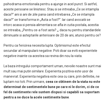
psihodrama emotionala pentru a ajunge in acel punct. Si astfel,
aceste persoane se linistesc. Stau si se intreaba „Ce se intampla
daca?” ani si ani de zile pana cand intrebarea „Ce se intampla
daca?” se transforma in „Asta a fost?”. Iar cand avocatii se
intorc
acasa si pensia alimentara se afla in cutia postala, acestia
se intreaba, „Pentru ce-a fost asta? „, daca nu pentru standardele
diminuate si asteptarile anterioare de 20 de ani, atunci pentru ce?
Pentru ca fericirea necesita lupta. Optimismul este efectul
secundar al manipularii negative. Poti doar sa eviti experientele
negative inainte ca acestea sa revina din nou la viata.
La baza intregului comportament uman, nevoile noastre sunt mai
mult sau mai putin similare. Experienta pozitiva este usor de
manevrat. Experienta negativa este cea cu care, prin definitie, ne
luptam noi toti. Prin urmare,
ceea ce obtinem de la viata nu este
determinat de sentimentele bune pe care ni le dorim, ci de ce
fel de sentimente rele suntem dispusi si capabili sa suportam
pentru a ne duce la acele sentimente bune
.