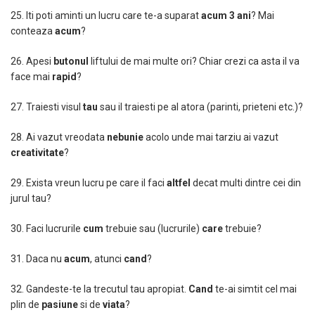
25. Iti poti aminti un lucru care te-a suparat
acum 3 ani
? Mai
conteaza
acum
?
26. Apesi
butonul
liftului de mai multe ori? Chiar crezi ca asta il va
face mai
rapid
?
27. Traiesti visul
t
a
u
sau il traiesti pe al atora (parinti, prieteni etc.)?
28. Ai vazut vreodata
nebunie
acolo unde mai tarziu ai vazut
creativitate
?
29. Exista vreun lucru pe care il faci
altfel
decat multi dintre cei din
jurul tau?
30. Faci lucrurile
cum
trebuie sau (lucrurile)
care
trebuie?
31. Daca nu
acum
, atunci
cand
?
32. Gandeste-te la trecutul tau apropiat.
Cand
te-ai simtit cel mai
plin de
pasiune
si de
via
t
a
?