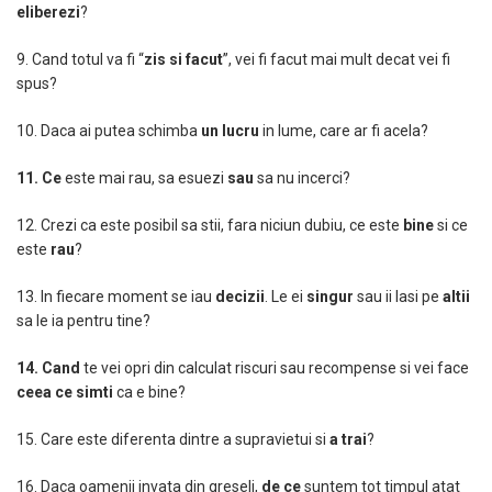
eliberezi
?
9. Cand totul va fi “
zis
s
i facut
”, vei fi facut mai mult decat vei fi
spus?
10. Daca ai putea schimba
un lucru
in lume, care ar fi acela?
11. Ce
este mai rau, sa esuezi
sau
sa nu incerci?
12. Crezi ca este posibil sa stii, fara niciun dubiu, ce este
bine
si ce
este
rau
?
13. In fiecare moment se iau
decizii
. Le ei
singur
sau ii lasi pe
altii
sa le ia pentru tine?
14. Cand
te vei opri din calculat riscuri sau recompense si vei face
c
eea c
e simti
ca e bine?
15. Care este diferenta dintre a supravietui si
a tr
a
i
?
16. Daca oamenii invata din greseli,
de ce
suntem tot timpul atat