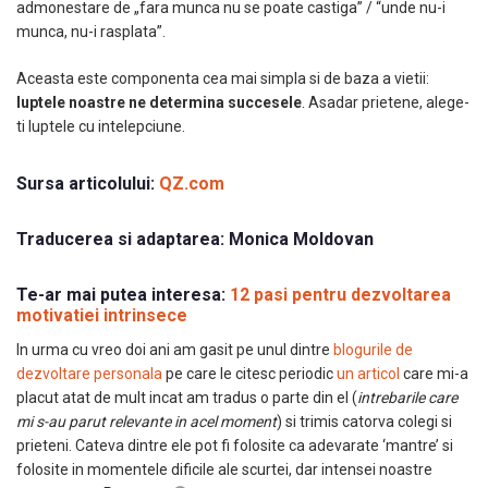
admonestare de „fara munca nu se poate castiga” / “unde nu-i
munca, nu-i rasplata”.
Aceasta este componenta cea mai simpla si de baza a vietii:
luptele noastre ne determina succesele
. Asadar prietene, alege-
ti luptele cu intelepciune.
Sursa articolului:
QZ.com
Traducerea si adaptarea:
Monica Moldovan
Te-ar mai putea interesa:
12 pasi pentru dezvoltarea
motivatiei intrinsece
In urma cu vreo doi ani am gasit pe unul dintre
blogurile de
dezvoltare personala
pe care le citesc periodic
un articol
care mi-a
placut atat de mult incat am tradus o parte din el (
intrebarile care
mi s-au parut relevante in acel moment
) si trimis catorva colegi si
prieteni. Cateva dintre ele pot fi folosite ca adevarate ‘mantre’ si
folosite in momentele dificile ale scurtei, dar intensei noastre