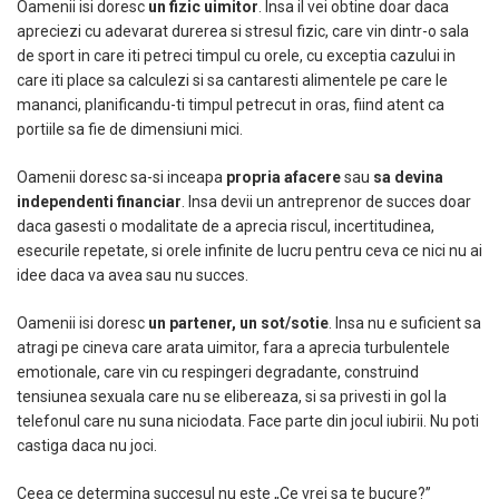
Oamenii isi doresc
un fizic uimitor
. Insa il vei obtine doar daca
apreciezi cu adevarat durerea si stresul fizic, care vin dintr-o sala
de sport in care iti petreci timpul cu orele, cu exceptia cazului in
care iti place sa calculezi si sa cantaresti alimentele pe care le
mananci, planificandu-ti timpul petrecut in oras, fiind atent ca
portiile sa fie de dimensiuni mici.
Oamenii doresc sa-si inceapa
propria afacere
sau
sa devina
independenti financiar
. Insa devii un antreprenor de succes doar
daca gasesti o modalitate de a aprecia riscul, incertitudinea,
esecurile repetate, si orele infinite de lucru pentru ceva ce nici nu ai
idee daca va avea sau nu succes.
Oamenii isi doresc
un partener, un sot/sotie
. Insa nu e suficient sa
atragi pe cineva care arata uimitor, fara a aprecia turbulentele
emotionale, care vin cu respingeri degradante, construind
tensiunea sexuala care nu se elibereaza, si sa privesti in gol la
telefonul care nu suna niciodata. Face parte din jocul iubirii. Nu poti
castiga daca nu joci.
Ceea ce determina succesul nu este „Ce vrei sa te bucure?”