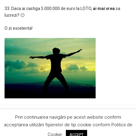
33. Daca ai castiga 5.000.000 de euro la LOTO,
ai mai vrea
sa
lucrezi? 🙂
O zi excelenta!
Copyright © 2019 AndreiRosu.org
Prin continuarea navigării pe acest website confirmi
Contact
Site de
84colors
acceptarea utilizării fişierelor de tip cookie conform Politicii de
Hai sa ne imprietenim!
Cookie.
ACCEPT