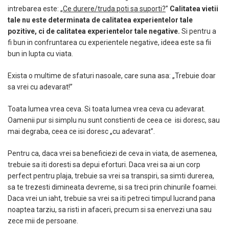
intrebarea este: „
Ce durere/truda poti sa suporti?
”
Calitatea vietii
tale nu este determinata de calitatea experientelor tale
pozitive, ci de calitatea experientelor tale negative.
Si pentru a
fi bun in confruntarea cu experientele negative, ideea este sa fii
bun in lupta cu viata.
Exista o multime de sfaturi nasoale, care suna asa: „Trebuie doar
sa vrei cu adevarat!”
Toata lumea vrea ceva. Si toata lumea vrea ceva cu adevarat.
Oamenii pur si simplu nu sunt constienti de ceea ce
isi doresc, sau
mai degraba, ceea ce isi doresc „cu adevarat”.
Pentru ca, daca vrei sa beneficiezi de ceva in viata, de asemenea,
trebuie sa iti doresti sa depui eforturi. Daca vrei sa ai un corp
perfect pentru plaja, trebuie sa vrei sa transpiri, sa simti durerea,
sa te trezesti dimineata devreme, si sa treci prin chinurile foamei.
Daca vrei un iaht, trebuie sa vrei sa iti petreci timpul lucrand pana
noaptea tarziu, sa risti in afaceri, precum si sa enervezi una sau
zece mii de persoane.