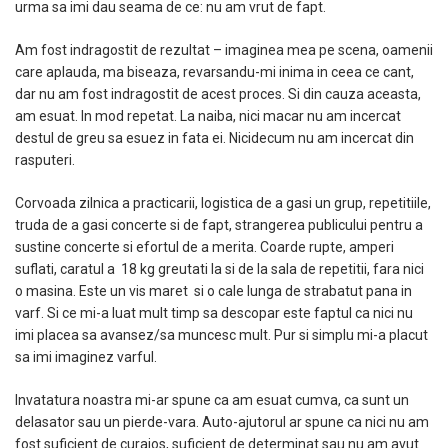
urma sa imi dau seama de ce: nu am vrut de fapt.
Am fost indragostit de rezultat – imaginea mea pe scena, oamenii
care aplauda, ma biseaza, revarsandu-mi inima in ceea ce cant,
dar nu am fost indragostit de acest proces. Si din cauza aceasta,
am esuat. In mod repetat. La naiba, nici macar nu am incercat
destul de greu sa esuez in fata ei. Nicidecum nu am incercat din
rasputeri.
Corvoada zilnica a practicarii, logistica de a gasi un grup, repetitiile,
truda de a gasi concerte si de fapt, strangerea publicului pentru a
sustine concerte si efortul de a merita. Coarde rupte, amperi
suflati, caratul a
18 kg greutati la si de la sala de repetitii, fara nici
o masina. Este un vis maret
si o cale lunga de strabatut pana in
varf. Si ce mi-a luat mult timp sa descopar este faptul ca nici nu
imi placea sa avansez/sa muncesc mult. Pur si simplu mi-a placut
sa imi imaginez varful.
Invatatura noastra mi-ar spune ca am esuat cumva, ca sunt un
delasator sau un pierde-vara. Auto-ajutorul ar spune ca nici nu am
fost suficient de curajos, suficient de determinat sau nu am avut