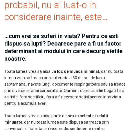
probabil, nu ai luat-o in
considerare inainte, este…
…cum vrei sa suferi in viata?
Pentru ce esti
dispus sa lupti?
Deoarece pare a fi un factor
determinant al modului in care decurg vietile
noastre.
Toata lumea vrea sa aiba
un loc de munca minunat
, dar nu toata
lumea vrea sa treaca prin suferinta a 60 de ore de lucru
saptamanal, navete lungi, documente respingatoare sau sa treaca
prin diverse ierarhii corporatiste. Oamenii doresc sa fie bogati fara
sa riste, fara sacrificiu, fara a fi necesara satisfacerea intarziata
pentru a acumula averi.
Toata lumea vrea sa aiba parte de
sex excelent si relatii
minunate
, dar nu toata lumea este dispusa sa treaca prin
conversatii dificile, taceri incomode, sentimente ranite si