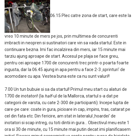
06.15 Plec catre zona de start, care este la
vreo 10 minute de mers pe jos, prin multimea de concurenti
imbracti in neopren si sustinatori care vin sa vada startul. Este in
continuare bezna. Imi fac incalzirea din mers, iar 15 minute mai
tarziu ajung aproape de start. Accesul pe plaja se face greu,
pentru cei aproape 1700 de concurenti trec printr-o poarta foarte
ingusta, dar la 06.45 ajung in apa pentru a face 2-3 ‚sprinturi’ de
acomodare cu apa. Vestea buna este ca nu sunt valuri!!
7.00 Un tun bubuie si sa da startul! Primul meu start cu alaturi de
1700 de inotatori! (la
half
-ul de la Mallorca, startul s-a dat pe
categorii de varsta, cu cate 2-300 de participanti). Incepe lupta de
care-pe care: coate in gura, picioare in cap, impins, tras, catarat pe
cel din fata etc. Din fericire, am stat in lateralul ‚hoardei’ de
inotatori si scap intreg, cu toti dintii in gura… Obiectivul meu este 1
ora si 30 de minute, cu 15 minute mai putin decat imi planificasem