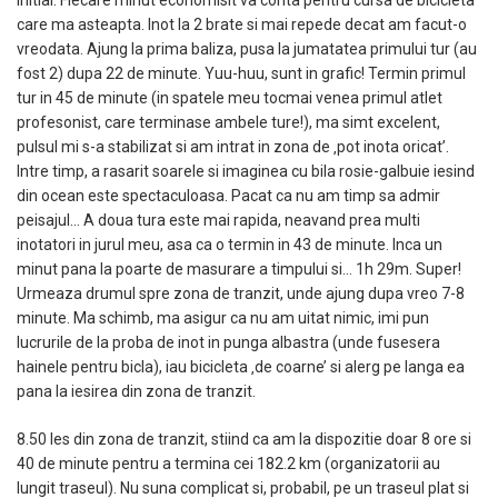
initial. Fiecare minut economisit va conta pentru cursa de bicicleta
care ma asteapta. Inot la 2 brate si mai repede decat am facut-o
vreodata. Ajung la prima baliza, pusa la jumatatea primului tur (au
fost 2) dupa 22 de minute. Yuu-huu, sunt in grafic! Termin primul
tur in 45 de minute (in spatele meu tocmai venea primul atlet
profesonist, care terminase ambele ture!), ma simt excelent,
pulsul mi s-a stabilizat si am intrat in zona de ‚pot inota oricat’.
Intre timp, a rasarit soarele si imaginea cu bila rosie-galbuie iesind
din ocean este spectaculoasa. Pacat ca nu am timp sa admir
peisajul… A doua tura este mai rapida, neavand prea multi
inotatori in jurul meu, asa ca o termin in 43 de minute. Inca un
minut pana la poarte de masurare a timpului si… 1h 29m. Super!
Urmeaza drumul spre zona de tranzit, unde ajung dupa vreo 7-8
minute. Ma schimb, ma asigur ca nu am uitat nimic, imi pun
lucrurile de la proba de inot in punga albastra (unde fusesera
hainele pentru bicla), iau bicicleta ‚de coarne’ si alerg pe langa ea
pana la iesirea din zona de tranzit.
8.50 Ies din zona de tranzit, stiind ca am la dispozitie doar 8 ore si
40 de minute pentru a termina cei 182.2 km (organizatorii au
lungit traseul). Nu suna complicat si, probabil, pe un traseul plat si