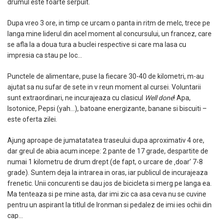
drumul este foarte serpuit.
Dupa vreo 3 ore, in timp ce urcam o panta in ritm de melc, trece pe
langa mine liderul din acel moment al concursului, un francez, care
se afla la a doua tura a buclei respective si care ma lasa cu
impresia ca stau pe loc…
Punctele de alimentare, puse la fiecare 30-40 de kilometri, m-au
ajutat sa nu sufar de sete in v reun moment al cursei. Voluntarii
sunt extraordinari, ne incurajeaza cu clasicul
Well done
! Apa,
Isotonice, Pepsi (yah…), batoane energizante, banane si biscuiti –
este oferta zilei.
Ajung aproape de jumatatatea traseului dupa aproximativ 4 ore,
dar greul de abia acum incepe: 2 pante de 17 grade, despartite de
numai 1 kilometru de drum drept (de fapt, o urcare de ‚doar’ 7-8
grade). Suntem deja la intrarea in oras, iar publicul de incurajeaza
frenetic. Unii concurenti se dau jos de bicicleta si merg pe langa ea.
Ma tenteaza si pe mine asta, dar imi zic ca asa ceva nu se cuvine
pentru un aspirant la titlul de Ironman si pedalez de imi ies ochii din
cap…