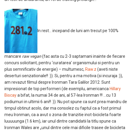
In rest… incepand de luni am trecut pe 100%
mancare
raw vegan
(fac asta cu 2-3 saptamani inainte de fiecare
concurs solicitant, pentru ‘curatarea’ organismului si pentru un
plus semnificativ de energie) – multumesc,
Raw.z
(aveti niste
deserturi senzationale!! :)). Si, pentru a ma motiva (si incuraja :)),
am revazut filmul despre Ironman Tara Galilor 2012. Sunt
impresionat de top performeri (de exemplu, americanca
Hillary
Biscay
a bifat, la numai 34 de ani, al 57-lea Ironman !!! …cu 13
podiumuri in ultimii 6 ani!! :)). Nu pot spune ca sunt prea mandru de
timpul obtinut acolo, dar ma consolez cu faptul ca a fost primul
meu Ironman, ca a avut o zona de tranzitie inot-bicicleta foarte
luuuuunga (1.6 km), iar unul dintre candidatii la titlu spune ca
Ironman Wales are „unul dintre cele mai dificile trasee de bicicleta