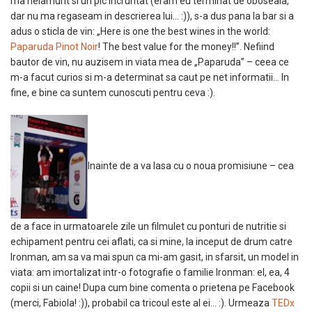
ma nelamurit si un pic incruntat (eram eu terminat de oboseala,
dar nu ma regaseam in descrierea lui… :)), s-a dus pana la bar si a
adus o sticla de vin: „Here is one the best wines in the world:
Paparuda Pinot Noir
! The best value for the money!!”. Nefiind
bautor de vin, nu auzisem in viata mea de „Paparuda” – ceea ce
m-a facut curios si m-a determinat sa caut pe net informatii… In
fine, e bine ca suntem cunoscuti pentru ceva :).
Inainte de a va lasa cu o noua promisiune – cea
de a face in urmatoarele zile un filmulet cu ponturi de nutritie si
echipament pentru cei aflati, ca si mine, la inceput de drum catre
Ironman, am sa va mai spun ca mi-am gasit, in sfarsit, un model in
viata: am imortalizat intr-o fotografie o familie Ironman: el, ea, 4
copii si un caine! Dupa cum bine comenta o prietena pe Facebook
(merci, Fabiola! :)), probabil ca tricoul este al ei… :). Urmeaza
TEDx