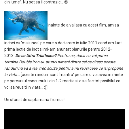
din lume”. Nu pot sa il contrazic… 🙂
Inainte de a va lasa cu acest film, am sa
inchei cu ‘misiunea’ pe care o declaram in iulie 2011 cand am luat
prima lectie de inot si mi-am anuntat planurile pentru 2012-
2013:
De ce Ultra Triatloane?
Pentru ca, daca eu voi putea
termina Double Iron-ul, atunci nimeni dintre cei ce citesc aceste
randuri nu va avea vreo scuza pentru a nu reusi ceea ce isi propune
in viata…
[aceste randuri sunt ‘mantra’ pe care o voi avea in minte
pe parcursul concursului din 1-2 martie si o sa fac tot posibilul ca
voi sa reusiti in viata… :)]
Un sfarsit de saptamana frumos!