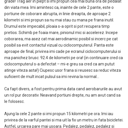
grade! Trag aer in piept si imi propun cea mai buna ora de pedalat
din viata mea. Imi amintesc ca, inainte de cele 2 pante, este o
portiune de coborare abrupta, in linie dreapta, de aproape 2
kilometri si imi propun sa nu mai stau cu mana pe frana inutil.
Drumul este impecabil, ploaia s-a oprit si pot recupera timp
pretios. Schimb pe foaia mare, pinionul mic si accelerez. Incepe
coborarea, ma asez cat mai aerodinamic posibil si incerc pe cat
posibil sa evit contactul vizual cu ciclocomputerul. Panta este
aproape de final, privirea imi cade pe ecranul ciclocomputerului si
ma panichez brusc: 92.4 de kilometri pe ora! (in continuare cred ca
ciclocomputerul s-a defectat – mi-e greu sa cred ca am putut
atinge viteza asta!) Ciupesc usor frana si reusesc sa reduc viteza
suficient de mult incat pulsul sa imi revina la normal…
Ca fapt divers, a fost pentru prima data cand aerobarurile au avut
un rol pur decorativ. Neavand portiuni drepte, nu am avut cand sa
le folosesc.
Ajung la cele 2 pante si imi propun 15 kilometri pe ora. Imi iau
privirea de la varful pantei si ma uit la fix un metru in fata bicicletei.
Astfel, urcarea pare mai usoara. Pedalez, pedalez, pedalez si