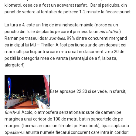
kilometri, ceea ce a fost un adevarat rasfat… Dar si periculos, din
punct de vedere al tentatiei de petrece 1-2 minute la fiecare punct.
La tura a 4, este un frig de imi ingheata mainile (noroc cu un
poncho din folie de plastic pe care il primesc la un
aid station
).
Raman pe traseul doar
zombies
, 99% dintre concurenti mergand
ca in clipul lui MJ – Thriller. A fost portiunea unde am depasit cei
mai multi participanti si care m-a urcat in clasament vreo 20 de
pozitii la categoria mea de varsta (avantajul de a fi, la baza,
alergator!).
Este aproape 22.30 si se vede, in sfarsit,
finish
-ul. Acolo, o atmosfera senzationala: sute de oameni pe
marginea unui coridor de 100 de metri, bat in pancartele de pe
margine (tocmai am pus un filmulet pe Facebook), tipa si aplauda.
Speaker
-ul anunta numele fiecarui concurent care intra in coridor: