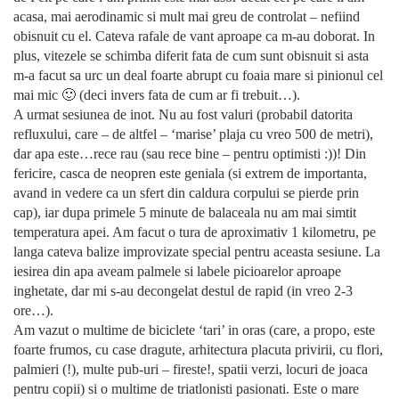
acasa, mai aerodinamic si mult mai greu de controlat – nefiind
obisnuit cu el. Cateva rafale de vant aproape ca m-au doborat. In
plus, vitezele se schimba diferit fata de cum sunt obisnuit si asta
m-a facut sa urc un deal foarte abrupt cu foaia mare si pinionul cel
mai mic 🙂 (deci invers fata de cum ar fi trebuit…).
A urmat sesiunea de inot. Nu au fost valuri (probabil datorita
refluxului, care – de altfel – ‘marise’ plaja cu vreo 500 de metri),
dar apa este…rece rau (sau rece bine – pentru optimisti :))! Din
fericire, casca de neopren este geniala (si extrem de importanta,
avand in vedere ca un sfert din caldura corpului se pierde prin
cap), iar dupa primele 5 minute de balaceala nu am mai simtit
temperatura apei. Am facut o tura de aproximativ 1 kilometru, pe
langa cateva balize improvizate special pentru aceasta sesiune. La
iesirea din apa aveam palmele si labele picioarelor aproape
inghetate, dar mi s-au decongelat destul de rapid (in vreo 2-3
ore…).
Am vazut o multime de biciclete ‘tari’ in oras (care, a propo, este
foarte frumos, cu case dragute, arhitectura placuta privirii, cu flori,
palmieri (!), multe pub-uri – fireste!, spatii verzi, locuri de joaca
pentru copii) si o multime de triatlonisti pasionati. Este o mare