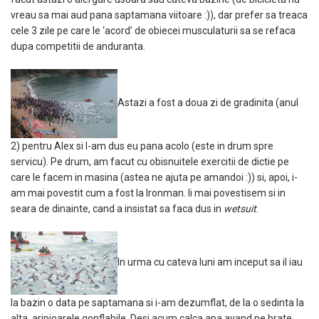
vreau sa mai aud pana saptamana viitoare :)), dar prefer sa treaca
cele 3 zile pe care le ‘acord’ de obiecei musculaturii sa se refaca
dupa competitii de anduranta.
Astazi a fost a doua zi de gradinita (anul
2) pentru Alex si l-am dus eu pana acolo (este in drum spre
servicu). Pe drum, am facut cu obisnuitele exercitii de dictie pe
care le facem in masina (astea ne ajuta pe amandoi :)) si, apoi, i-
am mai povestit cum a fost la Ironman. Ii mai povestisem si in
seara de dinainte, cand a insistat sa faca dus in
wetsuit
.
In urma cu cateva luni am inceput sa il iau
la bazin o data pe saptamana si i-am dezumflat, de la o sedinta la
alta, aripioarele gonflabile. Desi acum calca apa avand pe brate