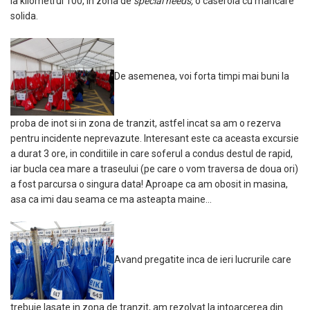
la kilometrul 100, in zona de
special needs,
o caserola cu mancare
solida.
De asemenea, voi forta timpi mai buni la
proba de inot si in zona de tranzit, astfel incat sa am o rezerva
pentru incidente neprevazute. Interesant este ca aceasta excursie
a durat 3 ore, in conditiile in care soferul a condus destul de rapid,
iar bucla cea mare a traseului (pe care o vom traversa de doua ori)
a fost parcursa o singura data! Aproape ca am obosit in masina,
asa ca imi dau seama ce ma asteapta maine…
Avand pregatite inca de ieri lucrurile care
trebuie lasate in zona de tranzit, am rezolvat la intoarcerea din