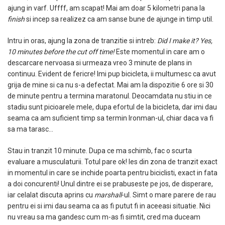
ajung in varf. Uffff, am scapat! Mai am doar 5 kilometri pana la
finish
si incep sa realizez ca am sanse bune de ajunge in timp util.
Intru in oras, ajung la zona de tranzitie si intreb:
Did I make it? Yes,
10 minutes before the cut off time!
Este momentul in care am o
descarcare nervoasa si urmeaza vreo 3 minute de plans in
continuu. Evident de fericre! Imi pup bicicleta, ii multumesc ca avut
grija de mine si ca nu s-a defectat. Mai am la dispozitie 6 ore si 30
de minute pentru a termina maratonul. Deocamdata nu stiu in ce
stadiu sunt picioarele mele, dupa efortul de la bicicleta, dar imi dau
seama ca am suficient timp sa termin Ironman-ul, chiar daca va fi
sa ma tarasc…
Stau in tranzit 10 minute. Dupa ce ma schimb, fac o scurta
evaluare a musculaturii. Totul pare ok! Ies din zona de tranzit exact
in momentul in care se inchide poarta pentru biciclisti, exact in fata
a doi concurenti! Unul dintre ei se prabuseste pe jos, de disperare,
iar celalat discuta aprins cu
marshall
-ul. Simt o mare parere de rau
pentru ei si imi dau seama ca as fi putut fi in aceeasi situatie. Nici
nu vreau sa ma gandesc cum m-as fi simtit, cred ma duceam