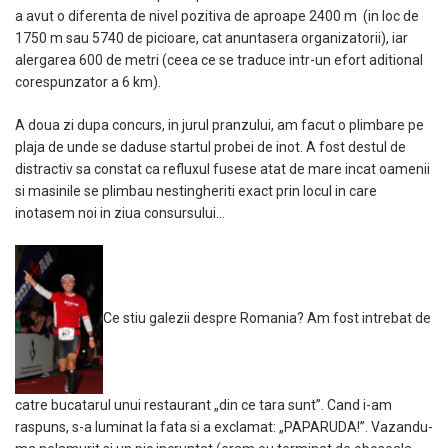
a avut o diferenta de nivel pozitiva de aproape 2400 m (in loc de
1750 m sau 5740 de picioare, cat anuntasera organizatorii), iar
alergarea 600 de metri (ceea ce se traduce intr-un efort aditional
corespunzator a 6 km).
A doua zi dupa concurs, in jurul pranzului, am facut o plimbare pe
plaja de unde se daduse startul probei de inot. A fost destul de
distractiv sa constat ca refluxul fusese atat de mare incat oamenii
si masinile se plimbau nestingheriti exact prin locul in care
inotasem noi in ziua consursului…
Ce stiu galezii despre Romania? Am fost intrebat de
catre bucatarul unui restaurant „din ce tara sunt”. Cand i-am
raspuns, s-a luminat la fata si a exclamat: „PAPARUDA!”. Vazandu-