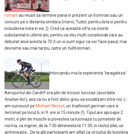
romani
au reusit sa termine pana in prezent un Ironman sau un
concurs pe o distanta similara (merci, Tudor, pentru lista si pentru
includerea mea in ea :)). Cred ca aceasta cifra va creste
substantial in ultimii ani, pentru ca stiu multi conationali care au
debutat anul acesta la 70.3-uri si sunt sigur ca vor face pasul, mai
devreme sau mai tarziu, catre un
full
Ironman…
Intorcandu-ma la experienta ‘taragaleza’.
Aeroportul din Cardiff era plin de tricouri turcoaz (acordate
finisher
-ilor), asa ca nu a fost deloc greu sa socializam intre noi. L-
am cunoscut pe
Michael Wetzel
, un triatlonist german care a
terminat pe locul 6, in 9 ore si 15 minute (!). Tipul are aproape 2
metri, e plin de muschi si povestea ca lucreaza cu jumatate de
norma, ca inginer, de la 7.30 dimineata la 11.30; in restul zilei, se
antreneaza… De la alti participanti am aflat ca circuitul de bicicleta