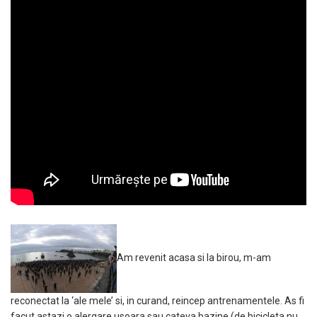
Am revenit acasa si la birou, m-am
reconectat la ‘ale mele’ si, in curand, reincep antrenamentele. As fi
facut astazi o alergare usoara sau cateva bazine (de bicicleta nu