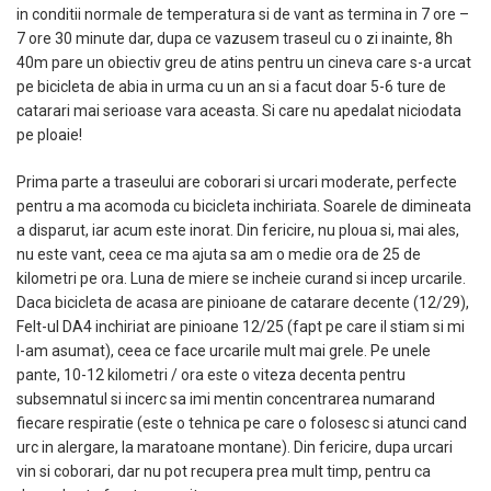
in conditii normale de temperatura si de vant as termina in 7 ore –
7 ore 30 minute dar, dupa ce vazusem traseul cu o zi inainte, 8h
40m pare un obiectiv greu de atins pentru un cineva care s-a urcat
pe bicicleta de abia in urma cu un an si a facut doar 5-6 ture de
catarari mai serioase vara aceasta. Si care nu apedalat niciodata
pe ploaie!
Prima parte a traseului are coborari si urcari moderate, perfecte
pentru a ma acomoda cu bicicleta inchiriata. Soarele de dimineata
a disparut, iar acum este inorat. Din fericire, nu ploua si, mai ales,
nu este vant, ceea ce ma ajuta sa am o medie ora de 25 de
kilometri pe ora. Luna de miere se incheie curand si incep urcarile.
Daca bicicleta de acasa are pinioane de catarare decente (12/29),
Felt-ul DA4 inchiriat are pinioane 12/25 (fapt pe care il stiam si mi
l-am asumat), ceea ce face urcarile mult mai grele. Pe unele
pante, 10-12 kilometri / ora este o viteza decenta pentru
subsemnatul si incerc sa imi mentin concentrarea numarand
fiecare respiratie (este o tehnica pe care o folosesc si atunci cand
urc in alergare, la maratoane montane). Din fericire, dupa urcari
vin si coborari, dar nu pot recupera prea mult timp, pentru ca