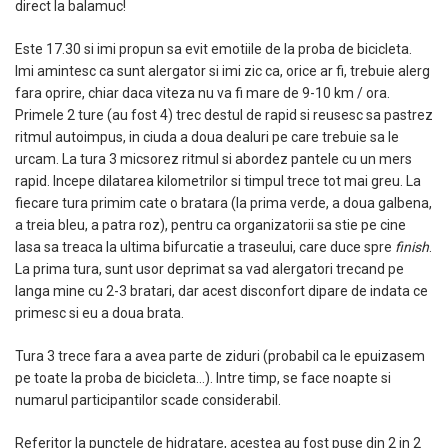
direct la balamuc!
Este 17.30 si imi propun sa evit emotiile de la proba de bicicleta.
Imi amintesc ca sunt alergator si imi zic ca, orice ar fi, trebuie alerg
fara oprire, chiar daca viteza nu va fi mare de 9-10 km / ora.
Primele 2 ture (au fost 4) trec destul de rapid si reusesc sa pastrez
ritmul autoimpus, in ciuda a doua dealuri pe care trebuie sa le
urcam. La tura 3 micsorez ritmul si abordez pantele cu un mers
rapid. Incepe dilatarea kilometrilor si timpul trece tot mai greu. La
fiecare tura primim cate o bratara (la prima verde, a doua galbena,
a treia bleu, a patra roz), pentru ca organizatorii sa stie pe cine
lasa sa treaca la ultima bifurcatie a traseului, care duce spre
finish
.
La prima tura, sunt usor deprimat sa vad alergatori trecand pe
langa mine cu 2-3 bratari, dar acest disconfort dipare de indata ce
primesc si eu a doua brata.
Tura 3 trece fara a avea parte de ziduri (probabil ca le epuizasem
pe toate la proba de bicicleta…). Intre timp, se face noapte si
numarul participantilor scade considerabil.
Referitor la punctele de hidratare, acestea au fost puse din 2 in 2