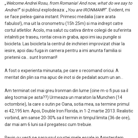
„
Welcome Andrei Rosu, from Romania! And now, what do we say to
Andrei?
” si publicul explodeaza: „
You are IRONMAN
!!!”. Evident, mi
se face pielea-gaina instant. Primesc medalia (care arata
fabulos!), ma uit la cronometru (15h 25m) si ma indrept catre
cortul atletilor. Acolo, ma salut cu cativa dintre colegii de suferinta
intalniti pe traseu, rontai ceva in graba, apoi imi iau pungile si
bicicleta. Las bicicleta la centrul de inchirieri improvizat chiar la
iesire, apoi dau fuga in camera pentru a imi anunta familia si
prietenii ca… sunt Ironman!!
A fost o experienta minunata, pe care o recomand oricui. A
meritat din plin sa ma apuc de inot si de pedalat acum un an…
Am terminat cel mai greu Ironman din lume (cine m-o fi pus sa il
aleg tocmai pe asta??) Urmeaza un maraton la Munchen (14
octombrie), la care o sutin pe Oana, sotia mea, sa termine primul
ei 42,195 km. Apoi, Double Iron Florida, in 1-2 martie 2013. Realistic
vorbind, am sanse 20-30% sa il termin in timpul limita (36 de ore),
dar mai am 6 luni sa il pregatesc cum trebuie.
Revin cu vesti pe parcursul scurtei mele escale in Amsterdam.