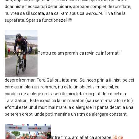
doar niste fleoscaituri de aripioare, aproape complet dezumflate,
nu vrea sa sil scoata, asa ca i-am spus ca
wetsuit
-ul il va tine la
suprafata. Sper sa functioneze! 🙂
Pentru ca am promis ca revin cu informatii
despre Ironman Tara Galilor… iata-ma! Sa incep prin a ii linisti pe cei
care au in plan un Ironman; nu este un obiectiv imposibil, cu
conditia de a alege un traseu de bicicleta mai plat decat cel din
Tara Galilor… Este exact ca la un maraton (sau semi-maraton etc.):
efortul este unul mult mai mare la o alergare in panta decat la una
pe teren drept, unde poti mentine un ritm de alergare constant.
Intre timp, am aflat ca aproape
50 de