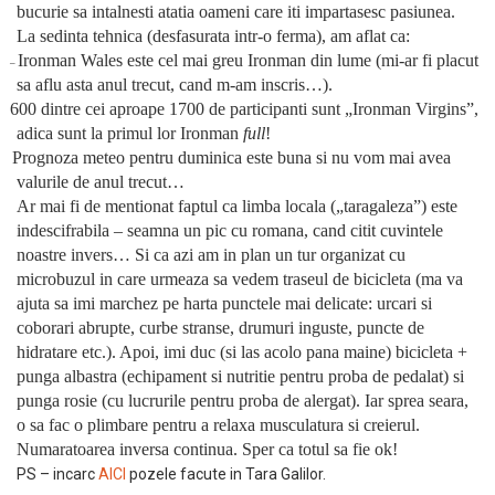
bucurie sa intalnesti atatia oameni care iti impartasesc pasiunea.
La sedinta tehnica (desfasurata intr-o ferma), am aflat ca:
Ironman Wales este cel mai greu Ironman din lume (mi-ar fi placut
–
sa aflu asta anul trecut, cand m-am inscris…).
600 dintre cei aproape 1700 de participanti sunt „Ironman Virgins”,
adica sunt la primul lor Ironman
full
!
Prognoza meteo pentru duminica este buna si nu vom mai avea
valurile de anul trecut…
Ar mai fi de mentionat faptul ca limba locala („taragaleza”) este
indescifrabila – seamna un pic cu romana, cand citit cuvintele
noastre invers… Si ca azi am in plan un tur organizat cu
microbuzul in care urmeaza sa vedem traseul de bicicleta (ma va
ajuta sa imi marchez pe harta punctele mai delicate: urcari si
coborari abrupte, curbe stranse, drumuri inguste, puncte de
hidratare etc.). Apoi, imi duc (si las acolo pana maine) bicicleta +
punga albastra (echipament si nutritie pentru proba de pedalat) si
punga rosie (cu lucrurile pentru proba de alergat). Iar sprea seara,
o sa fac o plimbare pentru a relaxa musculatura si creierul.
Numaratoarea inversa continua. Sper ca totul sa fie ok!
PS – incarc
AICI
pozele facute in Tara Galilor.