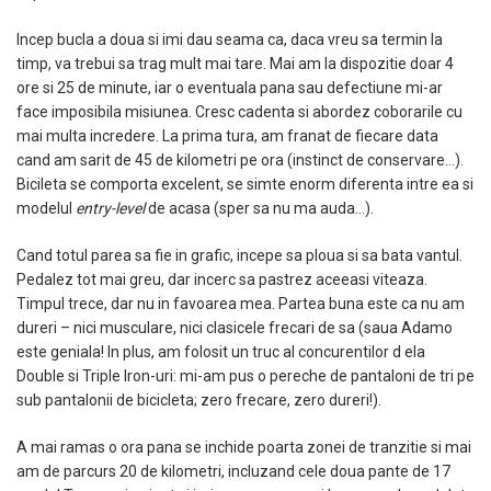
Incep bucla a doua si imi dau seama ca, daca vreu sa termin la
timp, va trebui sa trag mult mai tare. Mai am la dispozitie doar 4
ore si 25 de minute, iar o eventuala pana sau defectiune mi-ar
face imposibila misiunea. Cresc cadenta si abordez coborarile cu
mai multa incredere. La prima tura, am franat de fiecare data
cand am sarit de 45 de kilometri pe ora (instinct de conservare…).
Bicileta se comporta excelent, se simte enorm diferenta intre ea si
modelul
entry-level
de acasa (sper sa nu ma auda…).
Cand totul parea sa fie in grafic, incepe sa ploua si sa bata vantul.
Pedalez tot mai greu, dar incerc sa pastrez aceeasi viteaza.
Timpul trece, dar nu in favoarea mea. Partea buna este ca nu am
dureri – nici musculare, nici clasicele frecari de sa (saua Adamo
este geniala! In plus, am folosit un truc al concurentilor d ela
Double si Triple Iron-uri: mi-am pus o pereche de pantaloni de tri pe
sub pantalonii de bicicleta; zero frecare, zero dureri!).
A mai ramas o ora pana se inchide poarta zonei de tranzitie si mai
am de parcurs 20 de kilometri, incluzand cele doua pante de 17