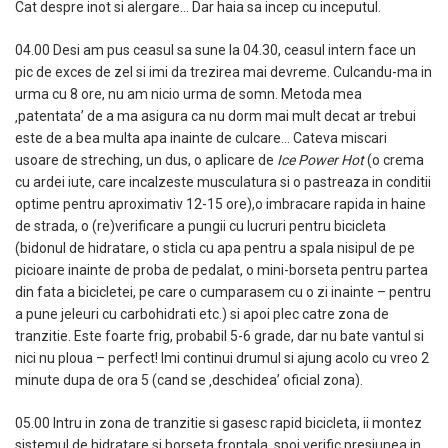
Cat despre inot si alergare… Dar haia sa incep cu inceputul.
04.00 Desi am pus ceasul sa sune la 04.30, ceasul intern face un
pic de exces de zel si imi da trezirea mai devreme. Culcandu-ma in
urma cu 8 ore, nu am nicio urma de somn. Metoda mea
‚patentata’ de a ma asigura ca nu dorm mai mult decat ar trebui
este de a bea multa apa inainte de culcare… Cateva miscari
usoare de streching, un dus, o aplicare de
Ice Power Hot
(o crema
cu ardei iute, care incalzeste musculatura si o pastreaza in conditii
optime pentru aproximativ 12-15 ore),o imbracare rapida in haine
de strada, o (re)verificare a pungii cu lucruri pentru bicicleta
(bidonul de hidratare, o sticla cu apa pentru a spala nisipul de pe
picioare inainte de proba de pedalat, o mini-borseta pentru partea
din fata a bicicletei, pe care o cumparasem cu o zi inainte – pentru
a pune jeleuri cu carbohidrati etc.) si apoi plec catre zona de
tranzitie. Este foarte frig, probabil 5-6 grade, dar nu bate vantul si
nici nu ploua – perfect! Imi continui drumul si ajung acolo cu vreo 2
minute dupa de ora 5 (cand se ‚deschidea’ oficial zona).
05.00 Intru in zona de tranzitie si gasesc rapid bicicleta, ii montez
sistemul de hidratare si borseta frontala, spoi verific presiunea in