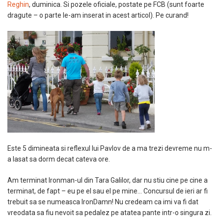
Reghin
, duminica. Si pozele oficiale, postate pe FCB (sunt foarte
dragute – o parte le-am inserat in acest articol). Pe curand!
Este 5 dimineata si reflexul lui Pavlov de a ma trezi devreme nu m-
a lasat sa dorm decat cateva ore.
Am terminat Ironman-ul din Tara Galilor, dar nu stiu cine pe cine a
terminat, de fapt – eu pe el sau el pe mine… Concursul de ieri ar fi
trebuit sa se numeasca IronDamn! Nu credeam ca imi va fi dat
vreodata sa fiu nevoit sa pedalez pe atatea pante intr-o singura zi.