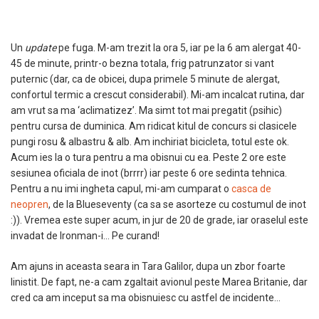
Un
update
pe fuga. M-am trezit la ora 5, iar pe la 6 am alergat 40-
45 de minute, printr-o bezna totala, frig patrunzator si vant
puternic (dar, ca de obicei, dupa primele 5 minute de alergat,
confortul termic a crescut considerabil). Mi-am incalcat rutina, dar
am vrut sa ma ‘aclimatizez’. Ma simt tot mai pregatit (psihic)
pentru cursa de duminica. Am ridicat kitul de concurs si clasicele
pungi rosu & albastru & alb. Am inchiriat bicicleta, totul este ok.
Acum ies la o tura pentru a ma obisnui cu ea. Peste 2 ore este
sesiunea oficiala de inot (brrrr) iar peste 6 ore sedinta tehnica.
Pentru a nu imi ingheta capul, mi-am cumparat o
casca de
neopren
, de la Blueseventy (ca sa se asorteze cu costumul de inot
:)). Vremea este super acum, in jur de 20 de grade, iar oraselul este
invadat de Ironman-i… Pe curand!
Am ajuns in aceasta seara in Tara Galilor, dupa un zbor foarte
linistit. De fapt, ne-a cam zgaltait avionul peste Marea Britanie, dar
cred ca am inceput sa ma obisnuiesc cu astfel de incidente…