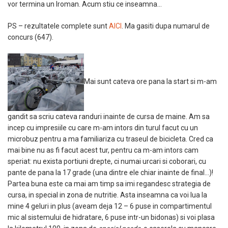
vor termina un Iroman. Acum stiu ce inseamna…
PS – rezultatele complete sunt
AICI
. Ma gasiti dupa numarul de
concurs (647).
Mai sunt cateva ore pana la start si m-am
gandit sa scriu cateva randuri inainte de cursa de maine. Am sa
incep cu impresiile cu care m-am intors din turul facut cu un
microbuz pentru a ma familiariza cu traseul de bicicleta. Cred ca
mai bine nu as fi facut acest tur, pentru ca m-am intors cam
speriat: nu exista portiuni drepte, ci numai urcari si coborari, cu
pante de pana la 17 grade (una dintre ele chiar inainte de final…)!
Partea buna este ca mai am timp sa imi regandesc strategia de
cursa, in special in zona de nutritie. Asta inseamna ca voi lua la
mine 4 geluri in plus (aveam deja 12 – 6 puse in compartimentul
mic al sistemului de hidratare, 6 puse intr-un bidonas) si voi plasa