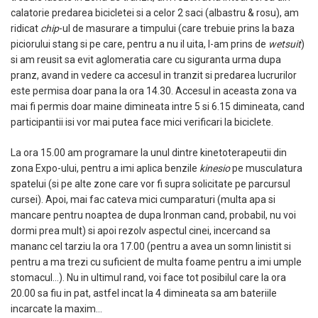
calatorie predarea bicicletei si a celor 2 saci (albastru & rosu), am
ridicat
chip
-ul de masurare a timpului (care trebuie prins la baza
piciorului stang si pe care, pentru a nu il uita, l-am prins de
wetsuit
)
si am reusit sa evit aglomeratia care cu siguranta urma dupa
pranz, avand in vedere ca accesul in tranzit si predarea lucrurilor
este permisa doar pana la ora 14.30. Accesul in aceasta zona va
mai fi permis doar maine dimineata intre 5 si 6.15 dimineata, cand
participantii isi vor mai putea face mici verificari la biciclete.
La ora 15.00 am programare la unul dintre kinetoterapeutii din
zona Expo-ului, pentru a imi aplica benzile
kinesio
pe musculatura
spatelui (si pe alte zone care vor fi supra solicitate pe parcursul
cursei). Apoi, mai fac cateva mici cumparaturi (multa apa si
mancare pentru noaptea de dupa Ironman cand, probabil, nu voi
dormi prea mult) si apoi rezolv aspectul cinei, incercand sa
mananc cel tarziu la ora 17.00 (pentru a avea un somn linistit si
pentru a ma trezi cu suficient de multa foame pentru a imi umple
stomacul…). Nu in ultimul rand, voi face tot posibilul care la ora
20.00 sa fiu in pat, astfel incat la 4 dimineata sa am bateriile
incarcate la maxim…