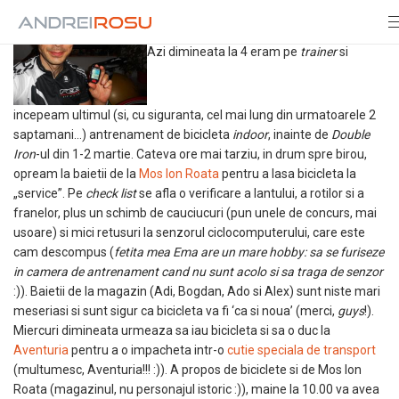
Azi dimineata la 4 eram pe
trainer
si
incepeam ultimul (si, cu siguranta, cel mai lung din urmatoarele 2
saptamani…) antrenament de bicicleta
indoor
, inainte de
Double
Iron
-ul din 1-2 martie. Cateva ore mai tarziu, in drum spre birou,
opream la baietii de la
Mos Ion Roata
pentru a lasa bicicleta la
„service”. Pe
check list
se afla o verificare a lantului, a rotilor si a
franelor, plus un schimb de cauciucuri (pun unele de concurs, mai
usoare) si mici retusuri la senzorul ciclocomputerului, care este
cam descompus (
fetita mea Ema are un mare hobby: sa se furiseze
in camera de antrenament cand nu sunt acolo si sa traga de senzor
:)). Baietii de la magazin (Adi, Bogdan, Ado si Alex) sunt niste mari
meseriasi si sunt sigur ca bicicleta va fi ‘ca si noua’ (merci,
guys
!).
Miercuri dimineata urmeaza sa iau bicicleta si sa o duc la
Aventuria
pentru a o impacheta intr-o
cutie speciala de transport
(multumesc, Aventuria!!! :)). A propos de biciclete si de Mos Ion
Roata (magazinul, nu personajul istoric :)), maine la 10.00 va avea