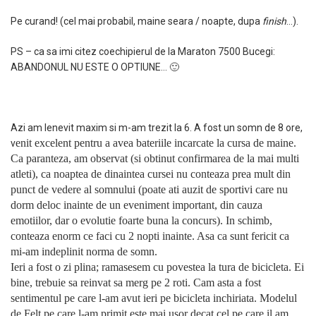
Pe curand! (cel mai probabil, maine seara / noapte, dupa
finish
…).
PS – ca sa imi citez coechipierul de la Maraton 7500 Bucegi:
ABANDONUL NU ESTE O OPTIUNE… 🙂
Azi am lenevit maxim si m-am trezit la 6. A fost un somn de 8 ore,
enit excelent pentru a avea bateriile incarcate la cursa de maine.
v
Ca paranteza, am observat (si obtinut confirmarea de la mai multi
atleti), ca noaptea de dinaintea cursei nu conteaza prea mult din
punct de vedere al somnului (poate ati auzit de sportivi care nu
dorm deloc inainte de un eveniment important, din cauza
emotiilor, dar o evolutie foarte buna la concurs). In schimb,
conteaza enorm ce faci cu 2 nopti inainte. Asa ca sunt fericit ca
mi-am indeplinit norma de somn.
Ieri a fost o zi plina; ramasesem cu povestea la tura de bicicleta. Ei
bine, trebuie sa reinvat sa merg pe 2 roti. Cam asta a fost
sentimentul pe care l-am avut ieri pe bicicleta inchiriata. Modelul
de Felt pe care l-am primit este mai usor decat cel pe care il am