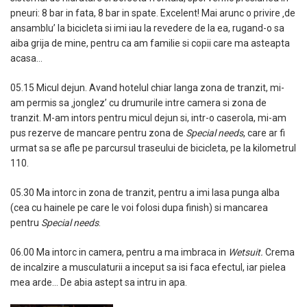
pneuri: 8 bar in fata, 8 bar in spate. Excelent! Mai arunc o privire ‚de
ansamblu’ la bicicleta si imi iau la revedere de la ea, rugand-o sa
aiba grija de mine, pentru ca am familie si copii care ma asteapta
acasa…
05.15 Micul dejun. Avand hotelul chiar langa zona de tranzit, mi-
am permis sa ‚jonglez’ cu drumurile intre camera si zona de
tranzit. M-am intors pentru micul dejun si, intr-o caserola, mi-am
pus rezerve de mancare pentru zona de
Special needs
, care ar fi
urmat sa se afle pe parcursul traseului de bicicleta, pe la kilometrul
110.
05.30 Ma intorc in zona de tranzit, pentru a imi lasa punga alba
(cea cu hainele pe care le voi folosi dupa finish) si mancarea
pentru
Special needs
.
06.00 Ma intorc in camera, pentru a ma imbraca in
Wetsuit.
Crema
de incalzire a musculaturii a inceput sa isi faca efectul, iar pielea
mea arde… De abia astept sa intru in apa.