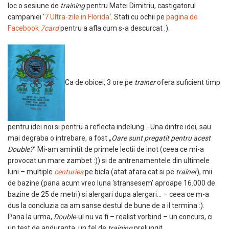
loc o sesiune de
training
pentru Matei Dimitriu, castigatorul
campaniei ‘
7 Ultra-zile in Florida
‘. Stati cu ochii pe
pagina de
Facebook
7card
pentru a afla cum s-a descurcat :).
Ca de obicei, 3 ore pe
trainer
ofera suficient timp
pentru idei noi si pentru a reflecta indelung… Una dintre idei, sau
mai degraba o intrebare, a fost „
Oare sunt pregatit pentru acest
Double?
” Mi-am amintit de primele lectii de inot (ceea ce mi-a
provocat un mare zambet :)) si de antrenamentele din ultimele
luni – multiple
centuries
pe bicla (atat afara cat si pe
trainer
), mii
de bazine (pana acum vreo luna ‘stransesem’ aproape 16.000 de
bazine de 25 de metri) si alergari dupa alergari… – ceea ce m-a
dus la concluzia ca am sanse destul de bune de a il termina :).
Pana la urma,
Double
-ul nu va fi – realist vorbind – un concurs, ci
un test de anduranta, un fel de
training
prelungit…