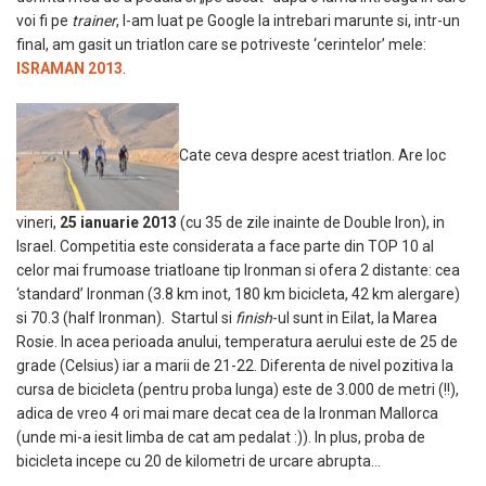
voi fi pe
trainer
, l-am luat pe Google la intrebari marunte si, intr-un
final, am gasit un triatlon care se potriveste ‘cerintelor’ mele:
ISRAMAN 2013
.
Cate ceva despre acest triatlon. Are loc
vineri,
25 ianuarie 2013
(cu 35 de zile inainte de Double Iron), in
Israel. Competitia este considerata a face parte din TOP 10 al
celor mai frumoase triatloane tip Ironman si ofera 2 distante: cea
‘standard’ Ironman (3.8 km inot, 180 km bicicleta, 42 km alergare)
si 70.3 (half Ironman). Startul si
finish
-ul sunt in Eilat, la Marea
Rosie. In acea perioada anului, temperatura aerului este de 25 de
grade (Celsius) iar a marii de 21-22. Diferenta de nivel pozitiva la
cursa de bicicleta (pentru proba lunga) este de 3.000 de metri (!!),
adica de vreo 4 ori mai mare decat cea de la Ironman Mallorca
(unde mi-a iesit limba de cat am pedalat :)). In plus, proba de
bicicleta incepe cu 20 de kilometri de urcare abrupta…