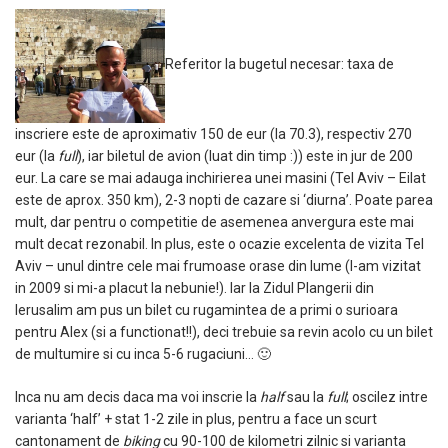
Referitor la bugetul necesar: taxa de
inscriere este de aproximativ 150 de eur (la 70.3), respectiv 270
eur (la
full
), iar biletul de avion (luat din timp :)) este in jur de 200
eur. La care se mai adauga inchirierea unei masini (Tel Aviv – Eilat
este de aprox. 350 km), 2-3 nopti de cazare si ‘diurna’. Poate parea
mult, dar pentru o competitie de asemenea anvergura este mai
mult decat rezonabil. In plus, este o ocazie excelenta de vizita Tel
Aviv – unul dintre cele mai frumoase orase din lume (l-am vizitat
in 2009 si mi-a placut la nebunie!). Iar la Zidul Plangerii din
Ierusalim am pus un bilet cu rugamintea de a primi o surioara
pentru Alex (si a functionat!!), deci trebuie sa revin acolo cu un bilet
de multumire si cu inca 5-6 rugaciuni… 🙂
Inca nu am decis daca ma voi inscrie la
half
sau la
full
; oscilez intre
varianta ‘half’ + stat 1-2 zile in plus, pentru a face un scurt
cantonament de
biking
cu 90-100 de kilometri zilnic si varianta