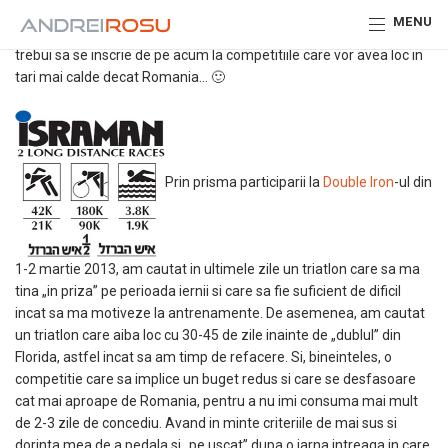
„Iarna nu-i ca vara”, „omul gospodar isi face vara sanie si iarna
MENU
caruta”… In traducere libera: cei care vor sa pedaleze la iarna ar
trebui sa se inscrie de pe acum la competitiile care vor avea loc in
tari mai calde decat Romania… 🙂
Prin prisma participarii la
Double Iron
-ul din
1-2 martie 2013, am cautat in ultimele zile un triatlon care sa ma
tina „in priza” pe perioada iernii si care sa fie suficient de dificil
incat sa ma motiveze la antrenamente. De asemenea, am cautat
un triatlon care aiba loc cu 30-45 de zile inainte de „dublul” din
Florida, astfel incat sa am timp de refacere. Si, bineinteles, o
competitie care sa implice un buget redus si care se desfasoare
cat mai aproape de Romania, pentru a nu imi consuma mai mult
de 2-3 zile de concediu. Avand in minte criteriile de mai sus si
dorinta mea de a pedala si „pe uscat” dupa o iarna intreaga in care