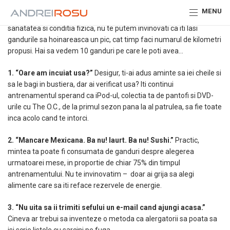
Tocmai te legi la sireturi si iesi pe usa pentru a alerga? Bravo tie!
MENU
Cu toate ca obiectivul antrenamentului este sa iti imbunatatesti
sanatatea si conditia fizica, nu te putem invinovati ca iti lasi
gandurile sa hoinareasca un pic, cat timp faci numarul de kilometri
propusi. Hai sa vedem 10 ganduri pe care le poti avea…
1. “Oare am incuiat usa?”
Desigur, ti-ai adus aminte sa iei cheile si
sa le bagi in bustiera, dar ai verificat usa? Iti continui
antrenamentul sperand ca iPod-ul, colectia ta de pantofi si DVD-
urile cu The O.C., de la primul sezon pana la al patrulea, sa fie toate
inca acolo cand te intorci.
2. “Mancare Mexicana. Ba nu! Iaurt. Ba nu! Sushi.”
Practic,
mintea ta poate fi consumata de ganduri despre alegerea
urmatoarei mese, in proportie de chiar 75% din timpul
antrenamentului. Nu te invinovatim – doar ai grija sa alegi
alimente care sa iti reface rezervele de energie.
3. “Nu uita sa ii trimiti sefului un e-mail cand ajungi acasa.”
Cineva ar trebui sa inventeze o metoda ca alergatorii sa poata sa