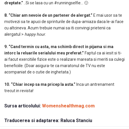
dreptate.”
..Si se lasa cu un #runningselfie… 🙂
8. “Chiar am nevoie de un partener de alergat.”
E mai usor sa te
motivezi sa te apuci de sprinturile de dupa-amiaza daca le-ai face
cu altcineva. Acum trebuie numai sa iti convingi prietenii ca
alergatul >
happy hour
.
9. “Cand termin cu asta, ma schimb direct in pijama si ma
intorc la reluarile serialului meu preferat.”
Faptul ca ai iesit si ti-
ai facut exercitiile fizice este o realizare mareata si meriti sa culegi
beneficiile. (Doar asigura-te ca maratonul de TV nu este
acompaniat de o cutie de inghetata.)
10. “Chiar incep sa ma pricep la asta.”
Inca un antrenament
trecut in revista!
Sursa articolului:
Womenshealthmag.com
Traducerea si adaptarea: Raluca Stanciu