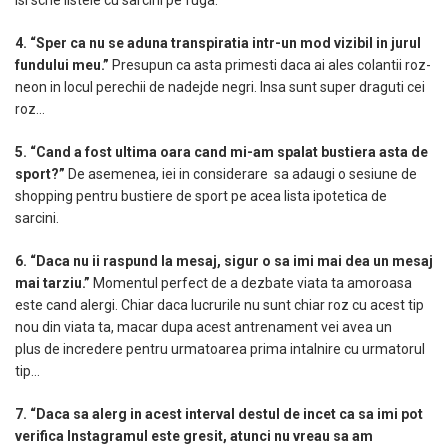
isi scrie listele cu sarcini pe fuga.
4. “Sper ca nu se aduna transpiratia intr-un mod vizibil in jurul
fundului meu.”
Presupun ca asta primesti daca ai ales colantii roz-
neon in locul perechii de nadejde negri. Insa sunt super draguti cei
roz…
5. “Cand a fost ultima oara cand mi-am spalat bustiera asta de
sport?”
De asemenea, iei in considerare sa adaugi o sesiune de
shopping pentru bustiere de sport pe acea lista ipotetica de
sarcini.
6. “Daca nu ii raspund la mesaj, sigur o sa imi mai dea un mesaj
mai tarziu.”
Momentul perfect de a dezbate viata ta amoroasa
este cand alergi. Chiar daca lucrurile nu sunt chiar roz cu acest tip
nou din viata ta, macar dupa acest antrenament vei avea un
plus de incredere pentru urmatoarea prima intalnire cu urmatorul
tip…
7. “Daca sa alerg in acest interval destul de incet ca sa imi pot
verifica Instagramul este gresit, atunci nu vreau sa am