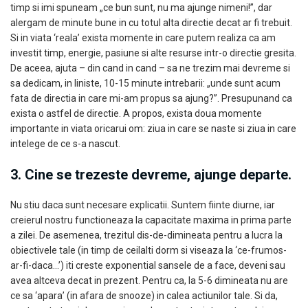
timp si imi spuneam „ce bun sunt, nu ma ajunge nimeni!”, dar
alergam de minute bune in cu totul alta directie decat ar fi trebuit.
Si in viata ‘reala’ exista momente in care putem realiza ca am
investit timp, energie, pasiune si alte resurse intr-o directie gresita.
De aceea, ajuta – din cand in cand – sa ne trezim mai devreme si
sa dedicam, in liniste, 10-15 minute intrebarii: „unde sunt acum
fata de directia in care mi-am propus sa ajung?”. Presupunand ca
exista o astfel de directie. A propos, exista doua momente
importante in viata oricarui om: ziua in care se naste si ziua in care
intelege de ce s-a nascut.
3. Cine se trezeste devreme, ajunge departe.
Nu stiu daca sunt necesare explicatii. Suntem fiinte diurne, iar
creierul nostru functioneaza la capacitate maxima in prima parte
a zilei. De asemenea, trezitul dis-de-dimineata pentru a lucra la
obiectivele tale (in timp de ceilalti dorm si viseaza la ‘ce-frumos-
ar-fi-daca…’) iti creste exponential sansele de a face, deveni sau
avea altceva decat in prezent. Pentru ca, la 5-6 dimineata nu are
ce sa ‘apara’ (in afara de snooze) in calea actiunilor tale. Si da,