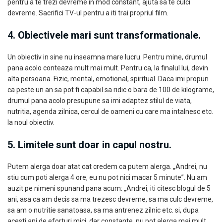
pentru a te trezi devreme in mod constant, ajuta sa te culci
devreme. Sacrifici TV-ul pentru a iti trai propriul film.
4. Obiectivele mari sunt transformationale.
Un obiectiv in sine nu inseamna mare lucru. Pentru mine, drumul
pana acolo conteaza mult mai mult. Pentru ca, la finalul lui, devin
alta persoana. Fizic, mental, emotional, spiritual. Daca imi propun
ca peste un an sa pot fi capabil sa ridic o bara de 100 de kilograme,
drumul pana acolo presupune sa imi adaptez stilul de viata,
nutritia, agenda zilnica, cercul de oameni cu care ma intalnesc etc.
la noul obiectiv.
5. Limitele sunt doar in capul nostru.
Putem alerga doar atat cat credem ca putem alerga. „Andrei, nu
stiu cum poti alerga 4 ore, eu nu pot nici macar 5 minute”. Nu am
auzit pe nimeni spunand pana acum: „Andrei, iti citesc blogul de 5
ani, asa ca am decis sa ma trezesc devreme, sa ma culc devreme,
sa am o nutritie sanatoasa, sa ma antrenez zilnic etc. si, dupa
acesti ani de eforturi mici, dar constante, nu pot alerga mai mult