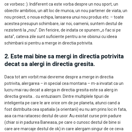
ce vorbesc :). Indiferent ca este vorba despre un nou sport, un
obiectiv ambitios, un alt loc de munca, un nou partener de viata, un
nou proiect, o noua echipa, lansarea unui nou produs etc. – toate
acestea presupun schimbare, iar noi, oamenii, suntem destul de
rezistenti la „nou”. Din fericire, de indata ce spunem „o fac si pe
asta”, cateva zile sunt suficiente pentru a ne obisnui cu ideea
schimbarii si pentru a merge in directia potrivita.
2. Este mai bine sa mergi in directia potrivita
decat sa alergi in directia gresita.
Daca tot am vorbit mai devreme despre a merge in directia
potrivita, alergarea – in special cea montana – m-a invatat ca un
lucru mai rau decat a alerga in directia gresita este sa alerg in
directia gresita… cu entuziasm. Dintre multiplele tipuri de
inteligenta pe care le are orice om de pe planeta, atunci cand a
fost distribuita cea spatiala (a orientarii) eu nu am prins loc in fata,
asa ca ma ratacesc destul de usor. Au existat curse prin padure
(chiar si in padurea Baneasa, pe care o cunosc destul de bine si
care are marcaje destul de ok) in care alergam singur de ce ceva