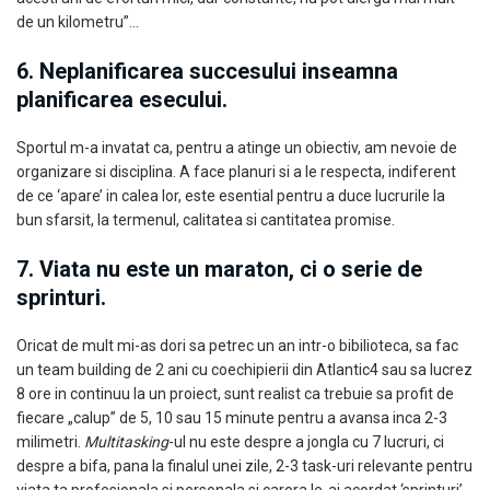
de un kilometru”…
6. Neplanificarea succesului inseamna
planificarea esecului.
Sportul m-a invatat ca, pentru a atinge un obiectiv, am nevoie de
organizare si disciplina. A face planuri si a le respecta, indiferent
de ce ‘apare’ in calea lor, este esential pentru a duce lucrurile la
bun sfarsit, la termenul, calitatea si cantitatea promise.
7. Viata nu este un maraton, ci o serie de
sprinturi.
Oricat de mult mi-as dori sa petrec un an intr-o bibilioteca, sa fac
un team building de 2 ani cu coechipierii din Atlantic4 sau sa lucrez
8 ore in continuu la un proiect, sunt realist ca trebuie sa profit de
fiecare „calup” de 5, 10 sau 15 minute pentru a avansa inca 2-3
milimetri.
Multitasking
-ul nu este despre a jongla cu 7 lucruri, ci
despre a bifa, pana la finalul unei zile, 2-3 task-uri relevante pentru