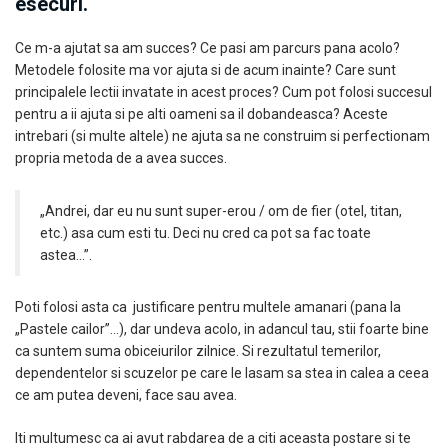
esecuri.
Ce m-a ajutat sa am succes? Ce pasi am parcurs pana acolo?
Metodele folosite ma vor ajuta si de acum inainte? Care sunt
principalele lectii invatate in acest proces? Cum pot folosi succesul
pentru a ii ajuta si pe alti oameni sa il dobandeasca? Aceste
intrebari (si multe altele) ne ajuta sa ne construim si perfectionam
propria metoda de a avea succes.
„Andrei, dar eu nu sunt super-erou / om de fier (otel, titan,
etc.) asa cum esti tu. Deci nu cred ca pot sa fac toate
astea…”.
Poti folosi asta ca justificare pentru multele amanari (pana la
„Pastele cailor”…), dar undeva acolo, in adancul tau, stii foarte bine
ca suntem suma obiceiurilor zilnice. Si rezultatul temerilor,
dependentelor si scuzelor pe care le lasam sa stea in calea a ceea
ce am putea deveni, face sau avea.
Iti multumesc ca ai avut rabdarea de a citi aceasta postare si te