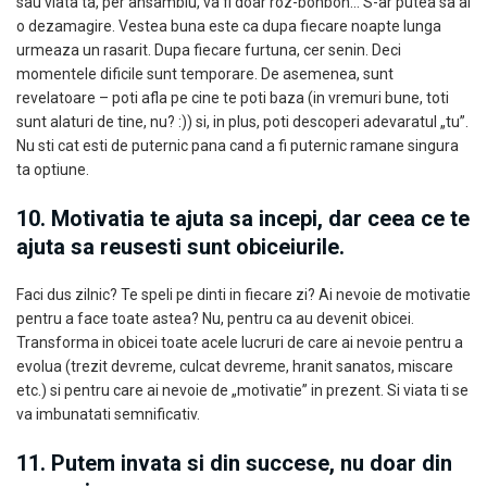
sau viata ta, per ansamblu, va fi doar roz-bonbon… S-ar putea sa ai
o dezamagire. Vestea buna este ca dupa fiecare noapte lunga
urmeaza un rasarit. Dupa fiecare furtuna, cer senin. Deci
momentele dificile sunt temporare. De asemenea, sunt
revelatoare – poti afla pe cine te poti baza (in vremuri bune, toti
sunt alaturi de tine, nu? :)) si, in plus, poti descoperi adevaratul „tu”.
Nu sti cat esti de puternic pana cand a fi puternic ramane singura
ta optiune.
10. Motivatia te ajuta sa incepi, dar ceea ce te
ajuta sa reusesti sunt obiceiurile.
Faci dus zilnic? Te speli pe dinti in fiecare zi? Ai nevoie de motivatie
pentru a face toate astea? Nu, pentru ca au devenit obicei.
Transforma in obicei toate acele lucruri de care ai nevoie pentru a
evolua (trezit devreme, culcat devreme, hranit sanatos, miscare
etc.) si pentru care ai nevoie de „motivatie” in prezent. Si viata ti se
va imbunatati semnificativ.
11. Putem invata si din succese, nu doar din