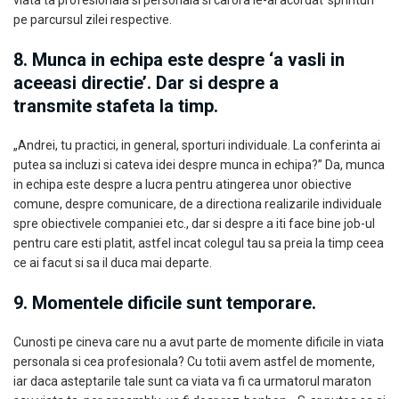
viata ta profesionala si personala si carora le-ai acordat ‘sprinturi’
pe parcursul zilei respective.
8. Munca in echipa este despre ‘a vasli in
aceeasi directie’. Dar si despre a
transmite stafeta la timp.
„Andrei, tu practici, in general, sporturi individuale. La conferinta ai
putea sa incluzi si cateva idei despre munca in echipa?” Da, munca
in echipa este despre a lucra pentru atingerea unor obiective
comune, despre comunicare, de a directiona realizarile individuale
spre obiectivele companiei etc., dar si despre a iti face bine job-ul
pentru care esti platit, astfel incat colegul tau sa preia la timp ceea
ce ai facut si sa il duca mai departe.
9. Momentele dificile sunt temporare.
Cunosti pe cineva care nu a avut parte de momente dificile in viata
personala si cea profesionala? Cu totii avem astfel de momente,
iar daca asteptarile tale sunt ca viata va fi ca urmatorul maraton