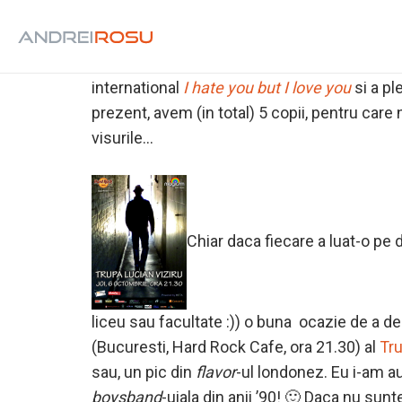
Acum fix 20 de ani (!), 3 colegi de liceu infii
dintre noi si-a urmat visul. Razvan Iacob est
alearga maratoane, Alin Lupsa a renuntat la 
international
I hate you but I love you
si a pl
prezent, avem (in total) 5 copii, pentru care
visurile…
Chiar daca fiecare a luat-o pe 
liceu sau facultate :)) o buna ocazie de a de
(Bucuresti, Hard Rock Cafe, ora 21.30) al
Tru
sau, un pic din
flavor
-ul londonez. Eu i-am a
boysband
-uiala din anii ’90! 🙂 Daca nu sun