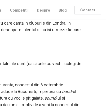
ns cu inca 2 membri. Anii au trecut si fiecare
, Andrei Rosu lucreaza intr-o corporatie si
Contact
e
Competitii
Despre
Blog
per, Paul Panait a dat lovitura cu
single
-ul
cu care canta in cluburile din Londra. In
si descopere talentul si sa isi urmeze fiecare
talnirile sunt (ca si cele cu vechii colegi de
iguranta, concertul din 6 octombrie
a aduce la Bucuresti, impreuna cu
band
-ul
gatura cu vocile pitigaiate,
sound
-ul si
a dau un alt motiv de a veni la concertul din