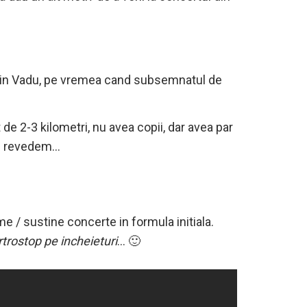
a din Vadu, pe vremea cand subsemnatul de
de 2-3 kilometri, nu avea copii, dar avea par
 il revedem…
e / sustine concerte in formula initiala.
rtrostop pe incheieturi
… 🙂