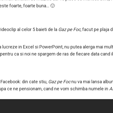
ste foarte, foarte buna… 🙂
videoclip al celor 5 baieti de la
Gaz pe Foc
, facut pe plaj
a lucreze in Excel si PowerPoint, nu putea alerga mai mult 
i, pentru ca si noi ne spargem de ras de fiecare data cand
 Facebook: din cate stiu,
Gaz pe Foc
nu va mai lansa album
ei dupa ce ne pensionam, cand ne vom schimba numele in
A