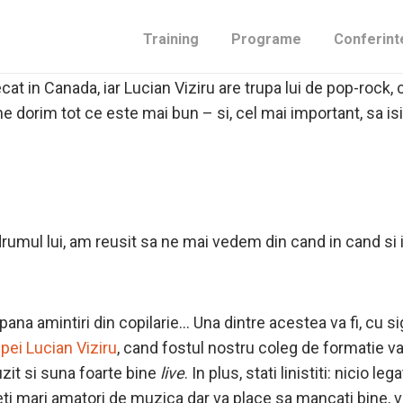
ntau o formatie. Apoi, in urmatorii 10 ani, formatia s-a exti
e medic specialist in gastroenterologie la spitalul Fundeni
Training
Programe
Conferint
cariera de doctor stomatolog si este un om de afaceri pros
ecat in Canada, iar Lucian Viziru are trupa lui de pop-rock, 
 ne dorim tot ce este mai bun – si, cel mai important, sa i
drumul lui, am reusit sa ne mai vedem din cand in cand si in
pana amintiri din copilarie… Una dintre acestea va fi, cu s
pei Lucian Viziru
, cand fostul nostru coleg de formatie v
uzit si suna foarte bine
live
. In plus, stati linistiti: nicio le
teti mari amatori de muzica dar va place sa mancati bine, v